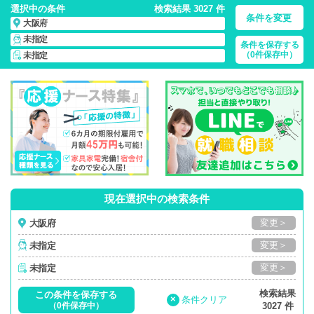
選択中の条件
検索結果 3027 件
条件を変更
大阪府
未指定
条件を保存する
大阪府/正社員・パート・応援ナース・派遣
の 看護師求人・派
（0件保存中）
未指定
遣・転職・募集一覧
現在選択中の検索条件
変更＞
大阪府
変更＞
未指定
変更＞
未指定
検索結果
この条件を保存する
×
条件クリア
（0件保存中）
3027 件