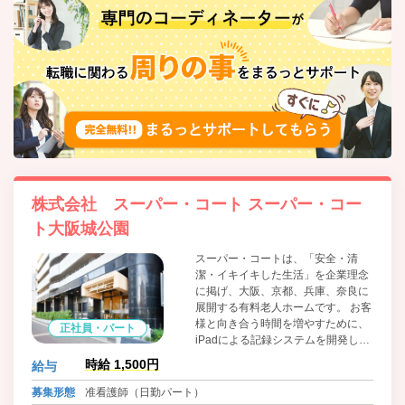
株式会社 スーパー・コート スーパー・コー
ト大阪城公園
スーパー・コートは、「安全・清
潔・イキイキした生活」を企業理念
に掲げ、大阪、京都、兵庫、奈良に
展開する有料老人ホームです。 お客
様と向き合う時間を増やすために、
正社員・パート
iPadによる記録システムを開発し、
業務の効率化を促進。 今後も、機能
時給 1,500円
給与
訓練、看取り、重度医療、認知症へ
の対応能力の向上など、多様化する
募集形態
准看護師（日勤パート）