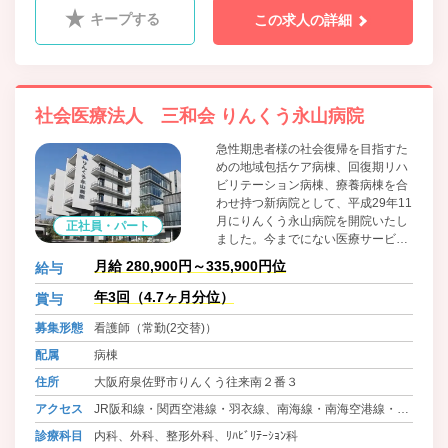
キープする
この求人の詳細
社会医療法人 三和会 りんくう永山病院
急性期患者様の社会復帰を目指すた
めの地域包括ケア病棟、回復期リハ
ビリテーション病棟、療養病棟を合
わせ持つ新病院として、平成29年11
月にりんくう永山病院を開院いたし
正社員・パート
ました。今までにない医療サービス
を検討し実現、専門分野の機能性を
月給 280,900円～335,900円位
給与
十分に発揮できる病院として 地域貢
献ができるこれからの新しい医療体
年3回（4.7ヶ月分位）
賞与
制を目標にしております。
募集形態
看護師（常勤(2交替)）
配属
病棟
住所
大阪府泉佐野市りんくう往来南２番３
アクセス
JR阪和線・関西空港線・羽衣線、南海線・南海空港線・高
師浜線 りんくうタウン 徒歩2分
診療科目
内科、外科、整形外科、ﾘﾊﾋﾞﾘﾃｰｼｮﾝ科