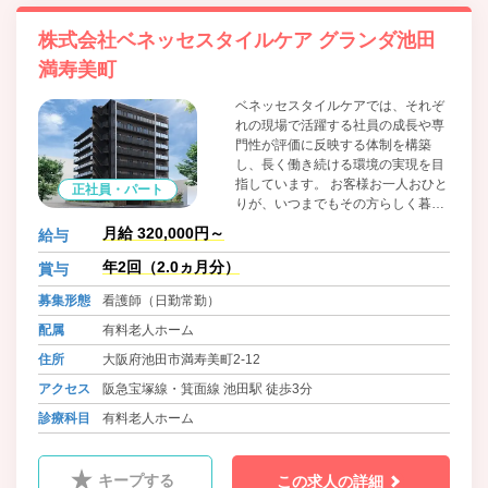
株式会社ベネッセスタイルケア グランダ池田
満寿美町
ベネッセスタイルケアでは、それぞ
れの現場で活躍する社員の成長や専
門性が評価に反映する体制を構築
し、長く働き続ける環境の実現を目
指しています。 お客様お一人おひと
正社員・パート
りが、いつまでもその方らしく暮ら
すことができるよう、深く寄りそい
月給 320,000円～
給与
続けるとともに、 社員それぞれの社
会的地位の確立、ひいては日本の介
年2回（2.0ヵ月分）
賞与
護・保育の質向上に貢献してまいり
募集形態
看護師（日勤常勤）
ます。
配属
有料老人ホーム
住所
大阪府池田市満寿美町2-12
アクセス
阪急宝塚線・箕面線 池田駅 徒歩3分
診療科目
有料老人ホーム
キープする
この求人の詳細