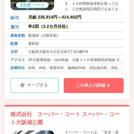
す。２４時間救急体制を取ってお
正社員・パート
り、２次救急指定病院でもありま
す。また、心臓血管センターを有
月給 236,914円～414,402円
給与
し、循環器にも力を入れています。
急性期病棟でも残業がそれほど多く
年2回（3.2カ月分位）
賞与
なく、休日数も多いので、プライベ
募集形態
看護師（日勤常勤）
ートと両立したい方にもおススメで
す。サークル活動も盛んに行われて
配属
透析室
います。
住所
大阪府大阪市大正区北村3丁目4番5号
アクセス
JR大阪環状線・ゆめ咲線、大阪メトロ長堀鶴見緑地線 大正
駅からバス（8分） 徒歩5分
診療科目
内科、外科、整形外科、脳神経外科、消化器内科、消化器
大阪メトロ御堂筋線・北大阪急行線、大阪メトロ千日前線
外科、呼吸器内科、泌尿器科、循環器内科、眼科、耳鼻咽
なんば駅からバス（20分） 徒歩5分
喉科、皮膚科、婦人科、小児科、ﾘﾊﾋﾞﾘﾃｰｼｮﾝ科、放射線科
キープする
この求人の詳細
阪神本線・なんば線・武庫川線 ドーム前駅からバス（12
分） 徒歩5分
株式会社 スーパー・コート スーパー・コー
ト大阪城公園
スーパー・コートは、「安全・清