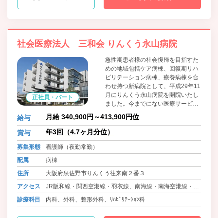
社会医療法人 三和会 りんくう永山病院
急性期患者様の社会復帰を目指すた
めの地域包括ケア病棟、回復期リハ
ビリテーション病棟、療養病棟を合
わせ持つ新病院として、平成29年11
月にりんくう永山病院を開院いたし
正社員・パート
ました。今までにない医療サービス
を検討し実現、専門分野の機能性を
月給 340,900円～413,900円位
給与
十分に発揮できる病院として 地域貢
献ができるこれからの新しい医療体
年3回（4.7ヶ月分位）
賞与
制を目標にしております。
募集形態
看護師（夜勤常勤）
配属
病棟
住所
大阪府泉佐野市りんくう往来南２番３
アクセス
JR阪和線・関西空港線・羽衣線、南海線・南海空港線・高
師浜線 りんくうタウン 徒歩2分
診療科目
内科、外科、整形外科、ﾘﾊﾋﾞﾘﾃｰｼｮﾝ科