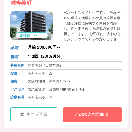
満寿美町
ベネッセスタイルケアでは、それぞ
れの現場で活躍する社員の成長や専
門性が評価に反映する体制を構築
し、長く働き続ける環境の実現を目
指しています。 お客様お一人おひと
正社員・パート
りが、いつまでもその方らしく暮ら
すことができるよう、深く寄りそい
月給 290,000円～
給与
続けるとともに、 社員それぞれの社
会的地位の確立、ひいては日本の介
年2回（2.0ヵ月分）
賞与
護・保育の質向上に貢献してまいり
募集形態
准看護師（日勤常勤）
ます。
配属
有料老人ホーム
住所
大阪府池田市満寿美町2-12
アクセス
阪急宝塚線・箕面線 池田駅 徒歩3分
診療科目
有料老人ホーム
キープする
この求人の詳細