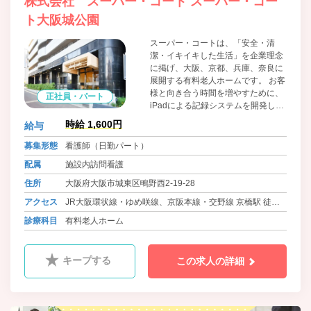
株式会社 スーパー・コート スーパー・コー
ト大阪城公園
スーパー・コートは、「安全・清
潔・イキイキした生活」を企業理念
に掲げ、大阪、京都、兵庫、奈良に
展開する有料老人ホームです。 お客
様と向き合う時間を増やすために、
正社員・パート
iPadによる記録システムを開発し、
業務の効率化を促進。 今後も、機能
時給 1,600円
給与
訓練、看取り、重度医療、認知症へ
の対応能力の向上など、多様化する
募集形態
看護師（日勤パート）
高齢者ニーズに応え、さらなる飛躍
配属
施設内訪問看護
を目指していきます。
住所
大阪府大阪市城東区鴫野西2-19-28
アクセス
JR大阪環状線・ゆめ咲線、京阪本線・交野線 京橋駅 徒歩6
分
診療科目
有料老人ホーム
キープする
この求人の詳細