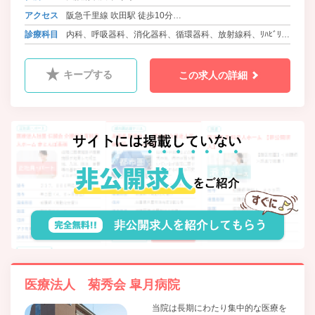
アクセス
阪急千里線 吹田駅 徒歩10分
JR東海道本線 吹田駅 徒歩15分
診療科目
内科、呼吸器科、消化器科、循環器科、放射線科、ﾘﾊﾋﾞﾘﾃｰ
ｼｮﾝ科
キープする
この求人の詳細
医療法人 菊秀会 皐月病院
当院は長期にわたり集中的な医療を