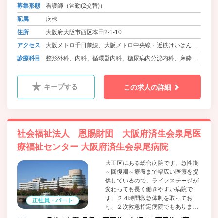
募集形態
看護師（常勤(2交替)）
形外科特にその中でも手外科に特化
した病院として生まれ変わりまし
配属
病棟
た。
住所
大阪府大阪市西区本田2-1-10
アクセス
大阪メトロ千日前線、大阪メトロ中央線・近鉄けいはんな
線 阿波座駅 徒歩9分
診療科目
整形外科、内科、循環器内科、糖尿病内分泌内科、麻酔
大阪メトロ中央線・近鉄けいはんな線、阪神本線・なんば
科、ﾘﾊﾋﾞﾘﾃｰｼｮﾝ科、放射線科
線・武庫川線 九条駅 徒歩10分
キープする
この求人の詳細
大阪メトロ千日前線、大阪メトロ長堀鶴見緑地線 西長堀駅
徒歩12分
社会福祉法人 恩賜財団 大阪府済生会泉尾医
療福祉センター 大阪府済生会泉尾病院
大正区にある総合病院です。急性期
～回復期～療養まで幅広い医療を提
供しているので、ライフステージが
変わっても長く働きやすい病院で
す。２４時間救急体制を取ってお
正社員・パート
り、２次救急指定病院でもありま
す。また、心臓血管センターを有