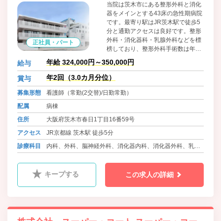
当院は茨木市にある整形外科と消化
器をメインとする43床の急性期病院
です。最寄り駅はJR茨木駅で徒歩5
分と通勤アクセスは良好です。整形
外科・消化器科・乳腺外科などを標
正社員・パート
榜しており、整形外科手術数は年間
約290例、消化器系の手術は年間約
年給 324,000円～350,000円
給与
70例行っております。
年2回（3.0カ月分位）
賞与
募集形態
看護師（常勤(2交替)/日勤常勤）
配属
病棟
住所
大阪府茨木市春日1丁目16番59号
アクセス
JR京都線 茨木駅 徒歩5分
診療科目
内科、外科、脳神経外科、消化器内科、消化器外科、乳腺
外科、内視鏡外科
キープする
この求人の詳細