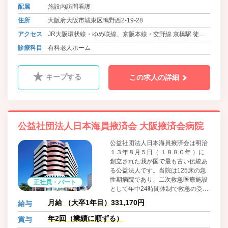
高齢者ニーズに応え、さらなる飛躍
配属
施設内訪問看護
を目指していきます。
住所
大阪府大阪市城東区鴫野西2-19-28
アクセス
JR大阪環状線・ゆめ咲線、京阪本線・交野線 京橋駅 徒歩6
分
診療科目
有料老人ホーム
キープする
この求人の詳細
公益社団法人日本海員掖済会 大阪掖済会病院
公益社団法人日本海員掖済会は明治
１３年８月５日（ １８８０年 ）に
創立された我が国で最も古い伝統あ
る公益法人です。当院は125床の急
性期病院であり、二次救急医療施設
正社員・パート
として年中24時間体制で救急の受入
れを行っています整形外科では、マ
月給 （大卒1年目）331,170円
給与
イクロサージャリーセンターとし
て、四肢切断肢に対する再建術を行
年2回（業績に順ずる）
賞与
っています。２０２６年４月より整