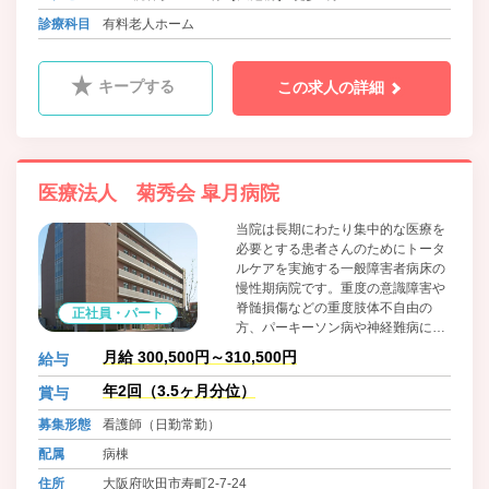
バス 天王寺駅⇒バス停［大池橋］ 徒歩5分
診療科目
有料老人ホーム
バス 布施駅⇒バス停［大池橋］ 徒歩5分
キープする
この求人の詳細
医療法人 菊秀会 皐月病院
当院は長期にわたり集中的な医療を
必要とする患者さんのためにトータ
ルケアを実施する一般障害者病床の
慢性期病院です。重度の意識障害や
脊髄損傷などの重度肢体不自由の
正社員・パート
方、パーキーソン病や神経難病に罹
患された方、人工呼吸器管理を必要
月給 300,500円～310,500円
給与
とされる方などさまざまな病態の患
者さんが療養されています。病院理
年2回（3.5ヶ月分位）
賞与
念に基づき「思いやりのある看護」
募集形態
看護師（日勤常勤）
を提供して参ります。
配属
病棟
住所
大阪府吹田市寿町2-7-24