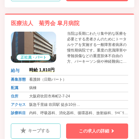
医療法人 菊秀会 皐月病院
当院は長期にわたり集中的な医療を
必要とする患者さんのためにトータ
ルケアを実施する一般障害者病床の
慢性期病院です。重度の意識障害や
脊髄損傷などの重度肢体不自由の
正社員・パート
方、パーキーソン病や神経難病に罹
患された方、人工呼吸器管理を必要
時給 1,810円
給与
とされる方などさまざまな病態の患
者さんが療養されています。病院理
募集形態
看護師（日勤パート）
念に基づき「思いやりのある看護」
配属
病棟
を提供して参ります。
住所
大阪府吹田市寿町2-7-24
アクセス
阪急千里線 吹田駅 徒歩10分
JR東海道本線 吹田駅 徒歩15分
診療科目
内科、呼吸器科、消化器科、循環器科、放射線科、ﾘﾊﾋﾞﾘﾃｰ
ｼｮﾝ科
キープする
この求人の詳細