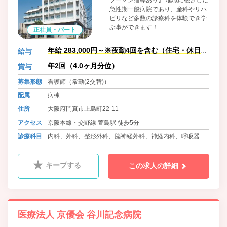
ツーマン指導あり】 地域に根ざした
急性期一般病院であり、産科やリハ
ビリなど多数の診療科を体験でき学
ぶ事ができます！
正社員・パート
年給 283,000円～※夜勤4回を含む（住宅・休日手
給与
当は別途）
年2回（4.0ヶ月分位）
賞与
募集形態
看護師（常勤(2交替)）
配属
病棟
住所
大阪府門真市上島町22-11
アクセス
京阪本線・交野線 萱島駅 徒歩5分
診療科目
内科、外科、整形外科、脳神経外科、神経内科、呼吸器内
科、泌尿器科、循環器内科、心臓血管外科、腎臓内科、眼
科、耳鼻咽喉科、皮膚科、産婦人科、小児科、ﾘﾊﾋﾞﾘﾃｰｼｮﾝ
キープする
この求人の詳細
科、人工透析内科、救急科、麻酔科、放射線科
医療法人 京優会 谷川記念病院