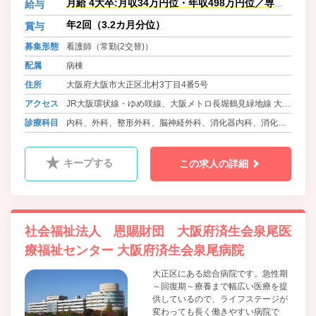
月給 4大卒:月収34万円位・年収498万円位／専門
給与
し、循環器にも力を入れています。
卒:月収33万円位・年収480万円位
急性期病棟でも残業がそれほど多く
年2回（3.2カ月分位）
賞与
なく、休日数も多いので、プライベ
募集形態
看護師（常勤(2交替)）
ートと両立したい方にもおススメで
す。サークル活動も盛んに行われて
配属
病棟
います。
住所
大阪府大阪市大正区北村3丁目4番5号
アクセス
JR大阪環状線・ゆめ咲線、大阪メトロ長堀鶴見緑地線 大正
駅からバス（8分） 徒歩5分
診療科目
内科、外科、整形外科、脳神経外科、消化器内科、消化器
大阪メトロ御堂筋線・北大阪急行線、大阪メトロ千日前線
外科、呼吸器内科、泌尿器科、循環器内科、眼科、耳鼻咽
なんば駅からバス（20分） 徒歩5分
喉科、皮膚科、婦人科、小児科、ﾘﾊﾋﾞﾘﾃｰｼｮﾝ科、放射線科
キープする
この求人の詳細
阪神本線・なんば線・武庫川線 ドーム前駅からバス（12
分） 徒歩5分
社会福祉法人 恩賜財団 大阪府済生会泉尾医
療福祉センター 大阪府済生会泉尾病院
大正区にある総合病院です。急性期
～回復期～療養まで幅広い医療を提
供しているので、ライフステージが
変わっても長く働きやすい病院で