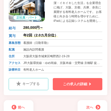
潔・イキイキした生活」を企業理念
に掲げ、大阪、京都、兵庫、奈良に
展開する有料老人ホームです。 お客
様と向き合う時間を増やすために、
正社員・パート
iPadによる記録システムを開発し、
業務の効率化を促進。 今後も、機能
280,000円～
給与
訓練、看取り、重度医療、認知症へ
の対応能力の向上など、多様化する
年2回（2.0カ月分位）
賞与
高齢者ニーズに応え、さらなる飛躍
募集形態
看護師（日勤常勤）
を目指していきます。
配属
施設内訪問看護
住所
大阪府大阪市城東区鴫野西2-19-28
アクセス
JR大阪環状線・ゆめ咲線、京阪本線・交野線 京橋駅 徒歩6
分
診療科目
有料老人ホーム
キープする
この求人の詳細
前へ
次へ