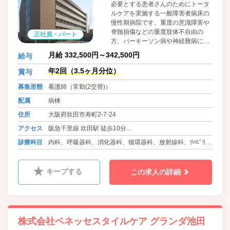
必要とする患者さんのためにトータ
ルケアを実施する一般障害者病床の
慢性期病院です。重度の意識障害や
脊髄損傷などの重度肢体不自由の
正社員・パート
方、パーキーソン病や神経難病に罹
患された方、人工呼吸器管理を必要
月給 332,500円～342,500円
給与
とされる方などさまざまな病態の患
者さんが療養されています。病院理
年2回（3.5ヶ月分位）
賞与
念に基づき「思いやりのある看護」
募集形態
看護師（常勤(2交替)）
を提供して参ります。
配属
病棟
住所
大阪府吹田市寿町2-7-24
アクセス
阪急千里線 吹田駅 徒歩10分
JR東海道本線 吹田駅 徒歩15分
診療科目
内科、呼吸器科、消化器科、循環器科、放射線科、ﾘﾊﾋﾞﾘﾃｰ
ｼｮﾝ科
キープする
この求人の詳細
株式会社ベネッセスタイルケア グランダ池田