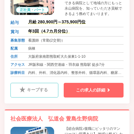
できる病院として地域の方にもっと
永山病院を、知っていただき貢献で
正社員・パート
きるよう務めてまいります。
月給 280,900円～375,900円位
給与
年3回（4.7カ月分位）
賞与
募集形態
看護師（常勤(2交替)）
配属
病棟
住所
大阪府泉南郡熊取町大久保東1-1-10
アクセス
JR阪和線・関西空港線・羽衣線 熊取駅 徒歩7分
診療科目
内科、外科、消化器内科、整形外科、循環器内科、糖尿病
内科、脳神経外科、消化器外科、腎臓内科、乳腺外科、呼
吸器内科、泌尿器科、神経内科、リウマチ科、心療内科、ﾘ
キープする
この求人の詳細
ﾊﾋﾞﾘﾃｰｼｮﾝ科、眼科、救急科、麻酔科、精神科
社会医療法人 弘道会 萱島生野病院
【総合病院♪復職にピッタリのマン