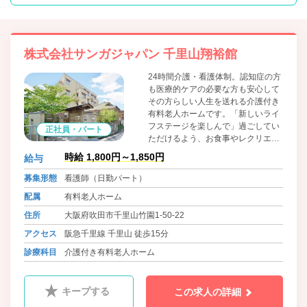
株式会社サンガジャパン 千里山翔裕館
24時間介護・看護体制。認知症の方
も医療的ケアの必要な方も安心して
その方らしい人生を送れる介護付き
有料老人ホームです。「新しいライ
フステージを楽しんで」過ごしてい
正社員・パート
ただけるよう、お食事やレクリエー
ションなどの充実をはかっている施
時給 1,800円～1,850円
給与
設です。
募集形態
看護師（日勤パート）
配属
有料老人ホーム
住所
大阪府吹田市千里山竹園1-50-22
アクセス
阪急千里線 千里山 徒歩15分
診療科目
介護付き有料老人ホーム
キープする
この求人の詳細