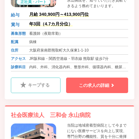
永山病院を、知っていただき貢献で
正社員・パート
きるよう務めてまいります。
月給 340,900円～413,900円位
給与
年3回（4.7カ月分位）
賞与
募集形態
看護師（夜勤常勤）
配属
病棟
住所
大阪府泉南郡熊取町大久保東1-1-10
アクセス
JR阪和線・関西空港線・羽衣線 熊取駅 徒歩7分
診療科目
内科、外科、消化器内科、整形外科、循環器内科、糖尿病
内科、脳神経外科、消化器外科、腎臓内科、乳腺外科、呼
吸器内科、泌尿器科、神経内科、リウマチ科、心療内科、ﾘ
キープする
この求人の詳細
ﾊﾋﾞﾘﾃｰｼｮﾝ科、眼科、救急科、麻酔科、精神科
社会医療法人 三和会 永山病院
当院は地域密着型病院として今まで
にない医療サービスを向上し実現、
専門分野の機能性、質を十分に発揮