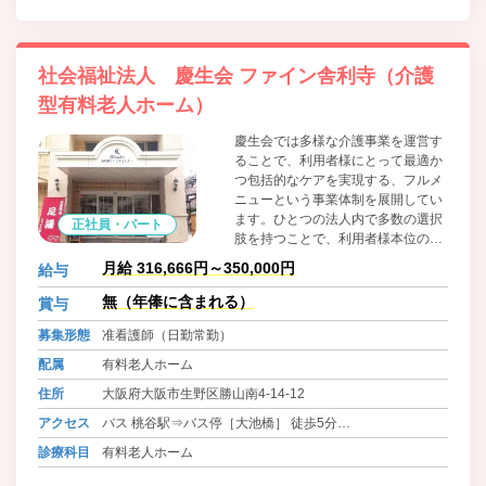
社会福祉法人 慶生会 ファイン舎利寺（介護
型有料老人ホーム）
慶生会では多様な介護事業を運営す
ることで、利用者様にとって最適か
つ包括的なケアを実現する、フルメ
ニューという事業体制を展開してい
ます。ひとつの法人内で多数の選択
正社員・パート
肢を持つことで、利用者様本位のサ
ービスを提供することが可能です。
月給 316,666円～350,000円
給与
また、法人内に多様な介護事業を抱
えることは、転職をせずに豊富な経
無（年俸に含まれる）
賞与
験が積めるという点で、職員たちの
募集形態
准看護師（日勤常勤）
キャリア形成にも大きくプラスに作
用しています。
配属
有料老人ホーム
住所
大阪府大阪市生野区勝山南4-14-12
アクセス
バス 桃谷駅⇒バス停［大池橋］ 徒歩5分
バス 天王寺駅⇒バス停［大池橋］ 徒歩5分
診療科目
有料老人ホーム
バス 布施駅⇒バス停［大池橋］ 徒歩5分