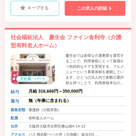
キープする
この求人の詳細
社会福祉法人 慶生会 ファイン舎利寺（介護
型有料老人ホーム）
慶生会では多様な介護事業を運営す
ることで、利用者様にとって最適か
つ包括的なケアを実現する、フルメ
ニューという事業体制を展開してい
ます。ひとつの法人内で多数の選択
正社員・パート
肢を持つことで、利用者様本位のサ
ービスを提供することが可能です。
月給 316,666円～350,000円
給与
また、法人内に多様な介護事業を抱
えることは、転職をせずに豊富な経
無（年俸に含まれる）
賞与
験が積めるという点で、職員たちの
募集形態
看護師（日勤常勤）
キャリア形成にも大きくプラスに作
用しています。
配属
有料老人ホーム
住所
大阪府大阪市生野区勝山南4-14-12
アクセス
バス 桃谷駅⇒バス停［大池橋］ 徒歩5分