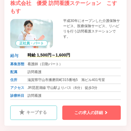
株式会社 優愛 訪問看護ステーション こす
もす
平成30年にオープンした介護保険サ
ービス、医療保険サービス、リハビ
リを行う訪問看護ステーションで
す。
正社員・パート
時給 1,500円～1,600円
給与
募集形態
看護師（日勤パート）
配属
訪問看護
住所
滋賀県守山市播磨田町315番地5 旭ビル401号室
アクセス
JR琵琶湖線 守山駅よりバス（6分） 徒歩3分
診療科目
訪問看護
キープする
この求人の詳細