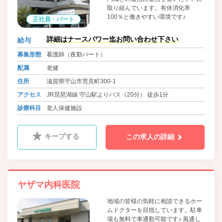
取り組んでいます。有休消化率
100％と働きやすい環境です♪
正社員・パート
詳細はナースパワー迄お問い合わせ下さい
給与
募集形態
看護師（夜勤パート）
配属
老健
住所
滋賀県守山市荒見町300-1
アクセス
JR琵琶湖線 守山駅よりバス（20分） 徒歩1分
診療科目
老人保健施設
キープする
この求人の詳細
ヤザマ内科医院
地域の皆様の気軽に相談できるホー
ムドクターを目指しています。駐車
場も無料で車通勤可能です♪ 風通し