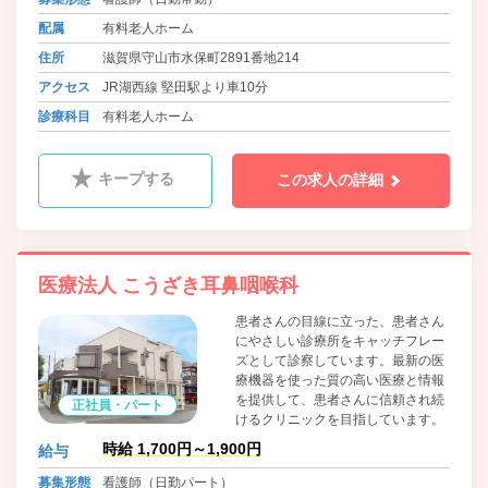
配属
有料老人ホーム
住所
滋賀県守山市水保町2891番地214
アクセス
JR湖西線 堅田駅より車10分
診療科目
有料老人ホーム
キープする
この求人の詳細
医療法人 こうざき耳鼻咽喉科
患者さんの目線に立った、患者さん
にやさしい診療所をキャッチフレー
ズとして診察しています。最新の医
療機器を使った質の高い医療と情報
を提供して、患者さんに信頼され続
正社員・パート
けるクリニックを目指しています。
時給 1,700円～1,900円
給与
募集形態
看護師（日勤パート）