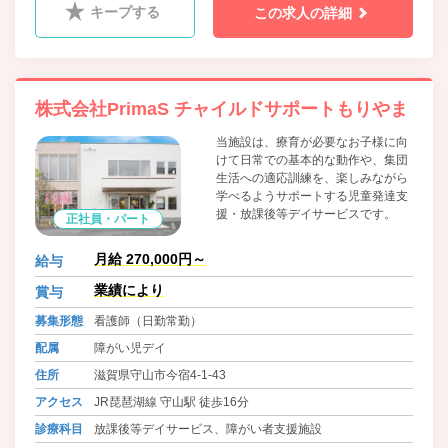
キープする
この求人の詳細
株式会社PrimaS チャイルドサポートもりやま
当施設は、療育が必要なお子様に向
けて日常での基本的な動作や、集団
生活への適応訓練を、楽しみながら
学べるようサポートする児童発達支
援・放課後等デイサービスです。
正社員・パート
月給 270,000円～
給与
業績により
賞与
募集形態
看護師（日勤常勤）
配属
障がい児デイ
住所
滋賀県守山市今宿4-1-43
アクセス
JR琵琶湖線 守山駅 徒歩16分
診療科目
放課後等デイサービス、障がい者支援施設