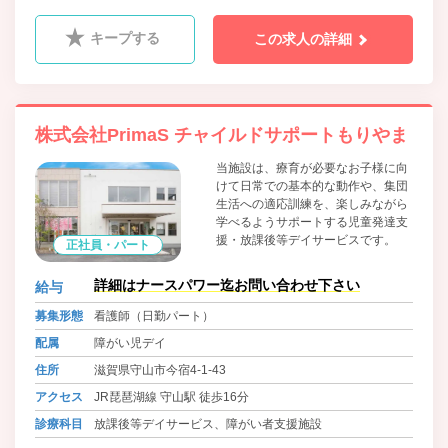
キープする
この求人の詳細
株式会社PrimaS チャイルドサポートもりやま
当施設は、療育が必要なお子様に向
けて日常での基本的な動作や、集団
生活への適応訓練を、楽しみながら
学べるようサポートする児童発達支
援・放課後等デイサービスです。
正社員・パート
詳細はナースパワー迄お問い合わせ下さい
給与
募集形態
看護師（日勤パート）
配属
障がい児デイ
住所
滋賀県守山市今宿4-1-43
アクセス
JR琵琶湖線 守山駅 徒歩16分
診療科目
放課後等デイサービス、障がい者支援施設