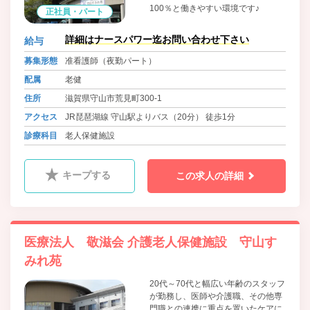
100％と働きやすい環境です♪
正社員・パート
詳細はナースパワー迄お問い合わせ下さい
給与
募集形態
准看護師（夜勤パート）
配属
老健
住所
滋賀県守山市荒見町300-1
アクセス
JR琵琶湖線 守山駅よりバス（20分） 徒歩1分
診療科目
老人保健施設
キープする
この求人の詳細
医療法人 敬滋会 介護老人保健施設 守山す
みれ苑
20代～70代と幅広い年齢のスタッフ
が勤務し、医師や介護職、その他専
門職との連携に重点を置いたケアに