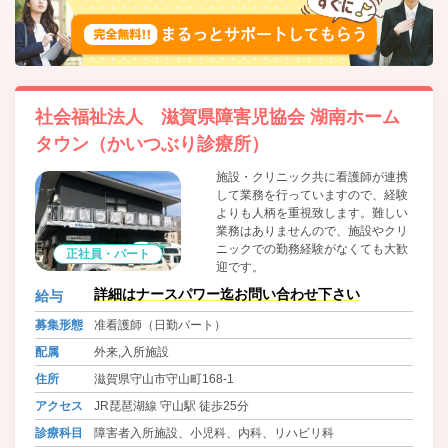
社会福祉法人 滋賀県障害児協会 湖南ホーム
タウン（かいつぶり診療所）
施設・クリニック共に看護師が連携
して業務を行っていますので、経験
よりも人柄を重視致します。難しい
業務はありませんので、施設やクリ
ニックでの勤務経験がなくても大歓
正社員・パート
迎です。
詳細はナースパワー迄お問い合わせ下さい
給与
募集形態
准看護師（日勤パート）
配属
外来,入所施設
住所
滋賀県守山市守山町168-1
アクセス
JR琵琶湖線 守山駅 徒歩25分
診療科目
障害者入所施設、小児科、内科、リハビリ科