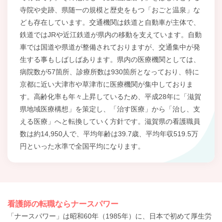
寺院や史跡、県随一の規模と歴史をもつ「おごと温泉」な
ども存在しています。交通機関は鉄道と自動車が主体で、
鉄道ではJRや近江鉄道が県内の移動を支えています。自動
車では国道や県道が整備されておりますが、交通集中が発
生する事もしばしばあります。県内の医療機関としては、
病院数が57箇所、診療所数は930箇所となっており、特に
京都に近い大津市や草津市に医療機関が集中しておりま
す。高齢化率も年々上昇しているため、平成28年に「滋賀
県地域医療構想」を策定し、「治す医療」から「治し、支
える医療」へと転換していく方針です。滋賀県の看護職員
数は約14,950人で、平均年齢は39.7歳、平均年収519.5万
円といった水準で全国平均になります。
看護師の転職ならナースパワー
「ナースパワー」は昭和60年（1985年）に、日本で初めて厚生労