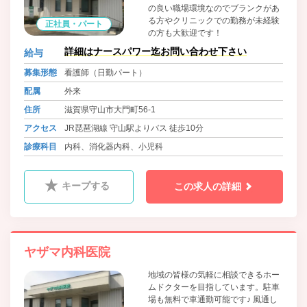
の良い職場環境なのでブランクがあ
る方やクリニックでの勤務が未経験
正社員・パート
の方も大歓迎です！
詳細はナースパワー迄お問い合わせ下さい
給与
募集形態
看護師（日勤パート）
配属
外来
住所
滋賀県守山市大門町56-1
アクセス
JR琵琶湖線 守山駅よりバス 徒歩10分
診療科目
内科、消化器内科、小児科
キープする
この求人の詳細
ヤザマ内科医院
地域の皆様の気軽に相談できるホー
ムドクターを目指しています。駐車
場も無料で車通勤可能です♪ 風通し