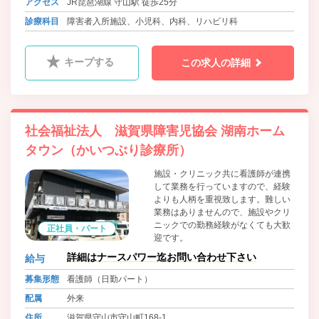
アクセス
JR琵琶湖線 守山駅 徒歩25分
診療科目
障害者入所施設、小児科、内科、リハビリ科
キープする
この求人の詳細
社会福祉法人 滋賀県障害児協会 湖南ホーム
タウン（かいつぶり診療所）
施設・クリニック共に看護師が連携
して業務を行っていますので、経験
よりも人柄を重視致します。難しい
業務はありませんので、施設やクリ
ニックでの勤務経験がなくても大歓
正社員・パート
迎です。
詳細はナースパワー迄お問い合わせ下さい
給与
募集形態
看護師（日勤パート）
配属
外来
住所
滋賀県守山市守山町168-1