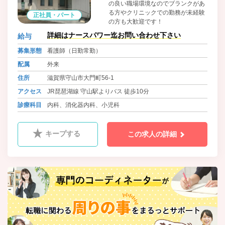
の良い職場環境なのでブランクがあ
る方やクリニックでの勤務が未経験
正社員・パート
の方も大歓迎です！
詳細はナースパワー迄お問い合わせ下さい
給与
募集形態
看護師（日勤常勤）
配属
外来
住所
滋賀県守山市大門町56-1
アクセス
JR琵琶湖線 守山駅よりバス 徒歩10分
診療科目
内科、消化器内科、小児科
キープする
この求人の詳細