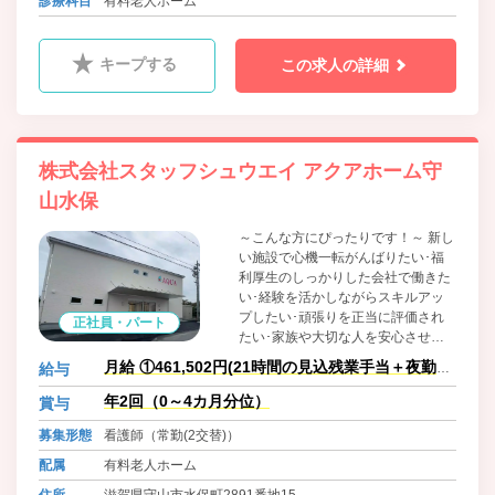
診療科目
有料老人ホーム
キープする
この求人の詳細
株式会社スタッフシュウエイ アクアホーム守
山水保
～こんな方にぴったりです！～ 新し
い施設で心機一転がんばりたい･福
利厚生のしっかりした会社で働きた
い･経験を活かしながらスキルアッ
プしたい･頑張りを正当に評価され
正社員・パート
たい･家族や大切な人を安心させた
い
月給 ①461,502円(21時間の見込残業手当＋夜勤手
給与
当10回分＋諸手当含む)
年2回（0～4カ月分位）
賞与
募集形態
看護師（常勤(2交替)）
配属
有料老人ホーム
住所
滋賀県守山市水保町2891番地15