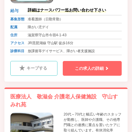
詳細はナースパワー迄お問い合わせ下さい
給与
募集形態
准看護師（日勤常勤）
配属
障がい児デイ
住所
滋賀県守山市今宿4-1-43
アクセス
JR琵琶湖線 守山駅 徒歩16分
診療科目
放課後等デイサービス、障がい者支援施設
キープする
この求人の詳細
医療法人 敬滋会 介護老人保健施設 守山す
みれ苑
20代～70代と幅広い年齢のスタッフ
が勤務し、医師や介護職、その他専
門職との連携に重点を置いたケアに
取り組んでいます。有休消化率