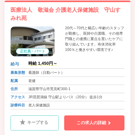
医療法人 敬滋会 介護老人保健施設 守山す
みれ苑
20代～70代と幅広い年齢のスタッフ
が勤務し、医師や介護職、その他専
門職との連携に重点を置いたケアに
取り組んでいます。有休消化率
100％と働きやすい環境です♪
正社員・パート
時給 1,450円～
給与
募集形態
看護師（日勤パート）
配属
老健
住所
滋賀県守山市荒見町300-1
アクセス
JR琵琶湖線 守山駅よりバス（20分） 徒歩1分
診療科目
老人保健施設
キープする
この求人の詳細