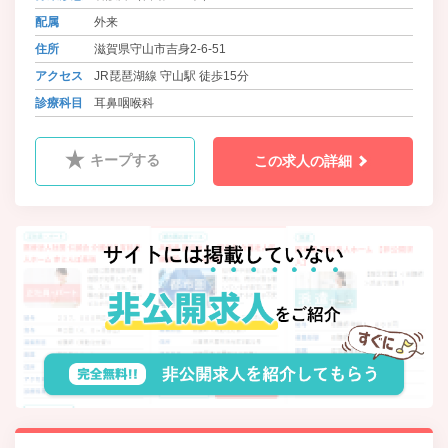
配属
外来
住所
滋賀県守山市吉身2-6-51
アクセス
JR琵琶湖線 守山駅 徒歩15分
診療科目
耳鼻咽喉科
キープする
この求人の詳細