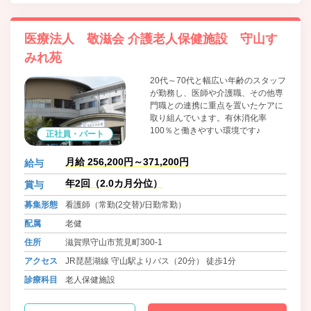
医療法人 敬滋会 介護老人保健施設 守山す
みれ苑
20代～70代と幅広い年齢のスタッフ
が勤務し、医師や介護職、その他専
門職との連携に重点を置いたケアに
取り組んでいます。有休消化率
100％と働きやすい環境です♪
正社員・パート
月給 256,200円～371,200円
給与
年2回（2.0カ月分位）
賞与
募集形態
看護師（常勤(2交替)/日勤常勤）
配属
老健
住所
滋賀県守山市荒見町300-1
アクセス
JR琵琶湖線 守山駅よりバス（20分） 徒歩1分
診療科目
老人保健施設