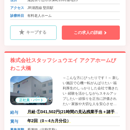
アクセス
JR湖西線 堅田駅
診療科目
有料老人ホーム
キープする
この求人の詳細
株式会社スタッフシュウエイ アクアホームび
わこ大橋
～こんな方にぴったりです！～ 新し
い施設で心機一転がんばりたい･福
利厚生のしっかりした会社で働きた
い･経験を活かしながらスキルアッ
プしたい･頑張りを正当に評価され
正社員・パート
たい･家族や大切な人を安心させた
い
月給 ①341,502円(21時間の見込残業手当＋諸手当
給与
含む)
年2回（0～4カ月分位）
賞与
募集形態
看護師（日勤常勤）