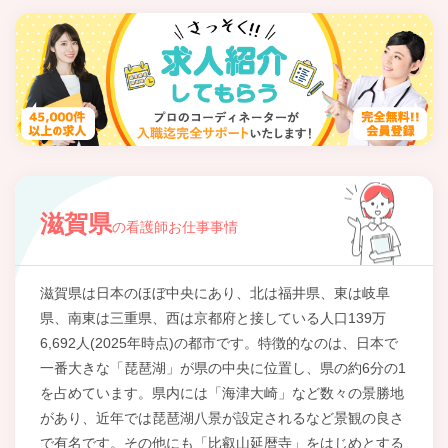
滋賀県
の看護師お仕事事情
滋賀県は日本のほぼ中央にあり、北は福井県、東は岐阜
県、南東は三重県、西は京都府と接している人口139万
6,692人(2025年時点)の都市です。特徴的なのは、日本で
一番大きな「琵琶湖」が県の中央に位置し、県の約6分の1
を占めています。県内には「海津大崎」など数々の景勝地
があり、近年では琵琶湖八景が設定されるなど景観の良さ
で有名です。その他にも「比叡山延暦寺」をはじめとする