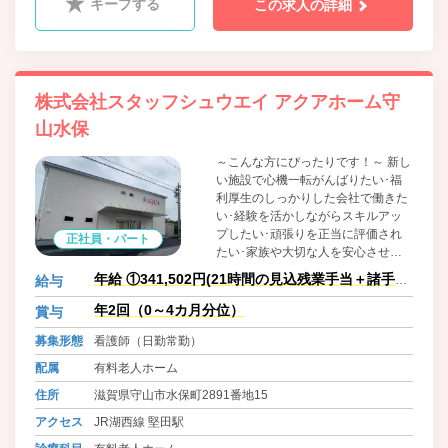
キープする
この求人の詳細
株式会社スタッフシュウエイ アクアホーム守
山水保
～こんな方にぴったりです！～ 新し
い施設で心機一転がんばりたい･福
利厚生のしっかりした会社で働きた
い･経験を活かしながらスキルアッ
プしたい･頑張りを正当に評価され
正社員・パート
たい･家族や大切な人を安心させた
い
年給 ①341,502円(21時間の見込残業手当＋諸手当
給与
含む)
年2回（0～4カ月分位）
賞与
募集形態
看護師（日勤常勤）
配属
有料老人ホーム
住所
滋賀県守山市水保町2891番地15
アクセス
JR湖西線 堅田駅