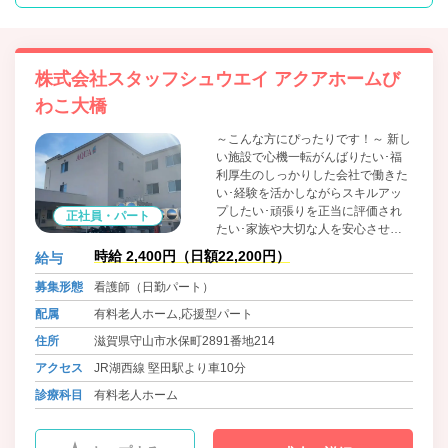
株式会社スタッフシュウエイ アクアホームび
わこ大橋
～こんな方にぴったりです！～ 新し
い施設で心機一転がんばりたい･福
利厚生のしっかりした会社で働きた
い･経験を活かしながらスキルアッ
プしたい･頑張りを正当に評価され
正社員・パート
たい･家族や大切な人を安心させた
い
時給 2,400円（日額22,200円）
給与
募集形態
看護師（日勤パート）
配属
有料老人ホーム,応援型パート
住所
滋賀県守山市水保町2891番地214
アクセス
JR湖西線 堅田駅より車10分
診療科目
有料老人ホーム