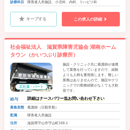
診療科目
障害者入所施設、小児科、内科、リハビリ科
キープする
この求人の詳細
社会福祉法人 滋賀県障害児協会 湖南ホーム
タウン（かいつぶり診療所）
施設・クリニック共に看護師が連携
して業務を行っていますので、経験
よりも人柄を重視致します。難しい
業務はありませんので、施設やクリ
ニックでの勤務経験がなくても大歓
正社員・パート
迎です。
詳細はナースパワー迄お問い合わせ下さい
給与
募集形態
看護師（日勤常勤）
配属
障害者入所施設
住所
滋賀県守山市守山町168-1