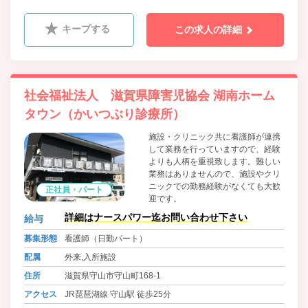
キープする
この求人の詳細
社会福祉法人 滋賀県障害児協会 湖南ホーム
タウン（かいつぶり診療所）
施設・クリニック共に看護師が連携
して業務を行っていますので、経験
よりも人柄を重視致します。難しい
業務はありませんので、施設やクリ
ニックでの勤務経験がなくても大歓
正社員・パート
迎です。
詳細はナースパワー迄お問い合わせ下さい
給与
募集形態
看護師（日勤パート）
配属
外来,入所施設
住所
滋賀県守山市守山町168-1
アクセス
JR琵琶湖線 守山駅 徒歩25分