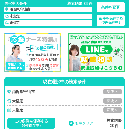
選択中の条件
検索結果 28 件
条件を変更
滋賀県/守山市
未指定
条件を保存する
滋賀県/守山市/正社員・パート・応援ナース・派遣
の 看護師求
（0件保存中）
未指定
人・派遣・転職・募集一覧
現在選択中の検索条件
変更＞
滋賀県/守山市
変更＞
未指定
変更＞
未指定
検索結果
この条件を保存する
×
条件クリア
（0件保存中）
28 件