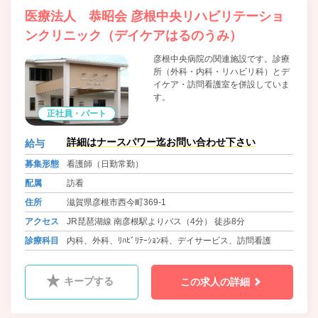
医療法人 恭昭会 彦根中央リハビリテーショ
ンクリニック（デイケアはるのうみ）
彦根中央病院の関連施設です。診療
所（外科・内科・リハビリ科）とデ
イケア・訪問看護室を併設していま
す。
正社員・パート
詳細はナースパワー迄お問い合わせ下さい
給与
募集形態
看護師（日勤常勤）
配属
訪看
住所
滋賀県彦根市西今町369-1
アクセス
JR琵琶湖線 南彦根駅よりバス（4分） 徒歩8分
診療科目
内科、外科、ﾘﾊﾋﾞﾘﾃｰｼｮﾝ科、デイサービス、訪問看護
キープする
この求人の詳細