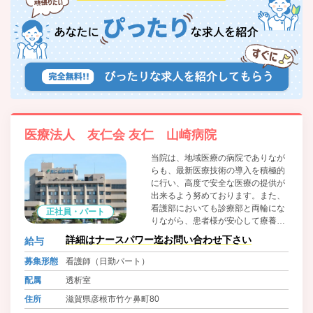
医療法人 友仁会 友仁 山崎病院
当院は、地域医療の病院でありなが
らも、最新医療技術の導入を積極的
に行い、高度で安全な医療の提供が
出来るよう努めております。また、
看護部においても診療部と両輪にな
正社員・パート
りながら、患者様が安心して療養し
ていただけるようなアットホームな
詳細はナースパワー迄お問い合わせ下さい
給与
環境が提供できるよう、地域に根ざ
した医療を目指して日々取り組んで
募集形態
看護師（日勤パート）
おります。
配属
透析室
住所
滋賀県彦根市竹ケ鼻町80