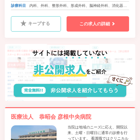
働ける環境を作っております。
診療科目
内科、外科、整形外科、形成外科、脳神経外科、消化器内
科、眼科、耳鼻咽喉科、小児科、ﾘﾊﾋﾞﾘﾃｰｼｮﾝ科、放射線
科、婦人科、リウマチ科、麻酔科、肛門科、泌尿器科
キープする
この求人の詳細
医療法人 恭昭会 彦根中央病院
当院は地域のニーズに応え、開院以
来、土曜・日曜日に通常の診療を行
っています。 看護職ではクリニカル