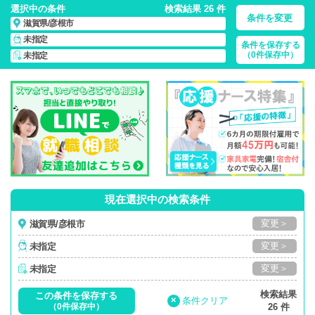
選択中の条件
検索結果 26 件
条件を変更
滋賀県/彦根市
未指定
条件を保存する
滋賀県/彦根市/正社員・パート・応援ナース・派遣
の 看護師求
（0件保存中）
未指定
人・派遣・転職・募集一覧
現在選択中の検索条件
変更＞
滋賀県/彦根市
変更＞
未指定
変更＞
未指定
検索結果
この条件を保存する
×
条件クリア
（0件保存中）
26 件