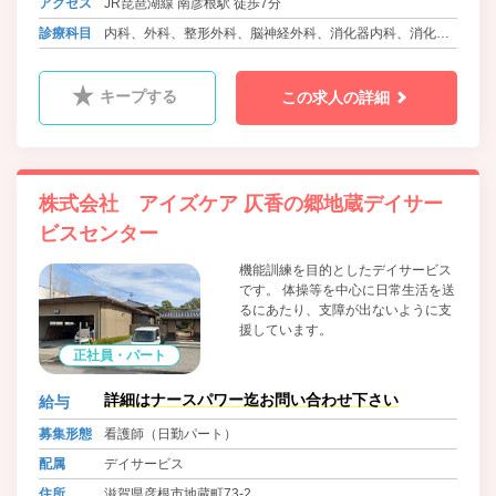
アクセス
JR琵琶湖線 南彦根駅 徒歩7分
診療科目
内科、外科、整形外科、脳神経外科、消化器内科、消化器
外科、泌尿器科、循環器内科、ﾘﾊﾋﾞﾘﾃｰｼｮﾝ科、麻酔科、放
射線科
キープする
この求人の詳細
株式会社 アイズケア 仄香の郷地蔵デイサー
ビスセンター
機能訓練を目的としたデイサービス
です。 体操等を中心に日常生活を送
るにあたり、支障が出ないように支
援しています。
正社員・パート
詳細はナースパワー迄お問い合わせ下さい
給与
募集形態
看護師（日勤パート）
配属
デイサービス
住所
滋賀県彦根市地蔵町73-2