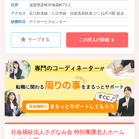
住所
滋賀県彦根市地蔵町73-2
アクセス
近江鉄道線・八日市線・信楽高原鉄道 ひこね芹川駅 徒歩
15分
診療科目
デイサービスセンター
キープする
この求人の詳細
社会福祉法人さざなみ会 特別養護老人ホーム