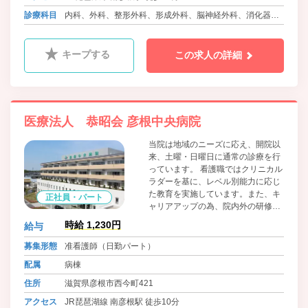
える・支えられる」関係で安心して
働ける環境を作っております。
診療科目
内科、外科、整形外科、形成外科、脳神経外科、消化器内
科、眼科、耳鼻咽喉科、小児科、ﾘﾊﾋﾞﾘﾃｰｼｮﾝ科、放射線
科、婦人科、リウマチ科、麻酔科、肛門科、泌尿器科
キープする
この求人の詳細
医療法人 恭昭会 彦根中央病院
当院は地域のニーズに応え、開院以
来、土曜・日曜日に通常の診療を行
っています。 看護職ではクリニカル
ラダーを基に、レベル別能力に応じ
た教育を実施しています。また、キ
正社員・パート
ャリアアップの為、院内外の研修参
加も病院からの全面公費支援が有り
時給 1,230円
給与
ます♪ 「お互い様」をモットーに、
子育て中の職員にも安心して子ども
募集形態
准看護師（日勤パート）
を預けられる、院内24時間託児保
配属
病棟
育・学童保育もあり、突然の子ども
の病気に関しては看護休暇を利用
住所
滋賀県彦根市西今町421
し、働く看護職仲間がお互いに「支
アクセス
JR琵琶湖線 南彦根駅 徒歩10分
える・支えられる」関係で安心して