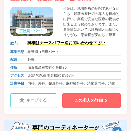
当院は、地域医療の病院でありなが
らも、最新医療技術の導入を積極的
に行い、高度で安全な医療の提供が
出来るよう努めております。また、
看護部においても診療部と両輪にな
正社員・パート
りながら、患者様が安心して療養し
ていただけるようなアットホームな
詳細はナースパワー迄お問い合わせ下さい
給与
環境が提供できるよう、地域に根ざ
した医療を目指して日々取り組んで
募集形態
看護師（日勤パート）
おります。
配属
外来
住所
滋賀県彦根市竹ケ鼻町80
アクセス
JR琵琶湖線 南彦根駅 徒歩7分
診療科目
内科、外科、整形外科、脳神経外科、消化器内科、消化器
外科、泌尿器科、循環器内科、ﾘﾊﾋﾞﾘﾃｰｼｮﾝ科、麻酔科、放
射線科
キープする
この求人の詳細