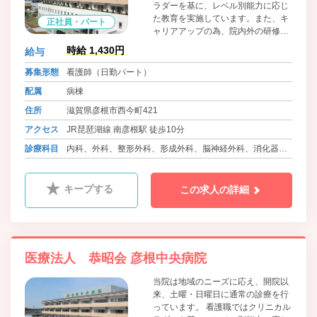
ラダーを基に、レベル別能力に応じ
た教育を実施しています。また、キ
正社員・パート
ャリアアップの為、院内外の研修参
加も病院からの全面公費支援が有り
時給 1,430円
給与
ます♪ 「お互い様」をモットーに、
子育て中の職員にも安心して子ども
募集形態
看護師（日勤パート）
を預けられる、院内24時間託児保
配属
病棟
育・学童保育もあり、突然の子ども
の病気に関しては看護休暇を利用
住所
滋賀県彦根市西今町421
し、働く看護職仲間がお互いに「支
アクセス
JR琵琶湖線 南彦根駅 徒歩10分
える・支えられる」関係で安心して
働ける環境を作っております。
診療科目
内科、外科、整形外科、形成外科、脳神経外科、消化器内
科、眼科、耳鼻咽喉科、小児科、ﾘﾊﾋﾞﾘﾃｰｼｮﾝ科、放射線
科、婦人科、リウマチ科、麻酔科、肛門科、泌尿器科
キープする
この求人の詳細
医療法人 恭昭会 彦根中央病院
当院は地域のニーズに応え、開院以
来、土曜・日曜日に通常の診療を行
っています。 看護職ではクリニカル