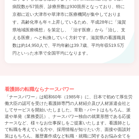
病院数が57箇所、診療所数は930箇所となっており、特に
京都に近い大津市や草津市に医療機関が集中しておりま
す。高齢化率も年々上昇しているため、平成28年に「滋賀
県地域医療構想」を策定し、「治す医療」から「治し、支
える医療」へと転換していく方針です。滋賀県の看護職員
数は約14,950人で、平均年齢は39.7歳、平均年収519.5万
円といった水準で全国平均になります。
看護師の転職ならナースパワー
「ナースパワー」は昭和60年（1985年）に、日本で初めて厚生労
働大臣の認可を受けた看護師専門の人材紹介及び人材派遣会社と
してサービスを開始いたしました。常勤・パートはもちろん、派
遣や単発（業務委託）、ナースパワー独自の就業形態である応援
ナースなど、様々なお仕事探しをご提案いたします。看護師とし
て転職を考えている方や、採用情報が知りたい方、面接や面談対
策はもちろん、履歴書作成など転職・就職に関するお悩み全てを