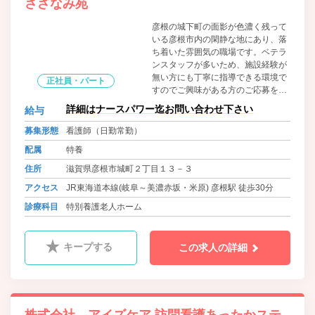
さざなみ苑
彦根の城下町の面影が色濃く残って
いる彦根市内の閑静な地にあり、落
ち着いた雰囲気の職場です。ベテラ
ンスタッフが多いため、施設経験が
無い方にも丁寧に指導できる環境で
正社員・パート
すのでご興味がある方のご応募をお
待ちしております。
詳細はナースパワー迄お問い合わせ下さい
給与
募集形態
看護師（日勤常勤）
配属
特養
住所
滋賀県彦根市城町２丁目１３－３
アクセス
JR東海道本線(岐阜～美濃赤坂・米原) 彦根駅 徒歩30分
診療科目
特別養護老人ホーム
キープする
この求人の詳細