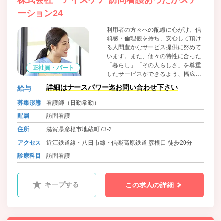
株式会社 アイズケア 訪問看護あったかステ
ーション24
利用者の方々への配慮に心がけ、信
頼感・倫理観を持ち、安心して頂け
る人間豊かなサービス提供に努めて
います。また、個々の特性に合った
「暮らし」「その人らしさ」を尊重
正社員・パート
したサービスができるよう、幅広い
専門知識を習得し、知性・感性を高
詳細はナースパワー迄お問い合わせ下さい
給与
めています。
募集形態
看護師（日勤常勤）
配属
訪問看護
住所
滋賀県彦根市地蔵町73-2
アクセス
近江鉄道線・八日市線・信楽高原鉄道 彦根口 徒歩20分
診療科目
訪問看護
キープする
この求人の詳細