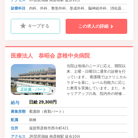
診療科目
内科、外科、整形外科、形成外科、脳神経外科、消化器内
科、眼科、耳鼻咽喉科、小児科、ﾘﾊﾋﾞﾘﾃｰｼｮﾝ科、放射線
科、婦人科、リウマチ科、麻酔科、肛門科、泌尿器科
キープする
この求人の詳細
医療法人 恭昭会 彦根中央病院
当院は地域のニーズに応え、開院以
来、土曜・日曜日に通常の診療を行
っています。 看護職ではクリニカル
ラダーを基に、レベル別能力に応じ
た教育を実施しています。また、キ
正社員・パート
ャリアアップの為、院内外の研修参
加も病院からの全面公費支援が有り
日給 29,300円
給与
ます♪ 「お互い様」をモットーに、
子育て中の職員にも安心して子ども
募集形態
看護師（夜勤パート）
を預けられる、院内24時間託児保
配属
病棟
育・学童保育もあり、突然の子ども
の病気に関しては看護休暇を利用
住所
滋賀県彦根市西今町421
し、働く看護職仲間がお互いに「支
アクセス
JR琵琶湖線 南彦根駅 徒歩10分