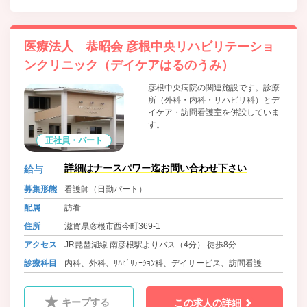
医療法人 恭昭会 彦根中央リハビリテーショ
ンクリニック（デイケアはるのうみ）
彦根中央病院の関連施設です。診療
所（外科・内科・リハビリ科）とデ
イケア・訪問看護室を併設していま
す。
正社員・パート
詳細はナースパワー迄お問い合わせ下さい
給与
募集形態
看護師（日勤パート）
配属
訪看
住所
滋賀県彦根市西今町369-1
アクセス
JR琵琶湖線 南彦根駅よりバス（4分） 徒歩8分
診療科目
内科、外科、ﾘﾊﾋﾞﾘﾃｰｼｮﾝ科、デイサービス、訪問看護
キープする
この求人の詳細