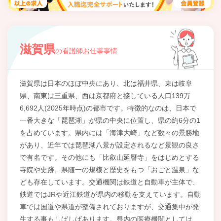
滋賀県
の看護師お仕事事情
滋賀県は日本のほぼ中央にあり、北は福井県、東は岐阜
県、南東は三重県、西は京都府と接している人口139万
6,692人(2025年時点)の都市です。特徴的なのは、日本で
一番大きな「琵琶湖」が県の中央に位置し、県の約6分の1
を占めています。県内には「海津大崎」など数々の景勝地
があり、近年では琵琶湖八景が設定されるなど景観の良さ
で有名です。その他にも「比叡山延暦寺」をはじめとする
寺院や史跡、県随一の規模と歴史をもつ「おごと温泉」な
ども存在しています。交通機関は鉄道と自動車が主体で、
鉄道ではJRや近江鉄道が県内の移動を支えています。自動
車では国道や県道が整備されておりますが、交通集中が発
生する事もしばしばあります。県内の医療機関としては、