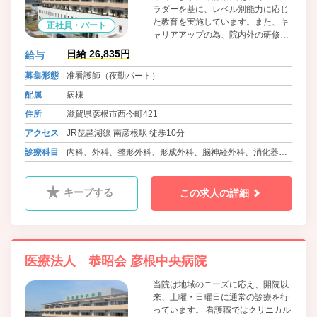
ラダーを基に、レベル別能力に応じ
た教育を実施しています。また、キ
正社員・パート
ャリアアップの為、院内外の研修参
加も病院からの全面公費支援が有り
日給 26,835円
給与
ます♪ 「お互い様」をモットーに、
子育て中の職員にも安心して子ども
募集形態
准看護師（夜勤パート）
を預けられる、院内24時間託児保
配属
病棟
育・学童保育もあり、突然の子ども
の病気に関しては看護休暇を利用
住所
滋賀県彦根市西今町421
し、働く看護職仲間がお互いに「支
アクセス
JR琵琶湖線 南彦根駅 徒歩10分
える・支えられる」関係で安心して
働ける環境を作っております。
診療科目
内科、外科、整形外科、形成外科、脳神経外科、消化器内
科、眼科、耳鼻咽喉科、小児科、ﾘﾊﾋﾞﾘﾃｰｼｮﾝ科、放射線
科、婦人科、リウマチ科、麻酔科、肛門科、泌尿器科
キープする
この求人の詳細
医療法人 恭昭会 彦根中央病院
当院は地域のニーズに応え、開院以
来、土曜・日曜日に通常の診療を行
っています。 看護職ではクリニカル