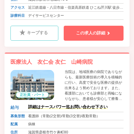
アクセス
近江鉄道線・八日市線・信楽高原鉄道 ひこね芹川駅 徒歩
15分
診療科目
デイサービスセンター
キープする
この求人の詳細
医療法人 友仁会 友仁 山崎病院
当院は、地域医療の病院でありなが
らも、最新医療技術の導入を積極的
に行い、高度で安全な医療の提供が
出来るよう努めております。また、
看護部においても診療部と両輪にな
正社員・パート
りながら、患者様が安心して療養し
ていただけるようなアットホームな
詳細はナースパワー迄お問い合わせ下さい
給与
環境が提供できるよう、地域に根ざ
した医療を目指して日々取り組んで
募集形態
看護師（常勤(2交替)/常勤(3交替)/夜勤常勤）
おります。
配属
病棟
住所
滋賀県彦根市竹ケ鼻町80