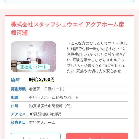
株式会社スタッフシュウエイ アクアホーム彦
根河瀬
～こんな方にぴったりです！～ 新し
い施設で心機一転がんばりたい･福
利厚生のしっかりした会社で働きた
い･経験を活かしながらスキルアッ
プしたい･頑張りを正当に評価され
正社員・パート
たい･家族や大切な人を安心させた
い
時給 2,400円
給与
募集形態
看護師（日勤パート）
配属
有料老人ホーム,応援型パート
住所
滋賀県彦根市葛籠町（仮）
アクセス
JR琵琶湖線 河瀬駅
診療科目
有料老人ホーム