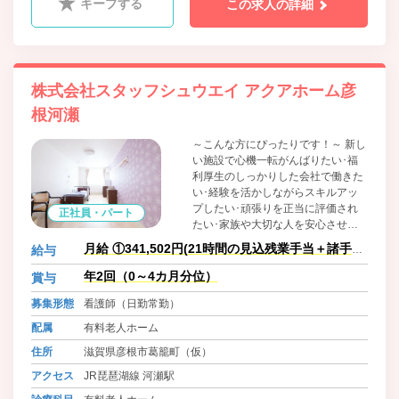
キープする
この求人の詳細
株式会社スタッフシュウエイ アクアホーム彦
根河瀬
～こんな方にぴったりです！～ 新し
い施設で心機一転がんばりたい･福
利厚生のしっかりした会社で働きた
い･経験を活かしながらスキルアッ
プしたい･頑張りを正当に評価され
正社員・パート
たい･家族や大切な人を安心させた
い
月給 ①341,502円(21時間の見込残業手当＋諸手当
給与
含む)
年2回（0～4カ月分位）
賞与
募集形態
看護師（日勤常勤）
配属
有料老人ホーム
住所
滋賀県彦根市葛籠町（仮）
アクセス
JR琵琶湖線 河瀬駅