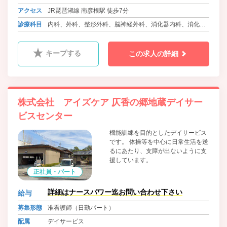
アクセス
JR琵琶湖線 南彦根駅 徒歩7分
診療科目
内科、外科、整形外科、脳神経外科、消化器内科、消化器
外科、泌尿器科、循環器内科、ﾘﾊﾋﾞﾘﾃｰｼｮﾝ科、麻酔科、放
射線科
キープする
この求人の詳細
株式会社 アイズケア 仄香の郷地蔵デイサー
ビスセンター
機能訓練を目的としたデイサービス
です。 体操等を中心に日常生活を送
るにあたり、支障が出ないように支
援しています。
正社員・パート
詳細はナースパワー迄お問い合わせ下さい
給与
募集形態
准看護師（日勤パート）
配属
デイサービス