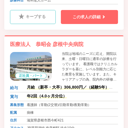
診療科目
有料老人ホーム
キープする
この求人の詳細
医療法人 恭昭会 彦根中央病院
当院は地域のニーズに応え、開院以
来、土曜・日曜日に通常の診療を行
っています。 看護職ではクリニカル
ラダーを基に、レベル別能力に応じ
た教育を実施しています。また、キ
正社員・パート
ャリアアップの為、院内外の研修参
加も病院からの全面公費支援が有り
月給 （新卒・大卒）306,800円／（経験5年）
給与
ます♪ 「お互い様」をモットーに、
314,500円
子育て中の職員にも安心して子ども
年2回（4.0ヶ月分位）
賞与
を預けられる、院内24時間託児保
募集形態
看護師（常勤(2交替)/日勤常勤/夜勤常勤）
育・学童保育もあり、突然の子ども
の病気に関しては看護休暇を利用
配属
病棟
し、働く看護職仲間がお互いに「支
住所
滋賀県彦根市西今町421
える・支えられる」関係で安心して
働ける環境を作っております。
アクセス
JR琵琶湖線 南彦根駅 徒歩10分