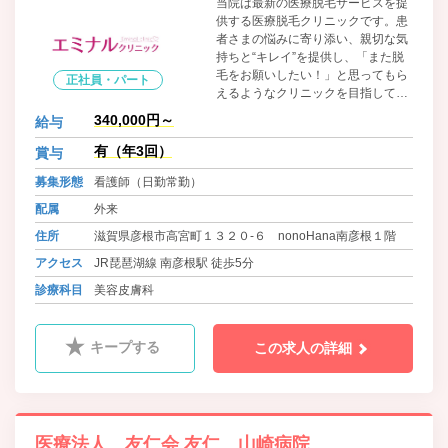
当院は最新の医療脱毛サービスを提
供する医療脱毛クリニックです。患
者さまの悩みに寄り添い、親切な気
持ちと“キレイ”を提供し、「また脱
毛をお願いしたい！」と思ってもら
正社員・パート
えるようなクリニックを目指してい
ます。みんなでアイデアを出し合い
340,000円～
給与
ながら、さまざまな患者さまの気持
ちに寄り添えるクリニックを一緒に
有（年3回）
賞与
創っていきませんか？
募集形態
看護師（日勤常勤）
配属
外来
住所
滋賀県彦根市高宮町１３２０-６ nonoHana南彦根１階
アクセス
JR琵琶湖線 南彦根駅 徒歩5分
診療科目
美容皮膚科
キープする
この求人の詳細
医療法人 友仁会 友仁 山崎病院