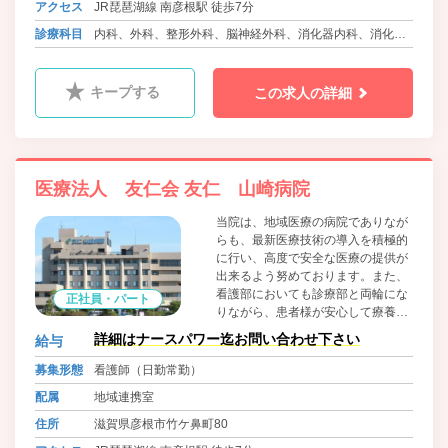
アクセス
JR琵琶湖線 南彦根駅 徒歩7分
診療科目
内科、外科、整形外科、脳神経外科、消化器内科、消化器
外科、泌尿器科、循環器内科、ﾘﾊﾋﾞﾘﾃｰｼｮﾝ科、麻酔科、放
射線科
キープする
この求人の詳細
医療法人 友仁会 友仁 山崎病院
当院は、地域医療の病院でありなが
らも、最新医療技術の導入を積極的
に行い、高度で安全な医療の提供が
出来るよう努めております。また、
看護部においても診療部と両輪にな
正社員・パート
りながら、患者様が安心して療養し
ていただけるようなアットホームな
詳細はナースパワー迄お問い合わせ下さい
給与
環境が提供できるよう、地域に根ざ
した医療を目指して日々取り組んで
募集形態
看護師（日勤常勤）
おります。
配属
地域連携室
住所
滋賀県彦根市竹ケ鼻町80