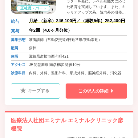
ラダーを基に、レベル別能力に応じ
た教育を実施しています。また、キ
正社員・パート
ャリアアップの為、院内外の研修参
加も病院からの全面公費支援が有り
月給 （新卒）246,100円／（経験5年）252,400円
給与
ます♪ 「お互い様」をモットーに、
子育て中の職員にも安心して子ども
年2回（4.0ヶ月分位）
賞与
を預けられる、院内24時間託児保
募集形態
准看護師（常勤(2交替)/日勤常勤/夜勤常勤）
育・学童保育もあり、突然の子ども
の病気に関しては看護休暇を利用
配属
病棟
し、働く看護職仲間がお互いに「支
住所
滋賀県彦根市西今町421
える・支えられる」関係で安心して
働ける環境を作っております。
アクセス
JR琵琶湖線 南彦根駅 徒歩10分
診療科目
内科、外科、整形外科、形成外科、脳神経外科、消化器内
科、眼科、耳鼻咽喉科、小児科、ﾘﾊﾋﾞﾘﾃｰｼｮﾝ科、放射線
科、婦人科、リウマチ科、麻酔科、肛門科、泌尿器科
キープする
この求人の詳細
医療法人社団エミナル エミナルクリニック彦
根院