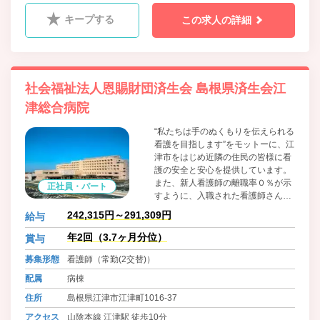
眼科、耳鼻咽喉科、皮膚科、産婦人科、小児科、ﾘﾊﾋﾞﾘﾃｰｼｮ
キープする
この求人の詳細
ﾝ科、内分泌内科、糖尿病内科
社会福祉法人恩賜財団済生会 島根県済生会江
津総合病院
“私たちは手のぬくもりを伝えられる
看護を目指します”をモットーに、江
津市をはじめ近隣の住民の皆様に看
護の安全と安心を提供しています。
また、新人看護師の離職率０％が示
正社員・パート
すように、入職された看護師さんが
生き生きと大好きな看護が続けられ
242,315円～291,309円
給与
るように支援します。患者さんの看
護を一緒にしましょう。
年2回（3.7ヶ月分位）
賞与
募集形態
看護師（常勤(2交替)）
配属
病棟
住所
島根県江津市江津町1016-37
アクセス
山陰本線 江津駅 徒歩10分