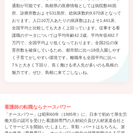
通勤が可能です。島根県の医療情報としては病院数46箇
所、診療所数およそ531箇所、総病床数約9,670床となって
おります。人口10万人あたりの病床数はおよそ1,441床、
全国平均と比較しても大きく上回っています。従事する看
護職のデータについては平均年齢42.2歳、平均年収482.7
万円で、全国平均より低くなっております。全国2位の保
育所数を確保しているため、都市部に比べ18倍入園しやす
く子育てがしやすい環境です。離職率も全国平均に比べ
7％と大きく下回り、長く働ける求人先が多いのも島根の
魅力です。ぜひ、島根に来てごしなぃね。
看護師の転職ならナースパワー
「ナースパワー」は昭和60年（1985年）に、日本で初めて厚生労
働大臣の認可を受けた看護師専門の人材紹介及び人材派遣会社と
してサービスを開始いたしました。常勤・パートはもちろん、派