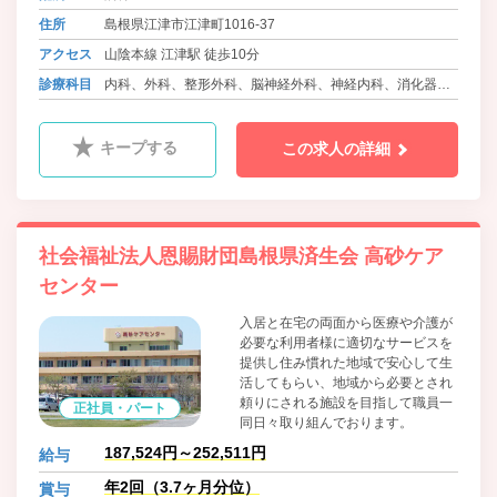
住所
島根県江津市江津町1016-37
アクセス
山陰本線 江津駅 徒歩10分
診療科目
内科、外科、整形外科、脳神経外科、神経内科、消化器
科、呼吸器科、泌尿器科、循環器科、腎臓内科、精神科、
眼科、耳鼻咽喉科、皮膚科、産婦人科、小児科、ﾘﾊﾋﾞﾘﾃｰｼｮ
キープする
この求人の詳細
ﾝ科、内分泌内科、糖尿病内科
社会福祉法人恩賜財団島根県済生会 高砂ケア
センター
入居と在宅の両面から医療や介護が
必要な利用者様に適切なサービスを
提供し住み慣れた地域で安心して生
活してもらい、地域から必要とされ
頼りにされる施設を目指して職員一
正社員・パート
同日々取り組んでおります。
187,524円～252,511円
給与
年2回（3.7ヶ月分位）
賞与