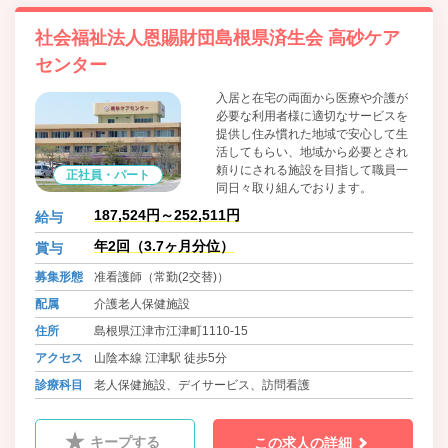
社会福祉法人恩賜財団島根県済生会 高砂ケア
センター
入居と在宅の両面から医療や介護が
必要な利用者様に適切なサービスを
提供し住み慣れた地域で安心して生
活してもらい、地域から必要とされ
頼りにされる施設を目指して職員一
正社員・パート
同日々取り組んでおります。
187,524円～252,511円
給与
年2回（3.7ヶ月分位）
賞与
募集形態
准看護師（常勤(2交替)）
配属
介護老人保健施設
住所
島根県江津市江津町1110-15
アクセス
山陰本線 江津駅 徒歩5分
診療科目
老人保健施設、デイサービス、訪問看護
キープする
この求人の詳細