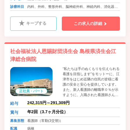
診療科目
内科、外科、整形外科、脳神経外科、神経内科、消化器
科、呼吸器科、泌尿器科、循環器科、腎臓内科、精神科、
眼科、耳鼻咽喉科、皮膚科、産婦人科、小児科、ﾘﾊﾋﾞﾘﾃｰｼｮ
キープする
この求人の詳細
ﾝ科、内分泌内科、糖尿病内科
社会福祉法人恩賜財団済生会 島根県済生会江
津総合病院
“私たちは手のぬくもりを伝えられる
看護を目指します”をモットーに、江
津市をはじめ近隣の住民の皆様に看
護の安全と安心を提供しています。
また、新人看護師の離職率０％が示
正社員・パート
すように、入職された看護師さんが
生き生きと大好きな看護が続けられ
242,315円～291,309円
給与
るように支援します。患者さんの看
護を一緒にしましょう。
年2回（3.7ヶ月分位）
賞与
募集形態
看護師（常勤(3交替)）
配属
病棟