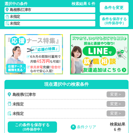
選択中の条件
検索結果 6 件
条件を変更
島根県/江津市
未指定
条件を保存する
島根県/江津市/正社員・パート・応援ナース・派遣
の 看護師求
（0件保存中）
未指定
人・派遣・転職・募集一覧
現在選択中の検索条件
変更＞
島根県/江津市
変更＞
未指定
変更＞
未指定
検索結果
この条件を保存する
×
条件クリア
（0件保存中）
6 件