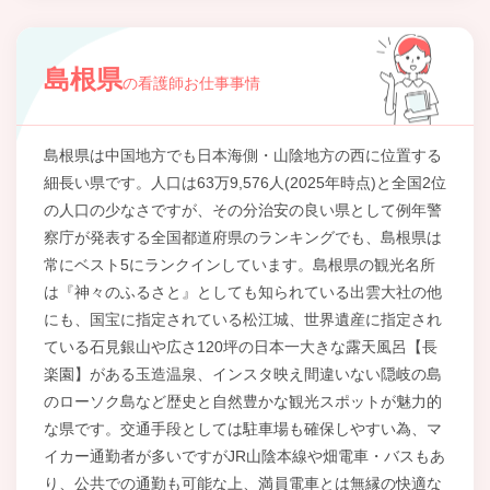
島根県
の看護師お仕事事情
島根県は中国地方でも日本海側・山陰地方の西に位置する
細長い県です。人口は63万9,576人(2025年時点)と全国2位
の人口の少なさですが、その分治安の良い県として例年警
察庁が発表する全国都道府県のランキングでも、島根県は
常にベスト5にランクインしています。島根県の観光名所
は『神々のふるさと』としても知られている出雲大社の他
にも、国宝に指定されている松江城、世界遺産に指定され
ている石見銀山や広さ120坪の日本一大きな露天風呂【長
楽園】がある玉造温泉、インスタ映え間違いない隠岐の島
のローソク島など歴史と自然豊かな観光スポットが魅力的
な県です。交通手段としては駐車場も確保しやすい為、マ
イカー通勤者が多いですがJR山陰本線や畑電車・バスもあ
り、公共での通勤も可能な上、満員電車とは無縁の快適な