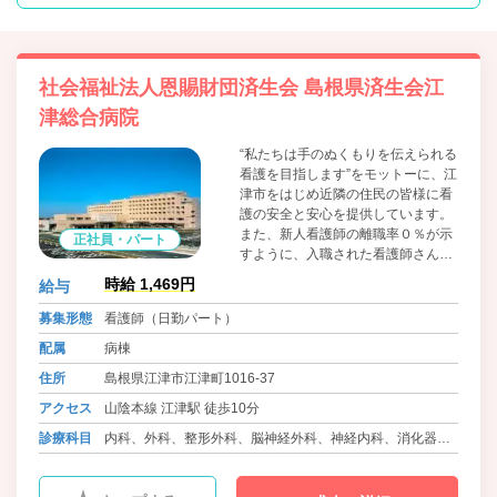
社会福祉法人恩賜財団済生会 島根県済生会江
津総合病院
“私たちは手のぬくもりを伝えられる
看護を目指します”をモットーに、江
津市をはじめ近隣の住民の皆様に看
護の安全と安心を提供しています。
また、新人看護師の離職率０％が示
正社員・パート
すように、入職された看護師さんが
生き生きと大好きな看護が続けられ
時給 1,469円
給与
るように支援します。患者さんの看
護を一緒にしましょう。
募集形態
看護師（日勤パート）
配属
病棟
住所
島根県江津市江津町1016-37
アクセス
山陰本線 江津駅 徒歩10分
診療科目
内科、外科、整形外科、脳神経外科、神経内科、消化器
科、呼吸器科、泌尿器科、循環器科、腎臓内科、精神科、
眼科、耳鼻咽喉科、皮膚科、産婦人科、小児科、ﾘﾊﾋﾞﾘﾃｰｼｮ