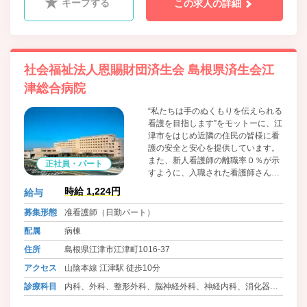
キープする
この求人の詳細
ﾝ科、内分泌内科、糖尿病内科
社会福祉法人恩賜財団済生会 島根県済生会江
津総合病院
“私たちは手のぬくもりを伝えられる
看護を目指します”をモットーに、江
津市をはじめ近隣の住民の皆様に看
護の安全と安心を提供しています。
また、新人看護師の離職率０％が示
正社員・パート
すように、入職された看護師さんが
生き生きと大好きな看護が続けられ
時給 1,224円
給与
るように支援します。患者さんの看
護を一緒にしましょう。
募集形態
准看護師（日勤パート）
配属
病棟
住所
島根県江津市江津町1016-37
アクセス
山陰本線 江津駅 徒歩10分
診療科目
内科、外科、整形外科、脳神経外科、神経内科、消化器
科、呼吸器科、泌尿器科、循環器科、腎臓内科、精神科、