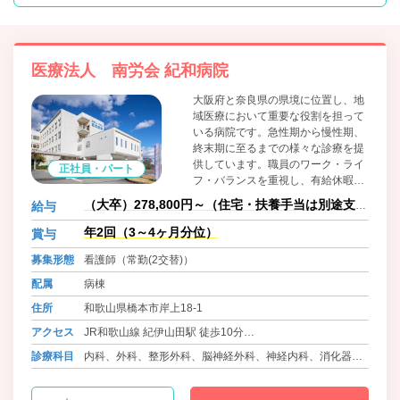
医療法人 南労会 紀和病院
大阪府と奈良県の県境に位置し、地
域医療において重要な役割を担って
いる病院です。急性期から慢性期、
終末期に至るまでの様々な診療を提
供しています。職員のワーク・ライ
正社員・パート
フ・バランスを重視し、有給休暇取
得や産休・育休の取得を奨励し、出
（大卒）278,800円～（住宅・扶養手当は別途支
給与
産・育児や介護、プライベートも充
給）
実できる環境整備にも取り組んでお
年2回（3～4ヶ月分位）
賞与
ります。
募集形態
看護師（常勤(2交替)）
配属
病棟
住所
和歌山県橋本市岸上18-1
アクセス
JR和歌山線 紀伊山田駅 徒歩10分
南海高野線 学文路駅 徒歩10分
診療科目
内科、外科、整形外科、脳神経外科、神経内科、消化器内
JR和歌山線、南海高野線 橋本駅より送迎バスで10分
科、消化器外科、呼吸器内科、泌尿器科、循環器内科、精
神科、皮膚科、ﾘﾊﾋﾞﾘﾃｰｼｮﾝ科、乳腺外科、人工透析内科、