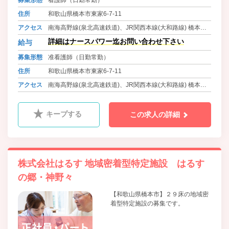
住所
和歌山県橋本市東家6-7-11
アクセス
南海高野線(泉北高速鉄道)、JR関西本線(大和路線) 橋本駅
徒歩15分
詳細はナースパワー迄お問い合わせ下さい
給与
募集形態
准看護師（日勤常勤）
住所
和歌山県橋本市東家6-7-11
アクセス
南海高野線(泉北高速鉄道)、JR関西本線(大和路線) 橋本駅
徒歩15分
キープする
この求人の詳細
株式会社はるす 地域密着型特定施設 はるす
の郷・神野々
【和歌山県橋本市】２９床の地域密
着型特定施設の募集です。