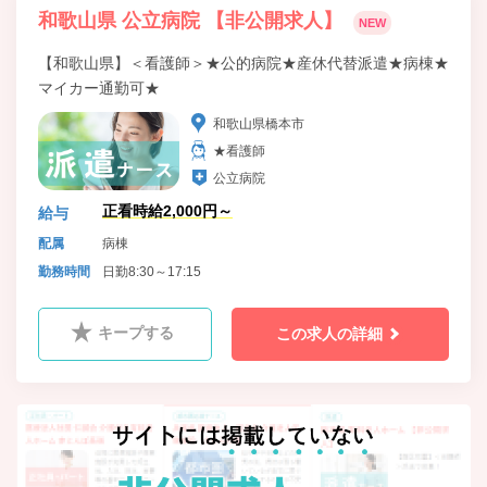
和歌山県 公立病院 【非公開求人】
NEW
【和歌山県】＜看護師＞★公的病院★産休代替派遣★病棟★
マイカー通勤可★
和歌山県橋本市
★看護師
公立病院
正看時給2,000円～
給与
配属
病棟
勤務時間
日勤8:30～17:15
キープする
この求人の詳細