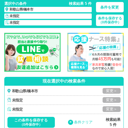
選択中の条件
検索結果 5 件
条件を変更
和歌山県/橋本市
未指定
条件を保存する
和歌山県/橋本市/正社員・パート・応援ナース・派遣
の 看護師
（0件保存中）
未指定
求人・派遣・転職・募集一覧
現在選択中の検索条件
変更＞
和歌山県/橋本市
変更＞
未指定
変更＞
未指定
検索結果
この条件を保存する
×
条件クリア
（0件保存中）
5 件