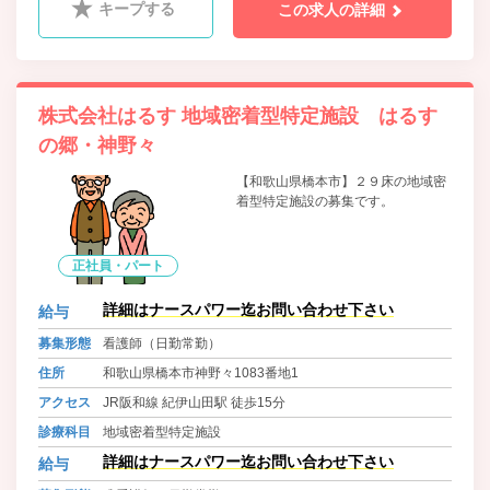
キープする
この求人の詳細
内視鏡内科、疼痛緩和内科、麻酔科、放射線科、糖尿病代
謝内科
株式会社はるす 地域密着型特定施設 はるす
の郷・神野々
【和歌山県橋本市】２９床の地域密
着型特定施設の募集です。
正社員・パート
詳細はナースパワー迄お問い合わせ下さい
給与
募集形態
看護師（日勤常勤）
住所
和歌山県橋本市神野々1083番地1
アクセス
JR阪和線 紀伊山田駅 徒歩15分
診療科目
地域密着型特定施設
詳細はナースパワー迄お問い合わせ下さい
給与