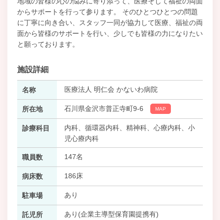
地域の皆様の心の悩みに寄り添って、医療そして福祉の両面
からサポートを行って参ります。 そのひとつひとつの問題
に丁寧に向き合い、スタッフ一同が協力して医療、福祉の両
面から皆様のサポートを行い、少しでも皆様の力になりたい
と願っております。
施設詳細
医療法人 明仁会 かないわ病院
名称
石川県金沢市普正寺町9-6
所在地
MAP
内科、循環器内科、精神科、心療内科、小
診療科目
児心療内科
147名
職員数
186床
病床数
あり
駐車場
あり(企業主導型保育園提携有)
託児所