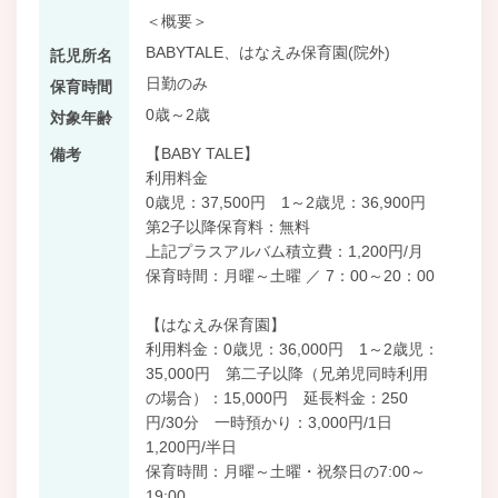
＜概要＞
BABYTALE、はなえみ保育園(院外)
託児所名
日勤のみ
保育時間
0歳～2歳
対象年齢
【BABY TALE】
備考
利用料金
0歳児：37,500円 1～2歳児：36,900円
第2子以降保育料：無料
上記プラスアルバム積立費：1,200円/月
保育時間：月曜～土曜 ／ 7：00～20：00
【はなえみ保育園】
利用料金：0歳児：36,000円 1～2歳児：
35,000円 第二子以降（兄弟児同時利用
の場合）：15,000円 延長料金：250
円/30分 一時預かり：3,000円/1日
1,200円/半日
保育時間：月曜～土曜・祝祭日の7:00～
19:00