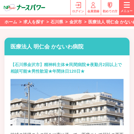
メニュー
ログイン
会員登録
初めての方
ホーム
求人を探す
石川県
金沢市
医療法人 明仁会 かな
医療法人 明仁会 かないわ病院
【石川県金沢市】精神科主体★民間病院★夜勤月2回以上で
相談可能★男性歓迎★年間休日120日★