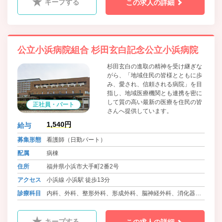
キープする
この求人の詳細
科、小児科、ﾘﾊﾋﾞﾘﾃｰｼｮﾝ科、救急科、歯科、口腔外科、麻
酔科、放射線科
公立小浜病院組合 杉田玄白記念公立小浜病院
杉田玄白の進取の精神を受け継ぎな
がら、「地域住民の皆様とともに歩
み、愛され、信頼される病院」を目
指し、地域医療機関とも連携を密に
して質の高い最新の医療を住民の皆
正社員・パート
さんへ提供しています。
1,540円
給与
募集形態
看護師（日勤パート）
配属
病棟
住所
福井県小浜市大手町2番2号
アクセス
小浜線 小浜駅 徒歩13分
診療科目
内科、外科、整形外科、形成外科、脳神経外科、消化器
科、消化器外科、呼吸器内科、泌尿器科、循環器内科、心
臓血管外科、精神科、眼科、耳鼻咽喉科、皮膚科、産婦人
キープする