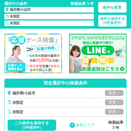
選択中の条件
検索結果 3 件
条件を変更
福井県/小浜市
未指定
条件を保存する
福井県/小浜市/正社員・パート・応援ナース・派遣
の 看護師求
（0件保存中）
未指定
人・派遣・転職・募集一覧
現在選択中の検索条件
変更＞
福井県/小浜市
変更＞
未指定
変更＞
未指定
検索結果
この条件を保存する
×
条件クリア
（0件保存中）
3 件