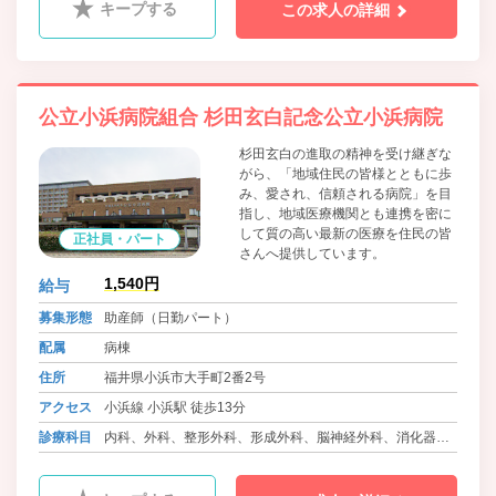
キープする
この求人の詳細
科、小児科、ﾘﾊﾋﾞﾘﾃｰｼｮﾝ科、救急科、歯科、口腔外科、麻
酔科、放射線科
公立小浜病院組合 杉田玄白記念公立小浜病院
杉田玄白の進取の精神を受け継ぎな
がら、「地域住民の皆様とともに歩
み、愛され、信頼される病院」を目
指し、地域医療機関とも連携を密に
して質の高い最新の医療を住民の皆
正社員・パート
さんへ提供しています。
1,540円
給与
募集形態
助産師（日勤パート）
配属
病棟
住所
福井県小浜市大手町2番2号
アクセス
小浜線 小浜駅 徒歩13分
診療科目
内科、外科、整形外科、形成外科、脳神経外科、消化器
科、消化器外科、呼吸器内科、泌尿器科、循環器内科、心
臓血管外科、精神科、眼科、耳鼻咽喉科、皮膚科、産婦人