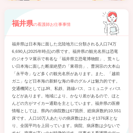
福井県
の看護師お仕事事情
福井県は日本海に面した北陸地方に分類される人口74万
6,690人(2025年時点)の県です。福井県の観光名所は恐竜
のジオラマ展示で有名な「福井県立恐竜博物館」、荒々し
い日本海に面した断崖絶壁の「東尋坊」、曹洞宗の大本山
「永平寺」など多くの観光名所があります。また、「越前
ガニ」など日本海の新鮮な海の幸のグルメは魅力的です。
交通機関としてはJR、私鉄、路線バス、コミュニティバス
などがあります。地域により、かなり差があるので、ほと
んどの方がマイカー通勤を主としています。福井県の医療
情報としては、県内の病院数は67箇所、総病床数約10,551
床です。人口10万人あたりの病床数はおよそ1376床とな
り、全国平均を上回っています。病院、病床数は少ないで
すが、密度が高いのが特徴的です。従事する看護職のデー