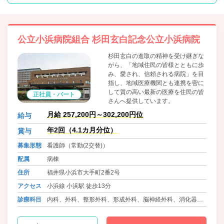
公立小浜病院組合 杉田玄白記念公立小浜病院
杉田玄白の進取の精神を受け継ぎな
がら、「地域住民の皆様とともに歩
み、愛され、信頼される病院」を目
指し、地域医療機関とも連携を密に
して質の高い最新の医療を住民の皆
正社員・パート
さんへ提供しています。
月給 257,200円～302,200円位
給与
年2回（4.1カ月分位）
賞与
募集形態
看護師（常勤(2交替)）
配属
病棟
住所
福井県小浜市大手町2番2号
アクセス
小浜線 小浜駅 徒歩13分
診療科目
内科、外科、整形外科、形成外科、脳神経外科、消化器
科、消化器外科、呼吸器内科、泌尿器科、循環器内科、心
臓血管外科、精神科、眼科、耳鼻咽喉科、皮膚科、産婦人