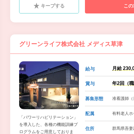
リラックスした、安心・快適な
キープする
この
日常をお過ごし頂けるよう、ス
タッフ一同、努めています。私
たちと一緒に元気に働いて頂け
る方のご応募をお待ちしており
ます。
グリーンライフ株式会社 メディス草津
月給 230,
給与
年2回（職
賞与
募集形態
准看護師（
配属
有料老人ホ
「パワーリハビリテーション」
を導入した、各種の機能訓練プ
住所
群馬県吾妻
ログラムをご用意しておりま