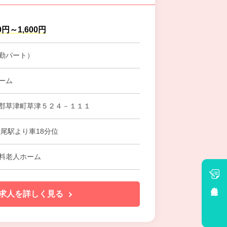
0円～1,600円
勤パート）
ーム
郡草津町草津５２４－１１１
根尾駅より車18分位
料老人ホーム
会員登録
求人を詳しく見る