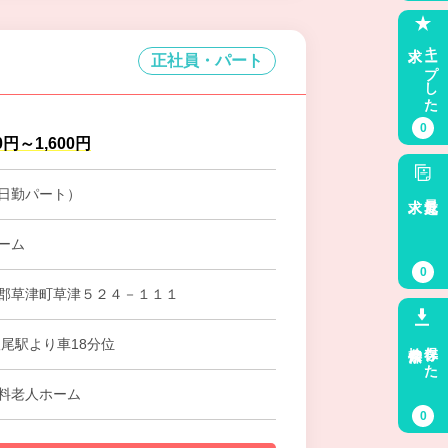
求人
キープした
正社員・パート
0
0円～1,600円
日勤パート）
求人
最近見た
ーム
0
郡草津町草津５２４－１１１
検索条件
保存した
根尾駅より車18分位
料老人ホーム
0