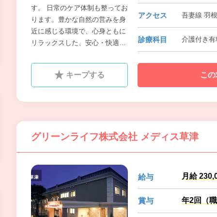
す。 日常のケア体制も整ってお
アクセス
吾妻線 羽
ります。豊かな自然の営みを身
近に感じる環境で、心身ともに
診療科目
介護付き有
リラックスした、安心・快適な
日常をお過ごし頂けるよう、ス
タッフ一同、努めています。私
キープする
この
たちと一緒に元気に働いて頂け
る方のご応募をお待ちしており
ます。
グリーンライフ株式会社 メディス草津
月給 230,
給与
年2回（職
賞与