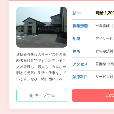
時給 1,2
給与
募集形態
准看護師（
配属
デイサービ
住所
群馬県渋川市
通所介護併設のサービス付き高
齢者向け住宅です。現在いるご
アクセス
吾妻線 金
入居者様も、職員も、みんなが
明るく元気に生活・仕事をして
診療科目
サービス付
います。ぜひ一緒に働いてみま
せんか？お待ちしてます。
キープする
この