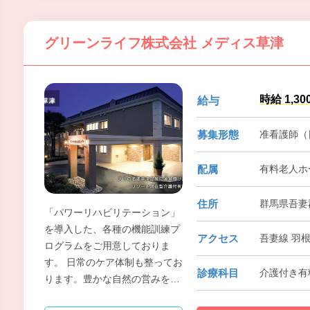
る方のご応募をお待ちしており
ます。
グリーンライフ株式会社 メディス草津
時給 1,30
給与
募集形態
准看護師（
配属
有料老人ホ
住所
群馬県吾妻
「パワーリハビリテーション」
を導入した、各種の機能訓練プ
アクセス
吾妻線 羽
ログラムをご用意しておりま
す。 日常のケア体制も整ってお
診療科目
介護付き有
ります。豊かな自然の営みを身
近に感じる環境で、心身ともに