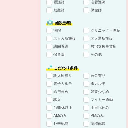
看護師
准看護師
助産師
保健師
施設形態
病院
クリニック・医院
老人入所施設
老人通所施設
訪問看護
居宅支援事業所
保育園
その他
こだわり条件
託児所有り
宿舎有り
電子カルテ
紙カルテ
給与高め
残業少なめ
駅近
マイカー通勤
4週8休以上
土日祝休み
AMのみ
PMのみ
外来配属
病棟配属