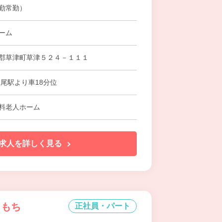
勤常勤）
ーム
郡草津町草津５２４－１１１
根尾駅より車18分位
料老人ホーム
求人を詳しく見る
こもち
正社員・パート