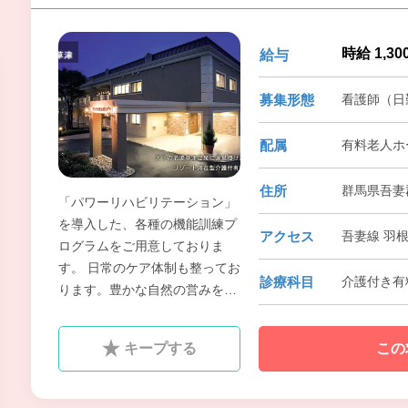
時給 1,30
給与
募集形態
看護師（日
配属
有料老人ホ
住所
群馬県吾妻
「パワーリハビリテーション」
を導入した、各種の機能訓練プ
アクセス
吾妻線 羽
ログラムをご用意しておりま
す。 日常のケア体制も整ってお
診療科目
介護付き有
ります。豊かな自然の営みを身
近に感じる環境で、心身ともに
リラックスした、安心・快適な
キープする
この
日常をお過ごし頂けるよう、ス
タッフ一同、努めています。私
たちと一緒に元気に働いて頂け