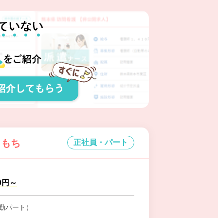
こもち
正社員・パート
00円～
勤パート）