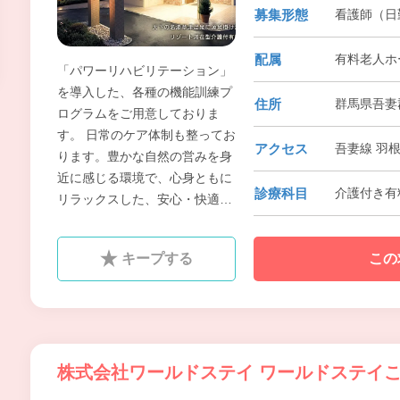
募集形態
看護師（日
配属
有料老人ホ
「パワーリハビリテーション」
を導入した、各種の機能訓練プ
住所
群馬県吾妻
ログラムをご用意しておりま
す。 日常のケア体制も整ってお
アクセス
吾妻線 羽
ります。豊かな自然の営みを身
近に感じる環境で、心身ともに
診療科目
介護付き有
リラックスした、安心・快適な
日常をお過ごし頂けるよう、ス
タッフ一同、努めています。私
キープする
この
たちと一緒に元気に働いて頂け
る方のご応募をお待ちしており
ます。
株式会社ワールドステイ ワールドステイ