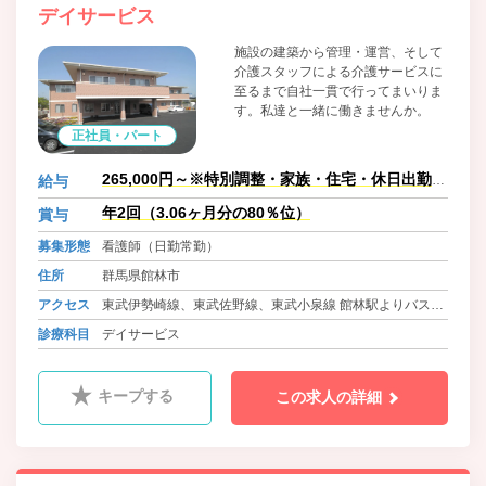
デイサービス
施設の建築から管理・運営、そして
介護スタッフによる介護サービスに
至るまで自社一貫で行ってまいりま
す。私達と一緒に働きませんか。
正社員・パート
265,000円～※特別調整・家族・住宅・休日出勤は
給与
別途規定により支給
年2回（3.06ヶ月分の80％位）
賞与
募集形態
看護師（日勤常勤）
住所
群馬県館林市
アクセス
東武伊勢崎線、東武佐野線、東武小泉線 館林駅よりバス8
分位 徒歩1分
診療科目
デイサービス
東武伊勢崎線 茂林寺駅より車7分位
キープする
この求人の詳細