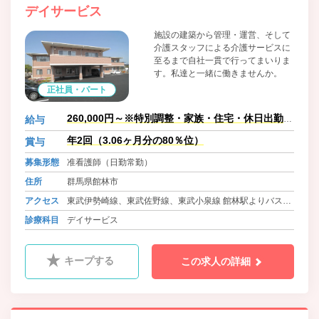
デイサービス
施設の建築から管理・運営、そして
介護スタッフによる介護サービスに
至るまで自社一貫で行ってまいりま
す。私達と一緒に働きませんか。
正社員・パート
260,000円～※特別調整・家族・住宅・休日出勤は
給与
別途規定により支給
年2回（3.06ヶ月分の80％位）
賞与
募集形態
准看護師（日勤常勤）
住所
群馬県館林市
アクセス
東武伊勢崎線、東武佐野線、東武小泉線 館林駅よりバス8
分位 徒歩1分
診療科目
デイサービス
東武伊勢崎線 茂林寺駅より車7分位
キープする
この求人の詳細