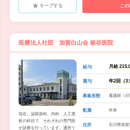
談できる町医者タイプの医院を
キープする
この
目指しています。また、疾患、
病態に応じて、病診連携、診診
連携も積極的に行っています。
医療法人社団 加賀白山会 板谷医院
月給 215,
給与
年2回（3
賞与
募集形態
看護師（日
配属
外来
現在、泌尿器科、内科、人工透
析の科目で、それぞれの専門医
住所
石川県加賀市
が診療を行っています。通所リ