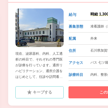
時給 1,30
給与
募集形態
准看護師（
配属
外来
住所
石川県加賀市
現在、泌尿器科、内科、人工透
析の科目で、それぞれの専門医
アクセス
バス 七ツ
が診療を行っています。通所リ
ハビリテーション、通所介護を
診療科目
内科、整形
はじめとして、往診や訪問看護
も行っており、何でも気軽に相
談できる町医者タイプの医院を
キープする
この
目指しています。また、疾患、
病態に応じて、病診連携、診診
連携も積極的に行っています。