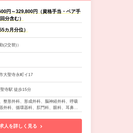
,600円～329,800円（資格手当・ベア手
4回分含む）
.55カ月分位）
(2交替)）
市大聖寺永町イ17
聖寺駅 徒歩15分
、整形外科、形成外科、脳神経外科、呼吸
器外科、循環器科、肛門科、眼科、耳鼻咽
ﾘﾊﾋﾞﾘﾃｰｼｮﾝ科、リウマチ科、ｱﾚﾙｷﾞｰ
内科、介護医療院
求人を詳しく見る