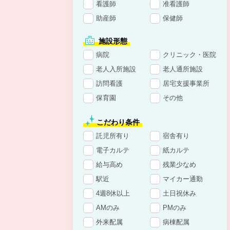
看護師
准看護師
助産師
保健師
施設形態
病院
クリニック・医院
老人入所施設
老人通所施設
訪問看護
居宅支援事業所
保育園
その他
こだわり条件
託児所有り
宿舎有り
電子カルテ
紙カルテ
給与高め
残業少なめ
駅近
マイカー通勤
4週8休以上
土日祝休み
AMのみ
PMのみ
外来配属
病棟配属