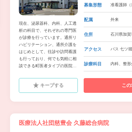
募集形態
准看護師（
配属
外来
現在、泌尿器科、内科、人工透
析の科目で、それぞれの専門医
住所
石川県加賀市
が診療を行っています。通所リ
ハビリテーション、通所介護を
アクセス
バス 七ツ
はじめとして、往診や訪問看護
も行っており、何でも気軽に相
診療科目
内科、整形
談できる町医者タイプの医院を
目指しています。また、疾患、
病態に応じて、病診連携、診診
キープする
この
連携も積極的に行っています。
医療法人社団慈豊会 久藤総合病院