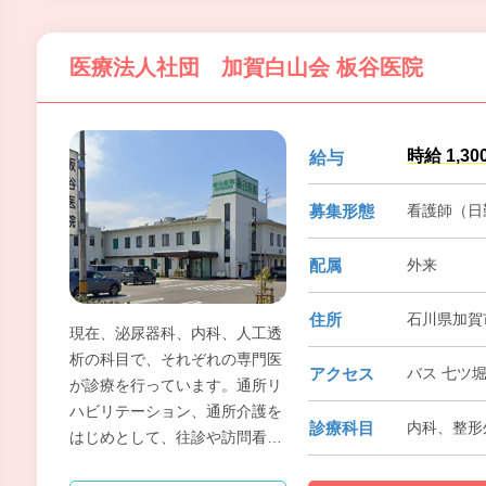
医療法人社団 加賀白山会 板谷医院
時給 1,30
給与
募集形態
看護師（日
配属
外来
住所
石川県加賀市
現在、泌尿器科、内科、人工透
析の科目で、それぞれの専門医
アクセス
バス 七ツ
が診療を行っています。通所リ
ハビリテーション、通所介護を
診療科目
内科、整形
はじめとして、往診や訪問看護
も行っており、何でも気軽に相