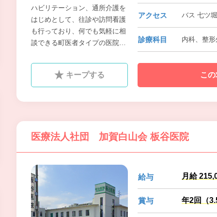
ハビリテーション、通所介護を
アクセス
バス 七ツ
はじめとして、往診や訪問看護
も行っており、何でも気軽に相
診療科目
内科、整形
談できる町医者タイプの医院を
目指しています。また、疾患、
病態に応じて、病診連携、診診
キープする
この
連携も積極的に行っています。
医療法人社団 加賀白山会 板谷医院
月給 215,
給与
年2回（3
賞与