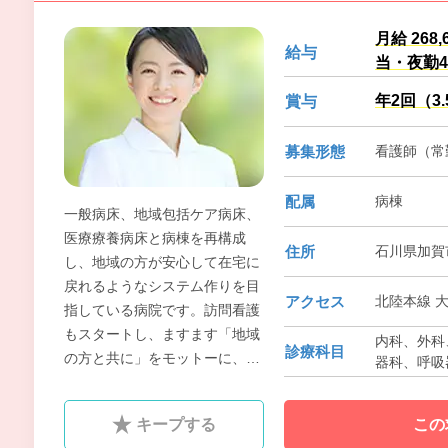
月給 268
給与
当・夜勤
年2回（3
賞与
募集形態
看護師（常勤
配属
病棟
一般病床、地域包括ケア病床、
医療療養病床と病棟を再構成
住所
石川県加賀
し、地域の方が安心して在宅に
戻れるようなシステム作りを目
アクセス
北陸本線 大
指している病院です。訪問看護
もスタートし、ますます「地域
内科、外科
診療科目
の方と共に」をモットーに、当
器科、呼吸
院の理念「和顔愛語」の精神
喉科、皮膚科、
科、糖尿病
で、地域に貢献しています。
キープする
この