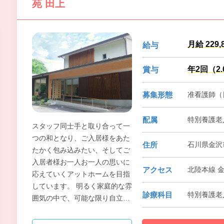
苑 田上
月給 229,
給与
年2回（2
賞与
募集形態
准看護師（
配属
特別養護老
スタッフ同士手と取り合って一
つの和となり、ご入居様をあた
住所
石川県金沢
たかく包み込みたい、そしてご
入居者様お一人お一人の思いに
アクセス
北陸本線 
応えていくアットホームを目指
しています。 明るく家庭的な雰
診療科目
特別養護老
囲気の中で、可能な限り自立し
た日常生活が送れることができ
るよう、 おひとりお一人の心