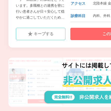
アクセス
北陸本線 金
います。多職種との連携を密に
行い患者さんが日々安心して穏
診療科目
内科、外科
やかに過ごしていただくために
全力でサポートいたします。と
くに看護部で果たす役割は大き
キープする
この
なものとなりますが、満足度を
上げるために日々の研修を活か
し、科学的根拠に基づいたケア
の向上に努めてまいります。ま
た患者・家族さんの不安の解消
に努め、喜んでいただける看
護・介護を目指してまいりま
す。