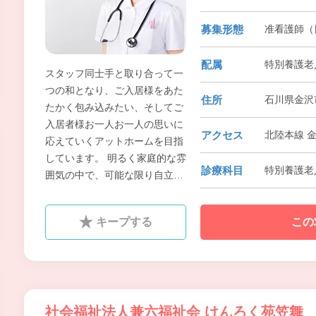
募集形態
准看護師（
配属
特別養護老
スタッフ同士手と取り合って一
つの和となり、ご入居様をあた
住所
石川県金沢
たかく包み込みたい、そしてご
入居者様お一人お一人の思いに
アクセス
北陸本線 
応えていくアットホームを目指
しています。 明るく家庭的な雰
診療科目
特別養護老
囲気の中で、可能な限り自立し
た日常生活が送れることができ
るよう、 おひとりお一人の心
キープする
この
身・身体の状態に合わせた食事
や入浴などのサービスを提供い
たします。
社会福祉法人兼六福祉会 けんろく苑笠舞