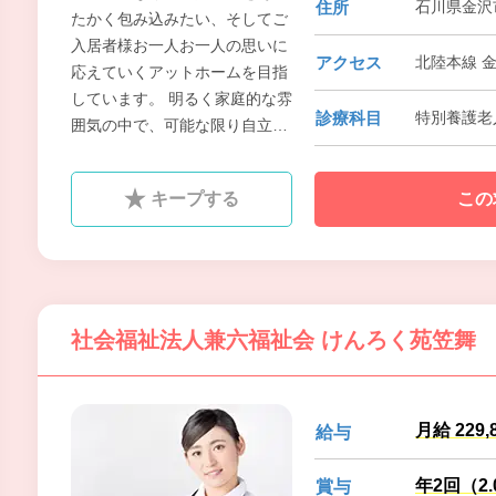
住所
石川県金沢
たかく包み込みたい、そしてご
入居者様お一人お一人の思いに
アクセス
北陸本線 
応えていくアットホームを目指
しています。 明るく家庭的な雰
診療科目
特別養護老
囲気の中で、可能な限り自立し
た日常生活が送れることができ
るよう、 おひとりお一人の心
キープする
この
身・身体の状態に合わせた食事
や入浴などのサービスを提供い
たします。
社会福祉法人兼六福祉会 けんろく苑笠舞
月給 229,
給与
年2回（2
賞与