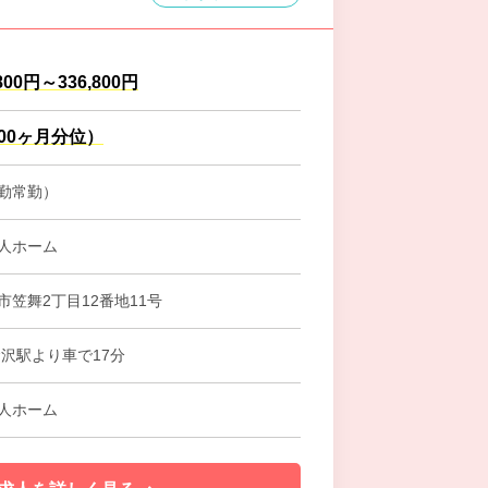
800円～336,800円
.00ヶ月分位）
勤常勤）
人ホーム
市笠舞2丁目12番地11号
金沢駅より車で17分
人ホーム