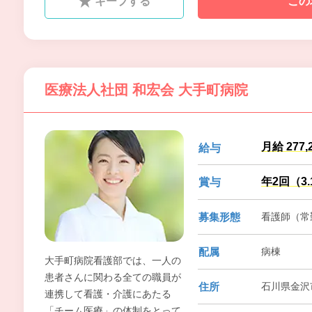
キープする
この
身・身体の状態に合わせた食事
や入浴などのサービスを提供い
たします。
医療法人社団 和宏会 大手町病院
月給 277,
給与
年2回（3
賞与
募集形態
看護師（常勤
配属
病棟
大手町病院看護部では、一人の
患者さんに関わる全ての職員が
住所
石川県金沢
連携して看護・介護にあたる
「チーム医療」の体制をとって