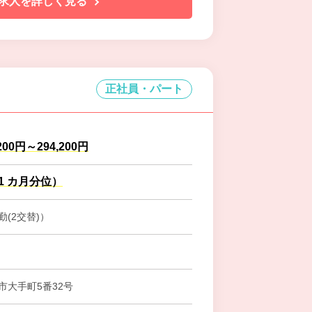
求人を詳しく見る
正社員・パート
200円～294,200円
.1 カ月分位）
(2交替)）
市大手町5番32号