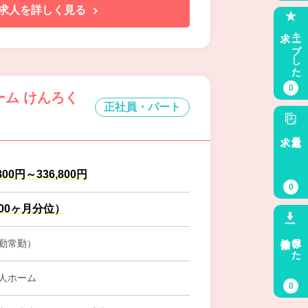
求人を詳しく見る
求人
キープした
0
ーム けんろく
正社員・パート
求人
最近見た
800円～336,800円
0
.00ヶ月分位）
検索条件
保存した
勤常勤）
人ホーム
0