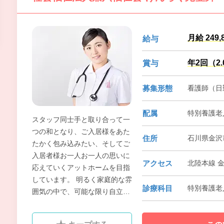
月給 249,
給与
年2回（2
賞与
募集形態
看護師（日
配属
特別養護老
スタッフ同士手と取り合って一
つの和となり、ご入居様をあた
住所
石川県金沢
たかく包み込みたい、そしてご
入居者様お一人お一人の思いに
アクセス
北陸本線 
応えていくアットホームを目指
しています。 明るく家庭的な雰
診療科目
特別養護老
囲気の中で、可能な限り自立し
た日常生活が送れることができ
るよう、 おひとりお一人の心