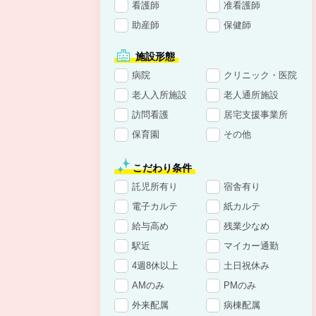
看護師
准看護師
助産師
保健師
施設形態
病院
クリニック・医院
老人入所施設
老人通所施設
訪問看護
居宅支援事業所
保育園
その他
こだわり条件
託児所有り
宿舎有り
電子カルテ
紙カルテ
給与高め
残業少なめ
駅近
マイカー通勤
4週8休以上
土日祝休み
AMのみ
PMのみ
外来配属
病棟配属