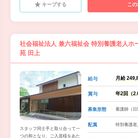
キープする
この
身・身体の状態に合わせた食事
や入浴などのサービスを提供い
たします。
社会福祉法人 兼六福祉会 特別養護老人ホ
苑 田上
月給 249,
給与
年2回（2
賞与
募集形態
看護師（日
配属
特別養護老
スタッフ同士手と取り合って一
つの和となり、ご入居様をあた