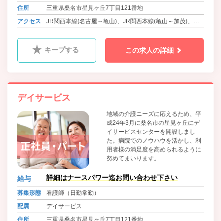
住所
三重県桑名市星見ヶ丘7丁目121番地
アクセス
JR関西本線(名古屋～亀山)、JR関西本線(亀山～加茂)、近
鉄名古屋線 桑名駅よりバスで15分 徒歩1分
三岐鉄道北勢線 星川駅 徒歩15分
キープする
この求人の詳細
デイサービス
地域の介護ニーズに応えるため、平
成24年3月に桑名市の星見ヶ丘にデ
イサービスセンターを開設しまし
た。病院でのノウハウを活かし、利
用者様の満足度を高められるように
努めてまいります。
詳細はナースパワー迄お問い合わせ下さい
給与
募集形態
看護師（日勤常勤）
配属
デイサービス
住所
三重県桑名市星見ヶ丘7丁目121番地