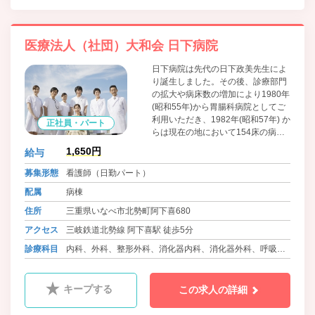
医療法人（社団）大和会 日下病院
日下病院は先代の日下政美先生によ
り誕生しました。その後、診療部門
の拡大や病床数の増加により1980年
(昭和55年)から胃腸科病院としてご
利用いただき、1982年(昭和57年) か
正社員・パート
らは現在の地において154床の病院
として出発しました。それ以来、快
1,650円
給与
適な環境の中で心身共に癒していた
だけるように、質の高い信頼される
募集形態
看護師（日勤パート）
医療の提供に努力しております。
配属
病棟
住所
三重県いなべ市北勢町阿下喜680
アクセス
三岐鉄道北勢線 阿下喜駅 徒歩5分
診療科目
内科、外科、整形外科、消化器内科、消化器外科、呼吸器
内科、泌尿器科、循環器内科、大腸肛門外科、眼科、耳鼻
咽喉科、皮膚科、ﾘﾊﾋﾞﾘﾃｰｼｮﾝ科、リウマチ科、放射線科、
キープする
この求人の詳細
糖尿病代謝内科