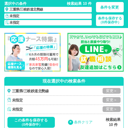
選択中の条件
検索結果 10 件
条件を変更
三重県/三岐鉄道北勢線
未指定
条件を保存する
三重県/三岐鉄道北勢線/正社員・パート・応援ナース・派遣
の
（0件保存中）
未指定
看護師求人・派遣・転職・募集一覧
現在選択中の検索条件
変更＞
三重県/三岐鉄道北勢線
変更＞
未指定
変更＞
未指定
検索結果
この条件を保存する
×
条件クリア
（0件保存中）
10 件