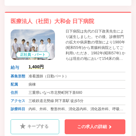
医療法人（社団）大和会 日下病院
日下病院は先代の日下政美先生によ
り誕生しました。その後、診療部門
の拡大や病床数の増加により1980年
(昭和55年)から胃腸科病院としてご
利用いただき、1982年(昭和57年) か
正社員・パート
らは現在の地において154床の病院
として出発しました。それ以来、快
1,400円
給与
適な環境の中で心身共に癒していた
だけるように、質の高い信頼される
募集形態
准看護師（日勤パート）
医療の提供に努力しております。
配属
病棟
住所
三重県いなべ市北勢町阿下喜680
アクセス
三岐鉄道北勢線 阿下喜駅 徒歩5分
診療科目
内科、外科、整形外科、消化器内科、消化器外科、呼吸器
内科、泌尿器科、循環器内科、大腸肛門外科、眼科、耳鼻
咽喉科、皮膚科、ﾘﾊﾋﾞﾘﾃｰｼｮﾝ科、リウマチ科、放射線科、
キープする
この求人の詳細
糖尿病代謝内科