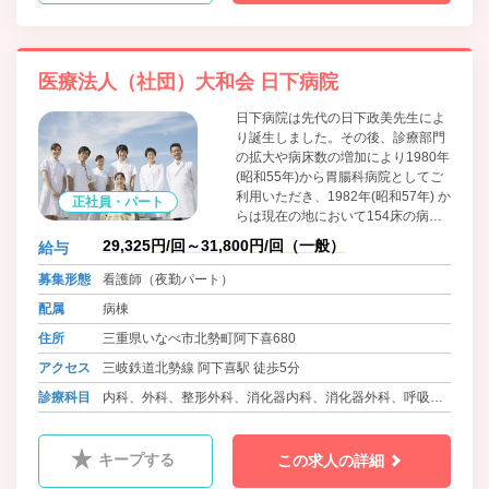
医療法人（社団）大和会 日下病院
日下病院は先代の日下政美先生によ
り誕生しました。その後、診療部門
の拡大や病床数の増加により1980年
(昭和55年)から胃腸科病院としてご
利用いただき、1982年(昭和57年) か
正社員・パート
らは現在の地において154床の病院
として出発しました。それ以来、快
29,325円/回～31,800円/回（一般）
給与
適な環境の中で心身共に癒していた
だけるように、質の高い信頼される
募集形態
看護師（夜勤パート）
医療の提供に努力しております。
配属
病棟
住所
三重県いなべ市北勢町阿下喜680
アクセス
三岐鉄道北勢線 阿下喜駅 徒歩5分
診療科目
内科、外科、整形外科、消化器内科、消化器外科、呼吸器
内科、泌尿器科、循環器内科、大腸肛門外科、眼科、耳鼻
咽喉科、皮膚科、ﾘﾊﾋﾞﾘﾃｰｼｮﾝ科、リウマチ科、放射線科、
キープする
この求人の詳細
糖尿病代謝内科