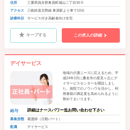
住所
三重県員弁郡東員町城山二丁目30-5
アクセス
三岐鉄道北勢線 東員駅より車で10分
診療科目
サービス付き高齢者向け住宅
キープする
この求人の詳細
デイサービス
地域の介護ニーズに応えるため、平
成24年3月に桑名市の星見ヶ丘にデ
イサービスセンターを開設しまし
た。病院でのノウハウを活かし、利
用者様の満足度を高められるように
努めてまいります。
詳細はナースパワー迄お問い合わせ下さい
給与
募集形態
看護師（日勤パート）
配属
デイサービス