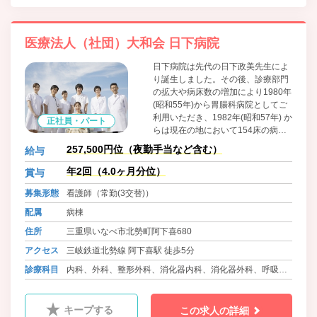
医療法人（社団）大和会 日下病院
日下病院は先代の日下政美先生によ
り誕生しました。その後、診療部門
の拡大や病床数の増加により1980年
(昭和55年)から胃腸科病院としてご
利用いただき、1982年(昭和57年) か
正社員・パート
らは現在の地において154床の病院
として出発しました。それ以来、快
257,500円位（夜勤手当など含む）
給与
適な環境の中で心身共に癒していた
だけるように、質の高い信頼される
年2回（4.0ヶ月分位）
賞与
医療の提供に努力しております。
募集形態
看護師（常勤(3交替)）
配属
病棟
住所
三重県いなべ市北勢町阿下喜680
アクセス
三岐鉄道北勢線 阿下喜駅 徒歩5分
診療科目
内科、外科、整形外科、消化器内科、消化器外科、呼吸器
内科、泌尿器科、循環器内科、大腸肛門外科、眼科、耳鼻
咽喉科、皮膚科、ﾘﾊﾋﾞﾘﾃｰｼｮﾝ科、リウマチ科、放射線科、
キープする
この求人の詳細