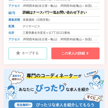
アクセス
JR関西本線(名古屋～亀山)、JR関西本線(亀山～加茂)、近
鉄名古屋線 桑名駅よりバスで15分 徒歩1分
詳細はナースパワー迄お問い合わせ下さい
給与
三岐鉄道北勢線 星川駅 徒歩15分
募集形態
准看護師（日勤常勤）
配属
デイサービス
住所
三重県桑名市星見ヶ丘7丁目121番地
アクセス
JR関西本線(名古屋～亀山)、JR関西本線(亀山～加茂)、近
鉄名古屋線 桑名駅よりバスで15分 徒歩1分
三岐鉄道北勢線 星川駅 徒歩15分
キープする
この求人の詳細