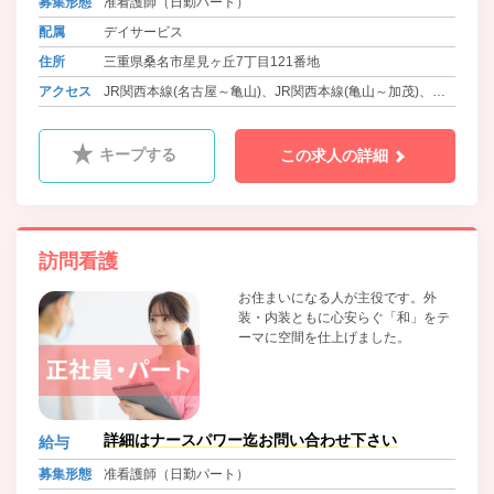
募集形態
准看護師（日勤パート）
配属
デイサービス
住所
三重県桑名市星見ヶ丘7丁目121番地
アクセス
JR関西本線(名古屋～亀山)、JR関西本線(亀山～加茂)、近
鉄名古屋線 桑名駅よりバスで15分 徒歩1分
三岐鉄道北勢線 星川駅 徒歩15分
キープする
この求人の詳細
訪問看護
お住まいになる人が主役です。外
装・内装ともに心安らぐ「和」をテ
ーマに空間を仕上げました。
詳細はナースパワー迄お問い合わせ下さい
給与
募集形態
准看護師（日勤パート）