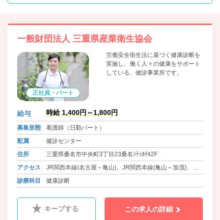
一般財団法人 三重県産業衛生協会
労働安全衛生法に基づく健康診断を
実施し、働く人々の健康をサポート
している、健診事業所です。
正社員・パート
時給 1,400円～1,800円
給与
募集形態
看護師（日勤パート）
配属
健診センター
住所
三重県桑名市中央町3丁目23桑名ｼﾃｨﾎﾃﾙ2F
アクセス
JR関西本線(名古屋～亀山)、JR関西本線(亀山～加茂)、近
鉄名古屋線、養老鉄道養老線 桑名駅 徒歩5分
診療科目
健康診断
三岐鉄道北勢線 西桑名駅 徒歩5分
キープする
この求人の詳細