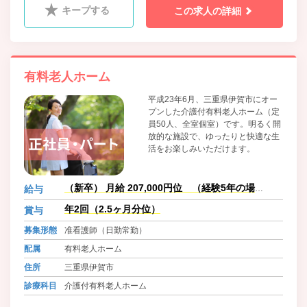
キープする
この求人の詳細
有料老人ホーム
平成23年6月、三重県伊賀市にオー
プンした介護付有料老人ホーム（定
員50人、全室個室）です。明るく開
放的な施設で、ゆったりと快適な生
活をお楽しみいただけます。
（新卒） 月給 207,000円位 （経験5年の場
給与
合）:237,000円位
年2回（2.5ヶ月分位）
賞与
募集形態
准看護師（日勤常勤）
配属
有料老人ホーム
住所
三重県伊賀市
診療科目
介護付有料老人ホーム