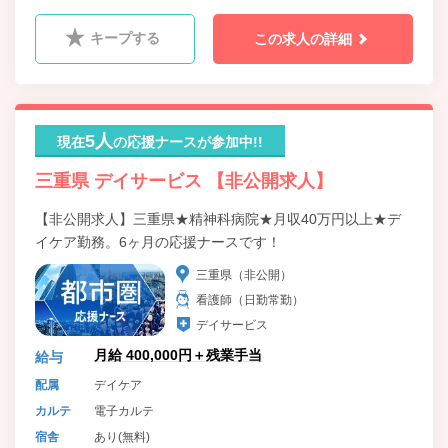
キープする
この求人の詳細
5人
現在
の応援ナースが参加中!!
三重県 デイサービス 【非公開求人】
【非公開求人】三重県★精神科病院★月収40万円以上★デ
イケア勤務。6ヶ月の応援ナースです！
三重県（非公開）
看護師（日勤常勤）
デイサービス
月給 400,000円＋残業手当
給与
配属
デイケア
カルテ
電子カルテ
宿舎
あり(無料)