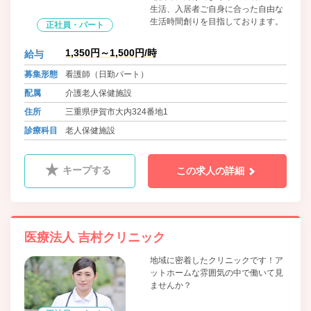
生活、入居者ご自身に合った自由な
生活時間創りを目指しております。
正社員・パート
1,350円～1,500円/時
給与
募集形態
看護師（日勤パート）
配属
介護老人保健施設
住所
三重県伊賀市大内324番地1
診療科目
老人保健施設
キープする
この求人の詳細
医療法人 吉村クリニック
地域に密着したクリニックです！ア
ットホームな雰囲気の中で働いて見
ませんか？