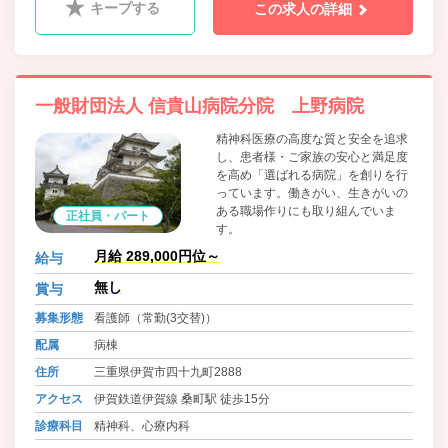
キープする
この求人の詳細
一般財団法人 信貴山病院分院 上野病院
精神科医療の高度な質と安全を追求
し、患者様・ご家族の安心と満足度
を高め「選ばれる病院」を創りを行
っています。働きがい、生きがいの
ある職場作りにも取り組んでいま
正社員・パート
す。
月給 289,000円位～
給与
無し
賞与
募集形態
看護師（常勤(3交替)）
配属
病棟
住所
三重県伊賀市四十九町2888
アクセス
伊賀鉄道伊賀線 桑町駅 徒歩15分
診療科目
精神科、心療内科