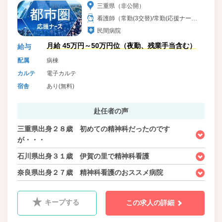
三重県（非公開）
看護師（常勤(3交替)/常勤(応援ナー
ス)）
民間病院
月給 45万円～50万円位（夜勤、残業手当含む）
給与
配属
病棟
カルテ
電子カルテ
宿舎
あり(無料)
赴任者の声
三重県出身２８歳 初めての精神科だったのです
が・・・
石川県出身３１歳 伊賀の里で精神科看護
奈良県出身２７歳 精神科看護のおススメ病院
キープする
この求人の詳細