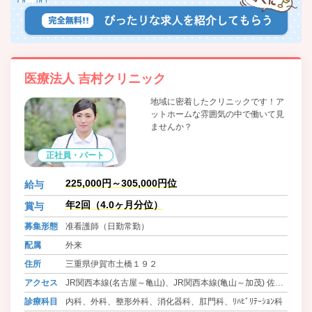
医療法人 吉村クリニック
地域に密着したクリニックです！ア
ットホームな雰囲気の中で働いて見
ませんか？
正社員・パート
225,000円～305,000円位
給与
年2回（4.0ヶ月分位）
賞与
募集形態
准看護師（日勤常勤）
配属
外来
住所
三重県伊賀市土橋１９２
アクセス
JR関西本線(名古屋～亀山)、JR関西本線(亀山～加茂) 佐那
具駅 徒歩20分
診療科目
内科、外科、整形外科、消化器科、肛門科、ﾘﾊﾋﾞﾘﾃｰｼｮﾝ科