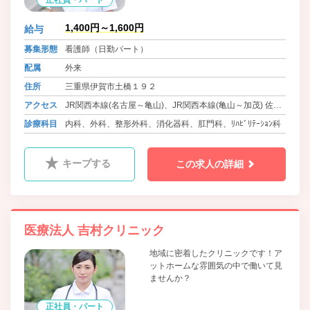
1,400円～1,600円
給与
募集形態
看護師（日勤パート）
配属
外来
住所
三重県伊賀市土橋１９２
アクセス
JR関西本線(名古屋～亀山)、JR関西本線(亀山～加茂) 佐那
具駅 徒歩20分
診療科目
内科、外科、整形外科、消化器科、肛門科、ﾘﾊﾋﾞﾘﾃｰｼｮﾝ科
キープする
この求人の詳細
医療法人 吉村クリニック
地域に密着したクリニックです！ア
ットホームな雰囲気の中で働いて見
ませんか？
正社員・パート