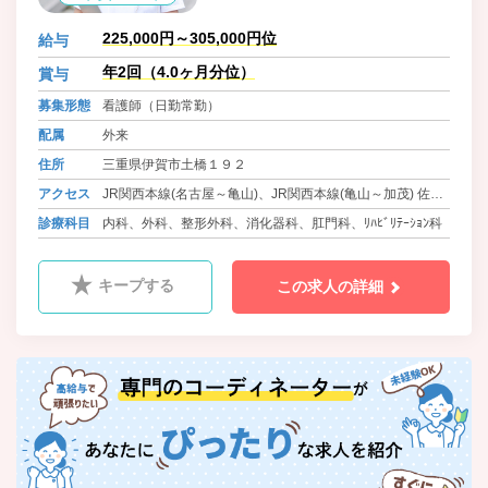
225,000円～305,000円位
給与
年2回（4.0ヶ月分位）
賞与
募集形態
看護師（日勤常勤）
配属
外来
住所
三重県伊賀市土橋１９２
アクセス
JR関西本線(名古屋～亀山)、JR関西本線(亀山～加茂) 佐那
具駅 徒歩20分
診療科目
内科、外科、整形外科、消化器科、肛門科、ﾘﾊﾋﾞﾘﾃｰｼｮﾝ科
キープする
この求人の詳細