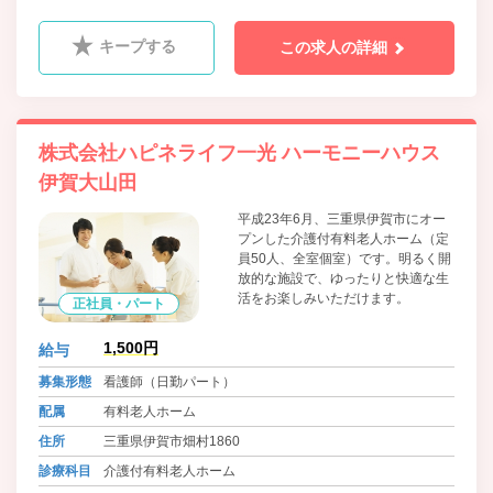
キープする
この求人の詳細
株式会社ハピネライフ一光 ハーモニーハウス
伊賀大山田
平成23年6月、三重県伊賀市にオー
プンした介護付有料老人ホーム（定
員50人、全室個室）です。明るく開
放的な施設で、ゆったりと快適な生
活をお楽しみいただけます。
正社員・パート
1,500円
給与
募集形態
看護師（日勤パート）
配属
有料老人ホーム
住所
三重県伊賀市畑村1860
診療科目
介護付有料老人ホーム