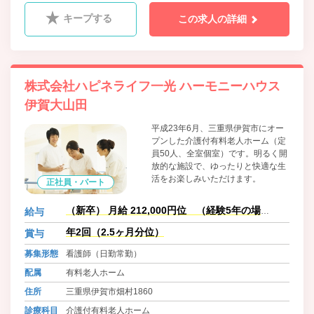
キープする
この求人の詳細
株式会社ハピネライフ一光 ハーモニーハウス
伊賀大山田
平成23年6月、三重県伊賀市にオー
プンした介護付有料老人ホーム（定
員50人、全室個室）です。明るく開
放的な施設で、ゆったりと快適な生
活をお楽しみいただけます。
正社員・パート
（新卒） 月給 212,000円位 （経験5年の場
給与
合）:242,000円位
年2回（2.5ヶ月分位）
賞与
募集形態
看護師（日勤常勤）
配属
有料老人ホーム
住所
三重県伊賀市畑村1860
診療科目
介護付有料老人ホーム