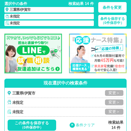
選択中の条件
検索結果 14 件
条件を変更
三重県/伊賀市
未指定
条件を保存する
三重県/伊賀市/正社員・パート・応援ナース・派遣
の 看護師求
（0件保存中）
未指定
人・派遣・転職・募集一覧
現在選択中の検索条件
変更＞
三重県/伊賀市
変更＞
未指定
変更＞
未指定
検索結果
この条件を保存する
×
条件クリア
（0件保存中）
14 件