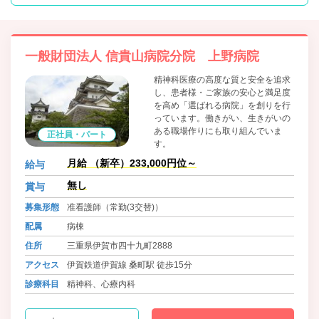
一般財団法人 信貴山病院分院 上野病院
精神科医療の高度な質と安全を追求
し、患者様・ご家族の安心と満足度
を高め「選ばれる病院」を創りを行
っています。働きがい、生きがいの
ある職場作りにも取り組んでいま
正社員・パート
す。
月給 （新卒）233,000円位～
給与
無し
賞与
募集形態
准看護師（常勤(3交替)）
配属
病棟
住所
三重県伊賀市四十九町2888
アクセス
伊賀鉄道伊賀線 桑町駅 徒歩15分
診療科目
精神科、心療内科