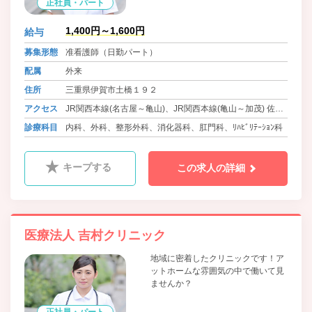
正社員・パート
1,400円～1,600円
給与
募集形態
准看護師（日勤パート）
配属
外来
住所
三重県伊賀市土橋１９２
アクセス
JR関西本線(名古屋～亀山)、JR関西本線(亀山～加茂) 佐那
具駅 徒歩20分
診療科目
内科、外科、整形外科、消化器科、肛門科、ﾘﾊﾋﾞﾘﾃｰｼｮﾝ科
キープする
この求人の詳細
医療法人 吉村クリニック
地域に密着したクリニックです！ア
ットホームな雰囲気の中で働いて見
ませんか？
正社員・パート