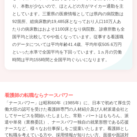
り、本数が少ないので、ほとんどの方がマイカー通勤を主
としています。三重県の医療情報としては県内の病院数は
92箇所、総病床数約19,485床となっており人口10万人あ
たりの病床数はおよそ1100床となり病院数、診療所数も全
国平均と比較してやや低くなっています。従事する看護職
のデータについては平均年齢41.4歳、平均年収505.6万円
といった水準で全国平均を下回っています。1ヵ月の労働
時間は平均155時間と全国平均ぐらいになります。
看護師の転職ならナースパワー
「ナースパワー」は昭和60年（1985年）に、日本で初めて厚生労
働大臣の認可を受けた看護師専門の人材紹介及び人材派遣会社と
してサービスを開始いたしました。常勤・パートはもちろん、派
遣や単発（業務委託）、ナースパワー独自の就業形態である応援
ナースなど、様々なお仕事探しをご提案いたします。看護師とし
て転職を考えている方や、採用情報が知りたい方、面接や面談対