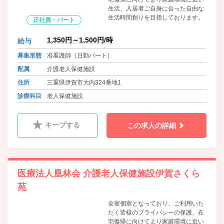
生活、入居者ご自身に合った自由な
生活時間創りを目指しております。
正社員・パート
1,350円～1,500円/時
給与
募集形態
准看護師（日勤パート）
配属
介護老人保健施設
住所
三重県伊賀市大内324番地1
診療科目
老人保健施設
キープする
この求人の詳細
医療法人凰林会 介護老人保健施設伊賀さくら
苑
全室個室となっており、ご利用いた
だく皆様のプライバシーの保護、在
宅復帰に向けてより家庭環境に近い