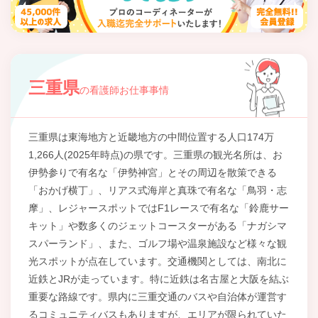
三重県
の看護師お仕事事情
三重県は東海地方と近畿地方の中間位置する人口174万
1,266人(2025年時点)の県です。三重県の観光名所は、お
伊勢参りで有名な「伊勢神宮」とその周辺を散策できる
「おかげ横丁」、リアス式海岸と真珠で有名な「鳥羽・志
摩」、レジャースポットではF1レースで有名な「鈴鹿サー
キット」や数多くのジェットコースターがある「ナガシマ
スパーランド」、また、ゴルフ場や温泉施設など様々な観
光スポットが点在しています。交通機関としては、南北に
近鉄とJRが走っています。特に近鉄は名古屋と大阪を結ぶ
重要な路線です。県内に三重交通のバスや自治体が運営す
るコミュニティバスもありますが、エリアが限られていた