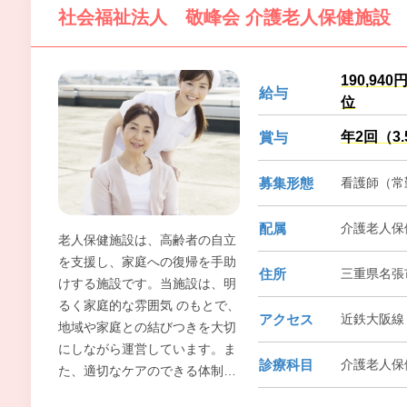
社会福祉法人 敬峰会 介護老人保健施設
190,94
給与
位
年2回（3
賞与
募集形態
看護師（常勤
配属
介護老人保
老人保健施設は、高齢者の自立
を支援し、家庭への復帰を手助
住所
三重県名張
けする施設です。当施設は、明
るく家庭的な雰囲気 のもとで、
アクセス
近鉄大阪線 
地域や家庭との結びつきを大切
にしながら運営しています。ま
診療科目
介護老人保
た、適切なケアのできる体制を
整えると共に、ご家族の方々の