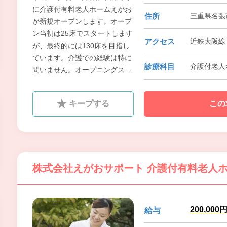
に介護付有料老人ホームえがお
住所
三重県名張市
が新規オープンします。オープ
ン当初は25床でスタートします
アクセス
近鉄大阪線 
が、最終的には130床を目指し
ています。介護での経験は特に
診療科目
介護付老人
問いません。オープニングスタ
ッフとしてキレイな職場で勤務
しませんか？
キープする
この
株式会社えがおサポート 介護付有料老人
200,000
給与