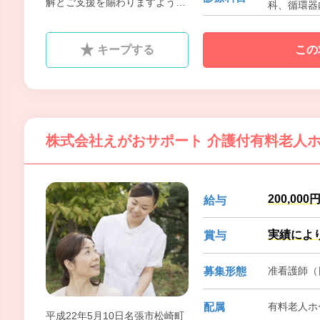
解とご支援を賜わりますよう
科、循環器内
に、切にお願い申し上げます。
マチ科、乳
キープする
この
株式会社えがおサポート 介護付有料老人
200,000
給与
実績によ
賞与
募集形態
准看護師（
配属
有料老人ホ
平成22年5月10日名張市松崎町