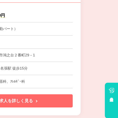
0円
勤パート）
市鴻之台２番町29－1
名張駅 徒歩15分
科、ｱﾚﾙｷﾞｰ科
会員登録
求人を詳しく見る