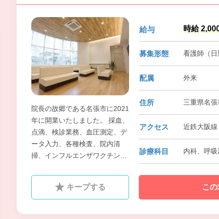
時給 2,00
給与
募集形態
看護師（日
配属
外来
住所
三重県名張
院長の故郷である名張市に2021
年に開業いたしました。 採血、
アクセス
近鉄大阪線 
点滴、検診業務、血圧測定、デ
ータ入力、各種検査、院内清
診療科目
内科、呼吸器
掃、インフルエンザワクチンな
どの接種業務を担っていただき
ます。外来看護が初めての方も
キープする
この
歓迎しております。