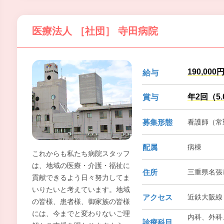
医療法人 ［社団］ 寺田病院
190,000
給与
年2回（5
賞与
募集形態
看護師（常勤
配属
病棟
これからも私たち病院スタッフ
は、地域の医療・介護・福祉に
住所
三重県名張市
貢献できるよう日々努力してま
いりたいと考えています。地域
アクセス
近鉄大阪線
の皆様、患者様、御家族の皆様
には、今までと変わりないご理
内科、外科
診療科目