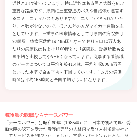
近鉄とJRが走っています。特に近鉄は名古屋と大阪を結ぶ
重要な路線です。県内に三重交通のバスや自治体が運営す
るコミュニティバスもありますが、エリアが限られていた
り、本数が少ないので、ほとんどの方がマイカー通勤を主
としています。三重県の医療情報としては県内の病院数は
92箇所、総病床数約19,485床となっており人口10万人あ
たりの病床数はおよそ1100床となり病院数、診療所数も全
国平均と比較してやや低くなっています。従事する看護職
のデータについては平均年齢41.4歳、平均年収505.6万円
といった水準で全国平均を下回っています。1ヵ月の労働
時間は平均155時間と全国平均ぐらいになります。
看護師の転職ならナースパワー
「ナースパワー」は昭和60年（1985年）に、日本で初めて厚生労
働大臣の認可を受けた看護師専門の人材紹介及び人材派遣会社と
してサービスを開始いたしました。常勤・パートはもちろん、派