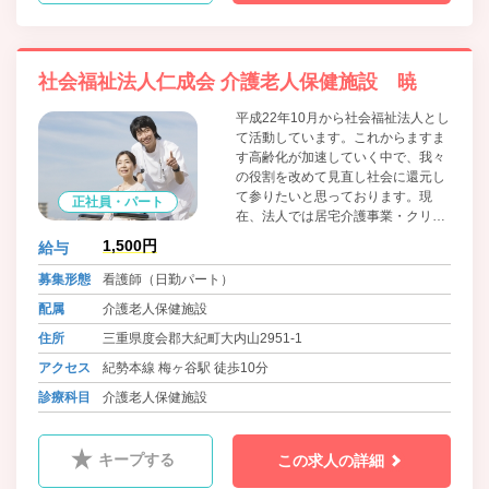
社会福祉法人仁成会 介護老人保健施設 暁
平成22年10月から社会福祉法人とし
て活動しています。これからますま
す高齢化が加速していく中で、我々
の役割を改めて見直し社会に還元し
て参りたいと思っております。現
正社員・パート
在、法人では居宅介護事業・クリニ
ック等事業も多角的に展開してお
1,500円
給与
り、より良い社会を目指して邁進し
てまいります。
募集形態
看護師（日勤パート）
配属
介護老人保健施設
住所
三重県度会郡大紀町大内山2951-1
アクセス
紀勢本線 梅ヶ谷駅 徒歩10分
診療科目
介護老人保健施設
キープする
この求人の詳細