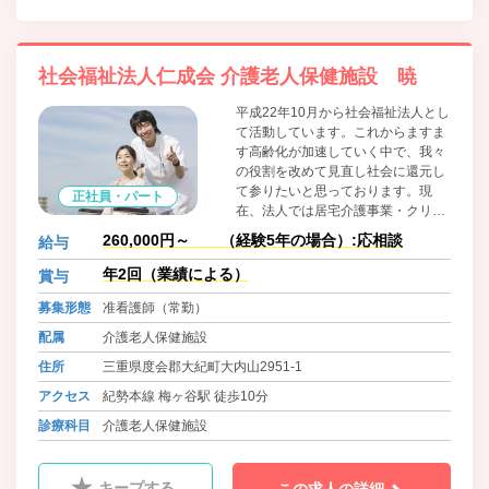
社会福祉法人仁成会 介護老人保健施設 暁
平成22年10月から社会福祉法人とし
て活動しています。これからますま
す高齢化が加速していく中で、我々
の役割を改めて見直し社会に還元し
て参りたいと思っております。現
正社員・パート
在、法人では居宅介護事業・クリニ
ック等事業も多角的に展開してお
260,000円～ （経験5年の場合）:応相談
給与
り、より良い社会を目指して邁進し
てまいります。
年2回（業績による）
賞与
募集形態
准看護師（常勤）
配属
介護老人保健施設
住所
三重県度会郡大紀町大内山2951-1
アクセス
紀勢本線 梅ヶ谷駅 徒歩10分
診療科目
介護老人保健施設
キープする