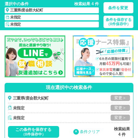
選択中の条件
検索結果 4 件
条件を変更
三重県/度会郡大紀町
未指定
条件を保存する
三重県/度会郡大紀町/正社員・パート・応援ナース・派遣
の
（0件保存中）
未指定
看護師求人・派遣・転職・募集一覧
現在選択中の検索条件
変更＞
三重県/度会郡大紀町
変更＞
未指定
変更＞
未指定
検索結果
この条件を保存する
×
条件クリア
（0件保存中）
4 件