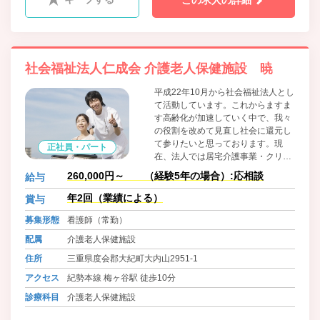
この求人の詳細
社会福祉法人仁成会 介護老人保健施設 暁
平成22年10月から社会福祉法人とし
て活動しています。これからますま
す高齢化が加速していく中で、我々
の役割を改めて見直し社会に還元し
て参りたいと思っております。現
正社員・パート
在、法人では居宅介護事業・クリニ
ック等事業も多角的に展開してお
260,000円～ （経験5年の場合）:応相談
給与
り、より良い社会を目指して邁進し
てまいります。
年2回（業績による）
賞与
募集形態
看護師（常勤）
配属
介護老人保健施設
住所
三重県度会郡大紀町大内山2951-1
アクセス
紀勢本線 梅ヶ谷駅 徒歩10分
診療科目
介護老人保健施設