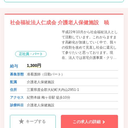
社会福祉法人仁成会 介護老人保健施設 暁
平成22年10月から社会福祉法人とし
て活動しています。これからますま
す高齢化が加速していく中で、我々
の役割を改めて見直し社会に還元し
て参りたいと思っております。現
正社員・パート
在、法人では居宅介護事業・クリニ
ック等事業も多角的に展開してお
1,300円
給与
り、より良い社会を目指して邁進し
てまいります。
募集形態
准看護師（日勤パート）
配属
介護老人保健施設
住所
三重県度会郡大紀町大内山2951-1
アクセス
紀勢本線 梅ヶ谷駅 徒歩10分
診療科目
介護老人保健施設
キープする
この求人の詳細