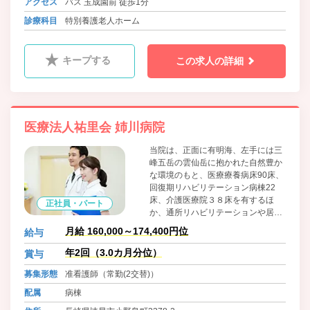
アクセス
バス 玉成園前 徒歩1分
診療科目
特別養護老人ホーム
キープする
この求人の詳細
医療法人祐里会 姉川病院
当院は、正面に有明海、左手には三
峰五岳の雲仙岳に抱かれた自然豊か
な環境のもと、医療療養病床90床、
回復期リハビリテーション病棟22
床、介護医療院３８床を有するほ
正社員・パート
か、通所リハビリテーションや居宅
介護支援事業所を併設しており、退
月給 160,000～174,400円位
給与
院後も安心して在宅生活が過ごせる
よう幅広く地域に根差した医療・福
年2回（3.0カ月分位）
賞与
祉の提供に努めております。
募集形態
准看護師（常勤(2交替)）
配属
病棟