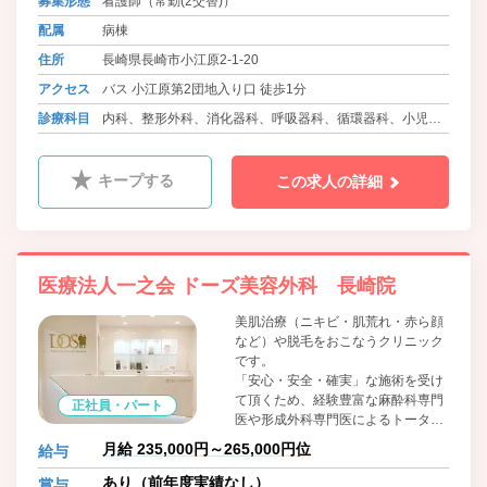
募集形態
看護師（常勤(2交替)）
看護部では、職員一人一人の人間的
成長に力を注ぎ、誰に対しても心の
配属
病棟
こもった看護の提供で、患者さんに
住所
長崎県長崎市小江原2-1-20
も満足していただき、職員も明るく
輝いて働くことができる環境作りを
アクセス
バス 小江原第2団地入り口 徒歩1分
目指しています。
診療科目
内科、整形外科、消化器科、呼吸器科、循環器科、小児
科、ﾘﾊﾋﾞﾘﾃｰｼｮﾝ科、放射線科
キープする
この求人の詳細
医療法人一之会 ドーズ美容外科 長崎院
美肌治療（ニキビ・肌荒れ・赤ら顔
など）や脱毛をおこなうクリニック
です。
「安心・安全・確実」な施術を受け
て頂くため、経験豊富な麻酔科専門
正社員・パート
医や形成外科専門医によるトータル
サポート体勢で施術を行っておりま
月給 235,000円～265,000円位
給与
す。
あり（前年度実績なし）
賞与