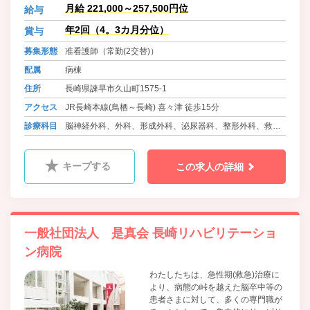
月給 221,000～257,500円位
給与
年2回（4。3カ月分位）
賞与
募集形態
准看護師（常勤(2交替)）
配属
病棟
住所
長崎県諫早市久山町1575-1
アクセス
JR長崎本線(鳥栖～長崎) 喜々津 徒歩15分
診療科目
脳神経外科、外科、形成外科、泌尿器科、整形外科、救急
科、麻酔科、消化器外科、ﾘﾊﾋﾞﾘﾃｰｼｮﾝ科、消化器内科、循
環器内科、腎臓内科、呼吸器内科、放射線科、内科、老年
キープする
この求人の詳細
内科
一般社団法人 是真会 長崎リハビリテーショ
ン病院
わたしたちは、急性期(救急)治療に
より、病態の峠を越えた脳卒中等の
患者さまに対して、多くの専門職が