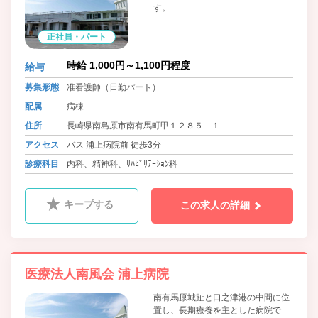
す。
正社員・パート
時給 1,000円～1,100円程度
給与
募集形態
准看護師（日勤パート）
配属
病棟
住所
長崎県南島原市南有馬町甲１２８５－１
アクセス
バス 浦上病院前 徒歩3分
診療科目
内科、精神科、ﾘﾊﾋﾞﾘﾃｰｼｮﾝ科
キープする
この求人の詳細
医療法人南風会 浦上病院
南有馬原城趾と口之津港の中間に位
置し、長期療養を主とした病院で