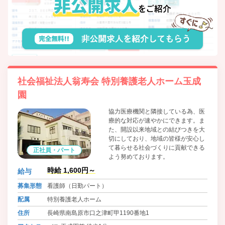
社会福祉法人翁寿会 特別養護老人ホーム玉成
園
協力医療機関と隣接している為、医
療的な対応が速やかにできます。ま
た、開設以来地域との結びつきを大
切にしており、地域の皆様が安心し
て暮らせる社会づくりに貢献できる
正社員・パート
よう努めております。
時給 1,600円～
給与
募集形態
看護師（日勤パート）
配属
特別養護老人ホーム
住所
長崎県南島原市口之津町甲1190番地1