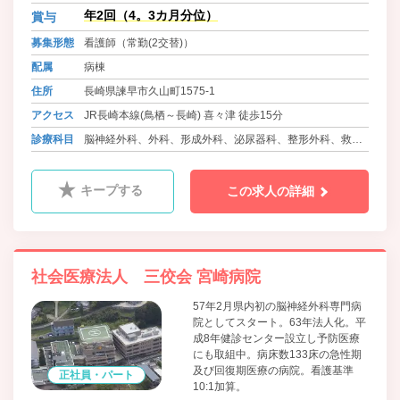
年2回（4。3カ月分位）
賞与
募集形態
看護師（常勤(2交替)）
配属
病棟
住所
長崎県諫早市久山町1575-1
アクセス
JR長崎本線(鳥栖～長崎) 喜々津 徒歩15分
診療科目
脳神経外科、外科、形成外科、泌尿器科、整形外科、救急
科、麻酔科、消化器外科、ﾘﾊﾋﾞﾘﾃｰｼｮﾝ科、消化器内科、循
環器内科、腎臓内科、呼吸器内科、放射線科、内科、老年
キープする
この求人の詳細
内科
社会医療法人 三佼会 宮崎病院
57年2月県内初の脳神経外科専門病
院としてスタート。63年法人化。平
成8年健診センター設立し予防医療
にも取組中。病床数133床の急性期
及び回復期医療の病院。看護基準
正社員・パート
10:1加算。