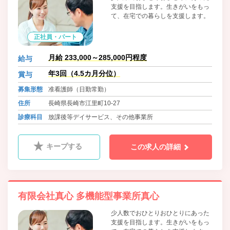
支援を目指します。生きがいをもっ
て、在宅での暮らしを支援します。
正社員・パート
月給 233,000～285,000円程度
給与
年3回（4.5カ月分位）
賞与
募集形態
准看護師（日勤常勤）
住所
長崎県長崎市江里町10-27
診療科目
放課後等デイサービス、その他事業所
キープする
この求人の詳細
有限会社真心 多機能型事業所真心
少人数でおひとりおひとりにあった
支援を目指します。生きがいをもっ