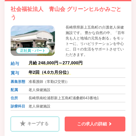
社会福祉法人 青山会 グリーンヒルかみごと
う
長崎県県新上五島町の介護老人保健
施設です。 豊かな自然の中、「百年
先も人と地域の元気を創る」をモッ
トーに、リハビリテーションを中心
に、日々の生活をサポートさせてい
正社員・パート
ただきます。
月給 248,000円～277,000円
給与
年2回（4.0カ月分位）
賞与
募集形態
准看護師（常勤(2交替)）
配属
老人保健施設
住所
長崎県南松浦郡新上五島町浦桑郷643番地1
診療科目
老人保健施設
キープする
この求人の詳細