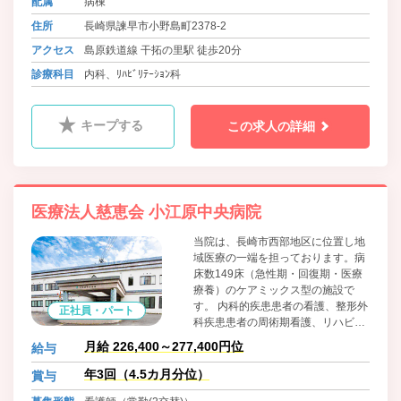
配属
病棟
住所
長崎県諫早市小野島町2378-2
アクセス
島原鉄道線 干拓の里駅 徒歩20分
診療科目
内科、ﾘﾊﾋﾞﾘﾃｰｼｮﾝ科
キープする
この求人の詳細
医療法人慈恵会 小江原中央病院
当院は、長崎市西部地区に位置し地
域医療の一端を担っております。病
床数149床（急性期・回復期・医療
療養）のケアミックス型の施設で
す。 内科的疾患患者の看護、整形外
正社員・パート
科疾患患者の周術期看護、リハビリ
テーション看護、慢性期の看護と幅
月給 226,400～277,400円位
給与
広い看護を行っています。当院の理
念である“患者さんの身になって、思
年3回（4.5カ月分位）
賞与
いやりの医療を” の実現に向けて、