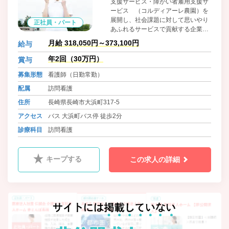
支援サービス・障がい者雇用支援サ
ービス （コルディアーレ農園）を
展開し、社会課題に対して思いやり
正社員・パート
あふれるサービスで貢献する企業で
す。在宅医療事業と地方創生事業の
月給 318,050円～373,100円
給与
連携をはかり職場定着率を高めてい
きます。訪問看護ステーションでは
年2回（30万円）
賞与
ご利用者様とのコミュニケーション
募集形態
看護師（日勤常勤）
を大切にし、信頼関係を構築してい
きます。住み慣れた地域で社会的な
配属
訪問看護
生活を家族と営むことができる社会
住所
長崎県長崎市大浜町317-5
の実現を目指します。
アクセス
バス 大浜町バス停 徒歩2分
診療科目
訪問看護
キープする
この求人の詳細