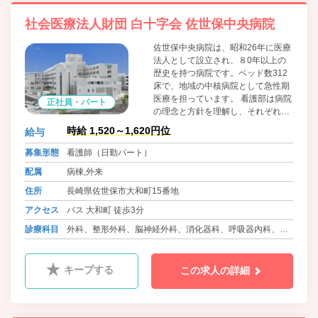
社会医療法人財団 白十字会 佐世保中央病院
佐世保中央病院は、昭和26年に医療
法人として設立され、８0年以上の
歴史を持つ病院です。ベッド数312
床で、地域の中核病院として急性期
医療を担っています。 看護部は病院
正社員・パート
の理念と方針を理解し、それぞれの
立場でいかに患者中心の健全な医療
時給 1,520～1,620円位
給与
につながるかを考え、地域医療支援
病院として地域に根ざした、満足し
募集形態
看護師（日勤パート）
ていただける病院・看護部つくりを
配属
病棟,外来
目指しています。
住所
長崎県佐世保市大和町15番地
アクセス
バス 大和町 徒歩3分
診療科目
外科、整形外科、脳神経外科、消化器科、呼吸器内科、泌
尿器科、循環器内科、心臓血管外科、腎臓内科、眼科、耳
鼻咽喉科、皮膚科、小児科、乳腺外科、脳神経内科、病理
キープする
この求人の詳細
診断科、歯科口腔外科、麻酔科、放射線科