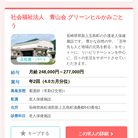
社会福祉法人 青山会 グリーンヒルかみごと
う
長崎県県新上五島町の介護老人保健
施設です。 豊かな自然の中、「百年
先も人と地域の元気を創る」をモッ
トーに、リハビリテーションを中心
に、日々の生活をサポートさせてい
正社員・パート
ただきます。
月給 248,000円～277,000円
給与
年2回（4.0カ月分位）
賞与
募集形態
看護師（常勤(2交替)）
配属
老人保健施設
住所
長崎県南松浦郡新上五島町浦桑郷643番地1
診療科目
老人保健施設
キープする
この求人の詳細