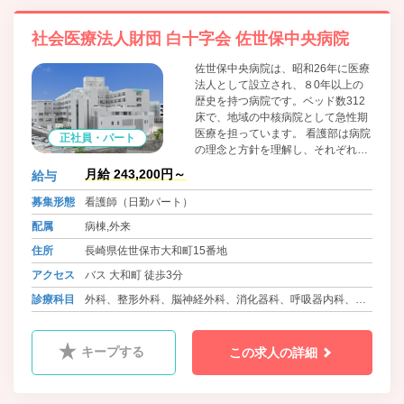
社会医療法人財団 白十字会 佐世保中央病院
佐世保中央病院は、昭和26年に医療
法人として設立され、８0年以上の
歴史を持つ病院です。ベッド数312
床で、地域の中核病院として急性期
医療を担っています。 看護部は病院
正社員・パート
の理念と方針を理解し、それぞれの
立場でいかに患者中心の健全な医療
月給 243,200円～
給与
につながるかを考え、地域医療支援
病院として地域に根ざした、満足し
募集形態
看護師（日勤パート）
ていただける病院・看護部つくりを
配属
病棟,外来
目指しています。
住所
長崎県佐世保市大和町15番地
アクセス
バス 大和町 徒歩3分
診療科目
外科、整形外科、脳神経外科、消化器科、呼吸器内科、泌
尿器科、循環器内科、心臓血管外科、腎臓内科、眼科、耳
鼻咽喉科、皮膚科、小児科、乳腺外科、脳神経内科、病理
キープする
この求人の詳細
診断科、歯科口腔外科、麻酔科、放射線科