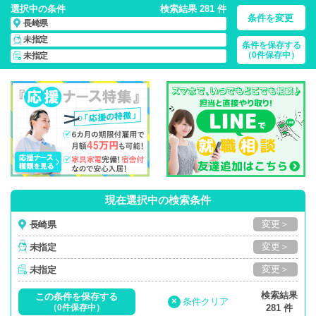
選択中の条件
検索結果 281 件
条件を変更
長崎県
未指定
条件を保存する
長崎県/正社員・パート・応援ナース・派遣
の 看護師求人・派
（0件保存中）
未指定
遣・転職・募集一覧
現在選択中の検索条件
変更＞
長崎県
変更＞
未指定
変更＞
未指定
検索結果
この条件を保存する
×
条件クリア
（0件保存中）
281 件