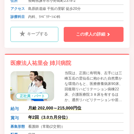
住所
長崎県諫早市小野島町2378-2
アクセス
島原鉄道線 干拓の里駅 徒歩20分
診療科目
内科、ﾘﾊﾋﾞﾘﾃｰｼｮﾝ科
キープする
この求人の詳細
医療法人祐里会 姉川病院
当院は、正面に有明海、左手には三
峰五岳の雲仙岳に抱かれた自然豊か
な環境のもと、医療療養病床90床、
回復期リハビリテーション病棟22
床、介護医療院３８床を有するほ
正社員・パート
か、通所リハビリテーションや居宅
介護支援事業所を併設しており、退
月給 202,000～215,000円位
給与
院後も安心して在宅生活が過ごせる
よう幅広く地域に根差した医療・福
年2回（3.0カ月分位）
賞与
祉の提供に努めております。
募集形態
看護師（常勤(2交替)）