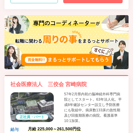
社会医療法人 三佼会 宮崎病院
57年2月県内初の脳神経外科専門病
院としてスタート。63年法人化。平
成8年健診センター設立し予防医療
にも取組中。病床数133床の急性期
及び回復期医療の病院。看護基準
正社員・パート
10:1加算。
月給 225,000～261,500円位
給与