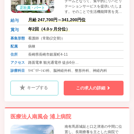
チームとなって、集中的にリハビリ
テーションサービスを提供いたしま
正社員・パート
す。そのことで生活機能障害を克服
し、住み慣れた地域で安心した生活
月給 247,700円～341,200円位
給与
が送れるように支援していく所存で
す。亜急性期医療の場として適時・
年2回（4.0ヶ月分位）
賞与
適切なリハビリテーションサービス
募集形態
看護師（常勤(2交替)）
が、継続的に提供されるように、急
性期(救急)と在宅維持期の架け橋と
配属
病棟
しての役割を果たし、地域医療に貢
住所
長崎県長崎市銀屋町4-11
献することが、わたしたちの使命だ
と考えています。
アクセス
路面電車 観光通電停 徒歩6分
バス めがね橋電停 徒歩5分
診療科目
ﾘﾊﾋﾞﾘﾃｰｼｮﾝ科、脳神経外科、整形外科、神経内科
キープする
この求人の詳細
医療法人南風会 浦上病院
南有馬原城趾と口之津港の中間に位
置し、長期療養を主とした病院で