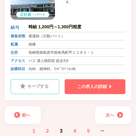
す。
正社員・パート
時給 1,200円～1,300円程度
給与
募集形態
看護師（日勤パート）
配属
病棟
住所
長崎県南島原市南有馬町甲１２８５－１
アクセス
バス 浦上病院前 徒歩3分
診療科目
内科、精神科、ﾘﾊﾋﾞﾘﾃｰｼｮﾝ科
キープする
この求人の詳細
前へ
次へ
...
1
2
3
4
5