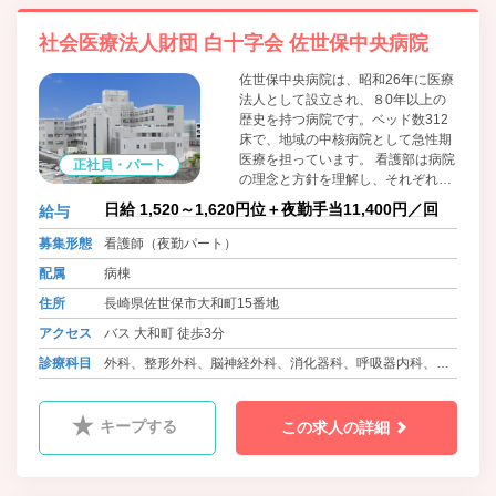
社会医療法人財団 白十字会 佐世保中央病院
佐世保中央病院は、昭和26年に医療
法人として設立され、８0年以上の
歴史を持つ病院です。ベッド数312
床で、地域の中核病院として急性期
医療を担っています。 看護部は病院
正社員・パート
の理念と方針を理解し、それぞれの
立場でいかに患者中心の健全な医療
日給 1,520～1,620円位＋夜勤手当11,400円／回
給与
につながるかを考え、地域医療支援
病院として地域に根ざした、満足し
募集形態
看護師（夜勤パート）
ていただける病院・看護部つくりを
配属
病棟
目指しています。
住所
長崎県佐世保市大和町15番地
アクセス
バス 大和町 徒歩3分
診療科目
外科、整形外科、脳神経外科、消化器科、呼吸器内科、泌
尿器科、循環器内科、心臓血管外科、腎臓内科、眼科、耳
鼻咽喉科、皮膚科、小児科、乳腺外科、脳神経内科、病理
キープする
この求人の詳細
診断科、歯科口腔外科、麻酔科、放射線科