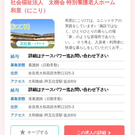
社会福祉法人 太樹会 特別養護老人ホーム
和里（にこり）
和里(にこり)では、ユニットケアの
実践をしています♪「施設ではな
く、ひとりひとりの暮らしの場
「家」のような居場所でありた
い。」 そう考え、入居者・利用者に
正社員・パート
快適な暮らしをしていただくお手伝
いをします♪ それぞれのユニットに
詳細はナースパワー迄お問い合わせ下さい
給与
特徴がありますが、それぞれに個性
と良さが別々にあります！ そんな快
募集形態
看護師（日勤常勤）
適な場所であなたの支援をしてくだ
住所
奈良県大和高田市野口325-3
さい♪
アクセス
大和路線 JR五位堂駅 徒歩8分
詳細はナースパワー迄お問い合わせ下さい
給与
募集形態
准看護師（日勤常勤）
住所
奈良県大和高田市野口325-3
アクセス
大和路線 JR五位堂駅 徒歩8分
キープする
この求人の詳細