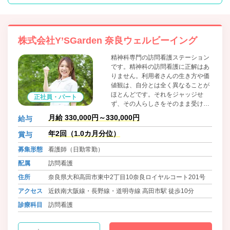
株式会社Y’SGarden 奈良ウェルビーイング
精神科専門の訪問看護ステーション
です。精神科の訪問看護に正解はあ
りません。利用者さんの生き方や価
値観は、自分とは全く異なることが
ほとんどです。それをジャッジせ
正社員・パート
ず、その人らしさをそのまま受け止
めることは簡単ではないですが、そ
月給 330,000円～330,000円
給与
れができる人にとっては、これほど
やりがいのある仕事はないと思って
年2回（1.0カ月分位）
賞与
います。 生きる力を信じて、チーム
募集形態
看護師（日勤常勤）
医療で支える看護を一緒に届けませ
んか？
配属
訪問看護
住所
奈良県大和高田市東中2丁目10奈良ロイヤルコート201号
アクセス
近鉄南大阪線・長野線・道明寺線 高田市駅 徒歩10分
診療科目
訪問看護