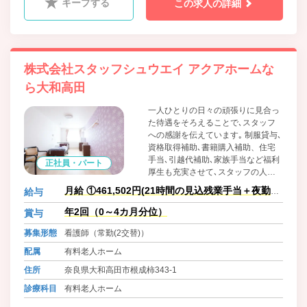
キープする
この求人の詳細
株式会社スタッフシュウエイ アクアホームな
ら大和高田
一人ひとりの日々の頑張りに見合っ
た待遇をそろえることで､スタッフ
への感謝を伝えています｡ 制服貸与､
資格取得補助､書籍購入補助、住宅
手当､引越代補助､家族手当など福利
正社員・パート
厚生も充実させて､スタッフの人生
に寄りそえる会社を目指していま
月給 ①461,502円(21時間の見込残業手当＋夜勤手
給与
す｡
当10回分＋諸手当含む)
年2回（0～4カ月分位）
賞与
募集形態
看護師（常勤(2交替)）
配属
有料老人ホーム
住所
奈良県大和高田市根成柿343-1
診療科目
有料老人ホーム