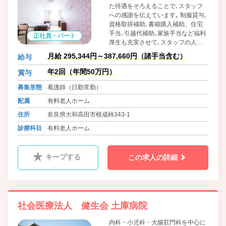
た待遇をそろえることで､スタッフ
への感謝を伝えています｡ 制服貸与､
資格取得補助､書籍購入補助、住宅
手当､引越代補助､家族手当など福利
正社員・パート
厚生も充実させて､スタッフの人生
に寄りそえる会社を目指していま
月給 295,344円～387,660円（諸手当含む）
給与
す｡
年2回（年間50万円）
賞与
募集形態
看護師（日勤常勤）
配属
有料老人ホーム
住所
奈良県大和高田市根成柿343-1
診療科目
有料老人ホーム
キープする
この求人の詳細
社会医療法人 健生会 土庫病院
内科・小児科・大腸肛門科を中心に