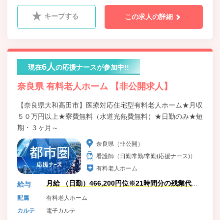
キープする
この求人の詳細
6人
現在
の応援ナースが参加中!!
奈良県 有料老人ホーム 【非公開求人】
【奈良県大和高田市】医療対応住宅型有料老人ホーム★月収
５０万円以上★寮費無料（水道光熱費無料）★日勤のみ★短
期・３ヶ月～
奈良県（非公開）
看護師（日勤常勤/常勤(応援ナース)）
有料老人ホーム
月給 （日勤）466,200円位※21時間分の残業代含
給与
む
配属
有料老人ホーム
カルテ
電子カルテ