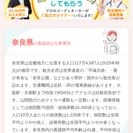
奈良県
の看護師お仕事事情
奈良県は近畿地方に位置する人口127万4,687人(2025年時
点)の都市です。観光名所は世界遺産の「平城京跡」・鹿
が有名な「奈良公園」などがあり県外・国外から観光客が
訪れます。交通機関は近鉄・JRの電車路線があります。大
阪駅・京都駅まで特急で約50分とアクセスは比較的良好で
す。山間部のためマイカー通勤も一定数います。医療情報
としては病院数75箇所・総病床数16,260床となっており、
人口10万人あたりの病床数は1,228床です。病院数は全国
平均よりやや低く、診療所数は全国平均よりやや多くなっ
ています。奈良県内の看護師平均年齢は41歳、平均年収は