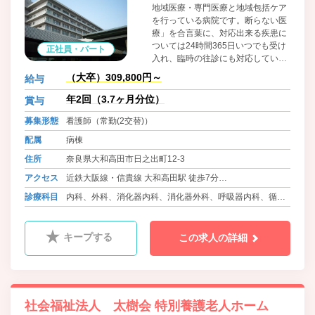
地域医療・専門医療と地域包括ケア
を行っている病院です。断らない医
療」を合言葉に、対応出来る疾患に
ついては24時間365日いつでも受け
正社員・パート
入れ、臨時の往診にも対応していま
す。地域医療に情熱を持ち、その使
（大卒）309,800円～
給与
命を自覚する人材の育成にも力を入
れ、「無差別平等の地域包括ケア」
年2回（3.7ヶ月分位）
賞与
を目標に、地域の皆様が安心して暮
募集形態
看護師（常勤(2交替)）
らすことが出来る環境づくりを目指
しています。
配属
病棟
住所
奈良県大和高田市日之出町12-3
アクセス
近鉄大阪線・信貴線 大和高田駅 徒歩7分
JR和歌山線、ＪＲ桜井線・万葉まほろば線 高田駅 徒歩14
診療科目
内科、外科、消化器内科、消化器外科、呼吸器内科、循環
分
器内科、肛門科、大腸肛門外科、皮膚科、小児科、糖尿病
内科
キープする
この求人の詳細
社会福祉法人 太樹会 特別養護老人ホーム