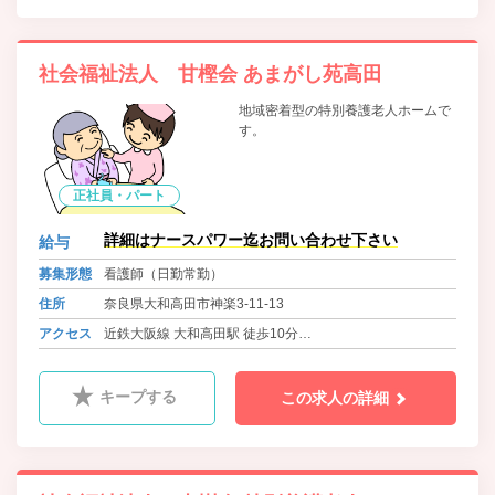
社会福祉法人 甘樫会 あまがし苑高田
地域密着型の特別養護老人ホームで
す。
正社員・パート
詳細はナースパワー迄お問い合わせ下さい
給与
募集形態
看護師（日勤常勤）
住所
奈良県大和高田市神楽3-11-13
アクセス
近鉄大阪線 大和高田駅 徒歩10分
近鉄南大阪線 高田駅 徒歩15分
キープする
この求人の詳細