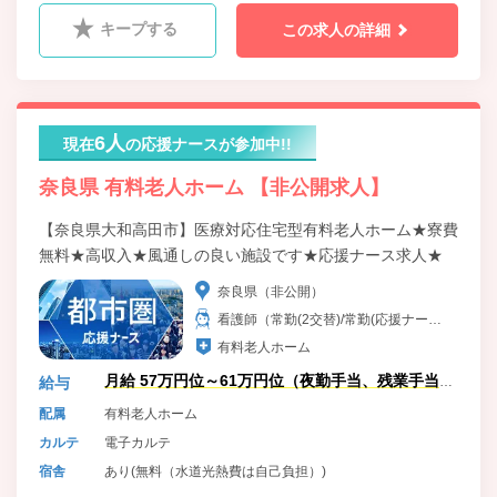
キープする
この求人の詳細
6人
現在
の応援ナースが参加中!!
奈良県 有料老人ホーム 【非公開求人】
【奈良県大和高田市】医療対応住宅型有料老人ホーム★寮費
無料★高収入★風通しの良い施設です★応援ナース求人★
奈良県（非公開）
看護師（常勤(2交替)/常勤(応援ナー
ス)）
有料老人ホーム
月給 57万円位～61万円位（夜勤手当、残業手当
給与
含）
配属
有料老人ホーム
カルテ
電子カルテ
宿舎
あり(無料（水道光熱費は自己負担）)