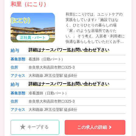
和里（にこり）
和里(にこり)では、ユニットケアの
実践をしています♪「施設ではな
く、ひとりひとりの暮らしの場
「家」のような居場所でありた
い。」 そう考え、入居者・利用者に
正社員・パート
快適な暮らしをしていただくお手伝
いをします♪ それぞれのユニットに
詳細はナースパワー迄お問い合わせ下さい
給与
特徴がありますが、それぞれに個性
と良さが別々にあります！ そんな快
募集形態
看護師（日勤パート）
適な場所であなたの支援をしてくだ
住所
奈良県大和高田市野口325-3
さい♪
アクセス
大和路線 JR五位堂駅 徒歩8分
詳細はナースパワー迄お問い合わせ下さい
給与
募集形態
准看護師（日勤パート）
住所
奈良県大和高田市野口325-3
アクセス
大和路線 JR五位堂駅 徒歩8分
キープする
この求人の詳細