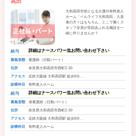
高田
大和高田市初となる介護付有料老人
ホーム「ベルライフ大和高田」入居
者の方々はもちろん、とこで働くス
タッフ全員が笑顔あふれる施設を一
緒に作りませんか？
詳細はナースパワー迄お問い合わせ下さい
給与
募集形態
看護師（日勤パート）
住所
奈良県大和高田市西町2-30
アクセス
近鉄大阪線 大和高田駅 徒歩8分
大和路線 高田駅 徒歩8分
診療科目
有料老人ホーム
近鉄南大阪線 高田市駅 徒歩15分
詳細はナースパワー迄お問い合わせ下さい
給与
募集形態
准看護師（日勤パート）
住所
奈良県大和高田市西町2-30
アクセス
近鉄大阪線 大和高田駅 徒歩8分
大和路線 高田駅 徒歩8分
診療科目
有料老人ホーム
近鉄南大阪線 高田市駅 徒歩15分