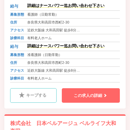
詳細はナースパワー迄お問い合わせ下さい
給与
募集形態
看護師（日勤常勤）
住所
奈良県大和高田市西町2-30
アクセス
近鉄大阪線 大和高田駅 徒歩8分
大和路線 高田駅 徒歩8分
診療科目
有料老人ホーム
近鉄南大阪線 高田市駅 徒歩15分
詳細はナースパワー迄お問い合わせ下さい
給与
募集形態
准看護師（日勤常勤）
住所
奈良県大和高田市西町2-30
アクセス
近鉄大阪線 大和高田駅 徒歩8分
大和路線 高田駅 徒歩8分
診療科目
有料老人ホーム
近鉄南大阪線 高田市駅 徒歩15分
キープする
この求人の詳細
株式会社 日本ベルアージュ ベルライフ大和