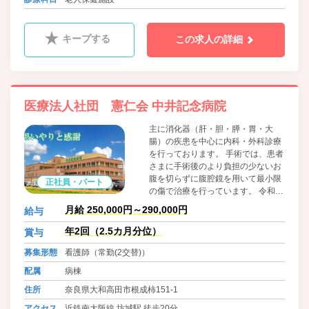
キープする
この求人の詳細
医療法人社団 憲仁会 中井記念病院
主に消化器（肝・胆・膵・胃・大
腸）の疾患を中心に内科・外科診療
を行っております。 手術では、患者
さまに手術後のより負担の少ないお
腹を切らずに腹腔鏡を用いて最小限
正社員・パート
の傷で治療を行っています。 令和2
年3月から腹腔鏡も新たに更新し、
月給 250,000円～290,000円
給与
最新の医療機器で手術のできる環境
を整えています。
年2回（2.5カ月分位）
賞与
募集形態
看護師（常勤(2交替)）
配属
病棟
住所
奈良県大和高田市根成柿151-1
アクセス
近鉄南大阪線 坊城駅 徒歩20分