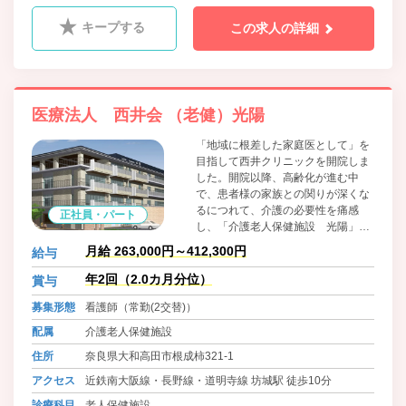
キープする
この求人の詳細
医療法人 西井会 （老健）光陽
「地域に根差した家庭医として」を
目指して西井クリニックを開院しま
した。開院以降、高齢化が進む中
で、患者様の家族との関りが深くな
るにつれて、介護の必要性を痛感
正社員・パート
し、「介護老人保健施設 光陽」を
開設いたしました。提供されるサー
月給 263,000円～412,300円
給与
ビスの一つ一つは「利用者様の目標
のために」効果的なものでありたい
年2回（2.0カ月分位）
賞与
と考えています。今後も引き続き、
募集形態
看護師（常勤(2交替)）
さらなる介護サービスの質の向上を
目指し、専門性を追求したサービス
配属
介護老人保健施設
を提供するためには、職員それぞれ
住所
奈良県大和高田市根成柿321-1
の成長なくしてはならないものと考
え職員教育に真摯に取り組んでまい
アクセス
近鉄南大阪線・長野線・道明寺線 坊城駅 徒歩10分
ります。
診療科目
老人保健施設