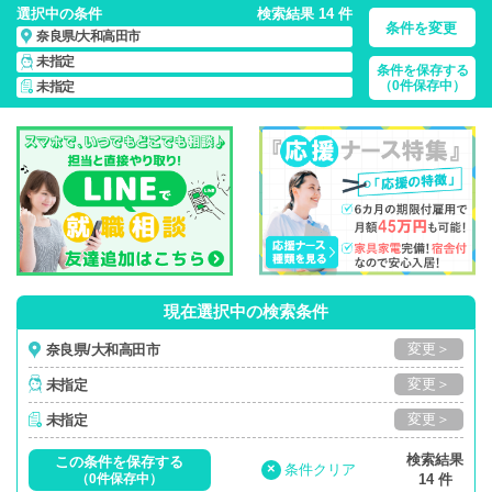
選択中の条件
検索結果 14 件
条件を変更
奈良県/大和高田市
未指定
条件を保存する
奈良県/大和高田市/正社員・パート・応援ナース・派遣
の 看護
（0件保存中）
未指定
師求人・派遣・転職・募集一覧
現在選択中の検索条件
変更＞
奈良県/大和高田市
変更＞
未指定
変更＞
未指定
検索結果
この条件を保存する
×
条件クリア
（0件保存中）
14 件