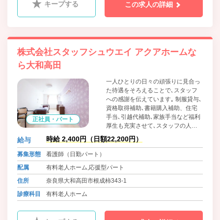
キープする
この求人の詳細
株式会社スタッフシュウエイ アクアホームな
ら大和高田
一人ひとりの日々の頑張りに見合っ
た待遇をそろえることで､スタッフ
への感謝を伝えています｡ 制服貸与､
資格取得補助､書籍購入補助、住宅
手当､引越代補助､家族手当など福利
正社員・パート
厚生も充実させて､スタッフの人生
に寄りそえる会社を目指していま
時給 2,400円（日額22,200円）
給与
す｡
募集形態
看護師（日勤パート）
配属
有料老人ホーム,応援型パート
住所
奈良県大和高田市根成柿343-1
診療科目
有料老人ホーム