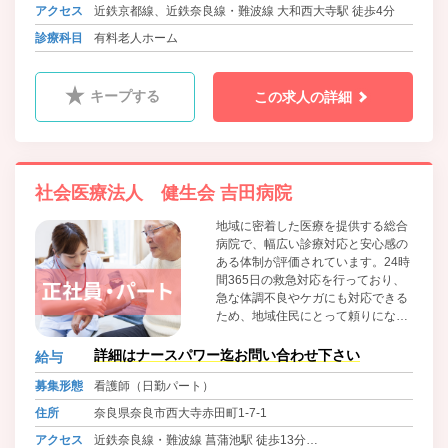
アクセス
近鉄京都線、近鉄奈良線・難波線 大和西大寺駅 徒歩4分
診療科目
有料老人ホーム
キープする
この求人の詳細
社会医療法人 健生会 吉田病院
地域に密着した医療を提供する総合
病院で、幅広い診療対応と安心感の
ある体制が評価されています。24時
間365日の救急対応を行っており、
急な体調不良やケガにも対応できる
ため、地域住民にとって頼りになる
存在です。 また、内科・外科に加え
て精神科にも力を入れており、身体
詳細はナースパワー迄お問い合わせ下さい
給与
と心の両面を同時に診てもらえる点
募集形態
看護師（日勤パート）
が強みです。
住所
奈良県奈良市西大寺赤田町1-7-1
アクセス
近鉄奈良線・難波線 菖蒲池駅 徒歩13分