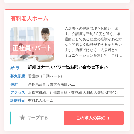
有料老人ホーム
入居者への健康管理をお願いしま
す。介護度は平均2.5度と低く、 看
護師としてある程度の経験がある方
なら問題なく勤務ができるかと思い
ます。治療ではなく、入居者とのコ
ミュニケーションを通して「これか
らの人生をいかに充実して過ごして
いただけるか」を考えることができ
詳細はナースパワー迄お問い合わせ下さい
給与
る方をお待ちしております。
募集形態
看護師（日勤パート）
住所
奈良県奈良市西大寺南町6-11
アクセス
近鉄京都線、近鉄奈良線・難波線 大和西大寺駅 徒歩4分
診療科目
有料老人ホーム
キープする
この求人の詳細