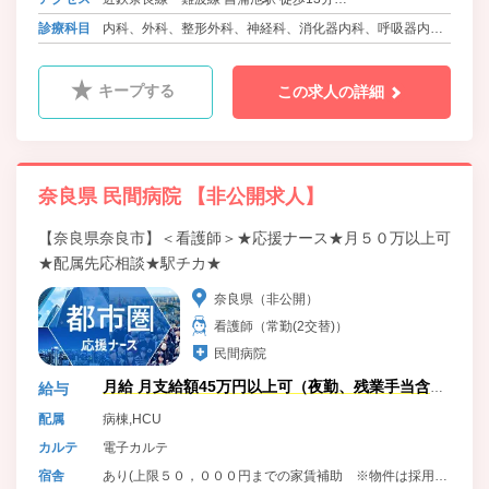
近鉄奈良線・難波線、近鉄京都線 大和西大寺駅よりバス10
診療科目
内科、外科、整形外科、神経科、消化器内科、呼吸器内
分 徒歩1分
科、泌尿器科、循環器内科、肛門科、精神科、眼科、婦人
科、ﾘﾊﾋﾞﾘﾃｰｼｮﾝ科、麻酔科、放射線科
キープする
この求人の詳細
奈良県 民間病院 【非公開求人】
【奈良県奈良市】＜看護師＞★応援ナース★月５０万以上可
★配属先応相談★駅チカ★
奈良県（非公開）
看護師（常勤(2交替)）
民間病院
月給 月支給額45万円以上可（夜勤、残業手当含
給与
む）
配属
病棟,HCU
カルテ
電子カルテ
宿舎
あり(上限５０，０００円までの家賃補助 ※物件は採用決