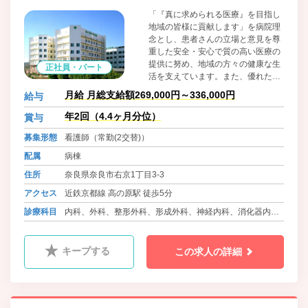
「『真に求められる医療』を目指し
地域の皆様に貢献します」を病院理
念とし、患者さんの立場と意見を尊
重した安全・安心で質の高い医療の
提供に努め、地域の方々の健康な生
正社員・パート
活を支えています。また、優れた医
療人の育成やスタッフの方がいきい
月給 月総支給額269,000円～336,000円
給与
きと働ける職場環境づくりにも尽力
しています。
年2回（4.4ヶ月分位）
賞与
募集形態
看護師（常勤(2交替)）
配属
病棟
住所
奈良県奈良市右京1丁目3-3
アクセス
近鉄京都線 高の原駅 徒歩5分
診療科目
内科、外科、整形外科、形成外科、神経内科、消化器内
科、呼吸器内科、泌尿器科、心臓血管外科、血液内科、耳
鼻咽喉科、産婦人科、ﾘﾊﾋﾞﾘﾃｰｼｮﾝ科、脳神経内科、麻酔
キープする
この求人の詳細
科、放射線科