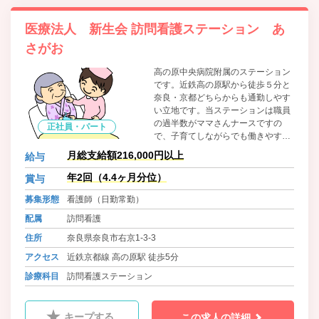
医療法人 新生会 訪問看護ステーション あ
さがお
高の原中央病院附属のステーション
です。近鉄高の原駅から徒歩５分と
奈良・京都どちらからも通勤しやす
い立地です。当ステーションは職員
の過半数がママさんナースですの
正社員・パート
で、子育てしながらでも働きやすさ
があります。
月総支給額216,000円以上
給与
年2回（4.4ヶ月分位）
賞与
募集形態
看護師（日勤常勤）
配属
訪問看護
住所
奈良県奈良市右京1-3-3
アクセス
近鉄京都線 高の原駅 徒歩5分
診療科目
訪問看護ステーション
キープする
この求人の詳細