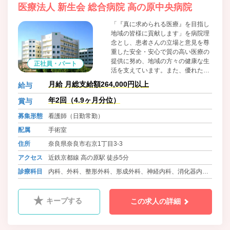
医療法人 新生会 総合病院 高の原中央病院
「『真に求められる医療』を目指し
地域の皆様に貢献します」を病院理
念とし、患者さんの立場と意見を尊
重した安全・安心で質の高い医療の
提供に努め、地域の方々の健康な生
正社員・パート
活を支えています。また、優れた医
療人の育成やスタッフの方がいきい
月給 月総支給額264,000円以上
給与
きと働ける職場環境づくりにも尽力
しています。
年2回（4.9ヶ月分位）
賞与
募集形態
看護師（日勤常勤）
配属
手術室
住所
奈良県奈良市右京1丁目3-3
アクセス
近鉄京都線 高の原駅 徒歩5分
診療科目
内科、外科、整形外科、形成外科、神経内科、消化器内
科、呼吸器内科、泌尿器科、心臓血管外科、血液内科、耳
鼻咽喉科、産婦人科、ﾘﾊﾋﾞﾘﾃｰｼｮﾝ科、脳神経内科、麻酔
キープする
この求人の詳細
科、放射線科