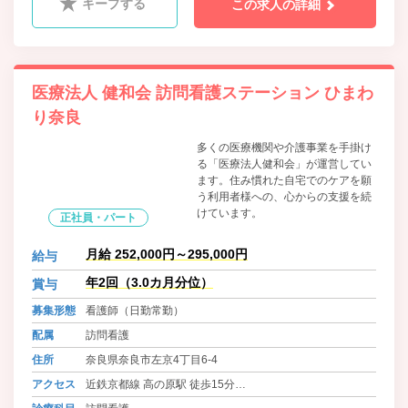
キープする
この求人の詳細
医療法人 健和会 訪問看護ステーション ひまわ
り奈良
多くの医療機関や介護事業を手掛け
る「医療法人健和会」が運営してい
ます。住み慣れた自宅でのケアを願
う利用者様への、心からの支援を続
けています。
正社員・パート
月給 252,000円～295,000円
給与
年2回（3.0カ月分位）
賞与
募集形態
看護師（日勤常勤）
配属
訪問看護
住所
奈良県奈良市左京4丁目6-4
アクセス
近鉄京都線 高の原駅 徒歩15分
近鉄京都線 高の原駅より奈良交通バス「左京四丁目」 徒歩