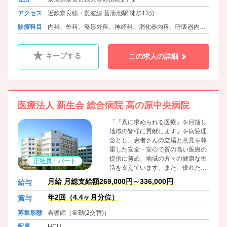
アクセス
近鉄奈良線・難波線 菖蒲池駅 徒歩13分
近鉄奈良線・難波線、近鉄京都線 大和西大寺駅よりバス10
診療科目
内科、外科、整形外科、神経科、消化器内科、呼吸器内
分 徒歩1分
科、泌尿器科、循環器内科、肛門科、精神科、眼科、婦人
科、ﾘﾊﾋﾞﾘﾃｰｼｮﾝ科、麻酔科、放射線科
キープする
この求人の詳細
医療法人 新生会 総合病院 高の原中央病院
「『真に求められる医療』を目指し
地域の皆様に貢献します」を病院理
念とし、患者さんの立場と意見を尊
重した安全・安心で質の高い医療の
提供に努め、地域の方々の健康な生
正社員・パート
活を支えています。また、優れた医
療人の育成やスタッフの方がいきい
月給 月総支給額269,000円～336,000円
給与
きと働ける職場環境づくりにも尽力
しています。
年2回（4.4ヶ月分位）
賞与
募集形態
看護師（常勤(2交替)）
配属
HCU