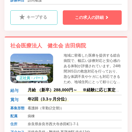
診療科目
訪問看護
2分
キープする
この求人の詳細
社会医療法人 健生会 吉田病院
地域に密着した医療を提供する総合
病院で、幅広い診療対応と安心感の
ある体制が評価されています。24時
間365日の救急対応を行っており、
急な体調不良やケガにも対応できる
正社員・パート
ため、地域住民にとって頼りになる
存在です。 また、内科・外科に加え
月給 （新卒）288,000円～ ※経験に応じ算定し
給与
て精神科にも力を入れており、身体
ます。
と心の両面を同時に診てもらえる点
年2回（3.3ヶ月分位）
賞与
が強みです。
募集形態
看護師（常勤(2交替)）
配属
病棟
住所
奈良県奈良市西大寺赤田町1-7-1
アクセス
近鉄奈良線・難波線 菖蒲池駅 徒歩13分