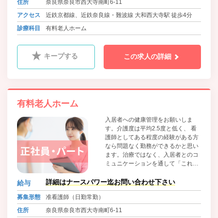
住所
奈良県奈良市西大寺南町6-11
アクセス
近鉄京都線、近鉄奈良線・難波線 大和西大寺駅 徒歩4分
診療科目
有料老人ホーム
キープする
この求人の詳細
有料老人ホーム
入居者への健康管理をお願いしま
す。介護度は平均2.5度と低く、 看
護師としてある程度の経験がある方
なら問題なく勤務ができるかと思い
ます。治療ではなく、入居者とのコ
ミュニケーションを通して「これか
らの人生をいかに充実して過ごして
いただけるか」を考えることができ
詳細はナースパワー迄お問い合わせ下さい
給与
る方をお待ちしております。
募集形態
准看護師（日勤常勤）
住所
奈良県奈良市西大寺南町6-11