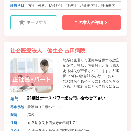
近鉄奈良線・難波線、近鉄京都線 大和西大寺駅よりバス10
診療科目
内科、外科、整形外科、神経科、消化器内科、呼吸器内
分 徒歩1分
科、泌尿器科、循環器内科、肛門科、精神科、眼科、婦人
科、ﾘﾊﾋﾞﾘﾃｰｼｮﾝ科、麻酔科、放射線科
キープする
この求人の詳細
社会医療法人 健生会 吉田病院
地域に密着した医療を提供する総合
病院で、幅広い診療対応と安心感の
ある体制が評価されています。24時
間365日の救急対応を行っており、
急な体調不良やケガにも対応できる
ため、地域住民にとって頼りになる
存在です。 また、内科・外科に加え
て精神科にも力を入れており、身体
詳細はナースパワー迄お問い合わせ下さい
給与
と心の両面を同時に診てもらえる点
募集形態
看護師（日勤パート）
が強みです。
配属
病棟
住所
奈良県奈良市西大寺赤田町1-7-1
アクセス
近鉄奈良線・難波線 菖蒲池駅 徒歩13分