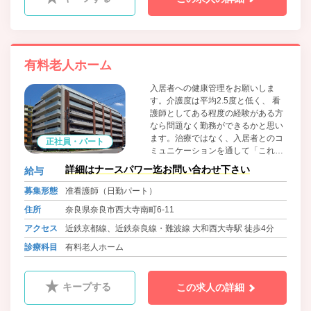
有料老人ホーム
入居者への健康管理をお願いしま
す。介護度は平均2.5度と低く、 看
護師としてある程度の経験がある方
なら問題なく勤務ができるかと思い
ます。治療ではなく、入居者とのコ
正社員・パート
ミュニケーションを通して「これか
らの人生をいかに充実して過ごして
詳細はナースパワー迄お問い合わせ下さい
給与
いただけるか」を考えることができ
る方をお待ちしております。
募集形態
准看護師（日勤パート）
住所
奈良県奈良市西大寺南町6-11
アクセス
近鉄京都線、近鉄奈良線・難波線 大和西大寺駅 徒歩4分
診療科目
有料老人ホーム
キープする
この求人の詳細