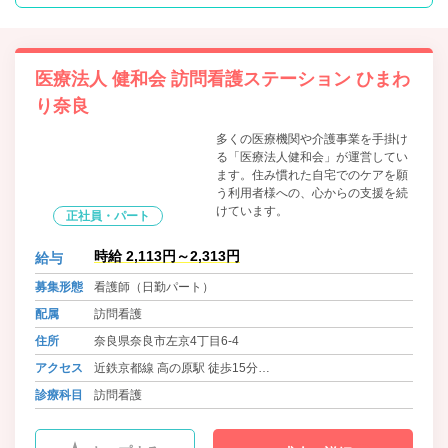
医療法人 健和会 訪問看護ステーション ひまわ
り奈良
多くの医療機関や介護事業を手掛け
る「医療法人健和会」が運営してい
ます。住み慣れた自宅でのケアを願
う利用者様への、心からの支援を続
けています。
正社員・パート
時給 2,113円～2,313円
給与
募集形態
看護師（日勤パート）
配属
訪問看護
住所
奈良県奈良市左京4丁目6-4
アクセス
近鉄京都線 高の原駅 徒歩15分
近鉄京都線 高の原駅より奈良交通バス「左京四丁目」 徒歩
診療科目
訪問看護
2分