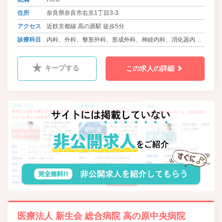
住所
奈良県奈良市右京1丁目3-3
アクセス
近鉄京都線 高の原駅 徒歩5分
診療科目
内科、外科、整形外科、形成外科、神経内科、消化器内
科、呼吸器内科、泌尿器科、心臓血管外科、血液内科、耳
鼻咽喉科、産婦人科、ﾘﾊﾋﾞﾘﾃｰｼｮﾝ科、脳神経内科、麻酔
キープする
この求人の詳細
科、放射線科
医療法人 新生会 総合病院 高の原中央病院