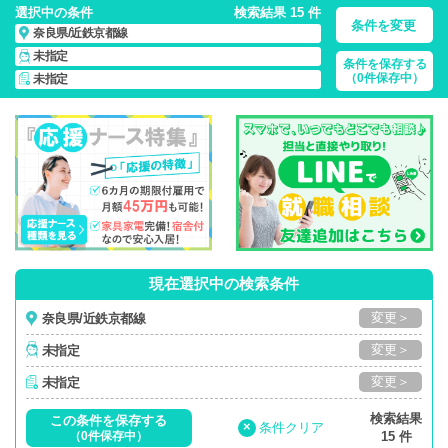
選択中の条件
検索結果 15 件
条件を変更
奈良県/近鉄京都線
未指定
条件を保存する
奈良県/近鉄京都線/正社員・パート・応援ナース・派遣
の 看護
（0件保存中）
未指定
師求人・派遣・転職・募集一覧
現在選択中の検索条件
変更＞
奈良県/近鉄京都線
変更＞
未指定
変更＞
未指定
検索結果
この条件を保存する
×
条件クリア
（0件保存中）
15 件