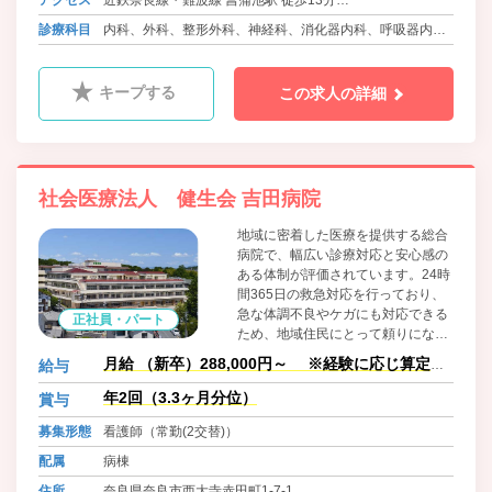
近鉄奈良線・難波線、近鉄京都線 大和西大寺駅よりバス10
診療科目
内科、外科、整形外科、神経科、消化器内科、呼吸器内
分 徒歩1分
科、泌尿器科、循環器内科、肛門科、精神科、眼科、婦人
科、ﾘﾊﾋﾞﾘﾃｰｼｮﾝ科、麻酔科、放射線科
キープする
この求人の詳細
社会医療法人 健生会 吉田病院
地域に密着した医療を提供する総合
病院で、幅広い診療対応と安心感の
ある体制が評価されています。24時
間365日の救急対応を行っており、
急な体調不良やケガにも対応できる
正社員・パート
ため、地域住民にとって頼りになる
存在です。 また、内科・外科に加え
月給 （新卒）288,000円～ ※経験に応じ算定し
給与
て精神科にも力を入れており、身体
ます。
と心の両面を同時に診てもらえる点
年2回（3.3ヶ月分位）
賞与
が強みです。
募集形態
看護師（常勤(2交替)）
配属
病棟
住所
奈良県奈良市西大寺赤田町1-7-1