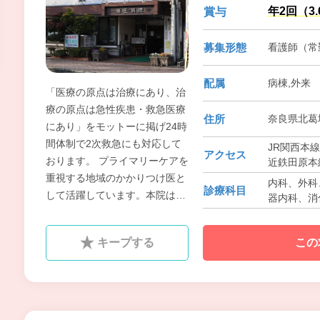
年2回（3
賞与
募集形態
看護師（常勤
配属
病棟,外来
「医療の原点は治療にあり、治
療の原点は急性疾患・救急医療
住所
奈良県北葛城
にあり」をモットーに掲げ24時
間体制で2次救急にも対応して
JR関西本線
アクセス
おります。 プライマリーケアを
近鉄田原本
重視する地域のかかりつけ医と
内科、外科
診療科目
して活躍しています。本院は開
器内科、消化
院当初から救急医療に力を注
ぎ、近隣地域の皆様の病気、怪
キープする
この
我、交通事故等に対応していま
す。 現在は、奈良県下の救急受
け入れ率でもかなりの数字を上
げています。 本院では、１次救
急、２次救急は可能な限り受け