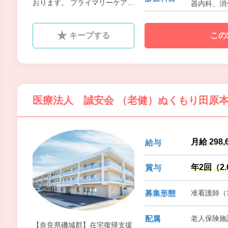
おります。 プライマリーケアを
器内科、消化
重視する地域のかかりつけ医と
して活躍しています。本院は開
キープする
この
院当初から救急医療に力を注
ぎ、近隣地域の皆様の病気、怪
我、交通事故等に対応していま
す。 現在は、奈良県下の救急受
け入れ率でもかなりの数字を上
医療法人 誠安会 （老健）ぬくもり田原
げています。 本院では、１次救
急、２次救急は可能な限り受け
入れて治療にあたり、３次救急
への移行が必要な患者さまに
月給 298
給与
は、迅速に救命救急への連携を
取っています。『いのち』を大
年2回（2
賞与
切に考え、少しでも患者さまが
早く改善できるよう２４時間体
募集形態
准看護師（常
制で医療に向き合っています。
新聞等で報道される『たらい回
配属
老人保険施
し』が近隣住民の皆様に起こら
【奈良県磯城郡】在宅復帰支援