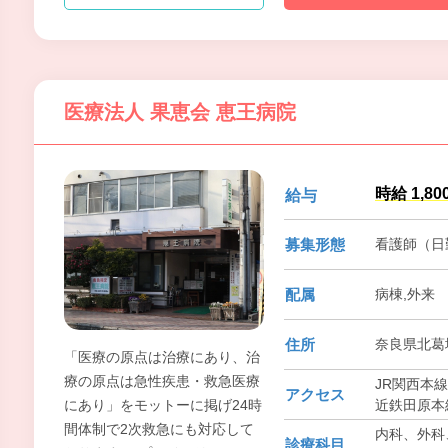
医療法人 果恵会 恵王病院
時給 1,80
給与
募集形態
看護師（日
配属
病棟,外来
住所
奈良県北葛城
「医療の原点は治療にあり、治
療の原点は急性疾患・救急医療
JR関西本線
アクセス
近鉄田原本
にあり」をモットーに掲げ24時
間体制で2次救急にも対応して
内科、外科
診療科目