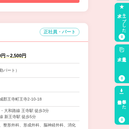
求人
キープした
正社員・パート
0
0円～2,500円
求人
最近見た
勤パート）
0
検索条件
保存した
郡王寺町王寺2-10-18
・大和路線 王寺駅 徒歩3分
線 新王寺駅 徒歩5分
0
、整形外科、形成外科、脳神経外科、消化