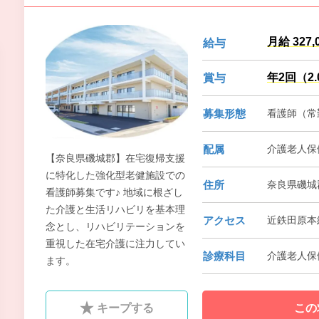
月給 327
給与
年2回（2
賞与
募集形態
看護師（常勤
配属
介護老人保
【奈良県磯城郡】在宅復帰支援
に特化した強化型老健施設での
住所
奈良県磯城郡
看護師募集です♪ 地域に根ざし
た介護と生活リハビリを基本理
アクセス
近鉄田原本
念とし、リハビリテーションを
重視した在宅介護に注力してい
診療科目
介護老人保
ます。
キープする
この