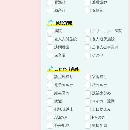
看護師
准看護師
助産師
保健師
施設形態
病院
クリニック・医院
老人入所施設
老人通所施設
訪問看護
居宅支援事業所
保育園
その他
こだわり条件
託児所有り
宿舎有り
電子カルテ
紙カルテ
給与高め
残業少なめ
駅近
マイカー通勤
4週8休以上
土日祝休み
AMのみ
PMのみ
外来配属
病棟配属