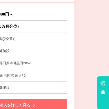
,000円～
.0カ月分位）
(2交替)）
健施設
田原本町黒田285-1
線 黒田駅 徒歩1分
健施設
会員登録
求人を詳しく見る