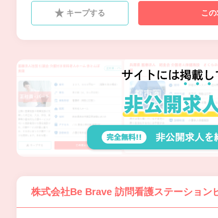
重ね求められる人材になりた
キープする
この
い」とお考えの方のご応募をお
待ちしております。困っている
人を助けたい、安心して頼って
もらえる人材になりたい、そん
な想いをビブレで実現してくだ
さい。
株式会社Be Brave 訪問看護ステーショ