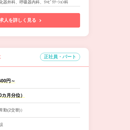
器外科、呼吸器内科、ﾘﾊﾋﾞﾘﾃｰｼｮﾝ科
求人を詳しく見る
本
正社員・パート
,600円～
.0カ月分位）
勤(2交替)）
設