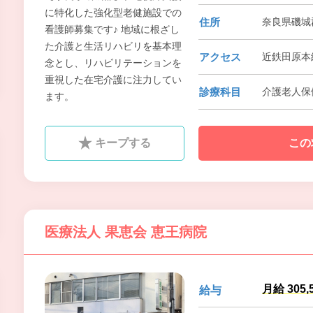
ないように本院は、全力で取り
に特化した強化型老健施設での
住所
奈良県磯城郡
組んでいます。
看護師募集です♪ 地域に根ざし
た介護と生活リハビリを基本理
アクセス
近鉄田原本
念とし、リハビリテーションを
重視した在宅介護に注力してい
診療科目
介護老人保
ます。
キープする
この
医療法人 果恵会 恵王病院
月給 305,
給与