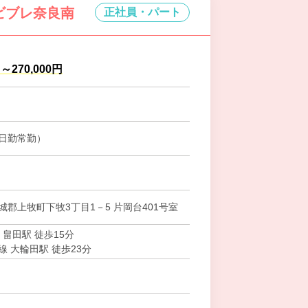
ンビブレ奈良南
正社員・パート
円～270,000円
日勤常勤）
城郡上牧町下牧3丁目1－5 片岡台401号室
 畠田駅 徒歩15分
 大輪田駅 徒歩23分