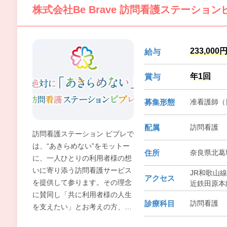
株式会社Be Brave 訪問看護ステーショ
入れて治療にあたり、３次救急
への移行が必要な患者さまに
は、迅速に救命救急への連携を
取っています。『いのち』を大
233,000
給与
切に考え、少しでも患者さまが
早く改善できるよう２４時間体
年1回
賞与
制で医療に向き合っています。
新聞等で報道される『たらい回
募集形態
准看護師（
し』が近隣住民の皆様に起こら
ないように本院は、全力で取り
配属
訪問看護
組んでいます。
訪問看護ステーション ビブレで
は、“あきらめない”をモットー
住所
奈良県北葛
に、一人ひとりの利用者様の想
いに寄り添う訪問看護サービス
JR和歌山線
アクセス
を提供して参ります。その理念
近鉄田原本線
に賛同し「共に利用者様の人生
診療科目
訪問看護
を支えたい」とお考えの方、
「訪問看護の分野でキャリアを