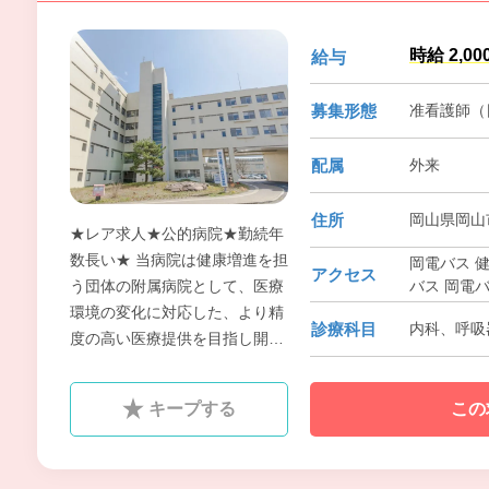
時給 2,00
給与
募集形態
准看護師（
配属
外来
住所
岡山県岡山市
★レア求人★公的病院★勤続年
数長い★ 当病院は健康増進を担
岡電バス 
アクセス
バス 岡電
う団体の附属病院として、医療
山陽本線、
環境の変化に対応した、より精
診療科目
内科、呼吸器
度の高い医療提供を目指し開院
しました。診療科目は内科・呼
吸器科を中核とし呼吸器疾患
キープする
この
（慢性呼吸不全、気管支喘息、
肺がん、肺結核など）の専門的
治療も行っています。