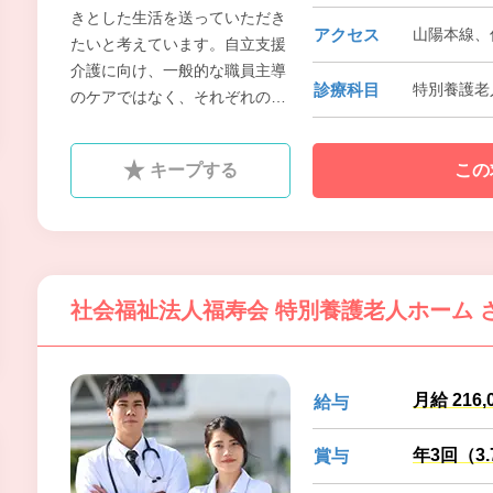
きとした生活を送っていただき
アクセス
山陽本線、
たいと考えています。自立支援
介護に向け、一般的な職員主導
診療科目
特別養護老
のケアではなく、それぞれの方
がどのような能力を持ち、どの
ような想いを持ち、どうしたい
キープする
この
のかを共に見つけ出していき、
どのような日常を過ごしていく
のかを、ご利用者様本位で考え
ていきます。
社会福祉法人福寿会 特別養護老人ホーム 
月給 216,
給与
年3回（3
賞与