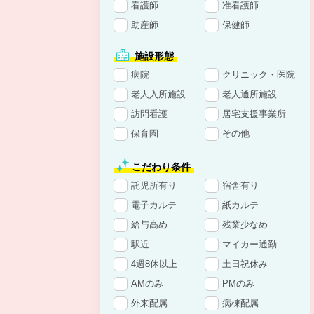
看護師
准看護師
助産師
保健師
施設形態
病院
クリニック・医院
老人入所施設
老人通所施設
訪問看護
居宅支援事業所
保育園
その他
こだわり条件
託児所有り
宿舎有り
電子カルテ
紙カルテ
給与高め
残業少なめ
駅近
マイカー通勤
4週8休以上
土日祝休み
AMのみ
PMのみ
外来配属
病棟配属