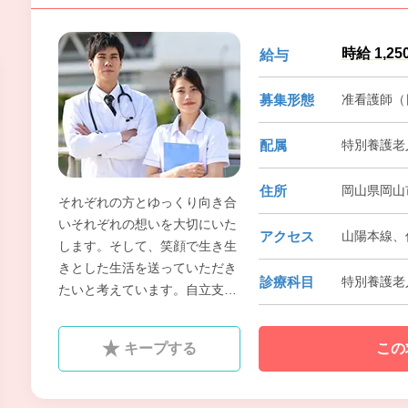
時給 1,25
給与
募集形態
准看護師（
配属
特別養護老
住所
岡山県岡山
それぞれの方とゆっくり向き合
いそれぞれの想いを大切にいた
アクセス
山陽本線、
します。そして、笑顔で生き生
きとした生活を送っていただき
診療科目
特別養護老
たいと考えています。自立支援
介護に向け、一般的な職員主導
のケアではなく、それぞれの方
キープする
この
がどのような能力を持ち、どの
ような想いを持ち、どうしたい
のかを共に見つけ出していき、