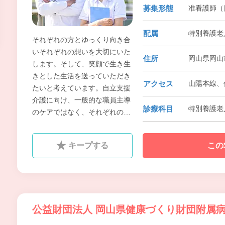
募集形態
准看護師（
配属
特別養護老
それぞれの方とゆっくり向き合
いそれぞれの想いを大切にいた
住所
岡山県岡山
します。そして、笑顔で生き生
きとした生活を送っていただき
アクセス
山陽本線、
たいと考えています。自立支援
介護に向け、一般的な職員主導
診療科目
特別養護老
のケアではなく、それぞれの方
がどのような能力を持ち、どの
ような想いを持ち、どうしたい
キープする
この
のかを共に見つけ出していき、
どのような日常を過ごしていく
のかを、ご利用者様本位で考え
ていきます。
公益財団法人 岡山県健康づくり財団附属