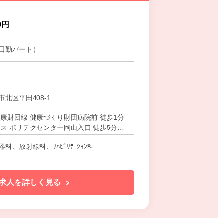
0円
日勤パート）
北区平田408-1
健康財団線 健康づくり財団病院前 徒歩1分
バス ポリテクセンター岡山入口 徒歩5分
伯備線 北長瀬駅から車で約10分
科、放射線科、ﾘﾊﾋﾞﾘﾃｰｼｮﾝ科
求人を詳しく見る