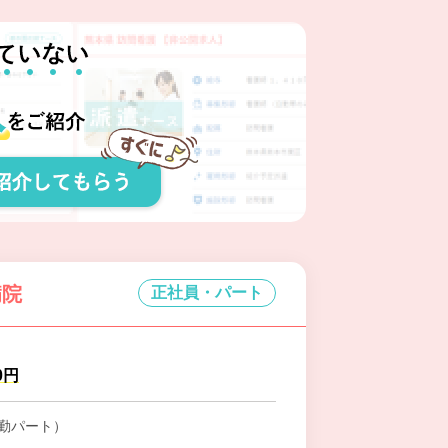
病院
正社員・パート
0円
勤パート）