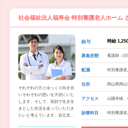
どのような日常を過ごしていく
のかを、ご利用者様本位で考え
社会福祉法人福寿会 特別養護老人ホーム 
ていきます。
時給 1,25
給与
募集形態
看護師（日
配属
特別養護老
住所
岡山県岡山
それぞれの方とゆっくり向き合
いそれぞれの想いを大切にいた
アクセス
山陽本線、
します。そして、笑顔で生き生
きとした生活を送っていただき
診療科目
特別養護老
たいと考えています。自立支援
介護に向け、一般的な職員主導