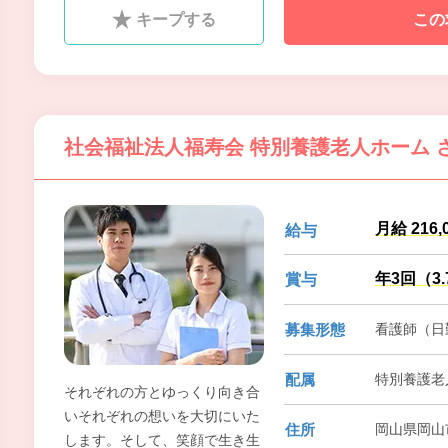
のケアではなく、それぞれの方
キープする
この
がどのような能力を持ち、どの
ような想いを持ち、どうしたい
のかを共に見つけ出していき、
どのような日常を過ごしていく
のかを、ご利用者様本位で考え
社会福祉法人福寿会 特別養護老人ホーム 
ていきます。
月給 216,
給与
年3回（3
賞与
募集形態
看護師（日
配属
特別養護老
それぞれの方とゆっくり向き合
いそれぞれの想いを大切にいた
住所
岡山県岡山
します。そして、笑顔で生き生