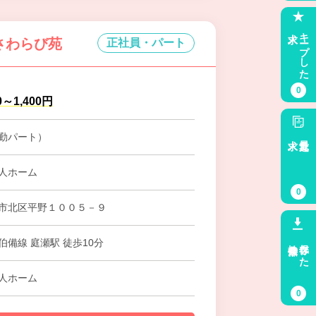
求人
キープした
さわらび苑
正社員・パート
0
0～1,400円
勤パート）
求人
最近見た
人ホーム
0
市北区平野１００５－９
検索条件
保存した
伯備線 庭瀬駅 徒歩10分
人ホーム
0