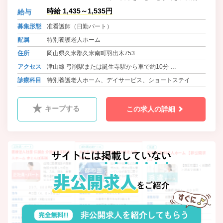
かな環境に恵まれています。自家用
時給 1,435～1,535円
給与
車で岡山市中心部から60分、津山市
中心部から30分。やまなみ街道沿い
募集形態
准看護師（日勤パート）
にある施設です。
配属
特別養護老人ホーム
住所
岡山県久米郡久米南町羽出木753
アクセス
津山線 弓削駅または誕生寺駅から車で約10分
姫新線 西勝間田駅から車で約20分
診療科目
特別養護老人ホーム、デイサービス、ショートステイ
因美線 津山駅から車で約25分
キープする
この求人の詳細