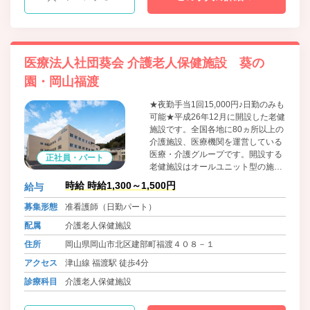
医療法人社団葵会 介護老人保健施設 葵の
園・岡山福渡
★夜勤手当1回15,000円♪日勤のみも
可能★平成26年12月に開設した老健
施設です。全国各地に80ヵ所以上の
介護施設、医療機関を運営している
医療・介護グループです。開設する
正社員・パート
老健施設はオールユニット型の施設
です。ご利用者一人一人の特徴に合
時給 時給1,300～1,500円
給与
わせたユニットケアを実践し、山や
川、自然豊かな環境の中でゆったり
募集形態
准看護師（日勤パート）
と過ごして頂ける施設を目指してい
配属
介護老人保健施設
ます。
住所
岡山県岡山市北区建部町福渡４０８－１
アクセス
津山線 福渡駅 徒歩4分
診療科目
介護老人保健施設