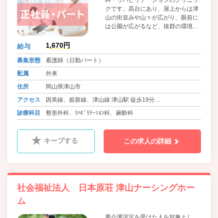
科・リハビリテーションのクリニッ
クです。高台にあり、屋上からは津
山の街並みや山々が広がり、眼前に
は公園が広がるなど、抜群の環境で
患者様の治療、入院療養を行ってい
ただける環境となっています。
1,670円
給与
募集形態
看護師（日勤パート）
配属
外来
住所
岡山県津山市
アクセス
因美線、姫新線、津山線 津山駅 徒歩19分
バス 中鉄ほくぶバス等 文化センター北口 徒歩2分
診療科目
整形外科、ﾘﾊﾋﾞﾘﾃｰｼｮﾝ科、麻酔科
バス 美咲町営・美作市営バス等 北町 徒歩2分
キープする
この求人の詳細
社会福祉法人 日本原荘 津山ナーシングホー
ム
要介護認定を受けた人を対象とし