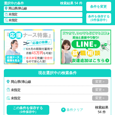
選択中の条件
検索結果 54 件
条件を変更
岡山県/津山線
未指定
条件を保存する
岡山県/津山線/正社員・パート・応援ナース・派遣
の 看護師求
（0件保存中）
未指定
人・派遣・転職・募集一覧
現在選択中の検索条件
変更＞
岡山県/津山線
変更＞
未指定
変更＞
未指定
検索結果
この条件を保存する
×
条件クリア
（0件保存中）
54 件