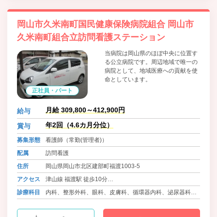
岡山市久米南町国民健康保険病院組合 岡山市
久米南町組合立訪問看護ステーション
当病院は岡山県のほぼ中央に位置す
る公立病院です。周辺地域で唯一の
病院として、地域医療への貢献を使
命としています。
正社員・パート
月給 309,800～412,900円
給与
年2回（4.6カ月分位）
賞与
募集形態
看護師（常勤(管理者)）
配属
訪問看護
住所
岡山県岡山市北区建部町福渡1003-5
アクセス
津山線 福渡駅 徒歩10分
バス 御津・建部コミュニティ 福渡病院 徒歩1分
診療科目
内科、整形外科、眼科、皮膚科、循環器内科、泌尿器科、
人工透析内科、精神科、呼吸器内科、消化器内科、糖尿病
内科、腎臓内科、ﾘﾊﾋﾞﾘﾃｰｼｮﾝ科、放射線科