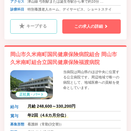
アクセス
津山線 弓削駅または誕生寺駅から車で約10分
姫新線 西勝間田駅から車で約20分
診療科目
特別養護老人ホーム、デイサービス、ショートステイ
因美線 津山駅から車で約25分
キープする
この求人の詳細
岡山市久米南町国民健康保険病院組合 岡山市
久米南町組合立国民健康保険福渡病院
当病院は岡山県のほぼ中央に位置す
る公立病院です。周辺地域で唯一の
病院として、地域医療への貢献を使
命としています。
正社員・パート
月給 248,600～330,200円
給与
年2回（4.6カ月分位）
賞与
募集形態
看護師（常勤(3交替)）