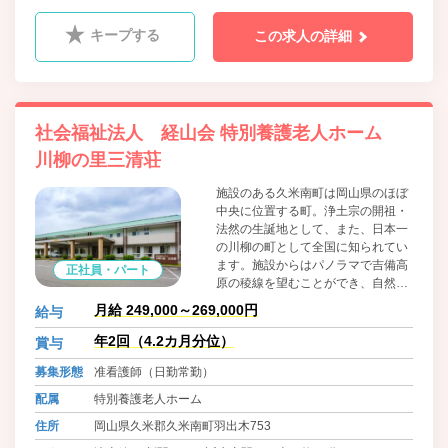
キープする
この求人の詳細
社会福祉法人 経山会 特別養護老人ホーム
川柳の里三清荘
施設のある久米南町は岡山県のほぼ
中央に位置する町。浄土宗の開祖・
法然の生誕地として、また、日本一
の川柳の町として全国に知られてい
ます。施設からはパノラマで吉備高
正社員・パート
原の稜線を望むことができ、自然豊
かな環境に恵まれています。自家用
月給 249,000～269,000円
給与
車で岡山市中心部から60分、津山市
中心部から30分。やまなみ街道沿い
年2回（4.2カ月分位）
賞与
にある施設です。
募集形態
准看護師（日勤常勤）
配属
特別養護老人ホーム
住所
岡山県久米郡久米南町羽出木753