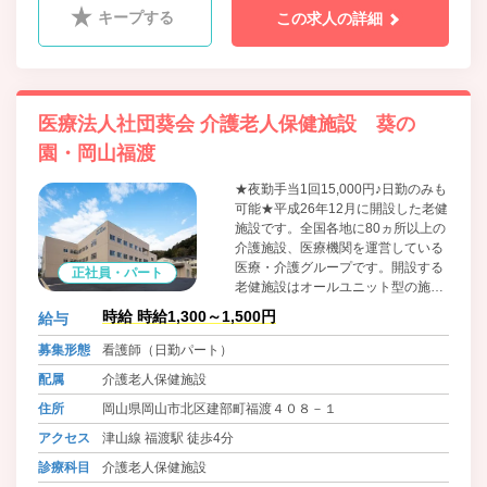
キープする
この求人の詳細
医療法人社団葵会 介護老人保健施設 葵の
園・岡山福渡
★夜勤手当1回15,000円♪日勤のみも
可能★平成26年12月に開設した老健
施設です。全国各地に80ヵ所以上の
介護施設、医療機関を運営している
医療・介護グループです。開設する
正社員・パート
老健施設はオールユニット型の施設
です。ご利用者一人一人の特徴に合
時給 時給1,300～1,500円
給与
わせたユニットケアを実践し、山や
川、自然豊かな環境の中でゆったり
募集形態
看護師（日勤パート）
と過ごして頂ける施設を目指してい
配属
介護老人保健施設
ます。
住所
岡山県岡山市北区建部町福渡４０８－１
アクセス
津山線 福渡駅 徒歩4分
診療科目
介護老人保健施設