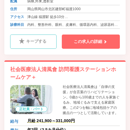
配属
病棟,外来,透析室
住所
岡山県岡山市北区建部町福渡1000
アクセス
津山線 福渡駅 徒歩10分
バス 御津・建部コミュニティ 福渡病院 徒歩1分
診療科目
内科、整形外科、眼科、皮膚科、循環器内科、泌尿器科、
人工透析内科、精神科、呼吸器内科、消化器内科、糖尿病
内科、腎臓内科、ﾘﾊﾋﾞﾘﾃｰｼｮﾝ科、放射線科
キープする
この求人の詳細
社会医療法人清風會 訪問看護ステーションホ
ームケア＋
社会医療法人清風會は「自律の支
援」が合言葉のリハビリテーショ
ン。0歳から100歳までの人を家族ぐ
るみ、地域ぐるみで支える家庭医
療。この2つを軸に地域包括ケアの
正社員・パート
拠点の一つとして活動しています。
月給 241,900～331,000円
給与
年2回（2.5カ月分位）