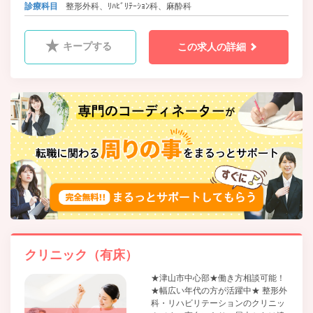
バス 中鉄ほくぶバス等 文化センター北口 徒歩2分
診療科目
整形外科、ﾘﾊﾋﾞﾘﾃｰｼｮﾝ科、麻酔科
バス 美咲町営・美作市営バス等 北町 徒歩2分
キープする
この求人の詳細
クリニック（有床）
★津山市中心部★働き方相談可能！
★幅広い年代の方が活躍中★ 整形外
科・リハビリテーションのクリニッ