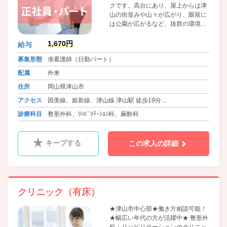
クです。高台にあり、屋上からは津
山の街並みや山々が広がり、眼前に
は公園が広がるなど、抜群の環境で
患者様の治療、入院療養を行ってい
ただける環境となっています。
1,670円
給与
募集形態
准看護師（日勤パート）
配属
外来
住所
岡山県津山市
アクセス
因美線、姫新線、津山線 津山駅 徒歩19分
バス 中鉄ほくぶバス等 文化センター北口 徒歩2分
診療科目
整形外科、ﾘﾊﾋﾞﾘﾃｰｼｮﾝ科、麻酔科
バス 美咲町営・美作市営バス等 北町 徒歩2分
キープする
この求人の詳細
クリニック（有床）
★津山市中心部★働き方相談可能！
★幅広い年代の方が活躍中★ 整形外