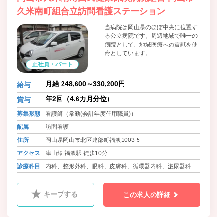
久米南町組合立訪問看護ステーション
当病院は岡山県のほぼ中央に位置す
る公立病院です。周辺地域で唯一の
病院として、地域医療への貢献を使
命としています。
正社員・パート
月給 248,600～330,200円
給与
年2回（4.6カ月分位）
賞与
募集形態
看護師（常勤(会計年度任用職員)）
配属
訪問看護
住所
岡山県岡山市北区建部町福渡1003-5
アクセス
津山線 福渡駅 徒歩10分
バス 御津・建部コミュニティ 福渡病院 徒歩1分
診療科目
内科、整形外科、眼科、皮膚科、循環器内科、泌尿器科、
人工透析内科、精神科、呼吸器内科、消化器内科、糖尿病
内科、腎臓内科、ﾘﾊﾋﾞﾘﾃｰｼｮﾝ科、放射線科
キープする
この求人の詳細