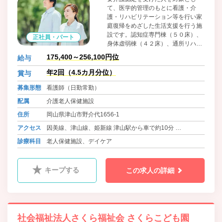
て、医学的管理のもとに看護・介
護・リハビリテーション等を行い家
庭復帰をめざした生活支援を行う施
設です。認知症専門棟（５０床）、
正社員・パート
身体虚弱棟（４２床）、通所リハビ
リテーションを運営しています。
175,400～256,100円位
給与
年2回（4.5カ月分位）
賞与
募集形態
看護師（日勤常勤）
配属
介護老人保健施設
住所
岡山県津山市野介代1656-1
アクセス
因美線、津山線、姫新線 津山駅から車で約10分
バス 中鉄ほくぶバス 高野・小坂線 宇才谷 徒歩5分
診療科目
老人保健施設、デイケア
バス ごんごバス 山西簡易郵便局前 徒歩14分
キープする
この求人の詳細
社会福祉法人さくら福祉会 さくらこども園