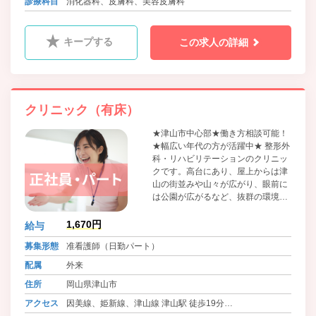
診療科目
消化器科、皮膚科、美容皮膚科
キープする
この求人の詳細
クリニック（有床）
★津山市中心部★働き方相談可能！
★幅広い年代の方が活躍中★ 整形外
科・リハビリテーションのクリニッ
クです。高台にあり、屋上からは津
山の街並みや山々が広がり、眼前に
は公園が広がるなど、抜群の環境で
患者様の治療、入院療養を行ってい
ただける環境となっています。
1,670円
給与
募集形態
准看護師（日勤パート）
配属
外来
住所
岡山県津山市
アクセス
因美線、姫新線、津山線 津山駅 徒歩19分