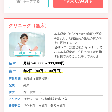
キープする
この求人の詳細
クリニック（無床）
基本理念「科学的でかつ適正な医療
を普及し、地域住民の生活の質の向
上に貢献すること」
昭和42年、設立当初からうけついで
いる基本理念が、今日も我々が目指
正社員・パート
す目標であることは幸せでありま
す。
月給 248,000～339,000円
給与
今後もこの理念を抱いて地域に医療
サービスを提供しつづけるために、
年2回（80万～100万円）
賞与
常に基本基礎にたちかえることを忘
募集形態
看護師（日勤常勤）
れないようにしております。
医療行為やその提供の場である院内
配属
外来
では、感染症防止対策について職員
住所
岡山県津山市
皆が注意を払うことを怠らないよう
に喚起しています。
アクセス
姫新線、津山線 津山駅 徒歩15分
診療科目
消化器科、皮膚科、美容皮膚科