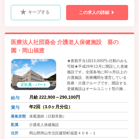
キープする
この求人の詳細
医療法人社団葵会 介護老人保健施設 葵の
園・岡山福渡
★夜勤手当1回15,000円♪日勤のみも
可能★平成26年12月に開設した老健
施設です。全国各地に80ヵ所以上の
介護施設、医療機関を運営している
医療・介護グループです。開設する
正社員・パート
老健施設はオールユニット型の施設
です。ご利用者一人一人の特徴に合
月給 222,900～290,100円
給与
わせたユニットケアを実践し、山や
川、自然豊かな環境の中でゆったり
年2回（3.0ヶ月分位）
賞与
と過ごして頂ける施設を目指してい
募集形態
准看護師（日勤常勤）
ます。
配属
介護老人保健施設
住所
岡山県岡山市北区建部町福渡４０８－１