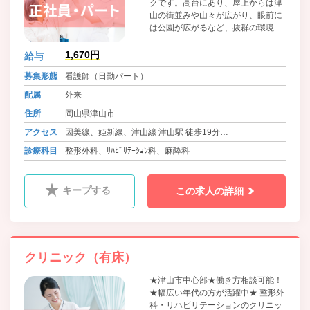
クです。高台にあり、屋上からは津
山の街並みや山々が広がり、眼前に
は公園が広がるなど、抜群の環境で
患者様の治療、入院療養を行ってい
ただける環境となっています。
1,670円
給与
募集形態
看護師（日勤パート）
配属
外来
住所
岡山県津山市
アクセス
因美線、姫新線、津山線 津山駅 徒歩19分
バス 中鉄ほくぶバス等 文化センター北口 徒歩2分
診療科目
整形外科、ﾘﾊﾋﾞﾘﾃｰｼｮﾝ科、麻酔科
バス 美咲町営・美作市営バス等 北町 徒歩2分
キープする
この求人の詳細
クリニック（有床）
★津山市中心部★働き方相談可能！
★幅広い年代の方が活躍中★ 整形外
科・リハビリテーションのクリニッ