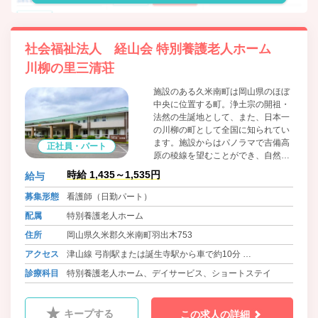
社会福祉法人 経山会 特別養護老人ホーム
川柳の里三清荘
施設のある久米南町は岡山県のほぼ
中央に位置する町。浄土宗の開祖・
法然の生誕地として、また、日本一
の川柳の町として全国に知られてい
ます。施設からはパノラマで吉備高
正社員・パート
原の稜線を望むことができ、自然豊
かな環境に恵まれています。自家用
時給 1,435～1,535円
給与
車で岡山市中心部から60分、津山市
中心部から30分。やまなみ街道沿い
募集形態
看護師（日勤パート）
にある施設です。
配属
特別養護老人ホーム
住所
岡山県久米郡久米南町羽出木753
アクセス
津山線 弓削駅または誕生寺駅から車で約10分
姫新線 西勝間田駅から車で約20分
診療科目
特別養護老人ホーム、デイサービス、ショートステイ
因美線 津山駅から車で約25分
キープする
この求人の詳細