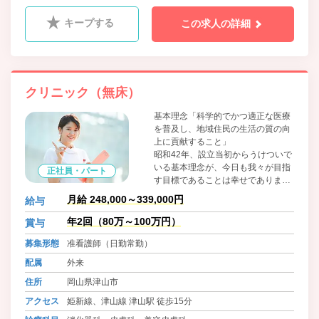
キープする
この求人の詳細
クリニック（無床）
基本理念「科学的でかつ適正な医療
を普及し、地域住民の生活の質の向
上に貢献すること」
昭和42年、設立当初からうけついで
いる基本理念が、今日も我々が目指
正社員・パート
す目標であることは幸せでありま
す。
月給 248,000～339,000円
給与
今後もこの理念を抱いて地域に医療
サービスを提供しつづけるために、
年2回（80万～100万円）
賞与
常に基本基礎にたちかえることを忘
募集形態
准看護師（日勤常勤）
れないようにしております。
医療行為やその提供の場である院内
配属
外来
では、感染症防止対策について職員
住所
岡山県津山市
皆が注意を払うことを怠らないよう
に喚起しています。
アクセス
姫新線、津山線 津山駅 徒歩15分