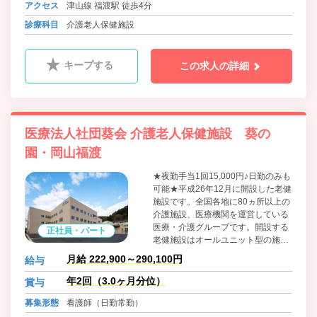
アクセス
津山線 福渡駅 徒歩4分
診療科目
介護老人保健施設
キープする
この求人の詳細
医療法人社団葵会 介護老人保健施設 葵の
園・岡山福渡
★夜勤手当1回15,000円♪日勤のみも
可能★平成26年12月に開設した老健
施設です。全国各地に80ヵ所以上の
介護施設、医療機関を運営している
医療・介護グループです。開設する
正社員・パート
老健施設はオールユニット型の施設
です。ご利用者一人一人の特徴に合
月給 222,900～290,100円
給与
わせたユニットケアを実践し、山や
川、自然豊かな環境の中でゆったり
年2回（3.0ヶ月分位）
賞与
と過ごして頂ける施設を目指してい
募集形態
看護師（日勤常勤）
ます。