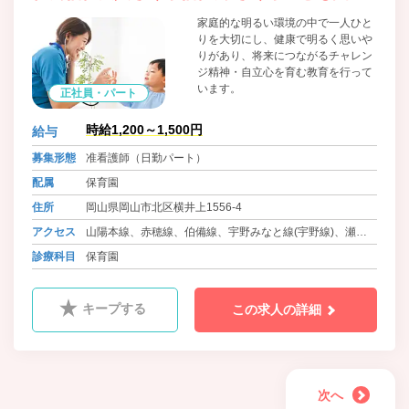
家庭的な明るい環境の中で一人ひと
りを大切にし、健康で明るく思いや
りがあり、将来につながるチャレン
ジ精神・自立心を育む教育を行って
います。
正社員・パート
時給1,200～1,500円
給与
募集形態
准看護師（日勤パート）
配属
保育園
住所
岡山県岡山市北区横井上1556-4
アクセス
山陽本線、赤穂線、伯備線、宇野みなと線(宇野線)、瀬戸
大橋線、桃太郎線(吉備線)、津山線 岡山駅から車で約20分
診療科目
保育園
バス 岡電・中鉄バス 免許センター線 小林口 徒歩2分
バス 岡電・中鉄バス 国立病院線 田益 徒歩7分
キープする
この求人の詳細
次へ