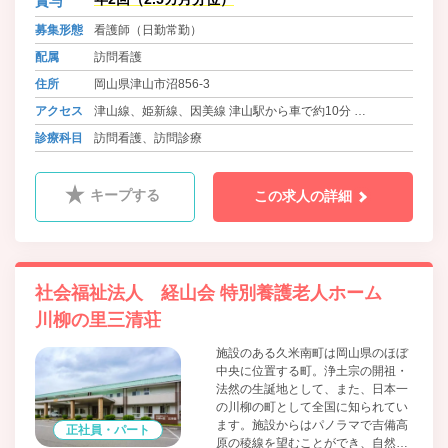
賞与
募集形態
看護師（日勤常勤）
配属
訪問看護
住所
岡山県津山市沼856-3
アクセス
津山線、姫新線、因美線 津山駅から車で約10分
バス ごんごバス 小循環線 コープ林田前 徒歩1分
診療科目
訪問看護、訪問診療
バス 中鉄ほくぶバス 行方・小坂線 志戸部下 徒歩2分
キープする
この求人の詳細
社会福祉法人 経山会 特別養護老人ホーム
川柳の里三清荘
施設のある久米南町は岡山県のほぼ
中央に位置する町。浄土宗の開祖・
法然の生誕地として、また、日本一
の川柳の町として全国に知られてい
ます。施設からはパノラマで吉備高
正社員・パート
原の稜線を望むことができ、自然豊