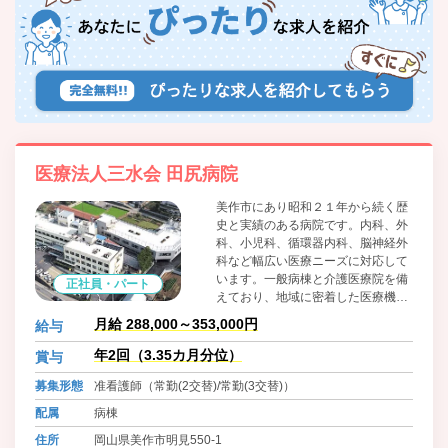
医療法人三水会 田尻病院
美作市にあり昭和２１年から続く歴
史と実績のある病院です。内科、外
科、小児科、循環器内科、脳神経外
科など幅広い医療ニーズに対応して
います。一般病棟と介護医療院を備
正社員・パート
えており、地域に密着した医療機関
として機能しています。職員に対し
月給 288,000～353,000円
給与
てはワークライフバランスに積極的
に取り組んでおり、院内保育所の設
年2回（3.35カ月分位）
賞与
置、可能な限りの希望を取り入れた
募集形態
准看護師（常勤(2交替)/常勤(3交替)）
柔軟な勤務体制等、職員の働きやす
さをとても大切にしています。
配属
病棟
住所
岡山県美作市明見550-1