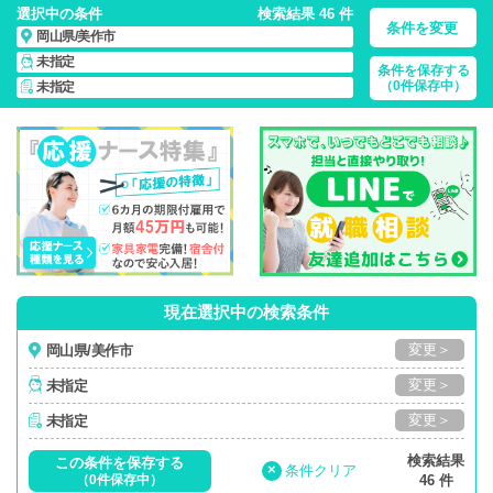
選択中の条件
検索結果 46 件
条件を変更
岡山県/美作市
未指定
条件を保存する
岡山県/美作市/正社員・パート・応援ナース・派遣
の 看護師求
（0件保存中）
未指定
人・派遣・転職・募集一覧
現在選択中の検索条件
変更＞
岡山県/美作市
変更＞
未指定
変更＞
未指定
検索結果
この条件を保存する
×
条件クリア
（0件保存中）
46 件