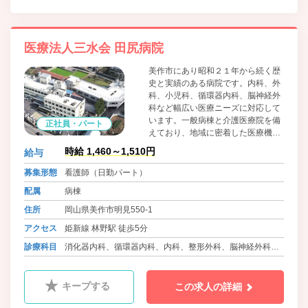
医療法人三水会 田尻病院
美作市にあり昭和２１年から続く歴
史と実績のある病院です。内科、外
科、小児科、循環器内科、脳神経外
科など幅広い医療ニーズに対応して
います。一般病棟と介護医療院を備
正社員・パート
えており、地域に密着した医療機関
として機能しています。職員に対し
時給 1,460～1,510円
給与
てはワークライフバランスに積極的
に取り組んでおり、院内保育所の設
募集形態
看護師（日勤パート）
置、可能な限りの希望を取り入れた
配属
病棟
柔軟な勤務体制等、職員の働きやす
さをとても大切にしています。
住所
岡山県美作市明見550-1
アクセス
姫新線 林野駅 徒歩5分
診療科目
消化器内科、循環器内科、内科、整形外科、脳神経外科、
小児科、皮膚科、介護医療院
キープする
この求人の詳細