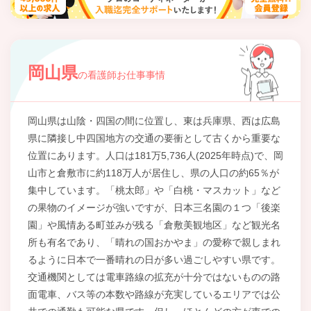
岡山県
の看護師お仕事事情
岡山県は山陰・四国の間に位置し、東は兵庫県、西は広島
県に隣接し中四国地方の交通の要衝として古くから重要な
位置にあります。人口は181万5,736人(2025年時点)で、岡
山市と倉敷市に約118万人が居住し、県の人口の約65％が
集中しています。「桃太郎」や「白桃・マスカット」など
の果物のイメージが強いですが、日本三名園の１つ「後楽
園」や風情ある町並みが残る「倉敷美観地区」など観光名
所も有名であり、「晴れの国おかやま」の愛称で親しまれ
るように日本で一番晴れの日が多い過ごしやすい県です。
交通機関としては電車路線の拡充が十分ではないものの路
面電車、バス等の本数や路線が充実しているエリアでは公