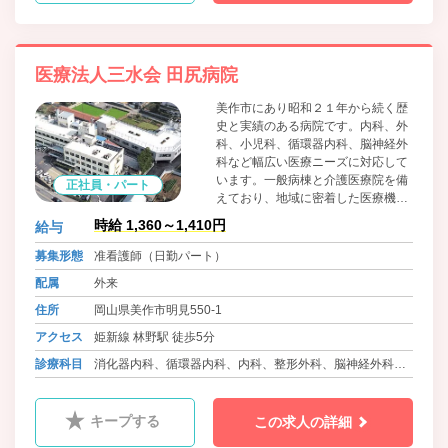
医療法人三水会 田尻病院
美作市にあり昭和２１年から続く歴
史と実績のある病院です。内科、外
科、小児科、循環器内科、脳神経外
科など幅広い医療ニーズに対応して
います。一般病棟と介護医療院を備
正社員・パート
えており、地域に密着した医療機関
として機能しています。職員に対し
時給 1,360～1,410円
給与
てはワークライフバランスに積極的
に取り組んでおり、院内保育所の設
募集形態
准看護師（日勤パート）
置、可能な限りの希望を取り入れた
配属
外来
柔軟な勤務体制等、職員の働きやす
さをとても大切にしています。
住所
岡山県美作市明見550-1
アクセス
姫新線 林野駅 徒歩5分
診療科目
消化器内科、循環器内科、内科、整形外科、脳神経外科、
小児科、皮膚科、介護医療院
キープする
この求人の詳細