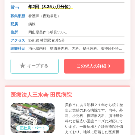
に取り組んでおり、院内保育所の設
年2回（3.35カ月分位）
賞与
置、可能な限りの希望を取り入れた
募集形態
看護師（夜勤常勤）
柔軟な勤務体制等、職員の働きやす
さをとても大切にしています。
配属
病棟
住所
岡山県美作市明見550-1
アクセス
姫新線 林野駅 徒歩5分
診療科目
消化器内科、循環器内科、内科、整形外科、脳神経外科、
小児科、皮膚科、介護医療院
キープする
この求人の詳細
医療法人三水会 田尻病院
美作市にあり昭和２１年から続く歴
史と実績のある病院です。内科、外
科、小児科、循環器内科、脳神経外
科など幅広い医療ニーズに対応して
います。一般病棟と介護医療院を備
正社員・パート
えており、地域に密着した医療機関