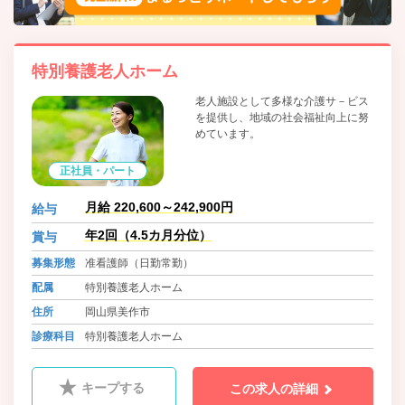
特別養護老人ホーム
老人施設として多様な介護サ－ビス
を提供し、地域の社会福祉向上に努
めています。
正社員・パート
月給 220,600～242,900円
給与
年2回（4.5カ月分位）
賞与
募集形態
准看護師（日勤常勤）
配属
特別養護老人ホーム
住所
岡山県美作市
診療科目
特別養護老人ホーム
キープする
この求人の詳細