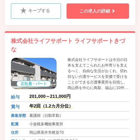
キープする
この求人の詳細
株式会社ライフサポート ライフサポートきづ
な
株式会社ライフサポートは今日の日
本を支えてこられたお年寄りを支え
るべく、自由な生活がおくれ、切れ
目ない介護サービスを安価で受ける
ことができる介護事業所を目指し、
正社員・パート
岡山県を中心に鳥取、福山に10件以
上の介護事業所を運営しています。
201,000～211,000円
給与
小規模多機能型居宅介護事業所で
は、『通い』『訪問』泊り』の各サ
年2回（1.2カ月分位）
賞与
ービスをいつもの顔なじみのスタッ
募集形態
看護師（日勤常勤）
フが対応しており、ご自身の住み慣
れた環境で過ごせる普段の生活をサ
配属
小規模多機能事業所
ポートしています。
住所
岡山県美作市梶並70