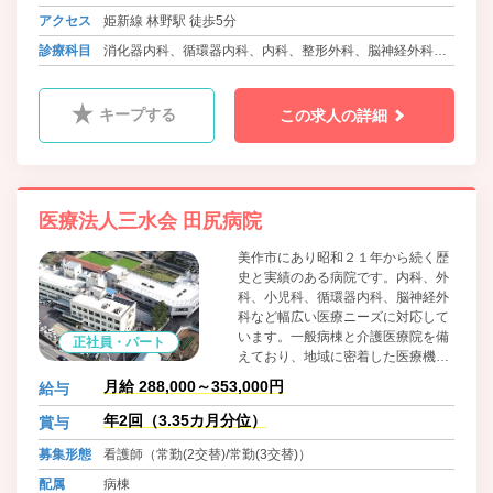
アクセス
姫新線 林野駅 徒歩5分
診療科目
消化器内科、循環器内科、内科、整形外科、脳神経外科、
小児科、皮膚科、介護医療院
キープする
この求人の詳細
医療法人三水会 田尻病院
美作市にあり昭和２１年から続く歴
史と実績のある病院です。内科、外
科、小児科、循環器内科、脳神経外
科など幅広い医療ニーズに対応して
います。一般病棟と介護医療院を備
正社員・パート
えており、地域に密着した医療機関
として機能しています。職員に対し
月給 288,000～353,000円
給与
てはワークライフバランスに積極的
に取り組んでおり、院内保育所の設
年2回（3.35カ月分位）
賞与
置、可能な限りの希望を取り入れた
募集形態
看護師（常勤(2交替)/常勤(3交替)）
柔軟な勤務体制等、職員の働きやす
さをとても大切にしています。
配属
病棟