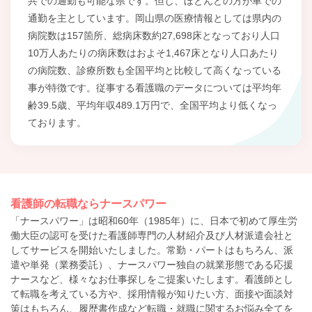
共での通勤も可能な県です。但し、ほとんどの方が車での
通勤を主としています。岡山県の医療情報としては県内の
病院数は157箇所、総病床数約27,698床となっており人口
10万人あたりの病床数はおよそ1,467床となり人口あたり
の病院数、診療所数も全国平均と比較して高くなっている
事が特徴です。従事する看護職のデータについては平均年
齢39.5歳、平均年収489.1万円で、全国平均より低くなっ
ております。
看護師の転職ならナースパワー
「ナースパワー」は昭和60年（1985年）に、日本で初めて厚生労
働大臣の認可を受けた看護師専門の人材紹介及び人材派遣会社と
してサービスを開始いたしました。常勤・パートはもちろん、派
遣や単発（業務委託）、ナースパワー独自の就業形態である応援
ナースなど、様々なお仕事探しをご提案いたします。看護師とし
て転職を考えている方や、採用情報が知りたい方、面接や面談対
策はもちろん、履歴書作成など転職・就職に関するお悩み全てを