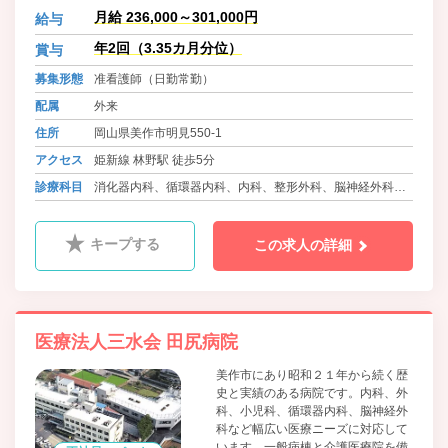
として機能しています。職員に対し
月給 236,000～301,000円
給与
てはワークライフバランスに積極的
に取り組んでおり、院内保育所の設
年2回（3.35カ月分位）
賞与
置、可能な限りの希望を取り入れた
募集形態
准看護師（日勤常勤）
柔軟な勤務体制等、職員の働きやす
さをとても大切にしています。
配属
外来
住所
岡山県美作市明見550-1
アクセス
姫新線 林野駅 徒歩5分
診療科目
消化器内科、循環器内科、内科、整形外科、脳神経外科、
小児科、皮膚科、介護医療院
キープする
この求人の詳細
医療法人三水会 田尻病院
美作市にあり昭和２１年から続く歴
史と実績のある病院です。内科、外
科、小児科、循環器内科、脳神経外
科など幅広い医療ニーズに対応して
います。一般病棟と介護医療院を備