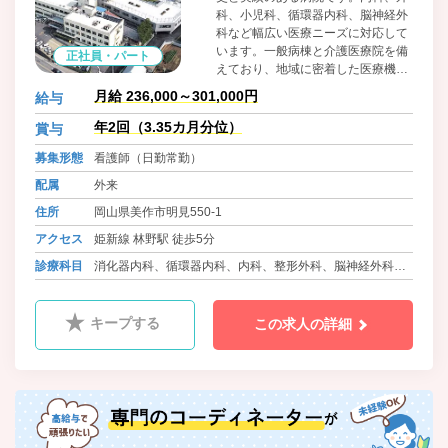
科、小児科、循環器内科、脳神経外
科など幅広い医療ニーズに対応して
います。一般病棟と介護医療院を備
正社員・パート
えており、地域に密着した医療機関
として機能しています。職員に対し
月給 236,000～301,000円
給与
てはワークライフバランスに積極的
に取り組んでおり、院内保育所の設
年2回（3.35カ月分位）
賞与
置、可能な限りの希望を取り入れた
募集形態
看護師（日勤常勤）
柔軟な勤務体制等、職員の働きやす
さをとても大切にしています。
配属
外来
住所
岡山県美作市明見550-1
アクセス
姫新線 林野駅 徒歩5分
診療科目
消化器内科、循環器内科、内科、整形外科、脳神経外科、
小児科、皮膚科、介護医療院
キープする
この求人の詳細