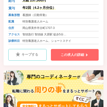
月給 257,000円
給与
任せいただけるように、より良いケ
ア、より良いサービスを提供し続け
年2回（4.2ヶ月分位）
賞与
ること。そして、施設周辺に暮らす
募集形態
看護師（日勤常勤）
地域の人々にとっても価値ある存在
へと成長すること。各種イベントの
配属
特別養護老人ホーム
開放や近隣保育園・小学校などとの
住所
岡山県美作市古町1707-3
交流を通して、地域に根づき、地域
に開かれた施設運営を行っていま
アクセス
智頭急行 智頭線 大原駅 徒歩5分
す。
バス 美作市営大原バス 大原病院 徒歩1分
診療科目
特別養護老人ホーム、ショートステイ
バス 美作共同バス 大原病院前 徒歩1分
キープする
この求人の詳細