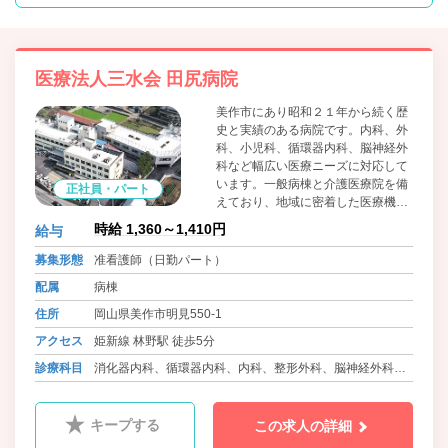
医療法人三水会 田尻病院
美作市にあり昭和２１年から続く歴
史と実績のある病院です。内科、外
科、小児科、循環器内科、脳神経外
科など幅広い医療ニーズに対応して
います。一般病棟と介護医療院を備
正社員・パート
えており、地域に密着した医療機関
として機能しています。職員に対し
時給 1,360～1,410円
給与
てはワークライフバランスに積極的
に取り組んでおり、院内保育所の設
募集形態
准看護師（日勤パート）
置、可能な限りの希望を取り入れた
配属
病棟
柔軟な勤務体制等、職員の働きやす
さをとても大切にしています。
住所
岡山県美作市明見550-1
アクセス
姫新線 林野駅 徒歩5分
診療科目
消化器内科、循環器内科、内科、整形外科、脳神経外科、
小児科、皮膚科、介護医療院
キープする
この求人の詳細