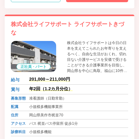
株式会社ライフサポート ライフサポートきづ
な
株式会社ライフサポートは今日の日
本を支えてこられたお年寄りを支え
るべく、自由な生活がおくれ、切れ
目ない介護サービスを安価で受ける
ことができる介護事業所を目指し、
正社員・パート
岡山県を中心に鳥取、福山に10件以
上の介護事業所を運営しています。
201,000～211,000円
給与
小規模多機能型居宅介護事業所で
は、『通い』『訪問』泊り』の各サ
年2回（1.2カ月分位）
賞与
ービスをいつもの顔なじみのスタッ
募集形態
准看護師（日勤常勤）
フが対応しており、ご自身の住み慣
れた環境で過ごせる普段の生活をサ
配属
小規模多機能事業所
ポートしています。
住所
岡山県美作市梶並70
アクセス
バス 梶並バス停留所 徒歩1分
診療科目
小規模多機能