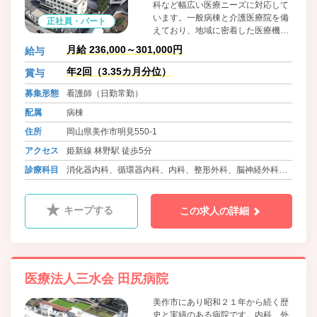
科など幅広い医療ニーズに対応して
います。一般病棟と介護医療院を備
正社員・パート
えており、地域に密着した医療機関
として機能しています。職員に対し
月給 236,000～301,000円
給与
てはワークライフバランスに積極的
に取り組んでおり、院内保育所の設
年2回（3.35カ月分位）
賞与
置、可能な限りの希望を取り入れた
募集形態
看護師（日勤常勤）
柔軟な勤務体制等、職員の働きやす
さをとても大切にしています。
配属
病棟
住所
岡山県美作市明見550-1
アクセス
姫新線 林野駅 徒歩5分
診療科目
消化器内科、循環器内科、内科、整形外科、脳神経外科、
小児科、皮膚科、介護医療院
キープする
この求人の詳細
医療法人三水会 田尻病院
美作市にあり昭和２１年から続く歴
史と実績のある病院です。内科、外