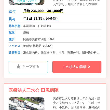
正社員・パート
えており、地域に密着した医療機関
として機能しています。職員に対し
月給 236,000～301,000円
給与
てはワークライフバランスに積極的
に取り組んでおり、院内保育所の設
年2回（3.35カ月分位）
賞与
置、可能な限りの希望を取り入れた
募集形態
准看護師（日勤常勤）
柔軟な勤務体制等、職員の働きやす
さをとても大切にしています。
配属
病棟
住所
岡山県美作市明見550-1
アクセス
姫新線 林野駅 徒歩5分
診療科目
消化器内科、循環器内科、内科、整形外科、脳神経外科、
小児科、皮膚科、介護医療院
キープする
この求人の詳細
医療法人三水会 田尻病院
美作市にあり昭和２１年から続く歴
史と実績のある病院です。内科、外
科、小児科、循環器内科、脳神経外