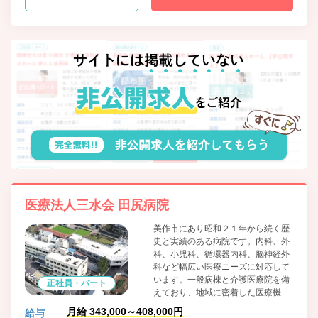
医療法人三水会 田尻病院
美作市にあり昭和２１年から続く歴
史と実績のある病院です。内科、外
科、小児科、循環器内科、脳神経外
科など幅広い医療ニーズに対応して
います。一般病棟と介護医療院を備
正社員・パート
えており、地域に密着した医療機関
として機能しています。職員に対し
月給 343,000～408,000円
給与
てはワークライフバランスに積極的