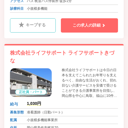
アクセス
バス 梶並バス停留所 徒歩1分
診療科目
小規模多機能
キープする
この求人の詳細
株式会社ライフサポート ライフサポートきづ
な
株式会社ライフサポートは今日の日
本を支えてこられたお年寄りを支え
るべく、自由な生活がおくれ、切れ
目ない介護サービスを安価で受ける
ことができる介護事業所を目指し、
正社員・パート
岡山県を中心に鳥取、福山に10件以
上の介護事業所を運営しています。
1,030円
給与
小規模多機能型居宅介護事業所で
は、『通い』『訪問』泊り』の各サ
募集形態
准看護師（日勤パート）
ービスをいつもの顔なじみのスタッ
配属
小規模多機能事業所
フが対応しており、ご自身の住み慣
れた環境で過ごせる普段の生活をサ
住所
岡山県美作市梶並70