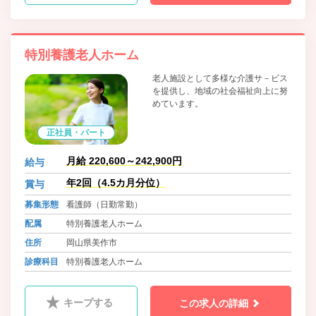
特別養護老人ホーム
老人施設として多様な介護サ－ビス
を提供し、地域の社会福祉向上に努
めています。
正社員・パート
月給 220,600～242,900円
給与
年2回（4.5カ月分位）
賞与
募集形態
看護師（日勤常勤）
配属
特別養護老人ホーム
住所
岡山県美作市
診療科目
特別養護老人ホーム
キープする
この求人の詳細