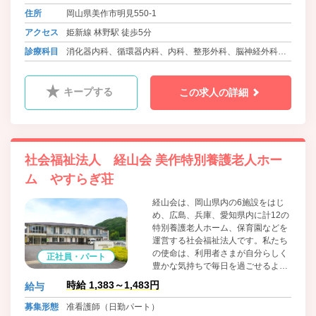
住所
岡山県美作市明見550-1
アクセス
姫新線 林野駅 徒歩5分
診療科目
消化器内科、循環器内科、内科、整形外科、脳神経外科、
小児科、皮膚科、介護医療院
キープする
この求人の詳細
社会福祉法人 経山会 美作特別養護老人ホー
ム やすらぎ荘
経山会は、岡山県内の6施設をはじ
め、広島、兵庫、愛知県内に計12の
特別養護老人ホーム、保育園などを
運営する社会福祉法人です。私たち
の使命は、利用者さまが自分らしく
正社員・パート
豊かな気持ちで毎日を過ごせるよう
に、そして、ご家族にも安心してお
時給 1,383～1,483円
給与
任せいただけるように、より良いケ
ア、より良いサービスを提供し続け
募集形態
准看護師（日勤パート）