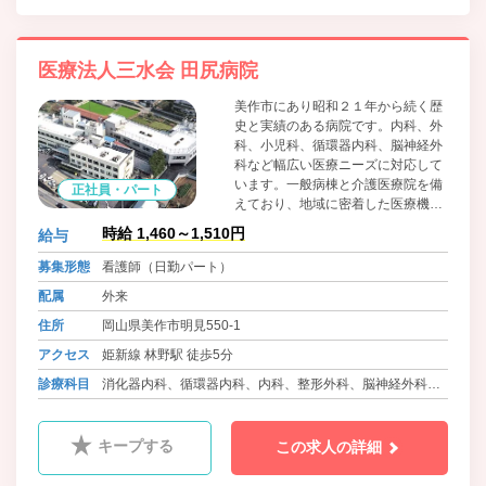
医療法人三水会 田尻病院
美作市にあり昭和２１年から続く歴
史と実績のある病院です。内科、外
科、小児科、循環器内科、脳神経外
科など幅広い医療ニーズに対応して
います。一般病棟と介護医療院を備
正社員・パート
えており、地域に密着した医療機関
として機能しています。職員に対し
時給 1,460～1,510円
給与
てはワークライフバランスに積極的
に取り組んでおり、院内保育所の設
募集形態
看護師（日勤パート）
置、可能な限りの希望を取り入れた
配属
外来
柔軟な勤務体制等、職員の働きやす
さをとても大切にしています。
住所
岡山県美作市明見550-1
アクセス
姫新線 林野駅 徒歩5分
診療科目
消化器内科、循環器内科、内科、整形外科、脳神経外科、
小児科、皮膚科、介護医療院
キープする
この求人の詳細