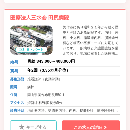
医療法人三水会 田尻病院
美作市にあり昭和２１年から続く歴
史と実績のある病院です。内科、外
科、小児科、循環器内科、脳神経外
科など幅広い医療ニーズに対応して
います。一般病棟と介護医療院を備
正社員・パート
えており、地域に密着した医療機関
として機能しています。職員に対し
月給 343,000～408,000円
給与
てはワークライフバランスに積極的
に取り組んでおり、院内保育所の設
年2回（3.35カ月分位）
賞与
置、可能な限りの希望を取り入れた
募集形態
准看護師（夜勤常勤）
柔軟な勤務体制等、職員の働きやす
さをとても大切にしています。
配属
病棟
住所
岡山県美作市明見550-1
アクセス
姫新線 林野駅 徒歩5分
診療科目
消化器内科、循環器内科、内科、整形外科、脳神経外科、
小児科、皮膚科、介護医療院
キープする
この求人の詳細