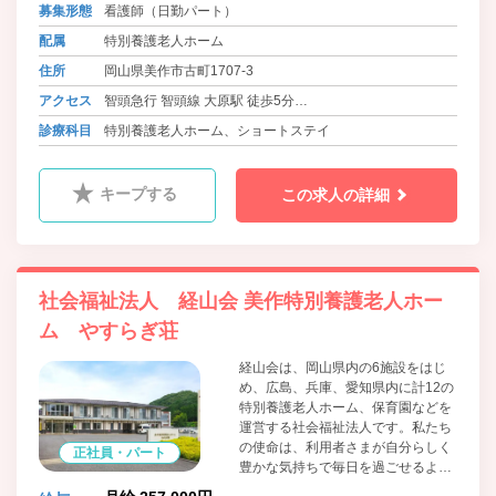
ア、より良いサービスを提供し続け
募集形態
看護師（日勤パート）
ること。そして、施設周辺に暮らす
配属
特別養護老人ホーム
地域の人々にとっても価値ある存在
へと成長すること。各種イベントの
住所
岡山県美作市古町1707-3
開放や近隣保育園・小学校などとの
アクセス
智頭急行 智頭線 大原駅 徒歩5分
交流を通して、地域に根づき、地域
に開かれた施設運営を行っていま
バス 美作市営大原バス 大原病院 徒歩1分
診療科目
特別養護老人ホーム、ショートステイ
す。
バス 美作共同バス 大原病院前 徒歩1分
キープする
この求人の詳細
社会福祉法人 経山会 美作特別養護老人ホー
ム やすらぎ荘
経山会は、岡山県内の6施設をはじ
め、広島、兵庫、愛知県内に計12の
特別養護老人ホーム、保育園などを
運営する社会福祉法人です。私たち
の使命は、利用者さまが自分らしく
正社員・パート
豊かな気持ちで毎日を過ごせるよう
に、そして、ご家族にも安心してお