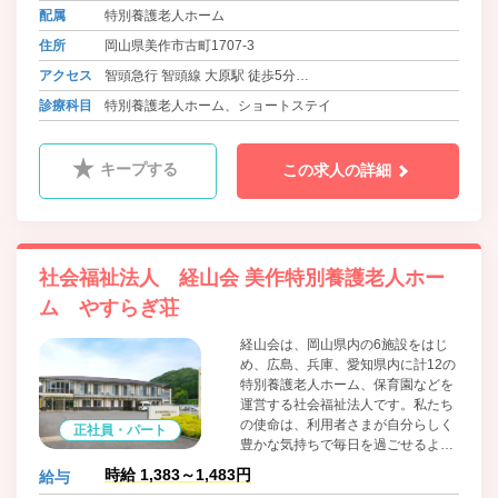
ること。そして、施設周辺に暮らす
配属
特別養護老人ホーム
地域の人々にとっても価値ある存在
へと成長すること。各種イベントの
住所
岡山県美作市古町1707-3
開放や近隣保育園・小学校などとの
アクセス
智頭急行 智頭線 大原駅 徒歩5分
交流を通して、地域に根づき、地域
に開かれた施設運営を行っていま
バス 美作市営大原バス 大原病院 徒歩1分
診療科目
特別養護老人ホーム、ショートステイ
す。
バス 美作共同バス 大原病院前 徒歩1分
キープする
この求人の詳細
社会福祉法人 経山会 美作特別養護老人ホー
ム やすらぎ荘
経山会は、岡山県内の6施設をはじ
め、広島、兵庫、愛知県内に計12の
特別養護老人ホーム、保育園などを
運営する社会福祉法人です。私たち
の使命は、利用者さまが自分らしく
正社員・パート
豊かな気持ちで毎日を過ごせるよう
に、そして、ご家族にも安心してお
時給 1,383～1,483円
給与
任せいただけるように、より良いケ