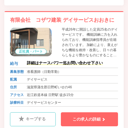
有限会社 コザワ建装 デイサービスおおきに
平成26年に開設した定員25名のデイ
サービスです。 機能訓練に力を入れ
られており、機能訓練指導員が在籍
されています。 加齢により、衰えが
ちな機能を維持・改善し、日々の暮
正社員・パート
らしをより豊かなものにすることを
目指します。 常に中立、客観的な判
詳細はナースパワー迄お問い合わせ下さい
給与
断を意識し、適切なプランを組み立
てています。
募集形態
准看護師（日勤常勤）
配属
デイサービス
住所
滋賀県蒲生郡日野町いせの46
アクセス
近江鉄道本線 日野駅 徒歩15分
診療科目
デイサービスセンター
キープする
この求人の詳細