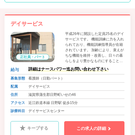
デイサービス
平成26年に開設した定員25名のデイ
サービスです。 機能訓練に力を入れ
られており、機能訓練指導員が在籍
されています。 加齢により、衰えが
ちな機能を維持・改善し、日々の暮
正社員・パート
らしをより豊かなものにすることを
目指します。 常に中立、客観的な判
詳細はナースパワー迄お問い合わせ下さい
給与
断を意識し、適切なプランを組み立
てています。
募集形態
看護師（日勤パート）
配属
デイサービス
住所
滋賀県蒲生郡日野町いせの46
アクセス
近江鉄道本線 日野駅 徒歩15分
診療科目
デイサービスセンター
キープする
この求人の詳細