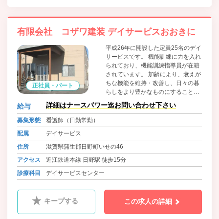
有限会社 コザワ建装 デイサービスおおきに
平成26年に開設した定員25名のデイ
サービスです。 機能訓練に力を入れ
られており、機能訓練指導員が在籍
されています。 加齢により、衰えが
ちな機能を維持・改善し、日々の暮
正社員・パート
らしをより豊かなものにすることを
目指します。 常に中立、客観的な判
詳細はナースパワー迄お問い合わせ下さい
給与
断を意識し、適切なプランを組み立
てています。
募集形態
看護師（日勤常勤）
配属
デイサービス
住所
滋賀県蒲生郡日野町いせの46
アクセス
近江鉄道本線 日野駅 徒歩15分
診療科目
デイサービスセンター
キープする
この求人の詳細