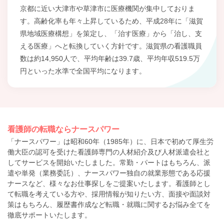
京都に近い大津市や草津市に医療機関が集中しておりま
す。高齢化率も年々上昇しているため、平成28年に「滋賀
県地域医療構想」を策定し、「治す医療」から「治し、支
える医療」へと転換していく方針です。滋賀県の看護職員
数は約14,950人で、平均年齢は39.7歳、平均年収519.5万
円といった水準で全国平均になります。
看護師の転職ならナースパワー
「ナースパワー」は昭和60年（1985年）に、日本で初めて厚生労
働大臣の認可を受けた看護師専門の人材紹介及び人材派遣会社と
してサービスを開始いたしました。常勤・パートはもちろん、派
遣や単発（業務委託）、ナースパワー独自の就業形態である応援
ナースなど、様々なお仕事探しをご提案いたします。看護師とし
て転職を考えている方や、採用情報が知りたい方、面接や面談対
策はもちろん、履歴書作成など転職・就職に関するお悩み全てを
徹底サポートいたします。