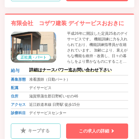
有限会社 コザワ建装 デイサービスおおきに
平成26年に開設した定員25名のデイ
サービスです。 機能訓練に力を入れ
られており、機能訓練指導員が在籍
されています。 加齢により、衰えが
ちな機能を維持・改善し、日々の暮
正社員・パート
らしをより豊かなものにすることを
目指します。 常に中立、客観的な判
詳細はナースパワー迄お問い合わせ下さい
給与
断を意識し、適切なプランを組み立
てています。
募集形態
准看護師（日勤パート）
配属
デイサービス
住所
滋賀県蒲生郡日野町いせの46
アクセス
近江鉄道本線 日野駅 徒歩15分
診療科目
デイサービスセンター
キープする
この求人の詳細