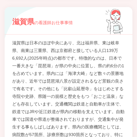
滋賀県
の看護師お仕事事情
滋賀県は日本のほぼ中央にあり、北は福井県、東は岐阜
県、南東は三重県、西は京都府と接している人口139万
6,692人(2025年時点)の都市です。特徴的なのは、日本で
一番大きな「琵琶湖」が県の中央に位置し、県の約6分の1
を占めています。県内には「海津大崎」など数々の景勝地
があり、近年では琵琶湖八景が設定されるなど景観の良さ
で有名です。その他にも「比叡山延暦寺」をはじめとする
寺院や史跡、県随一の規模と歴史をもつ「おごと温泉」な
ども存在しています。交通機関は鉄道と自動車が主体で、
鉄道ではJRや近江鉄道が県内の移動を支えています。自動
車では国道や県道が整備されておりますが、交通集中が発
生する事もしばしばあります。県内の医療機関としては、
病院数が57箇所、診療所数は930箇所となっており、特に