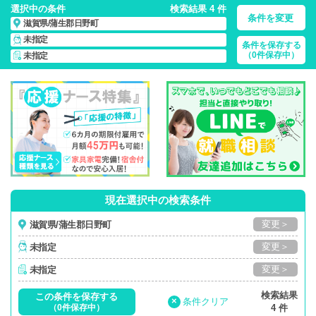
選択中の条件
検索結果 4 件
条件を変更
滋賀県/蒲生郡日野町
未指定
条件を保存する
滋賀県/蒲生郡日野町/正社員・パート・応援ナース・派遣
の
（0件保存中）
未指定
看護師求人・派遣・転職・募集一覧
現在選択中の検索条件
変更＞
滋賀県/蒲生郡日野町
変更＞
未指定
変更＞
未指定
検索結果
この条件を保存する
×
条件クリア
（0件保存中）
4 件