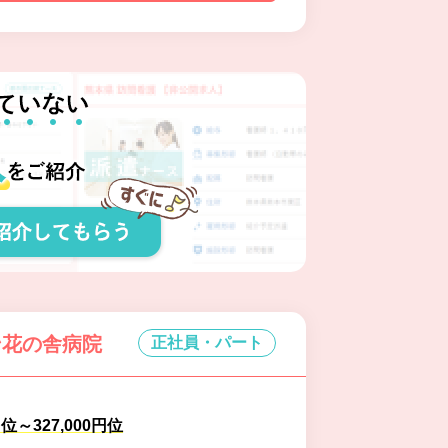
ン花の舎病院
正社員・パート
円位～327,000円位