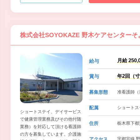
株式会社SOYOKAZE 野木ケアセンターそ
月給 250,
給与
年2回（
賞与
募集形態
准看護師（
配属
ショートス
ショートステイ、デイサービス
で健康管理業務及びその他付随
住所
栃木県下都賀
業務）を対応して頂ける看護師
の方を募集しています。介護施
アクセス
宇都宮線 