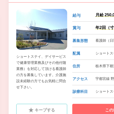
月給 250,
給与
年2回（
賞与
募集形態
看護師（日
配属
ショートス
ショートステイ、デイサービス
で健康管理業務及びその他付随
住所
栃木県下都賀
業務）を対応して頂ける看護師
の方を募集しています。介護施
アクセス
宇都宮線 
設未経験の方でもお気軽に問合
せ下さい。
診療科目
ショートス
キープする
この