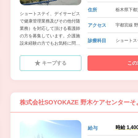
住所
栃木県下都賀
ショートステイ、デイサービス
で健康管理業務及びその他付随
アクセス
宇都宮線 
業務）を対応して頂ける看護師
の方を募集しています。介護施
診療科目
ショートス
設未経験の方でもお気軽に問合
せ下さい。
キープする
この
株式会社SOYOKAZE 野木ケアセンターそ
時給 1,40
給与