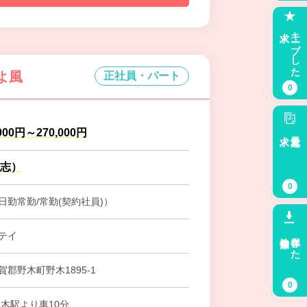
求人
キープした
よ風
正社員・パート
0
000円～270,000円
求人
最近見た
寸志）
0
日勤常勤/常勤(契約社員)）
検索条件
保存した
テイ
郡野木町野木1895-1
0
野木駅より車10分