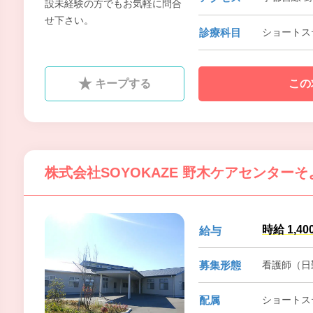
設未経験の方でもお気軽に問合
せ下さい。
診療科目
ショートス
キープする
この
株式会社SOYOKAZE 野木ケアセンターそ
時給 1,40
給与
募集形態
看護師（日
配属
ショートス