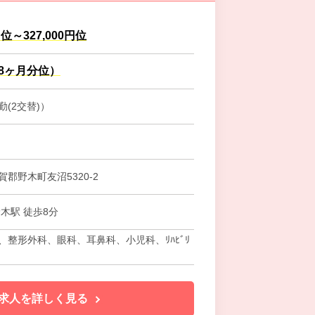
円位～327,000円位
.8ヶ月分位）
(2交替)）
郡野木町友沼5320-2
木駅 徒歩8分
、整形外科、眼科、耳鼻科、小児科、ﾘﾊﾋﾞﾘ
求人を詳しく見る