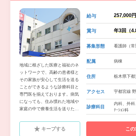
257,000
給与
年3回（4
賞与
募集形態
看護師（常勤
配属
病棟
地域に根ざした医療と福祉のネ
ットワークで、高齢の患者様と
住所
栃木県下都賀
その家族が安心して生活を送る
ことができるような診療科目と
アクセス
宇都宮線 野
専門医を揃えております。病気
になっても、住み慣れた地域や
内科、外科
診療科目
家庭の中で療養生活を送りたい
ﾃｰｼｮﾝ科
患者様には訪問看護ステーショ
ン、医師による訪問診療を行う
キープする
この
在宅支援診療所と連携し、在宅