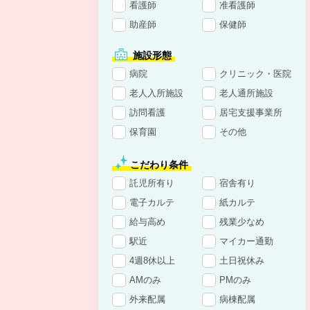
看護師
准看護師
助産師
保健師
施設形態
病院
クリニック・医院
老人入所施設
老人通所施設
訪問看護
居宅支援事業所
保育園
その他
こだわり条件
託児所有り
宿舎有り
電子カルテ
紙カルテ
給与高め
残業少なめ
駅近
マイカー通勤
4週8休以上
土日祝休み
AMのみ
PMのみ
外来配属
病棟配属