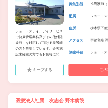
募集形態
准看護師（
配属
ショートス
住所
栃木県下都賀
ショートステイ、デイサービス
で健康管理業務及びその他付随
アクセス
宇都宮線 
業務）を対応して頂ける看護師
の方を募集しています。介護施
診療科目
ショートス
設未経験の方でもお気軽に問合
せ下さい。
キープする
この
医療法人社団 友志会 野木病院