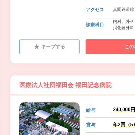
アクセス
真岡鉄道線 
内科、外科、
診療科目
消化器外科
器科、泌尿
透析内科
キープする
この
医療法人社団福田会 福田記念病院
240,000
給与
年2回（5
賞与