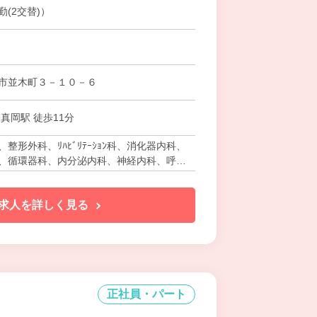
(2交替)）
市並木町３－１０－６
真岡駅 徒歩11分
整形外科、ﾘﾊﾋﾞﾘﾃｰｼｮﾝ科、消化器内科、
、循環器科、内分泌内科、神経内科、呼吸
器科、放射線科、腎臓内科、麻酔科、人工
求人を詳しく見る
正社員・パート