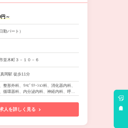
00円～
日勤パート）
市並木町３－１０－６
真岡駅 徒歩11分
整形外科、ﾘﾊﾋﾞﾘﾃｰｼｮﾝ科、消化器内科、
、循環器科、内分泌内科、神経内科、呼吸
器科、放射線科、腎臓内科、麻酔科、人工
会員登録
求人を詳しく見る