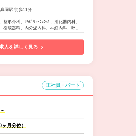
真岡駅 徒歩11分
整形外科、ﾘﾊﾋﾞﾘﾃｰｼｮﾝ科、消化器内科、
、循環器科、内分泌内科、神経内科、呼吸
器科、放射線科、腎臓内科、麻酔科、人工
求人を詳しく見る
正社員・パート
円～
.0ヶ月分位）