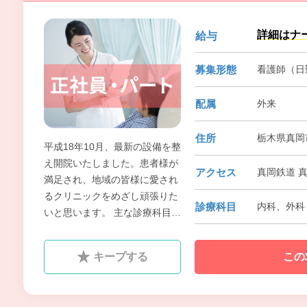
詳細はナ
給与
募集形態
看護師（日
配属
外来
住所
栃木県真岡市
平成18年10月、最新の設備を整
え開院いたしました。患者様が
アクセス
真岡鉄道 真
満足され、地域の皆様に愛され
るクリニックをめざし頑張りた
診療科目
内科、外科
いと思います。 主な診療科目は
一般外科、胃腸科、肛門科、乳
腺科、皮膚科、内科で、特に外
キープする
この
科治療がメインです。ハートで
接し、専門医の優れた技術で診
察・治療をご提供します。患者