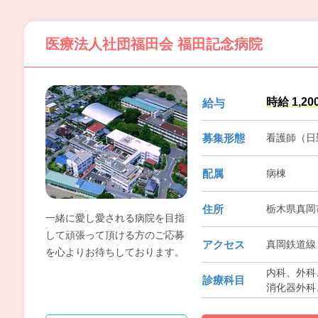
医療法人社団福田会 福田記念病院
時給 1,2
給与
募集形態
看護師（日
配属
病棟
住所
栃木県真岡
一緒に愛し愛される病院を目指
して頑張って頂ける方のご応募
アクセス
真岡鉄道線 
を心よりお待ちしております。
内科、外科、
診療科目
消化器外科
器科、泌尿
透析内科