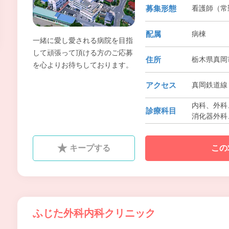
募集形態
看護師（常勤
配属
病棟
一緒に愛し愛される病院を目指
して頑張って頂ける方のご応募
住所
栃木県真岡
を心よりお待ちしております。
アクセス
真岡鉄道線 
内科、外科、
診療科目
消化器外科
器科、泌尿
透析内科
キープする
この
ふじた外科内科クリニック