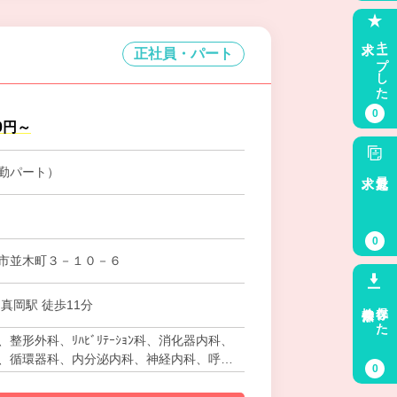
求人
キープした
正社員・パート
0
00円～
勤パート）
求人
最近見た
0
市並木町３－１０－６
検索条件
保存した
真岡駅 徒歩11分
整形外科、ﾘﾊﾋﾞﾘﾃｰｼｮﾝ科、消化器内科、
、循環器科、内分泌内科、神経内科、呼吸
0
器科、放射線科、腎臓内科、麻酔科、人工