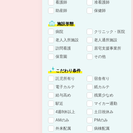
看護師
准看護師
助産師
保健師
施設形態
病院
クリニック・医院
老人入所施設
老人通所施設
訪問看護
居宅支援事業所
保育園
その他
こだわり条件
託児所有り
宿舎有り
電子カルテ
紙カルテ
給与高め
残業少なめ
駅近
マイカー通勤
4週8休以上
土日祝休み
AMのみ
PMのみ
外来配属
病棟配属