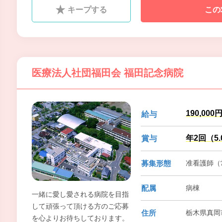
キープする
この
医療法人社団福田会 福田記念病院
190,000
給与
年2回（5
賞与
募集形態
准看護師（常
配属
病棟
一緒に愛し愛される病院を目指
して頑張って頂ける方のご応募
住所
栃木県真岡
を心よりお待ちしております。