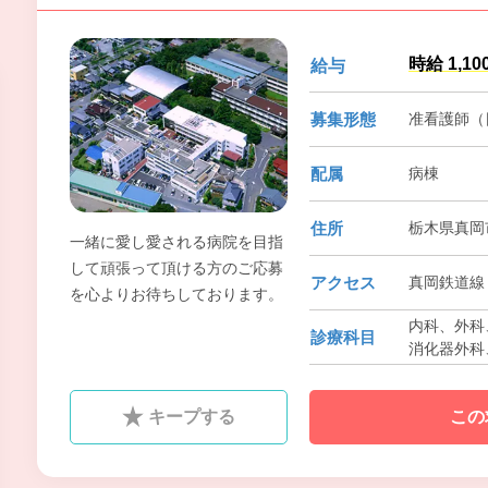
時給 1,1
給与
募集形態
准看護師（
配属
病棟
住所
栃木県真岡
一緒に愛し愛される病院を目指
して頑張って頂ける方のご応募
アクセス
真岡鉄道線 
を心よりお待ちしております。
内科、外科、
診療科目
消化器外科
器科、泌尿
透析内科
キープする
この