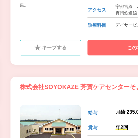
集。
宇都宮線、
アクセス
真岡鉄道線
診療科目
デイサービ
キープする
この
株式会社SOYOKAZE 芳賀ケアセンターそ
月給 235,
給与
年2回
賞与