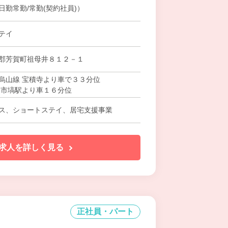
日勤常勤/常勤(契約社員)）
テイ
郡芳賀町祖母井８１２－１
烏山線 宝積寺より車で３３分位
 市塙駅より車１６分位
ス、ショートステイ、居宅支援事業
求人を詳しく見る
正社員・パート