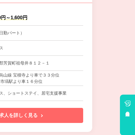
0円～1,600円
日勤パート）
ス
郡芳賀町祖母井８１２－１
烏山線 宝積寺より車で３３分位
 市塙駅より車１６分位
ス、ショートステイ、居宅支援事業
会員登録
求人を詳しく見る