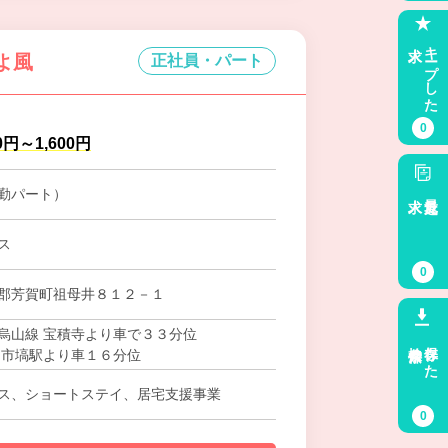
求人
キープした
よ風
正社員・パート
0
0円～1,600円
勤パート）
求人
最近見た
ス
0
郡芳賀町祖母井８１２－１
烏山線 宝積寺より車で３３分位
検索条件
保存した
 市塙駅より車１６分位
ス、ショートステイ、居宅支援事業
0