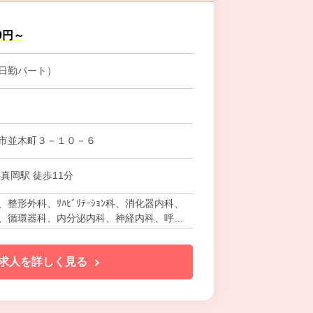
00円～
日勤パート）
市並木町３－１０－６
真岡駅 徒歩11分
整形外科、ﾘﾊﾋﾞﾘﾃｰｼｮﾝ科、消化器内科、
、循環器科、内分泌内科、神経内科、呼吸
器科、放射線科、腎臓内科、麻酔科、人工
求人を詳しく見る