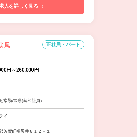
求人を詳しく見る
よ風
正社員・パート
000円～260,000円
勤常勤/常勤(契約社員)）
テイ
郡芳賀町祖母井８１２－１