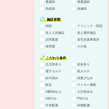
看護師
准看護師
助産師
保健師
施設形態
病院
クリニック・医院
老人入所施設
老人通所施設
訪問看護
居宅支援事業所
保育園
その他
こだわり条件
託児所有り
宿舎有り
電子カルテ
紙カルテ
給与高め
残業少なめ
駅近
マイカー通勤
4週8休以上
土日祝休み
AMのみ
PMのみ
外来配属
病棟配属