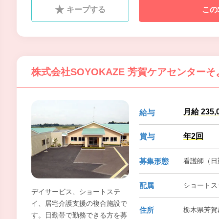
キープする
この
株式会社SOYOKAZE 芳賀ケアセンターそ
月給 235,
給与
年2回
賞与
募集形態
看護師（日
配属
ショートス
デイサービス、ショートステ
イ、居宅介護支援の複合施設で
住所
栃木県芳賀
す。日勤帯で勤務できる方を募