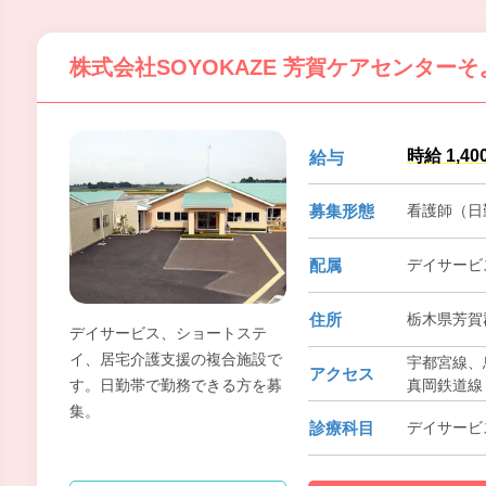
株式会社SOYOKAZE 芳賀ケアセンターそ
時給 1,40
給与
募集形態
看護師（日
配属
デイサービ
住所
栃木県芳賀
デイサービス、ショートステ
イ、居宅介護支援の複合施設で
宇都宮線、
アクセス
真岡鉄道線
す。日勤帯で勤務できる方を募
集。
診療科目
デイサービ