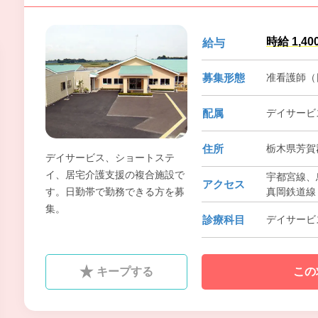
時給 1,40
給与
募集形態
准看護師（
配属
デイサービ
住所
栃木県芳賀
デイサービス、ショートステ
イ、居宅介護支援の複合施設で
宇都宮線、
アクセス
真岡鉄道線
す。日勤帯で勤務できる方を募
集。
診療科目
デイサービ
キープする
この