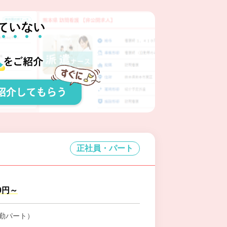
正社員・パート
00円～
勤パート）