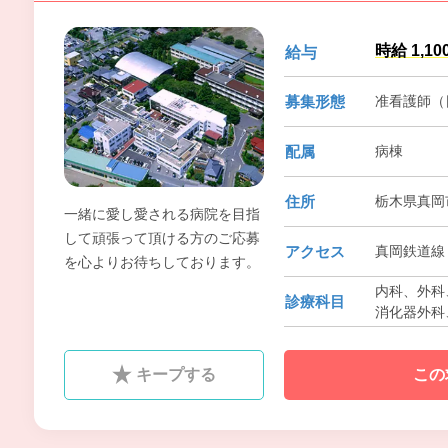
時給 1,1
給与
募集形態
准看護師（
配属
病棟
住所
栃木県真岡
一緒に愛し愛される病院を目指
して頑張って頂ける方のご応募
アクセス
真岡鉄道線 
を心よりお待ちしております。
内科、外科、
診療科目
消化器外科
器科、泌尿
透析内科
キープする
この