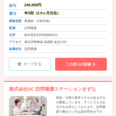
240,000円
給与
年3回（2.0ヶ月分位）
賞与
募集形態
看護師（日勤常勤）
配属
訪問看護
住所
栃木県足利市島田町822
アクセス
東武伊勢崎線 福居駅 徒歩13分
診療科目
訪問看護
キープする
この求人の詳細
株式会社SC 訪問看護ステーションきずな
採血・注射の基本スキルがある方を
大募集しています。すぐにでも入れ
る方をお待ちしております。訪問看
護で働きたい方は是非問合せ下さ