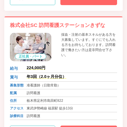
株式会社SC 訪問看護ステーションきずな
採血・注射の基本スキルがある方を
大募集しています。すぐにでも入れ
る方をお待ちしております。訪問看
護で働きたい方は是非問合せ下さ
い。
正社員・パート
224,000円
給与
年3回（2.0ヶ月分位）
賞与
募集形態
准看護師（日勤常勤）
配属
訪問看護
住所
栃木県足利市島田町822
アクセス
東武伊勢崎線 福居駅 徒歩13分
診療科目
訪問看護