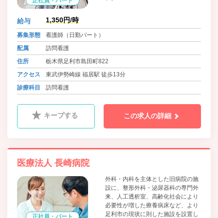
正社員・パート
1,350円/時
給与
募集形態
看護師（日勤パート）
配属
訪問看護
住所
栃木県足利市島田町822
アクセス
東武伊勢崎線 福居駅 徒歩13分
診療科目
訪問看護
キープする
この求人の詳細
医療法人 長崎病院
外科・内科を主体とした旧病院の施
設に、整形外科・泌尿器科の専門外
来、人工透析室、高齢化社会により
必要性が増した療養病床など、より
足利市の現状に則した施設を設置し
正社員・パート