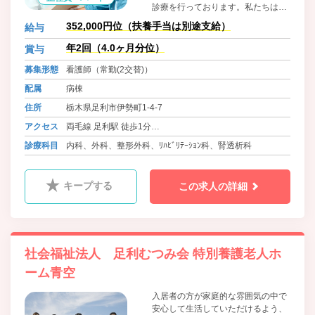
診療を行っております。私たちは、
専門性の高い説明と納得の医療、患
352,000円位（扶養手当は別途支給）
給与
者様を中心としたチーム医療、患者
様の人格を尊重した心温まる医療を
年2回（4.0ヶ月分位）
賞与
理念として、「自分の大切な人を安
募集形態
看護師（常勤(2交替)）
心して任せられる、信頼される愛さ
れる病院」をつくるためスタッフ一
配属
病棟
同、精一杯努力してまいります。
住所
栃木県足利市伊勢町1-4-7
アクセス
両毛線 足利駅 徒歩1分
東武伊勢崎線 足利市駅 徒歩16分
診療科目
内科、外科、整形外科、ﾘﾊﾋﾞﾘﾃｰｼｮﾝ科、腎透析科
キープする
この求人の詳細
社会福祉法人 足利むつみ会 特別養護老人ホ
ーム青空
入居者の方が家庭的な雰囲気の中で
安心して生活していただけるよう、