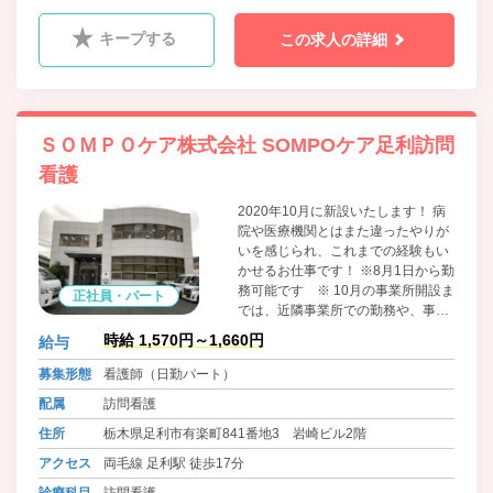
内科、糖尿病内科、肛門科、泌尿器科
キープする
この求人の詳細
ＳＯＭＰＯケア株式会社 SOMPOケア足利訪問
看護
2020年10月に新設いたします！ 病
院や医療機関とはまた違ったやりが
いを感じられ、これまでの経験もい
かせるお仕事です！ ※8月1日から勤
務可能です ※ 10月の事業所開設ま
正社員・パート
では、近隣事業所での勤務や、事務
作業、地域での営業活動に従事して
時給 1,570円～1,660円
給与
いただきます。勤務開始時期はお気
軽のご相談ください！
募集形態
看護師（日勤パート）
配属
訪問看護
住所
栃木県足利市有楽町841番地3 岩崎ビル2階
アクセス
両毛線 足利駅 徒歩17分
診療科目
訪問看護