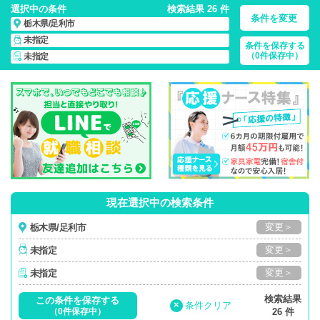
選択中の条件
検索結果 26 件
条件を変更
栃木県/足利市
未指定
条件を保存する
栃木県/足利市/正社員・パート・応援ナース・派遣
の 看護師求
（0件保存中）
未指定
人・派遣・転職・募集一覧
現在選択中の検索条件
変更＞
栃木県/足利市
変更＞
未指定
変更＞
未指定
検索結果
この条件を保存する
×
条件クリア
（0件保存中）
26 件