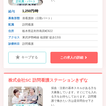
い。
正社員・パート
1,250円/時
給与
募集形態
准看護師（日勤パート）
配属
訪問看護
住所
栃木県足利市島田町822
アクセス
東武伊勢崎線 福居駅 徒歩13分
診療科目
訪問看護
キープする
この求人の詳細
株式会社SC 訪問看護ステーションきずな
採血・注射の基本スキルがある方を
大募集しています。すぐにでも入れ
る方をお待ちしております。訪問看
護で働きたい方は是非問合せ下さ
い。