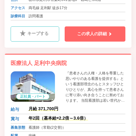
アクセス
両毛線 足利駅 徒歩17分
診療科目
訪問看護
キープする
この求人の詳細
医療法人 足利中央病院
『患者さんの人権・人格を尊重した
思いやりのある看護を提供する』と
いう看護部理念のもとスタッフひと
りひとりが、真心を持って患者さん
に寄り添い向き合うことに努めてお
正社員・パート
ります。 当院看護部は若い世代から
子育て世代、プラチナ世代まで幅広
月給 371,700円
給与
い世代が活躍しており、一緒に悩み
創意工夫しながら看護師として日々
年2回（基本給×2.2倍～3.6倍）
賞与
成長していくことに努めておりま
募集形態
看護師（常勤(2交替)）
す。
配属
病棟