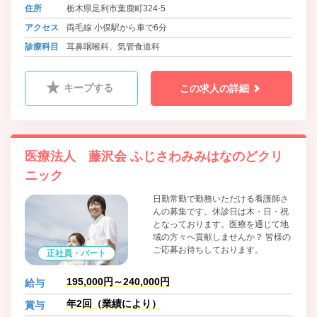
住所
栃木県足利市葉鹿町324-5
アクセス
両毛線 小俣駅から車で6分
診療科目
耳鼻咽喉科、気管食道科
キープする
この求人の詳細
医療法人 藤沢会 ふじさわみみはなのどクリ
ニック
日勤常勤で勤務いただける看護師さ
んの募集です。休診日は木・日・祝
となっております。医療を通じて地
域の方々へ貢献しませんか？ 皆様の
ご応募お待ちしております。
正社員・パート
195,000円～240,000円
給与
年2回（業績により）
賞与