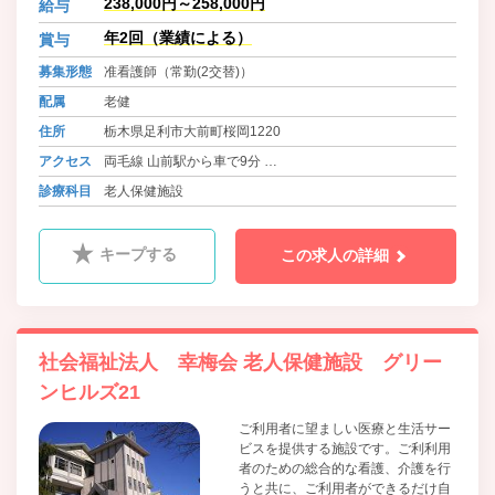
238,000円～258,000円
給与
庭や社会への復帰を目指すことを目
的にしております。
年2回（業績による）
賞与
募集形態
准看護師（常勤(2交替)）
配属
老健
住所
栃木県足利市大前町桜岡1220
アクセス
両毛線 山前駅から車で9分
東武伊勢崎線 足利市駅から車で22分
診療科目
老人保健施設
キープする
この求人の詳細
社会福祉法人 幸梅会 老人保健施設 グリー
ンヒルズ21
ご利用者に望ましい医療と生活サー
ビスを提供する施設です。ご利利用
者のための総合的な看護、介護を行
うと共に、ご利用者ができるだけ自