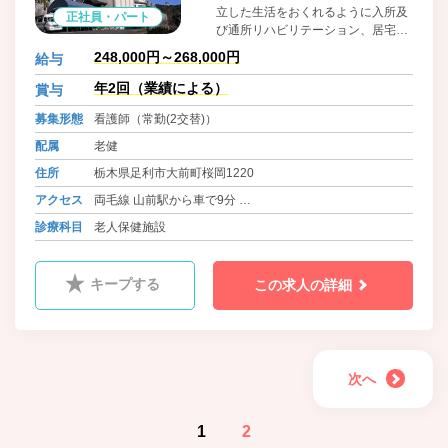
立した生活をおくれるように入所及
正社員・パート
び通所リハビリテーション、居宅介
護支援事業を通じてご支援し、ご家
248,000円～268,000円
給与
庭や社会への復帰を目指すことを目
的にしております。
年2回（業績による）
賞与
募集形態
看護師（常勤(2交替)）
配属
老健
住所
栃木県足利市大前町桜岡1220
アクセス
両毛線 山前駅から車で9分
東武伊勢崎線 足利市駅から車で22分
診療科目
老人保健施設
キープする
この求人の詳細
次へ
1
2