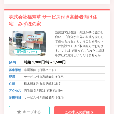
株式会社福寿草 サービス付き高齢者向け住
宅 みずほの家
当施設では看護・介護が共に協力し
合い、「自分が自分の家族を安心し
て任せられる」ということをモット
ーに施設づくりに取り組んでおりま
す。 これまで培ってこられたご経験
正社員・パート
を弊社にお貸しいただけませんか？
皆様のご応募を心よりお待ちしてお
時給 1,300円/時～1,580円
給与
ります。
募集形態
准看護師（日勤パート）
配属
サービス付き高齢者向け住宅
住所
栃木県足利市常見町2-18-7
アクセス
両毛線 足利駅まで車で約8分
診療科目
サービス付き高齢者向け住宅
キープする
この求人の詳細