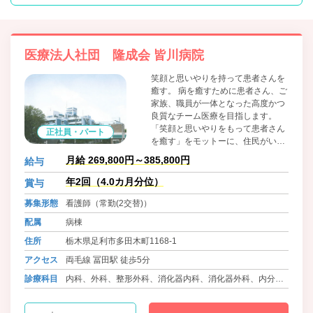
医療法人社団 隆成会 皆川病院
笑顔と思いやりを持って患者さんを
癒す。 病を癒すために患者さん、ご
家族、職員が一体となった高度かつ
良質なチーム医療を目指します。
「笑顔と思いやりをもって患者さん
正社員・パート
を癒す」をモットーに、住民がいつ
でも安心してかかれて、患者さん ・
月給 269,800円～385,800円
給与
ご家族 ・ 職員が満足できる病院を
目指します。 患者さん優先の開かれ
年2回（4.0カ月分位）
賞与
た病院として、安全で質の高い医療
募集形態
看護師（常勤(2交替)）
を提供し、地域社会に貢献します。
配属
病棟
住所
栃木県足利市多田木町1168-1
アクセス
両毛線 冨田駅 徒歩5分
診療科目
内科、外科、整形外科、消化器内科、消化器外科、内分泌
内科、糖尿病内科、肛門科、泌尿器科