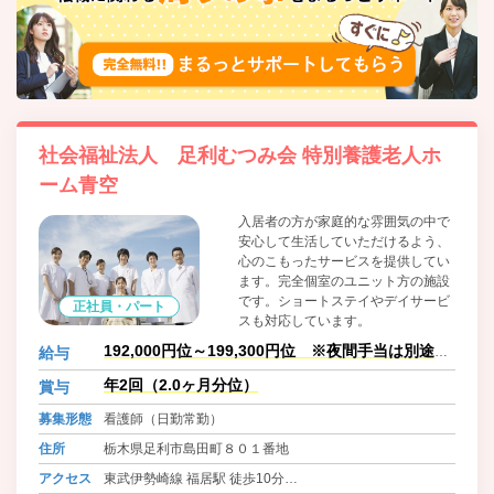
社会福祉法人 足利むつみ会 特別養護老人ホ
ーム青空
入居者の方が家庭的な雰囲気の中で
安心して生活していただけるよう、
心のこもったサービスを提供してい
ます。完全個室のユニット方の施設
です。ショートステイやデイサービ
正社員・パート
スも対応しています。
192,000円位～199,300円位 ※夜間手当は別途支
給与
給有り
年2回（2.0ヶ月分位）
賞与
募集形態
看護師（日勤常勤）
住所
栃木県足利市島田町８０１番地
アクセス
東武伊勢崎線 福居駅 徒歩10分