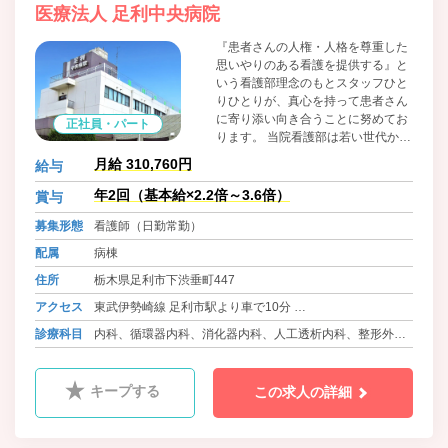
医療法人 足利中央病院
『患者さんの人権・人格を尊重した
思いやりのある看護を提供する』と
いう看護部理念のもとスタッフひと
りひとりが、真心を持って患者さん
に寄り添い向き合うことに努めてお
正社員・パート
ります。 当院看護部は若い世代から
子育て世代、プラチナ世代まで幅広
月給 310,760円
給与
い世代が活躍しており、一緒に悩み
創意工夫しながら看護師として日々
年2回（基本給×2.2倍～3.6倍）
賞与
成長していくことに努めておりま
募集形態
看護師（日勤常勤）
す。
配属
病棟
住所
栃木県足利市下渋垂町447
アクセス
東武伊勢崎線 足利市駅より車で10分
東武伊勢崎線 県駅より車で5分
診療科目
内科、循環器内科、消化器内科、人工透析内科、整形外
東武伊勢崎線 福居駅より車で5分
科、皮膚科、神経内科
キープする
この求人の詳細