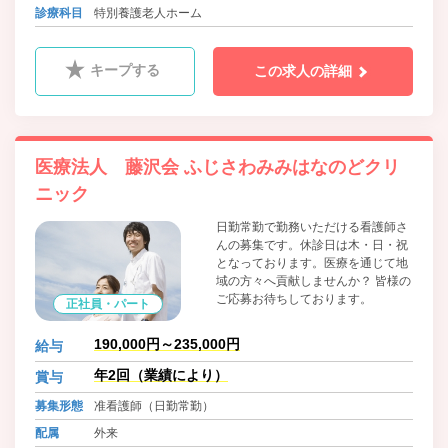
東武伊勢崎線 東武和泉駅 徒歩20分
診療科目
特別養護老人ホーム
キープする
この求人の詳細
医療法人 藤沢会 ふじさわみみはなのどクリ
ニック
日勤常勤で勤務いただける看護師さ
んの募集です。休診日は木・日・祝
となっております。医療を通じて地
域の方々へ貢献しませんか？ 皆様の
ご応募お待ちしております。
正社員・パート
190,000円～235,000円
給与
年2回（業績により）
賞与
募集形態
准看護師（日勤常勤）
配属
外来