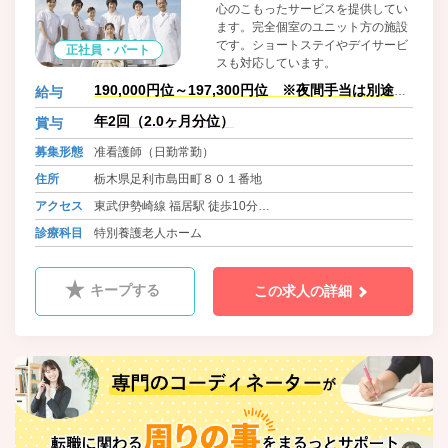
心のこもったサービスを提供してい
ます。完全個室のユニット方の施設
です。ショートステイやデイサービ
正社員・パート
スも対応しています。
190,000円位～197,300円位 ※夜間手当は別途支
給与
給有り
年2回（2.0ヶ月分位）
賞与
募集形態
准看護師（日勤常勤）
住所
栃木県足利市島田町８０１番地
アクセス
東武伊勢崎線 福居駅 徒歩10分
東武伊勢崎線 東武和泉駅 徒歩20分
診療科目
特別養護老人ホーム
キープする
この求人の詳細