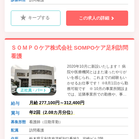
キープする
この求人の詳細
ＳＯＭＰＯケア株式会社 SOMPOケア足利訪問
看護
2020年10月に新設いたします！ 病
院や医療機関とはまた違ったやりが
いを感じられ、これまでの経験もい
かせるお仕事です！ ※8月1日から勤
務可能です ※ 10月の事業所開設ま
正社員・パート
では、近隣事業所での勤務や、事務
作業、地域での営業活動に従事して
月給 277,100円～312,400円
給与
いただきます。勤務開始時期はお気
軽のご相談ください！
年2回（2.08カ月分位）
賞与
募集形態
看護師（日勤常勤）
配属
訪問看護
住所
栃木県足利市有楽町841番地3 岩崎ビル2階