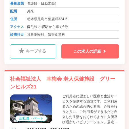
募集形態
看護師（日勤常勤）
配属
外来
住所
栃木県足利市葉鹿町324-5
アクセス
両毛線 小俣駅から車で6分
診療科目
耳鼻咽喉科、気管食道科
キープする
この求人の詳細
社会福祉法人 幸梅会 老人保健施設 グリー
ンヒルズ21
ご利用者に望ましい医療と生活サー
ビスを提供する施設です。ご利利用
者のための総合的な看護、介護を行
うと共に、ご利用者ができるだけ自
立した生活をおくれるように入所及
正社員・パート
び通所リハビリテーション、居宅介
護支援事業を通じてご支援し、ご家