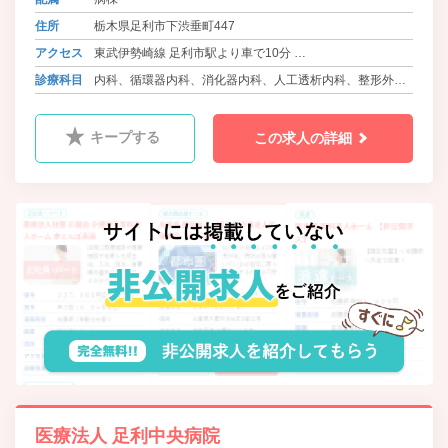
住所
栃木県足利市下渋垂町447
アクセス
東武伊勢崎線 足利市駅より車で10分
東武伊勢崎線 県駅より車で5分
診療科目
内科、循環器内科、消化器内科、人工透析内科、整形外
東武伊勢崎線 福居駅より車で5分
科、皮膚科、神経内科
キープする
この求人の詳細
医療法人 足利中央病院