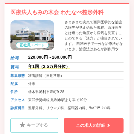
医療法人もみの木会 わたなべ整形外科
さまざまな疾患で西洋医学的な治療
の限界が見え始めた現在、西洋医学
とは違った角度から病気を見直すこ
とのできる「漢方」が注目されてい
ます。 西洋医学で十分な治療法がな
正社員・パート
いとき、治療法はあるが副作用や特
異体質で治療できないとき、西洋医
220,000円～260,000円
給与
学では治療の対象にならないときな
どは、「漢方」治療を試みてよいと
年1回（2.5カ月分位）
賞与
思います。 これ以外にも多くの病気
募集形態
准看護師（日勤常勤）
（疾患 ）に対応し適切なアドバイス
をさせていただきます。気軽にご相
配属
外来
談下さい。 英語での診察を希望され
住所
栃木県足利市寿町9-28
る外国の方にも対応できます。（主
に院長が対応いたします。）
アクセス
東武伊勢崎線 足利市駅より車で10分
両毛線 足利駅より 徒歩20分
診療科目
整形外科、リウマチ科、循環器内科、ﾘﾊﾋﾞﾘﾃｰｼｮﾝ科
キープする
この求人の詳細