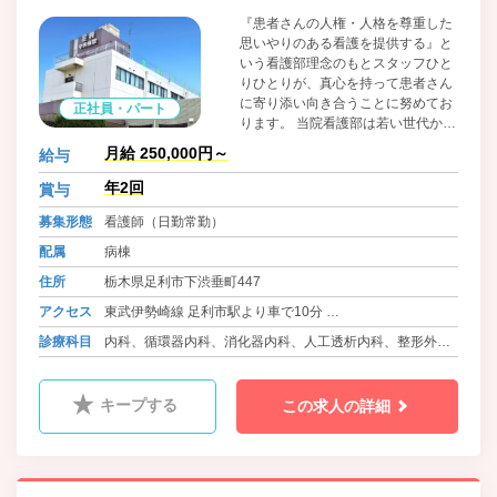
『患者さんの人権・人格を尊重した
思いやりのある看護を提供する』と
いう看護部理念のもとスタッフひと
りひとりが、真心を持って患者さん
に寄り添い向き合うことに努めてお
正社員・パート
ります。 当院看護部は若い世代から
子育て世代、プラチナ世代まで幅広
月給 250,000円～
給与
い世代が活躍しており、一緒に悩み
創意工夫しながら看護師として日々
年2回
賞与
成長していくことに努めておりま
募集形態
看護師（日勤常勤）
す。
配属
病棟
住所
栃木県足利市下渋垂町447
アクセス
東武伊勢崎線 足利市駅より車で10分
東武伊勢崎線 県駅より車で5分
診療科目
内科、循環器内科、消化器内科、人工透析内科、整形外
東武伊勢崎線 福居駅より車で5分
科、皮膚科、神経内科
キープする
この求人の詳細