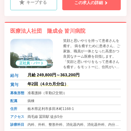
キープする
この求人の詳細
医療法人社団 隆成会 皆川病院
笑顔と思いやりを持って患者さんを
癒す。 病を癒すために患者さん、ご
家族、職員が一体となった高度かつ
良質なチーム医療を目指します。
「笑顔と思いやりをもって患者さん
正社員・パート
を癒す」をモットーに、住民がいつ
でも安心してかかれて、患者さん ・
月給 249,800円～363,200円
給与
ご家族 ・ 職員が満足できる病院を
目指します。 患者さん優先の開かれ
年2回（4.0カ月分位）
賞与
た病院として、安全で質の高い医療
募集形態
准看護師（常勤(2交替)）
を提供し、地域社会に貢献します。
配属
病棟
住所
栃木県足利市多田木町1168-1
アクセス
両毛線 冨田駅 徒歩5分
診療科目
内科、外科、整形外科、消化器内科、消化器外科、内分泌