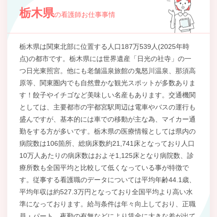
栃木県
の看護師お仕事事情
栃木県は関東北部に位置する人口187万539人(2025年時
点)の都市です。栃木県には世界遺産「日光の社寺」の一
つ日光東照宮。他にも老舗温泉旅館の鬼怒川温泉、那須高
原等、関東圏内でも自然豊かな観光スポットが多数ありま
す！餃子やイチゴなど美味しい名産もあります。交通機関
としては、主要都市の宇都宮駅周辺は電車やバスの運行も
盛んですが、基本的には車での移動が主な為、マイカー通
勤をする方が多いです。栃木県の医療情報としては県内の
病院数は106箇所、総病床数約21,741床となっており人口
10万人あたりの病床数はおよそ1,125床となり病院数、診
療所数も全国平均と比較して低くなっている事が特徴で
す。従事する看護職のデータについては平均年齢44.1歳、
平均年収は約527.3万円となっており全国平均より高い水
準になっております。給与条件は年々向上しており、正職
員・パート、夜勤の有無などにより賃金に大きな差が出て