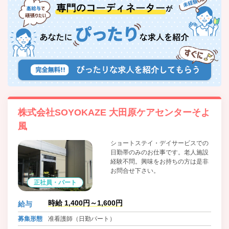
株式会社SOYOKAZE 大田原ケアセンターそよ
風
ショートステイ・デイサービスでの
日勤帯のみのお仕事です。老人施設
経験不問。興味をお持ちの方は是非
お問合せ下さい。
正社員・パート
時給 1,400円～1,600円
給与
募集形態
准看護師（日勤パート）