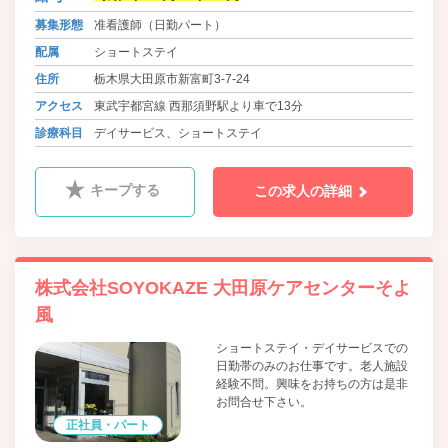
募集形態
准看護師（日勤パート）
配属
ショートステイ
住所
栃木県大田原市新富町3-7-24
アクセス
東武宇都宮線 西那須野駅より車で13分
診療科目
デイサービス、ショートステイ
キープする
この求人の詳細
株式会社SOYOKAZE 大田原ケアセンターそよ
風
ショートステイ・デイサービスでの
日勤帯のみのお仕事です。老人施設
経験不問。興味をお持ちの方は是非
お問合せ下さい。
正社員・パート