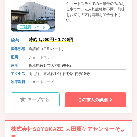
ショートステイでの日勤帯のみのお
仕事です。老人施設経験不問。興味
をお持ちの方は是非お問合せ下さ
い。
正社員・パート
時給 1,500円～1,700円
給与
募集形態
看護師（日勤パート）
配属
ショートステイ
住所
栃木県佐野市天神町984-2
アクセス
両毛線、東武佐野線 佐野駅 徒歩18分
診療科目
ショートステイ
キープする
この求人の詳細
株式会社SOYOKAZE 大田原ケアセンターそよ