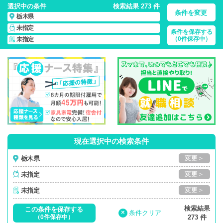
選択中の条件
検索結果 273 件
条件を変更
栃木県
未指定
条件を保存する
栃木県/正社員・パート・応援ナース・派遣
の 看護師求人・派
（0件保存中）
未指定
遣・転職・募集一覧
現在選択中の検索条件
変更＞
栃木県
変更＞
未指定
変更＞
未指定
検索結果
この条件を保存する
×
条件クリア
（0件保存中）
273 件