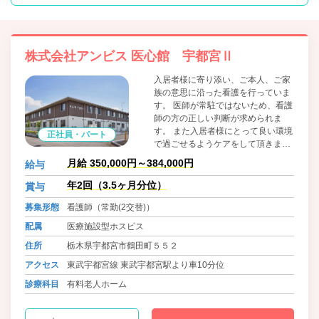
株式会社アンビス 医心館 宇都宮Ⅱ
入居者様に寄り添い、ご本人、ご家
族の意思に沿った看護を行っていま
す。 医師が常駐ではないため、看護
師の方の正しい判断が求められま
す。 また入居者様にとって良い環境
正社員・パート
で過ごせるようケアをして頂きま
す。 非常にやりがいのある仕事で
月給 350,000円～384,000円
給与
す。 強い情熱と志のある方の応募を
お待ちしています。
年2回（3.5ヶ月分位）
賞与
募集形態
看護師（常勤(2交替)）
配属
医療施設型ホスピス
住所
栃木県宇都宮市鶴田町５５２
アクセス
東武宇都宮線 東武宇都宮駅より車10分位
診療科目
有料老人ホーム