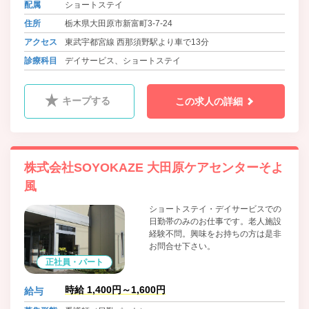
配属
ショートステイ
住所
栃木県大田原市新富町3-7-24
アクセス
東武宇都宮線 西那須野駅より車で13分
診療科目
デイサービス、ショートステイ
キープする
この求人の詳細
株式会社SOYOKAZE 大田原ケアセンターそよ
風
ショートステイ・デイサービスでの
日勤帯のみのお仕事です。老人施設
経験不問。興味をお持ちの方は是非
お問合せ下さい。
正社員・パート
時給 1,400円～1,600円
給与