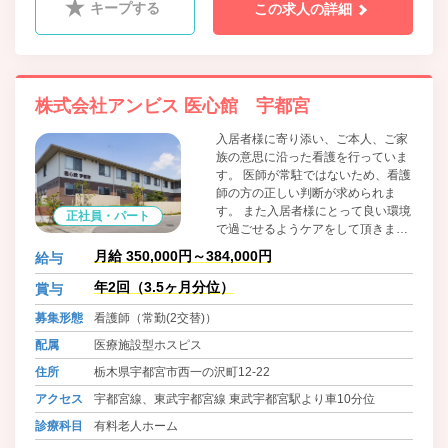
キープする
この求人の詳細
株式会社アンビス 医心館 宇都宮
入居者様に寄り添い、ご本人、ご家
族の意思に沿った看護を行っていま
す。 医師が常駐ではないため、看護
師の方の正しい判断が求められま
す。 また入居者様にとって良い環境
正社員・パート
で過ごせるようケアをして頂きま
す。 非常にやりがいのある仕事で
月給 350,000円～384,000円
給与
す。
年2回（3.5ヶ月分位）
賞与
募集形態
看護師（常勤(2交替)）
配属
医療施設型ホスピス
住所
栃木県宇都宮市西一の沢町12-22
アクセス
宇都宮線、東武宇都宮線 東武宇都宮駅より車10分位
診療科目
有料老人ホーム