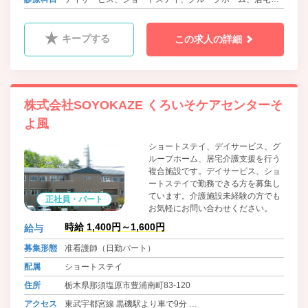
援事業
キープする
この求人の詳細
株式会社SOYOKAZE くろいそケアセンターそ
よ風
ショートステイ、デイサービス、グ
ループホーム、居宅介護支援を行う
複合施設です。デイサービス、ショ
ートステイで勤務できる方を募集し
ています。介護施設未経験の方でも
正社員・パート
お気軽にお問い合わせください。
時給 1,400円～1,600円
給与
募集形態
准看護師（日勤パート）
配属
ショートステイ
住所
栃木県那須塩原市豊浦南町83-120
アクセス
東武宇都宮線 黒磯駅より車で9分