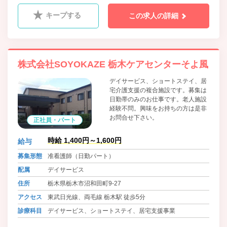
キープする
この求人の詳細
株式会社SOYOKAZE 栃木ケアセンターそよ風
デイサービス、ショートステイ、居
宅介護支援の複合施設です。募集は
日勤帯のみのお仕事です。老人施設
経験不問。興味をお持ちの方は是非
お問合せ下さい。
正社員・パート
時給 1,400円～1,600円
給与
募集形態
准看護師（日勤パート）
配属
デイサービス
住所
栃木県栃木市沼和田町9-27
アクセス
東武日光線、両毛線 栃木駅 徒歩5分
診療科目
デイサービス、ショートステイ、居宅支援事業