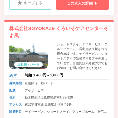
キープする
この求人の詳細
株式会社SOYOKAZE くろいそケアセンターそ
よ風
ショートステイ、デイサービス、グ
ループホーム、居宅介護支援を行う
複合施設です。デイサービス、ショ
ートステイで勤務できる方を募集し
ています。介護施設未経験の方でも
正社員・パート
お気軽にお問い合わせください。
時給 1,400円～1,600円
給与
募集形態
看護師（日勤パート）
配属
デイサービス
住所
栃木県那須塩原市豊浦南町83-120
アクセス
東武宇都宮線 黒磯駅より車で9分
宇都宮線 那須塩原駅より車で9分
診療科目
デイサービス、ショートステイ、グループホーム、居宅支