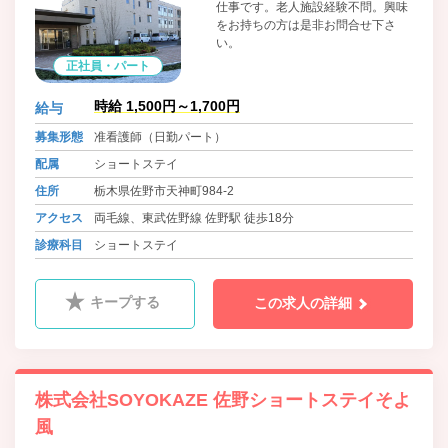
仕事です。老人施設経験不問。興味
をお持ちの方は是非お問合せ下さ
い。
正社員・パート
時給 1,500円～1,700円
給与
募集形態
准看護師（日勤パート）
配属
ショートステイ
住所
栃木県佐野市天神町984-2
アクセス
両毛線、東武佐野線 佐野駅 徒歩18分
診療科目
ショートステイ
キープする
この求人の詳細
株式会社SOYOKAZE 佐野ショートステイそよ
風