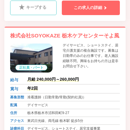
キープする
この求人の詳細
株式会社SOYOKAZE 栃木ケアセンターそよ風
デイサービス、ショートステイ、居
宅介護支援の複合施設です。募集は
日勤帯のみのお仕事です。老人施設
経験不問。興味をお持ちの方は是非
お問合せ下さい。
正社員・パート
月給 240,000円～260,000円
給与
年2回
賞与
募集形態
准看護師（日勤常勤/常勤(契約社員)）
配属
デイサービス
住所
栃木県栃木市沼和田町9-27
アクセス
東武日光線、両毛線 栃木駅 徒歩5分
診療科目
デイサービス、ショートステイ、居宅支援事業