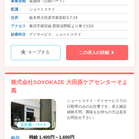
募集形態
看護師（日勤パート）
配属
ショートステイ
住所
栃木県大田原市新富町3-7-24
アクセス
東武宇都宮線 西那須野駅より車で13分
診療科目
デイサービス、ショートステイ
キープする
この求人の詳細
株式会社SOYOKAZE 大田原ケアセンターそよ
風
ショートステイ・デイサービスでの
日勤帯のみのお仕事です。老人施設
経験不問。興味をお持ちの方は是非
お問合せ下さい。
正社員・パート
時給 1,400円～1,600円
給与