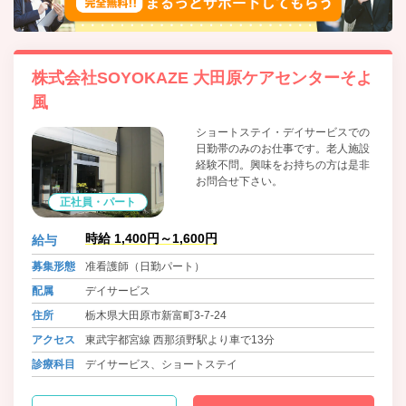
株式会社SOYOKAZE 大田原ケアセンターそよ
風
ショートステイ・デイサービスでの
日勤帯のみのお仕事です。老人施設
経験不問。興味をお持ちの方は是非
お問合せ下さい。
正社員・パート
時給 1,400円～1,600円
給与
募集形態
准看護師（日勤パート）
配属
デイサービス
住所
栃木県大田原市新富町3-7-24
アクセス
東武宇都宮線 西那須野駅より車で13分
診療科目
デイサービス、ショートステイ