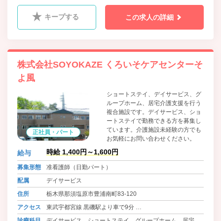
援事業
キープする
この求人の詳細
株式会社SOYOKAZE くろいそケアセンターそ
よ風
ショートステイ、デイサービス、グ
ループホーム、居宅介護支援を行う
複合施設です。デイサービス、ショ
ートステイで勤務できる方を募集し
ています。介護施設未経験の方でも
正社員・パート
お気軽にお問い合わせください。
時給 1,400円～1,600円
給与
募集形態
准看護師（日勤パート）
配属
デイサービス
住所
栃木県那須塩原市豊浦南町83-120
アクセス
東武宇都宮線 黒磯駅より車で9分
宇都宮線 那須塩原駅より車で9分
診療科目
デイサービス、ショートステイ、グループホーム、居宅支