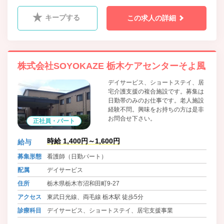
キープする
この求人の詳細
株式会社SOYOKAZE 栃木ケアセンターそよ風
デイサービス、ショートステイ、居
宅介護支援の複合施設です。募集は
日勤帯のみのお仕事です。老人施設
経験不問。興味をお持ちの方は是非
お問合せ下さい。
正社員・パート
時給 1,400円～1,600円
給与
募集形態
看護師（日勤パート）
配属
デイサービス
住所
栃木県栃木市沼和田町9-27
アクセス
東武日光線、両毛線 栃木駅 徒歩5分
診療科目
デイサービス、ショートステイ、居宅支援事業