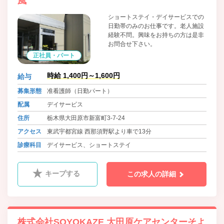
風
ショートステイ・デイサービスでの
日勤帯のみのお仕事です。老人施設
経験不問。興味をお持ちの方は是非
お問合せ下さい。
正社員・パート
時給 1,400円～1,600円
給与
募集形態
准看護師（日勤パート）
配属
デイサービス
住所
栃木県大田原市新富町3-7-24
アクセス
東武宇都宮線 西那須野駅より車で13分
診療科目
デイサービス、ショートステイ
キープする
この求人の詳細
株式会社SOYOKAZE 大田原ケアセンターそよ