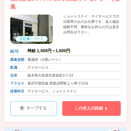
風
ショートステイ・デイサービスでの
日勤帯のみのお仕事です。老人施設
経験不問。興味をお持ちの方は是非
お問合せ下さい。
正社員・パート
時給 1,400円～1,600円
給与
募集形態
看護師（日勤パート）
配属
デイサービス
住所
栃木県大田原市新富町3-7-24
アクセス
東武宇都宮線 西那須野駅より車で13分
診療科目
デイサービス、ショートステイ
キープする
この求人の詳細