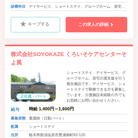
宇都宮線 那須塩原駅より車で9分
診療科目
デイサービス、ショートステイ、グループホーム、居宅支
援事業
キープする
この求人の詳細
株式会社SOYOKAZE くろいそケアセンターそ
よ風
ショートステイ、デイサービス、グ
ループホーム、居宅介護支援を行う
複合施設です。デイサービス、ショ
ートステイで勤務できる方を募集し
ています。介護施設未経験の方でも
正社員・パート
お気軽にお問い合わせください。
時給 1,400円～1,600円
給与
募集形態
看護師（日勤パート）
配属
ショートステイ
住所
栃木県那須塩原市豊浦南町83-120