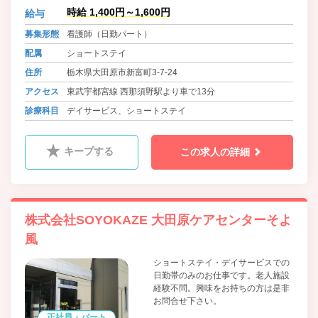
時給 1,400円～1,600円
給与
募集形態
看護師（日勤パート）
配属
ショートステイ
住所
栃木県大田原市新富町3-7-24
アクセス
東武宇都宮線 西那須野駅より車で13分
診療科目
デイサービス、ショートステイ
キープする
この求人の詳細
株式会社SOYOKAZE 大田原ケアセンターそよ
風
ショートステイ・デイサービスでの
日勤帯のみのお仕事です。老人施設
経験不問。興味をお持ちの方は是非
お問合せ下さい。
正社員・パート