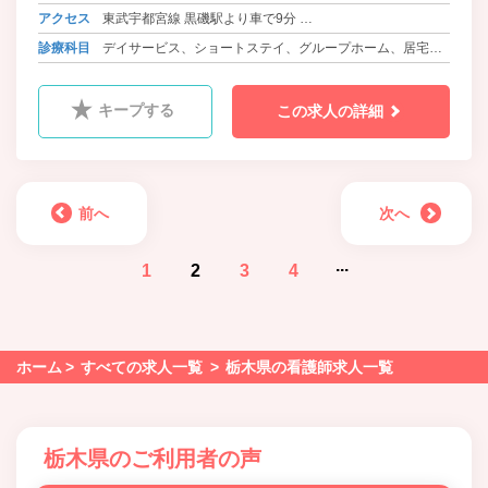
アクセス
東武宇都宮線 黒磯駅より車で9分
宇都宮線 那須塩原駅より車で9分
診療科目
デイサービス、ショートステイ、グループホーム、居宅支
援事業
キープする
この求人の詳細
前へ
次へ
...
1
2
3
4
ホーム
すべての求人一覧
栃木県の看護師求人一覧
栃木県のご利用者の声