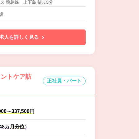
バス 鴨島線 上下島 徒歩5分
設
求人を詳しく見る
セントケア訪
正社員・パート
000～337,500円
.48カ月分位）