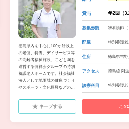
年2回（3
賞与
募集形態
准看護師（
配属
特別養護老
徳島県内を中心に100か所以上
の老健、特養、デイサービス等
住所
徳島県吉野
の高齢者福祉施設、こども園を
運営する健祥会グループの特別
アクセス
徳島線 阿波
養護老人ホームです。社会福祉
法人として地雨域の健康づくり
診療科目
特別養護老
やスポーツ・文化振興などの社
会貢献事業にも取り組んでいま
す。 「明日を思う」というコー
キープする
この
ポレートメッセージの元、科学
的介護、就学前教育を実践し、
多職種連携によるチームワーク
で高品質なサービスを提供し、