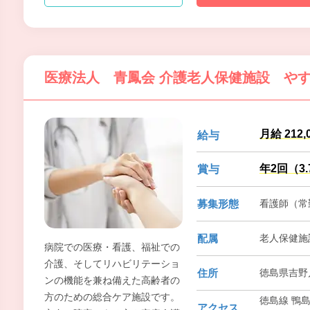
医療法人 青鳳会 介護老人保健施設 や
月給 212,
給与
年2回（3
賞与
募集形態
看護師（常勤
配属
老人保健施
病院での医療・看護、福祉での
介護、そしてリハビリテーショ
住所
徳島県吉野川
ンの機能を兼ね備えた高齢者の
方のための総合ケア施設です。
徳島線 鴨島
アクセス