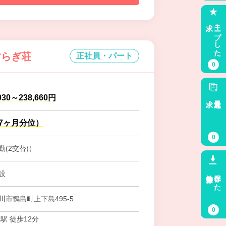
求人
キープした
すらぎ荘
正社員・パート
0
030～238,660円
求人
最近見た
.7ヶ月分位）
0
(2交替)）
検索条件
保存した
設
市鴨島町上下島495-5
0
駅 徒歩12分