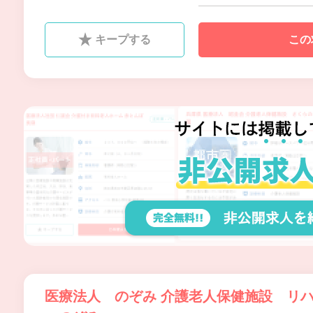
会貢献事業にも取り組んでいま
す。 「明日を思う」というコー
キープする
この
ポレートメッセージの元、科学
的介護、就学前教育を実践し、
多職種連携によるチームワーク
で高品質なサービスを提供し、
誇りとやりがいをもって働ける
職場です。
医療法人 のぞみ 介護老人保健施設 リ