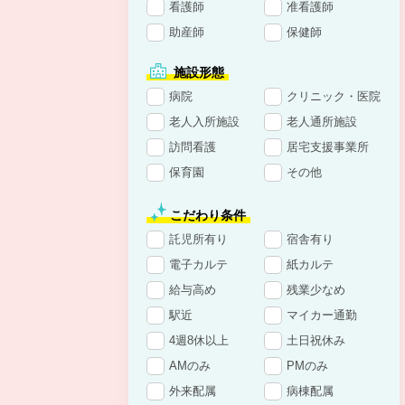
看護師
准看護師
助産師
保健師
施設形態
病院
クリニック・医院
老人入所施設
老人通所施設
訪問看護
居宅支援事業所
保育園
その他
こだわり条件
託児所有り
宿舎有り
電子カルテ
紙カルテ
給与高め
残業少なめ
駅近
マイカー通勤
4週8休以上
土日祝休み
AMのみ
PMのみ
外来配属
病棟配属