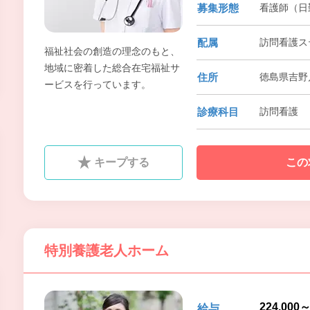
募集形態
看護師（日
配属
訪問看護ス
福祉社会の創造の理念のもと、
地域に密着した総合在宅福祉サ
住所
徳島県吉野
ービスを行っています。
診療科目
訪問看護
キープする
この
特別養護老人ホーム
224,000
給与