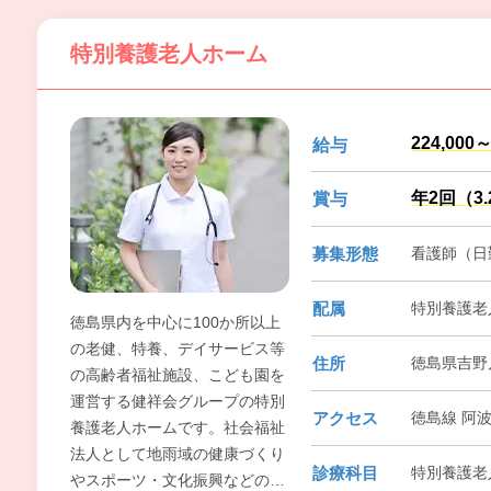
誇りとやりがいをもって働ける
特別養護老人ホーム
職場です。
224,000
給与
年2回（3
賞与
募集形態
看護師（日
配属
特別養護老
徳島県内を中心に100か所以上
の老健、特養、デイサービス等
住所
徳島県吉野
の高齢者福祉施設、こども園を
運営する健祥会グループの特別
アクセス
徳島線 阿波
養護老人ホームです。社会福祉
法人として地雨域の健康づくり
診療科目
特別養護老
やスポーツ・文化振興などの社