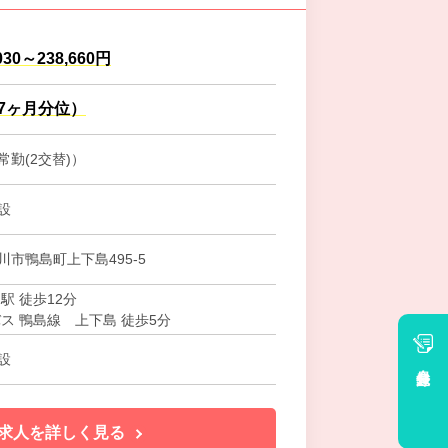
030～238,660円
.7ヶ月分位）
勤(2交替)）
設
市鴨島町上下島495-5
駅 徒歩12分
バス 鴨島線 上下島 徒歩5分
設
会員登録
求人を詳しく見る