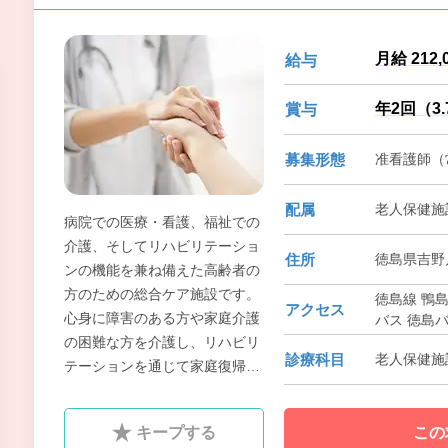
月給 212,
給与
年2回（3
賞与
募集形態
准看護師（常
配属
老人保健施
病院での医療・看護、福祉での
介護、そしてリハビリテーショ
住所
徳島県吉野川
ンの機能を兼ね備えた高齢者の
方のための総合ケア施設です。
徳島線 鴨島
アクセス
心身に障害のある方や家庭介護
バス 徳島
の困難な方を介護し、リハビリ
診療科目
老人保健施
テーションを通じて家庭復帰を
はかる、いわば「通過型」の施
設が介護老人保健施設やすらぎ
キープする
この
荘なのです。