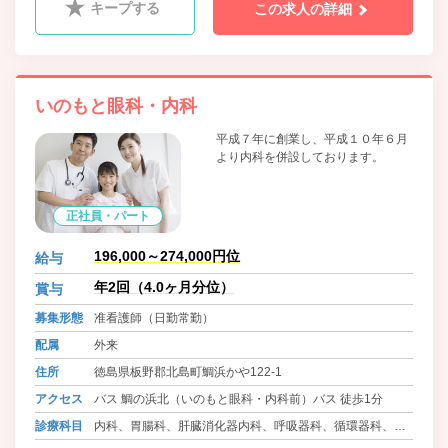
キープする
この求人の詳細
いのもと眼科・内科
平成７年に創業し、平成１０年６月
より内科を併設しております。
正社員・パート
196,000～274,000円位
給与
年2回（4.0ヶ月分位）
賞与
募集形態
准看護師（日勤常勤）
配属
外来
住所
徳島県板野郡北島町鯛浜かや122-1
アクセス
バス 鯛の浜北（いのもと眼科・内科前）バス 徒歩1分
診療科目
内科、胃腸科、肝臓消化器内科、呼吸器科、循環器科、眼