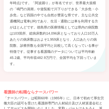
年時点)です。「阿波踊り」が有名ですが、世界最大規模
の「鳴門の渦潮」や遊覧船で川下りができる「大歩危・小
歩危」など四国の中でも自然が豊富な県です。主な公共交
通機関は電車(JR)であり、生活・通勤には車を利用する方
がほとんどです。徳島県の医療情報としては県内の病院数
は103箇所、総病床数約14,096床となっており人口10万人
あたりの病床数はおよそ1,959床となり、人口あたりの病
院数、診療所数も全国平均と比較して高くなっている事が
特徴です。従事する看護職のデータについては平均年齢
45.2歳、平均年収482.9万円で、全国平均を下回っていま
す。
看護師の転職ならナースパワー
「ナースパワー」は昭和60年（1985年）に、日本で初めて厚生労
働大臣の認可を受けた看護師専門の人材紹介及び人材派遣会社と
してサービスを開始いたしました。常勤・パートはもちろん、派