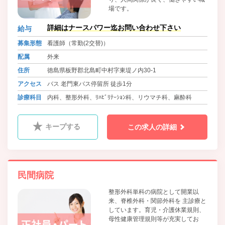
場です。
詳細はナースパワー迄お問い合わせ下さい
給与
募集形態
看護師（常勤(2交替)）
配属
外来
住所
徳島県板野郡北島町中村字東堤ノ内30-1
アクセス
バス 老門東バス停留所 徒歩1分
診療科目
内科、整形外科、ﾘﾊﾋﾞﾘﾃｰｼｮﾝ科、リウマチ科、麻酔科
キープする
この求人の詳細
民間病院
整形外科単科の病院として開業以
来、脊椎外科・関節外科を 主診療と
しています。育児・介護休業規則、
母性健康管理規則等が充実してお