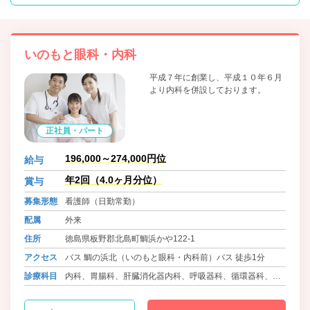
いのもと眼科・内科
平成７年に創業し、平成１０年６月
より内科を併設しております。
正社員・パート
196,000～274,000円位
給与
年2回（4.0ヶ月分位）
賞与
募集形態
看護師（日勤常勤）
配属
外来
住所
徳島県板野郡北島町鯛浜かや122-1
アクセス
バス 鯛の浜北（いのもと眼科・内科前）バス 徒歩1分
診療科目
内科、胃腸科、肝臓消化器内科、呼吸器科、循環器科、眼
科