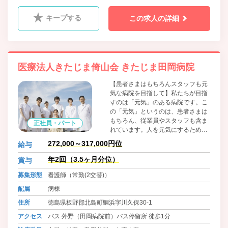
科
キープする
この求人の詳細
医療法人きたじま倚山会 きたじま田岡病院
【患者さまはもちろんスタッフも元
気な病院を目指して】私たちが目指
すのは「元気」のある病院です。こ
の「元気」というのは、患者さまは
もちろん、従業員やスタッフも含ま
正社員・パート
れています。人を元気にするために
は、まず私たちが元気であることが
272,000～317,000円位
給与
重要です。「明るい、謙虚、誠実、
そしてなにより人が好き」という方
年2回（3.5ヶ月分位）
賞与
は、ぜひ手を挙げてください。人の
募集形態
看護師（常勤(2交替)）
役に立つことができ、人を笑顔にで
きる仕事があなたを待っています。
配属
病棟
住所
徳島県板野郡北島町鯛浜字川久保30-1
アクセス
バス 外野（田岡病院前）バス停留所 徒歩1分