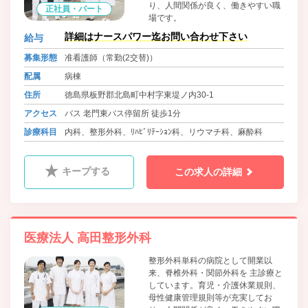
り、人間関係が良く、働きやすい職
正社員・パート
場です。
詳細はナースパワー迄お問い合わせ下さい
給与
募集形態
准看護師（常勤(2交替)）
配属
病棟
住所
徳島県板野郡北島町中村字東堤ノ内30-1
アクセス
バス 老門東バス停留所 徒歩1分
診療科目
内科、整形外科、ﾘﾊﾋﾞﾘﾃｰｼｮﾝ科、リウマチ科、麻酔科
キープする
この求人の詳細
医療法人 高田整形外科
整形外科単科の病院として開業以
来、脊椎外科・関節外科を 主診療と
しています。育児・介護休業規則、
母性健康管理規則等が充実してお