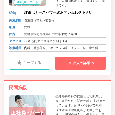
り、人間関係が良く、働きやすい職
正社員・パート
場です。
詳細はナースパワー迄お問い合わせ下さい
給与
募集形態
看護師（常勤(2交替)）
配属
病棟
住所
徳島県板野郡北島町中村字東堤ノ内30-1
アクセス
バス 老門東バス停留所 徒歩1分
診療科目
内科、整形外科、ﾘﾊﾋﾞﾘﾃｰｼｮﾝ科、リウマチ科、麻酔科
キープする
この求人の詳細
民間病院
整形外科単科の病院として開業以
来、脊椎外科・関節外科を 主診療と
しています。育児・介護休業規則、
母性健康管理規則等が充実してお
り、人間関係が良く、働きやすい職