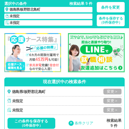
選択中の条件
検索結果 9 件
条件を変更
徳島県/板野郡北島町
未指定
条件を保存する
徳島県/板野郡北島町/正社員・パート・応援ナース・派遣
の
（0件保存中）
未指定
看護師求人・派遣・転職・募集一覧
現在選択中の検索条件
変更＞
徳島県/板野郡北島町
変更＞
未指定
変更＞
未指定
検索結果
この条件を保存する
×
条件クリア
（0件保存中）
9 件