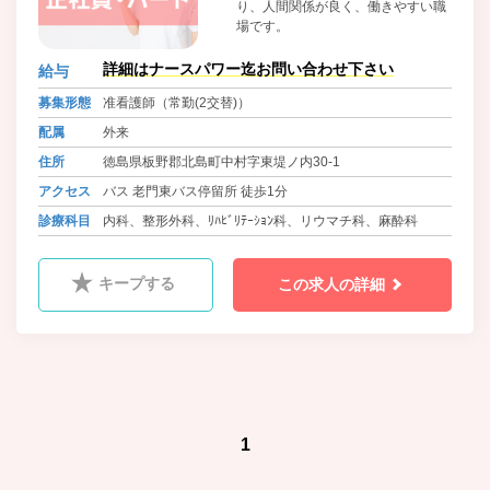
り、人間関係が良く、働きやすい職
場です。
詳細はナースパワー迄お問い合わせ下さい
給与
募集形態
准看護師（常勤(2交替)）
配属
外来
住所
徳島県板野郡北島町中村字東堤ノ内30-1
アクセス
バス 老門東バス停留所 徒歩1分
診療科目
内科、整形外科、ﾘﾊﾋﾞﾘﾃｰｼｮﾝ科、リウマチ科、麻酔科
キープする
この求人の詳細
1