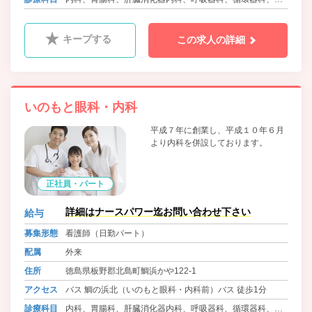
科
キープする
この求人の詳細
いのもと眼科・内科
平成７年に創業し、平成１０年６月
より内科を併設しております。
正社員・パート
詳細はナースパワー迄お問い合わせ下さい
給与
募集形態
看護師（日勤パート）
配属
外来
住所
徳島県板野郡北島町鯛浜かや122-1
アクセス
バス 鯛の浜北（いのもと眼科・内科前）バス 徒歩1分
診療科目
内科、胃腸科、肝臓消化器内科、呼吸器科、循環器科、眼