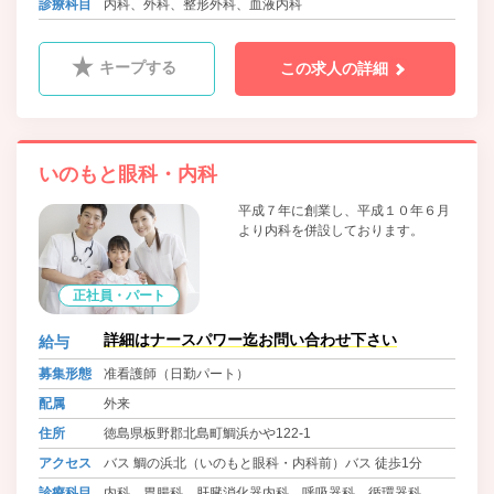
診療科目
内科、外科、整形外科、血液内科
キープする
この求人の詳細
いのもと眼科・内科
平成７年に創業し、平成１０年６月
より内科を併設しております。
正社員・パート
詳細はナースパワー迄お問い合わせ下さい
給与
募集形態
准看護師（日勤パート）
配属
外来
住所
徳島県板野郡北島町鯛浜かや122-1
アクセス
バス 鯛の浜北（いのもと眼科・内科前）バス 徒歩1分
診療科目
内科、胃腸科、肝臓消化器内科、呼吸器科、循環器科、眼