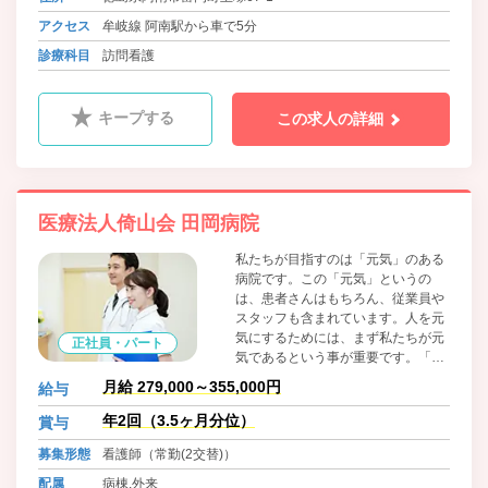
アクセス
牟岐線 阿南駅から車で5分
診療科目
訪問看護
キープする
この求人の詳細
医療法人倚山会 田岡病院
私たちが目指すのは「元気」のある
病院です。この「元気」というの
は、患者さんはもちろん、従業員や
スタッフも含まれています。人を元
気にするためには、まず私たちが元
正社員・パート
気であるという事が重要です。「明
るい、謙虚、誠実、そして何より元
月給 279,000～355,000円
給与
気で、私は人が好き」という方はぜ
ひ手を上げてください。人の役に立
年2回（3.5ヶ月分位）
賞与
つことができ、人を笑顔にできる仕
募集形態
看護師（常勤(2交替)）
事があなたを待っています。
配属
病棟,外来