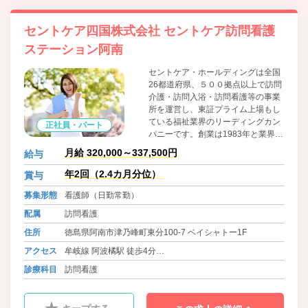
セントケア四国株式会社 セントケア訪問看護
ステーション阿南
セントケア・ホールディングは全国
26都道府県、５００拠点以上で訪問
介護・訪問入浴・訪問看護等の事業
所を運営し、東証プライム上場もし
ている福祉業界のリーディングカン
正社員・パート
パニーです。創業は1983年と業界内
でも歴史も古く、「お客様が住み慣
月給 320,000～337,500円
給与
れた地域でその人らしく生活してい
ただきたい。」という価値観の元で
年2回（2.4カ月分位）
賞与
高齢者福祉サービスを行っていま
募集形態
看護師（日勤常勤）
す。
配属
訪問看護
住所
徳島県阿南市津乃峰町東分100-7 ベイシャトー1F
アクセス
牟岐線 阿波橘駅 徒歩4分
バス 徳島バス・徳島バス阿南 舳崎バス停 徒歩5分
診療科目
訪問看護