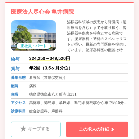
医療法人尽心会 亀井病院
泌尿器科領域の疾患から腎臓病（透
析療法を含む）までを取り扱う、腎
泌尿器科疾患を得意とする病院で
す。泌尿器科・透析のスペシャリス
トが揃い、最新の専門医療を提供し
正社員・パート
ています。泌尿器科医の配置は特に
厚く、腎泌尿器疾患専門病院ならで
324,250～349,520円
給与
はの「医療の質」を担保していま
す。 また、毎日の当直は泌尿器科医
年2回（3.5ヶ月分位）
賞与
師が行っており、入院中の患者さん
募集形態
看護師（常勤(2交替)）
と夜勤の看護師にも安心な体制を整
えています。
配属
病棟
住所
徳島県徳島市八万町寺山231
アクセス
高徳線、徳島線、牟岐線、鳴門線 徳島駅から車で約15分
牟岐線 文化の森駅 徒歩30分
診療科目
総合診療科、麻酔科
バス 徳島バス 一宮線・佐那河内線 亀井病院
キープする
この求人の詳細