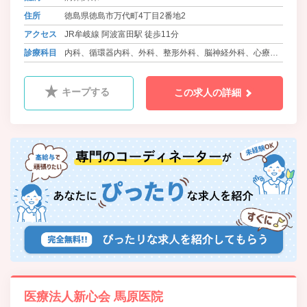
住所
徳島県徳島市万代町4丁目2番地2
アクセス
JR牟岐線 阿波富田駅 徒歩11分
診療科目
内科、循環器内科、外科、整形外科、脳神経外科、心療内
科、脳神経内科、甲状腺科、救急科、皮膚科、総合診療科
キープする
この求人の詳細
医療法人新心会 馬原医院