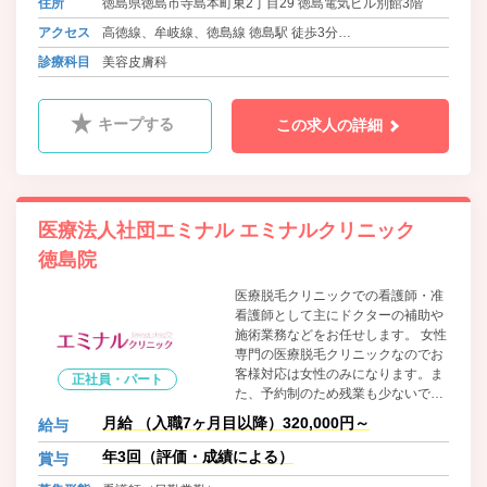
住所
徳島県徳島市寺島本町東2丁目29 徳島電気ビル別館3階
アクセス
高徳線、牟岐線、徳島線 徳島駅 徒歩3分
バス 徳島市交通局・徳島バス 八百屋町 徒歩3分
診療科目
美容皮膚科
キープする
この求人の詳細
医療法人社団エミナル エミナルクリニック
徳島院
医療脱毛クリニックでの看護師・准
看護師として主にドクターの補助や
施術業務などをお任せします。 女性
専門の医療脱毛クリニックなのでお
客様対応は女性のみになります。ま
正社員・パート
た、予約制のため残業も少ないで
す。仕事に慣れるまでは、丁寧に指
月給 （入職7ヶ月目以降）320,000円～
給与
導します。 出来ることを少しずつ増
やしながら、じっくりと成長してい
年3回（評価・成績による）
賞与
きましょう。患者さまの気持ちに寄