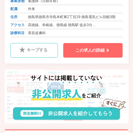
募集形態
看護師（日勤常勤）
り添える環境作りにあなたのチカラ
を貸してください。
配属
外来
住所
徳島県徳島市寺島本町東2丁目29 徳島電気ビル別館3階
アクセス
高徳線、牟岐線、徳島線 徳島駅 徒歩3分
バス 徳島市交通局・徳島バス 八百屋町 徒歩3分
診療科目
美容皮膚科
キープする
この求人の詳細