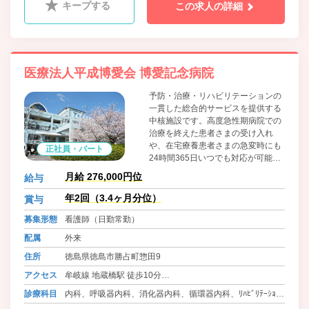
キープする
この求人の詳細
医療法人平成博愛会 博愛記念病院
予防・治療・リハビリテーションの
一貫した総合的サービスを提供する
中核施設です。高度急性期病院での
治療を終えた患者さまの受け入れ
や、在宅療養患者さまの急変時にも
正社員・パート
24時間365日いつでも対応が可能
で、集中的な治療と積極的なリハビ
月給 276,000円位
給与
リテーションにより早期在宅復帰を
目指しています。
年2回（3.4ヶ月分位）
賞与
募集形態
看護師（日勤常勤）
配属
外来
住所
徳島県徳島市勝占町惣田9
アクセス
牟岐線 地蔵橋駅 徒歩10分
バス 徳島バス 五滝線 勝占町 徒歩2分
診療科目
内科、呼吸器内科、消化器内科、循環器内科、ﾘﾊﾋﾞﾘﾃｰｼｮﾝ
バス 徳島バス 渋野線 方上小学校前 徒歩22分