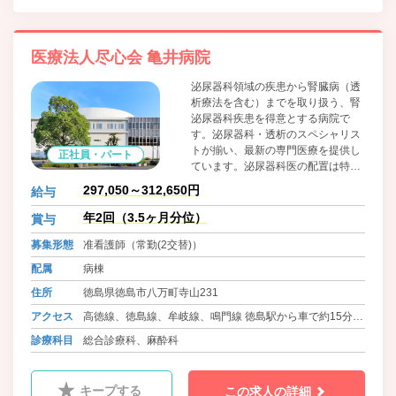
医療法人尽心会 亀井病院
泌尿器科領域の疾患から腎臓病（透
析療法を含む）までを取り扱う、腎
泌尿器科疾患を得意とする病院で
す。泌尿器科・透析のスペシャリス
トが揃い、最新の専門医療を提供し
正社員・パート
ています。泌尿器科医の配置は特に
厚く、腎泌尿器疾患専門病院ならで
297,050～312,650円
給与
はの「医療の質」を担保していま
す。 また、毎日の当直は泌尿器科医
年2回（3.5ヶ月分位）
賞与
師が行っており、入院中の患者さん
募集形態
准看護師（常勤(2交替)）
と夜勤の看護師にも安心な体制を整
えています。
配属
病棟
住所
徳島県徳島市八万町寺山231
アクセス
高徳線、徳島線、牟岐線、鳴門線 徳島駅から車で約15分
牟岐線 文化の森駅 徒歩30分
診療科目
総合診療科、麻酔科
バス 徳島バス 一宮線・佐那河内線 亀井病院
キープする
この求人の詳細