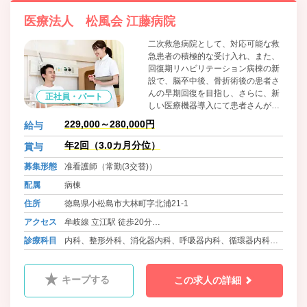
医療法人 松風会 江藤病院
二次救急病院として、対応可能な救
急患者の積極的な受け入れ、また、
回復期リハビリテーション病棟の新
設で、脳卒中後、骨折術後の患者さ
んの早期回復を目指し、さらに、新
正社員・パート
しい医療機器導入にて患者さんが納
得いただける検査、治療を提供しま
229,000～280,000円
給与
す。地域においては、中核病院であ
る徳島赤十字病院、地域の中小病
年2回（3.0カ月分位）
賞与
院、診療所との連携に努めてまいり
募集形態
准看護師（常勤(3交替)）
ます。「優しい病院」という理念の
もと、患者さんが安心して利用でき
配属
病棟
るよう、地域の皆さんの期待に応え
住所
徳島県小松島市大林町字北浦21-1
てまいります。
アクセス
牟岐線 立江駅 徒歩20分
バス 徳島バス 和田島線 和田津 徒歩8分
診療科目
内科、整形外科、消化器内科、呼吸器内科、循環器内科、
バス 徳島バス 橘線 赤石団地前 徒歩8分
耳鼻科、皮膚科、ﾘﾊﾋﾞﾘﾃｰｼｮﾝ科、放射線科、糖尿病内科
キープする
この求人の詳細