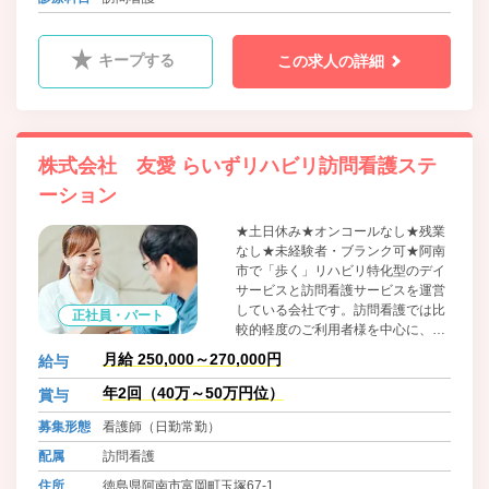
キープする
この求人の詳細
株式会社 友愛 らいずリハビリ訪問看護ステ
ーション
★土日休み★オンコールなし★残業
なし★未経験者・ブランク可★阿南
市で「歩く」リハビリ特化型のデイ
サービスと訪問看護サービスを運営
している会社です。訪問看護では比
正社員・パート
較的軽度のご利用者様を中心に、体
調管理や服薬管理、様子観察等で各
月給 250,000～270,000円
給与
家庭を訪問していただいておりま
す。
年2回（40万～50万円位）
賞与
募集形態
看護師（日勤常勤）
配属
訪問看護
住所
徳島県阿南市富岡町玉塚67-1