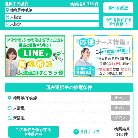
選択中の条件
検索結果 118 件
条件を変更
徳島県/牟岐線
未指定
条件を保存する
徳島県/牟岐線/正社員・パート・応援ナース・派遣
の 看護師求
（0件保存中）
未指定
人・派遣・転職・募集一覧
現在選択中の検索条件
変更＞
徳島県/牟岐線
変更＞
未指定
変更＞
未指定
検索結果
この条件を保存する
×
条件クリア
（0件保存中）
118 件