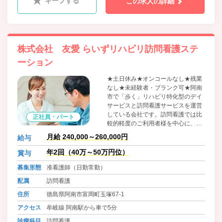
キープする
この求人の詳細
株式会社 友愛 らいずリハビリ訪問看護ステ
ーション
★土日休み★オンコールなし★残業
なし★未経験者・ブランク可★阿南
市で「歩く」リハビリ特化型のデイ
サービスと訪問看護サービスを運営
している会社です。訪問看護では比
正社員・パート
較的軽度のご利用者様を中心に、体
調管理や服薬管理、様子観察等で各
月給 240,000～260,000円
給与
家庭を訪問していただいておりま
す。
年2回（40万～50万円位）
賞与
募集形態
准看護師（日勤常勤）
配属
訪問看護
住所
徳島県阿南市富岡町玉塚67-1
アクセス
牟岐線 阿南駅から車で5分
診療科目
訪問看護