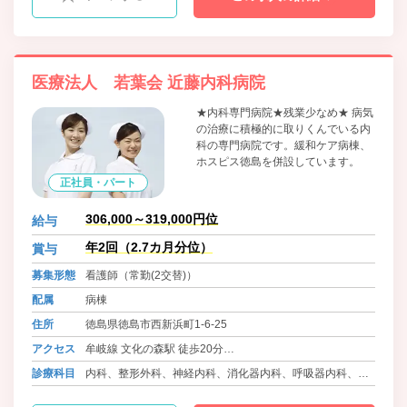
医療法人 若葉会 近藤内科病院
★内科専門病院★残業少なめ★ 病気
の治療に積極的に取りくんでいる内
科の専門病院です。緩和ケア病棟、
ホスピス徳島を併設しています。
正社員・パート
306,000～319,000円位
給与
年2回（2.7カ月分位）
賞与
募集形態
看護師（常勤(2交替)）
配属
病棟
住所
徳島県徳島市西新浜町1-6-25
アクセス
牟岐線 文化の森駅 徒歩20分
バス 徳島バス 新浜線・南部循環線 希望の郷前 徒歩1分
診療科目
内科、整形外科、神経内科、消化器内科、呼吸器内科、循
バス 徳島バス バイパス経由小松島線 大野東 徒歩8分
環器内科、ﾘﾊﾋﾞﾘﾃｰｼｮﾝ科、リウマチ科、内視鏡内科、緩和