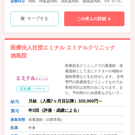
バス 徳島バス 五滝線 勝占町 徒歩2分
診療科目
内科、呼吸器内科、消化器内科、循環器内科、ﾘﾊﾋﾞﾘﾃｰｼｮﾝ
バス 徳島バス 渋野線 方上小学校前 徒歩22分
科、放射線科
キープする
この求人の詳細
医療法人社団エミナル エミナルクリニック
徳島院
医療脱毛クリニックでの看護師・准
看護師として主にドクターの補助や
施術業務などをお任せします。 女性
専門の医療脱毛クリニックなのでお
客様対応は女性のみになります。ま
正社員・パート
た、予約制のため残業も少ないで
す。仕事に慣れるまでは、丁寧に指
月給 （入職7ヶ月目以降）320,000円～
給与
導します。 出来ることを少しずつ増
やしながら、じっくりと成長してい
年3回（評価・成績による）
賞与
きましょう。患者さまの気持ちに寄
募集形態
准看護師（日勤常勤）
り添える環境作りにあなたのチカラ
を貸してください。
配属
外来