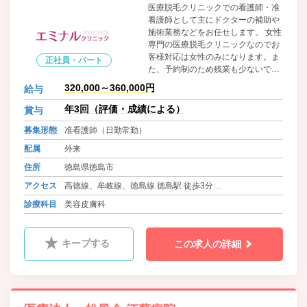
医療脱毛クリニックでの看護師・准
看護師として主にドクターの補助や
施術業務などをお任せします。 女性
専門の医療脱毛クリニックなのでお
客様対応は女性のみになります。ま
正社員・パート
た、予約制のため残業も少ないで
す。仕事に慣れるまでは、丁寧に指
320,000～360,000円
給与
導します。 出来ることを少しずつ増
やしながら、じっくりと成長してい
年3回（評価・成績による）
賞与
きましょう。患者さまの気持ちに寄
募集形態
准看護師（日勤常勤）
り添える環境作りにあなたのチカラ
を貸してください。
配属
外来
住所
徳島県徳島市
アクセス
高徳線、牟岐線、徳島線 徳島駅 徒歩3分
バス 徳島市交通局・徳島バス 八百屋町 徒歩3分
診療科目
美容皮膚科
キープする
この求人の詳細