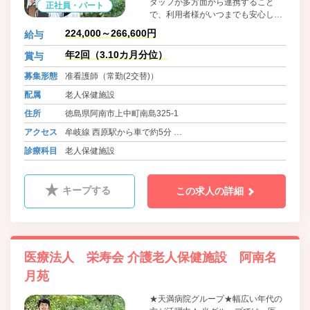
タッフが多方面から連携すること
正社員・パート
で、利用者様がいつまでも安心して
歳を重ね、希望する地域で暮らし続
224,000～266,600円
給与
けられる医療やサービスのあり方を
追い求めています。
年2回（3.10カ月分位）
賞与
募集形態
准看護師（常勤(2交替)）
配属
老人保健施設
住所
徳島県阿南市上中町南島325-1
アクセス
牟岐線 西原駅から車で約5分
バス 徳島バス 橘線・加茂谷線・長生線 南島 徒歩6分
診療科目
老人保健施設
キープする
この求人の詳細
医療法人 栄寿会 介護老人保健施設 阿南名
月苑
★天満病院グループ★幅広い年代の