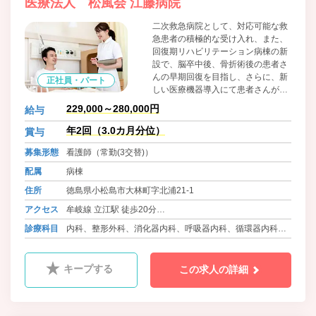
医療法人 松風会 江藤病院
二次救急病院として、対応可能な救
急患者の積極的な受け入れ、また、
回復期リハビリテーション病棟の新
設で、脳卒中後、骨折術後の患者さ
んの早期回復を目指し、さらに、新
正社員・パート
しい医療機器導入にて患者さんが納
得いただける検査、治療を提供しま
229,000～280,000円
給与
す。地域においては、中核病院であ
る徳島赤十字病院、地域の中小病
年2回（3.0カ月分位）
賞与
院、診療所との連携に努めてまいり
募集形態
看護師（常勤(3交替)）
ます。「優しい病院」という理念の
もと、患者さんが安心して利用でき
配属
病棟
るよう、地域の皆さんの期待に応え
住所
徳島県小松島市大林町字北浦21-1
てまいります。
アクセス
牟岐線 立江駅 徒歩20分
バス 徳島バス 和田島線 和田津 徒歩8分
診療科目
内科、整形外科、消化器内科、呼吸器内科、循環器内科、
バス 徳島バス 橘線 赤石団地前 徒歩8分
耳鼻科、皮膚科、ﾘﾊﾋﾞﾘﾃｰｼｮﾝ科、放射線科、糖尿病内科
キープする
この求人の詳細