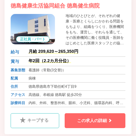
徳島健康生活協同組合 徳島健生病院
地域のひとびとが、それぞれの健
康・医療とくらしにかかわる問題を
もちより、組織をつくり、医療機関
をもち、運営し、それらを通して、
その医療機関に働く役職員・医師を
正社員・パート
はじめとした医療スタッフとの協同
によって、問題解決のために運動す
月給 209,620～265,350円
給与
る、生協法にもとづく住民の自主的
組織です。組合員・患者の医療への
年2回（2.2カ月分位）
賞与
参加と協同を大切に考えています。
募集形態
看護師（常勤(3交替)）
配属
病棟
住所
徳島県徳島市下助任町4丁目9
アクセス
高徳線、牟岐線 徳島駅 徒歩20分
診療科目
内科、外科、整形外科、眼科、小児科、循環器内科、呼吸
器内科、血液内科、消化器内科、糖尿病内科、心療内科、
肛門科、麻酔科、リウマチ科、ﾘﾊﾋﾞﾘﾃｰｼｮﾝ科、放射線科、
キープする
この求人の詳細
精神科、腎臓内科、神経内科、脳神経外科