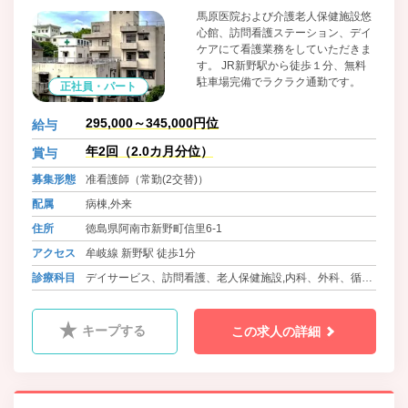
馬原医院および介護老人保健施設悠
心館、訪問看護ステーション、デイ
ケアにて看護業務をしていただきま
す。 JR新野駅から徒歩１分、無料
駐車場完備でラクラク通勤です。
正社員・パート
295,000～345,000円位
給与
年2回（2.0カ月分位）
賞与
募集形態
准看護師（常勤(2交替)）
配属
病棟,外来
住所
徳島県阿南市新野町信里6-1
アクセス
牟岐線 新野駅 徒歩1分
診療科目
デイサービス、訪問看護、老人保健施設,内科、外科、循環
器内科、小児科
キープする
この求人の詳細