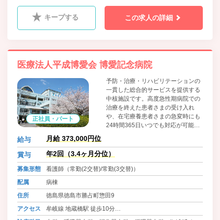
科、放射線科
キープする
この求人の詳細
医療法人平成博愛会 博愛記念病院
予防・治療・リハビリテーションの
一貫した総合的サービスを提供する
中核施設です。高度急性期病院での
治療を終えた患者さまの受け入れ
や、在宅療養患者さまの急変時にも
正社員・パート
24時間365日いつでも対応が可能
で、集中的な治療と積極的なリハビ
月給 373,000円位
給与
リテーションにより早期在宅復帰を
目指しています。
年2回（3.4ヶ月分位）
賞与
募集形態
看護師（常勤(2交替)/常勤(3交替)）
配属
病棟
住所
徳島県徳島市勝占町惣田9
アクセス
牟岐線 地蔵橋駅 徒歩10分