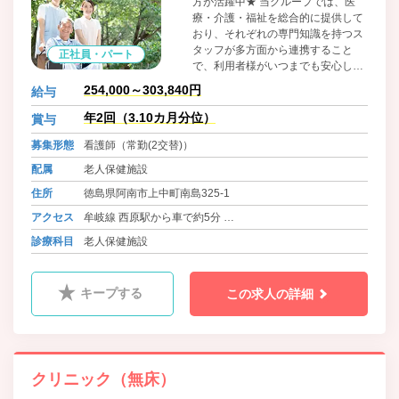
方が活躍中★ 当グループでは、医
療・介護・福祉を総合的に提供して
おり、それぞれの専門知識を持つス
タッフが多方面から連携すること
正社員・パート
で、利用者様がいつまでも安心して
歳を重ね、希望する地域で暮らし続
254,000～303,840円
給与
けられる医療やサービスのあり方を
追い求めています。
年2回（3.10カ月分位）
賞与
募集形態
看護師（常勤(2交替)）
配属
老人保健施設
住所
徳島県阿南市上中町南島325-1
アクセス
牟岐線 西原駅から車で約5分
バス 徳島バス 橘線・加茂谷線・長生線 南島 徒歩6分
診療科目
老人保健施設
キープする
この求人の詳細
クリニック（無床）