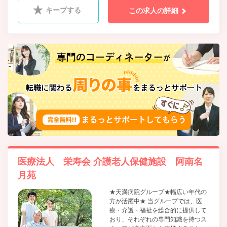
ケア内科、腫瘍内科、糖尿病内科
キープする
この求人の詳細
医療法人 栄寿会 介護老人保健施設 阿南名
月苑
★天満病院グループ★幅広い年代の
方が活躍中★ 当グループでは、医
療・介護・福祉を総合的に提供して
おり、それぞれの専門知識を持つス