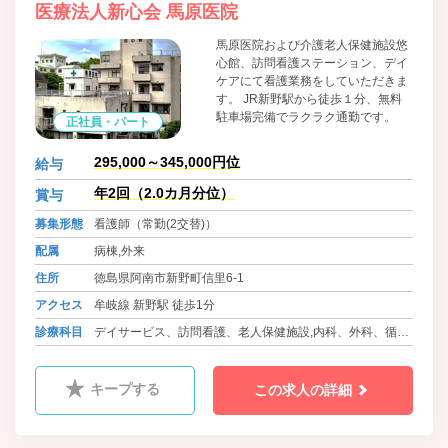
医療法人新心会 馬原医院
馬原医院および介護老人保健施設悠
心館、訪問看護ステーション、デイ
ケアにて看護業務をしていただきま
す。 JR新野駅から徒歩１分、無料
駐車場完備でラクラク通勤です。
正社員・パート
295,000～345,000円位
給与
年2回（2.0カ月分位）
賞与
募集形態
看護師（常勤(2交替)）
配属
病棟,外来
住所
徳島県阿南市新野町信里6-1
アクセス
牟岐線 新野駅 徒歩1分
診療科目
デイサービス、訪問看護、老人保健施設,内科、外科、循環
器内科、小児科
キープする
この求人の詳細