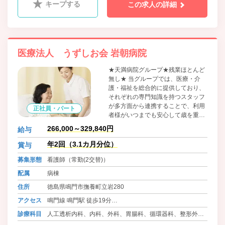
キープする
この求人の詳細
医療法人 うずしお会 岩朝病院
★天満病院グループ★残業ほとんど
無し★ 当グループでは、医療・介
護・福祉を総合的に提供しており、
それぞれの専門知識を持つスタッフ
が多方面から連携することで、利用
正社員・パート
者様がいつまでも安心して歳を重
ね、希望する地域で暮らし続けられ
266,000～329,840円
給与
る医療やサービスのあり方を追い求
めています。
年2回（3.1カ月分位）
賞与
募集形態
看護師（常勤(2交替)）
配属
病棟
住所
徳島県鳴門市撫養町立岩280
アクセス
鳴門線 鳴門駅 徒歩19分
バス 徳島バス 北泊線 運動公園口 徒歩6分
診療科目
人工透析内科、内科、外科、胃腸科、循環器科、整形外
バス 鳴門市地域バス 林崎小学校南 徒歩3分