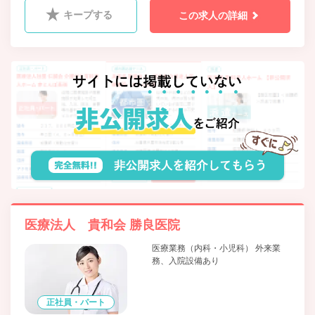
キープする
この求人の詳細
医療法人 貴和会 勝良医院
医療業務（内科・小児科） 外来業
務、入院設備あり
正社員・パート