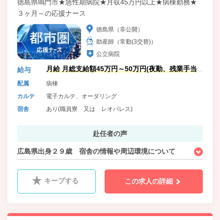
徳島県鳴門市★急性期病院★月収45万円以上★病棟勤務★
３ヶ月～の応援ナース
徳島県（非公開）
助産師（常勤(3交替)）
公立病院
月給 月総支給額45万円～50万円(夜勤、残業手当
給与
含)
配属
病棟
カルテ
電子カルテ、オーダリング
宿舎
あり(職員寮 又は レオパレス)
赴任者の声
広島県出身２９歳 宿舎の情報や周辺環境について
キープする
この求人の詳細