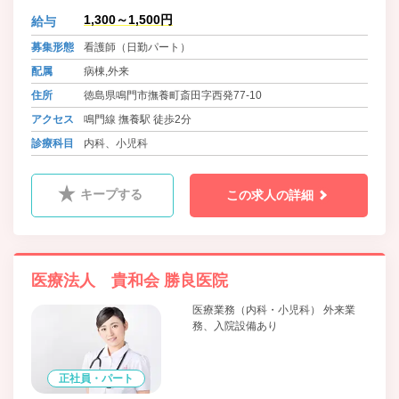
1,300～1,500円
給与
募集形態
看護師（日勤パート）
配属
病棟,外来
住所
徳島県鳴門市撫養町斎田字西発77-10
アクセス
鳴門線 撫養駅 徒歩2分
診療科目
内科、小児科
キープする
この求人の詳細
医療法人 貴和会 勝良医院
医療業務（内科・小児科） 外来業
務、入院設備あり
正社員・パート