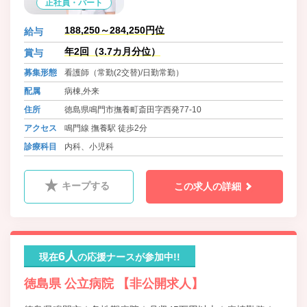
正社員・パート
188,250～284,250円位
給与
年2回（3.7カ月分位）
賞与
募集形態
看護師（常勤(2交替)/日勤常勤）
配属
病棟,外来
住所
徳島県鳴門市撫養町斎田字西発77-10
アクセス
鳴門線 撫養駅 徒歩2分
診療科目
内科、小児科
キープする
この求人の詳細
6人
現在
の応援ナースが参加中!!
徳島県 公立病院 【非公開求人】