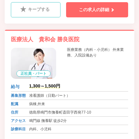
キープする
この求人の詳細
医療法人 貴和会 勝良医院
医療業務（内科・小児科） 外来業
務、入院設備あり
正社員・パート
1,300～1,500円
給与
募集形態
准看護師（日勤パート）
配属
病棟,外来
住所
徳島県鳴門市撫養町斎田字西発77-10
アクセス
鳴門線 撫養駅 徒歩2分
診療科目
内科、小児科