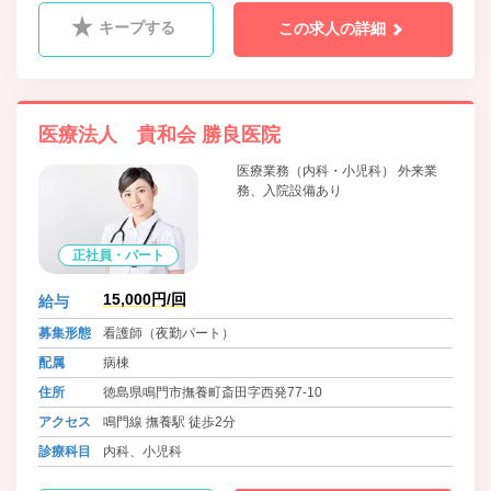
キープする
この求人の詳細
医療法人 貴和会 勝良医院
医療業務（内科・小児科） 外来業
務、入院設備あり
正社員・パート
15,000円/回
給与
募集形態
看護師（夜勤パート）
配属
病棟
住所
徳島県鳴門市撫養町斎田字西発77-10
アクセス
鳴門線 撫養駅 徒歩2分
診療科目
内科、小児科