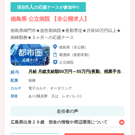
6人
現在
の応援ナースが参加中!!
徳島県 公立病院 【非公開求人】
徳島県鳴門市★急性期病院★夜勤専従★月収50万円以上★
病棟勤務★３ヶ月～の応援ナース
徳島県（非公開）
看護師（夜勤常勤）
公立病院
月給 月総支給額50万円～55万円(夜勤、残業手当
給与
含)
配属
病棟
カルテ
電子カルテ、オーダリング
宿舎
あり(職員寮 又は レオパレス)
赴任者の声
広島県出身２９歳 宿舎の情報や周辺環境について