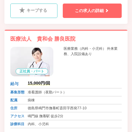
科、呼吸器科、ﾘﾊﾋﾞﾘﾃｰｼｮﾝ科
キープする
この求人の詳細
医療法人 貴和会 勝良医院
医療業務（内科・小児科） 外来業
務、入院設備あり
正社員・パート
15,000円/回
給与
募集形態
准看護師（夜勤パート）
配属
病棟
住所
徳島県鳴門市撫養町斎田字西発77-10
アクセス
鳴門線 撫養駅 徒歩2分
診療科目
内科、小児科