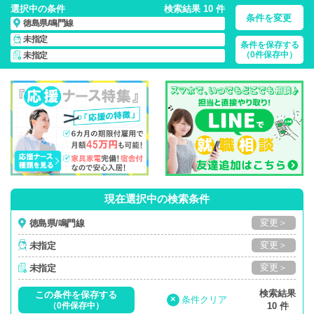
選択中の条件
検索結果 10 件
条件を変更
徳島県/鳴門線
未指定
条件を保存する
徳島県/鳴門線/正社員・パート・応援ナース・派遣
の 看護師求
（0件保存中）
未指定
人・派遣・転職・募集一覧
現在選択中の検索条件
変更＞
徳島県/鳴門線
変更＞
未指定
変更＞
未指定
検索結果
この条件を保存する
×
条件クリア
（0件保存中）
10 件