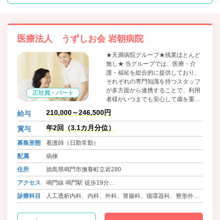
医療法人 うずしお会 岩朝病院
★天満病院グループ★残業ほとんど
無し★ 当グループでは、医療・介
護・福祉を総合的に提供しており、
それぞれの専門知識を持つスタッフ
が多方面から連携することで、利用
正社員・パート
者様がいつまでも安心して歳を重
ね、希望する地域で暮らし続けられ
210,000～246,500円
給与
る医療やサービスのあり方を追い求
めています。
年2回（3.1カ月分位）
賞与
募集形態
看護師（日勤常勤）
配属
病棟
住所
徳島県鳴門市撫養町立岩280
アクセス
鳴門線 鳴門駅 徒歩19分
バス 徳島バス 北泊線 運動公園口 徒歩6分
診療科目
人工透析内科、内科、外科、胃腸科、循環器科、整形外
バス 鳴門市地域バス 林崎小学校南 徒歩3分
科、呼吸器科、ﾘﾊﾋﾞﾘﾃｰｼｮﾝ科