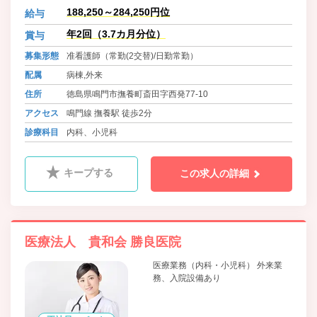
188,250～284,250円位
給与
年2回（3.7カ月分位）
賞与
募集形態
准看護師（常勤(2交替)/日勤常勤）
配属
病棟,外来
住所
徳島県鳴門市撫養町斎田字西発77-10
アクセス
鳴門線 撫養駅 徒歩2分
診療科目
内科、小児科
キープする
この求人の詳細
医療法人 貴和会 勝良医院
医療業務（内科・小児科） 外来業
務、入院設備あり