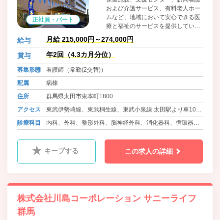
および介護サービス、有料老人ホー
ムなど、地域において安心できる医
正社員・パート
療と福祉のサービスを提供している
医療法人です。 14科の標榜診療科に
月給 215,000円～274,000円
給与
加え、膝関節・スポーツ外来、肝臓
外来、乳腺外来、甲状腺外来、下肢
年2回（4.3カ月分位）
賞与
静脈瘤外来といった特殊外来も開
募集形態
看護師（常勤(2交替)）
設。急性期医療はもちろん、治療終
了後の回復期リハビリテーション
配属
病棟
(PT/OT/ST)にも力を入れています。
住所
群馬県太田市東本町1800
さらに周辺の医療機関との連携に基
づいた2次救急を行うなど、地域へ
アクセス
東武伊勢崎線、東武桐生線、東武小泉線 太田駅より車10分
の貢献を第一に考えた運営を行って
位
診療科目
内科、外科、整形外科、脳神経外科、消化器科、循環器
います。
高崎線、秩父鉄道 熊谷駅より車30分位
科、腎臓内科、精神科、皮膚科、ﾘﾊﾋﾞﾘﾃｰｼｮﾝ科
キープする
この求人の詳細
株式会社川島コーポレーション サニーライフ
群馬