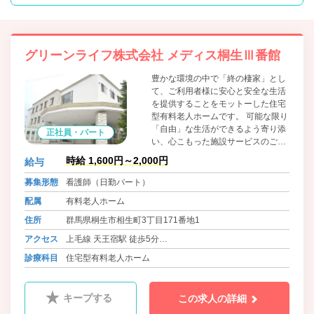
グリーンライフ株式会社 メディス桐生Ⅲ番館
豊かな環境の中で「終の棲家」とし
て、ご利用者様に安心と安全な生活
を提供することをモットーした住宅
型有料老人ホームです。 可能な限り
「自由」な生活ができるよう寄り添
正社員・パート
い、心こもった施設サービスのご提
供・個別性を重視した介護保険サー
時給 1,600円～2,000円
給与
ビスのご提案をさせていただきま
す。 またどんなに重度化しても最期
募集形態
看護師（日勤パート）
まで医療機関と連携を図り、「終の
配属
有料老人ホーム
棲家」として看取り対応も積極的に
行ってまいります。
住所
群馬県桐生市相生町3丁目171番地1
アクセス
上毛線 天王宿駅 徒歩5分
東武桐生線 相老駅 徒歩12分
診療科目
住宅型有料老人ホーム
キープする
この求人の詳細