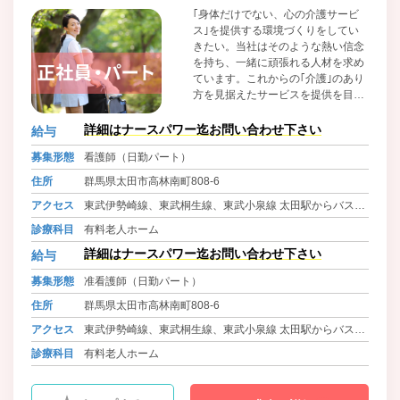
｢身体だけでない、心の介護サービ
ス｣を提供する環境づくりをしてい
きたい。当社はそのような熱い信念
を持ち、一緒に頑張れる人材を求め
ています。これからの｢介護｣のあり
方を見据えたサービスを提供を目指
しています。福祉と高齢者介護のよ
り良い発展に熱意あるスタッフを心
詳細はナースパワー迄お問い合わせ下さい
給与
から歓迎いたします。
募集形態
看護師（日勤パート）
住所
群馬県太田市高林南町808-6
アクセス
東武伊勢崎線、東武桐生線、東武小泉線 太田駅からバスで
10分 徒歩10分
診療科目
有料老人ホーム
詳細はナースパワー迄お問い合わせ下さい
給与
募集形態
准看護師（日勤パート）
住所
群馬県太田市高林南町808-6
アクセス
東武伊勢崎線、東武桐生線、東武小泉線 太田駅からバスで
10分 徒歩10分
診療科目
有料老人ホーム