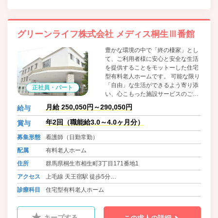
グリーンライフ株式会社 メディス桐生Ⅲ番館
豊かな環境の中で「終の棲家」とし
て、ご利用者様に安心と安全な生活
を提供することをモットーした住宅
型有料老人ホームです。 可能な限り
「自由」な生活ができるよう寄り添
正社員・パート
い、心こもった施設サービスのご提
供・個別性を重視した介護保険サー
月給 250,050円～290,050円
給与
ビスのご提案をさせていただきま
す。 またどんなに重度化しても最期
年2回（職能給3.0～4.0ヶ月分）
賞与
まで医療機関と連携を図り、「終の
募集形態
看護師（日勤常勤）
棲家」として看取り対応も積極的に
行ってまいります。
配属
有料老人ホーム
住所
群馬県桐生市相生町3丁目171番地1
アクセス
上毛線 天王宿駅 徒歩5分
東武桐生線 相老駅 徒歩12分
診療科目
住宅型有料老人ホーム
キープする