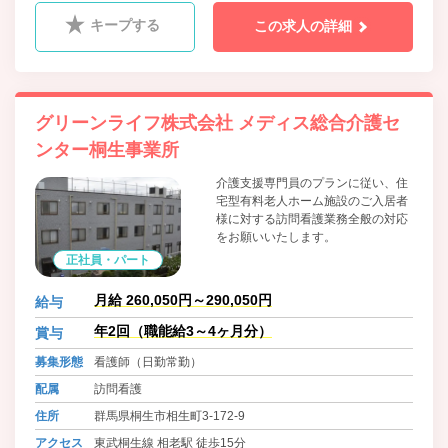
キープする
この求人の詳細
グリーンライフ株式会社 メディス総合介護セ
ンター桐生事業所
介護支援専門員のプランに従い、住
宅型有料老人ホーム施設のご入居者
様に対する訪問看護業務全般の対応
をお願いいたします。
正社員・パート
月給 260,050円～290,050円
給与
年2回（職能給3～4ヶ月分）
賞与
募集形態
看護師（日勤常勤）
配属
訪問看護
住所
群馬県桐生市相生町3-172-9
アクセス
東武桐生線 相老駅 徒歩15分