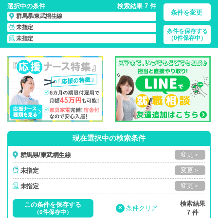
選択中の条件
検索結果 7 件
条件を変更
群馬県/東武桐生線
未指定
条件を保存する
群馬県/東武桐生線/正社員・パート・応援ナース・派遣
の 看護
（0件保存中）
未指定
師求人・派遣・転職・募集一覧
現在選択中の検索条件
変更＞
群馬県/東武桐生線
変更＞
未指定
変更＞
未指定
検索結果
この条件を保存する
×
条件クリア
（0件保存中）
7 件