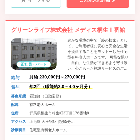
この求人の詳細
グリーンライフ株式会社 メディス桐生Ⅱ番館
豊かな環境の中で「終の棲家」とし
て、ご利用者様に安心と安全な生活
を提供することをモットーした住宅
型有料老人ホームです。 可能な限り
「自由」な生活ができるよう寄り添
正社員・パート
い、心こもった施設サービスのご提
供・個別性を重視した介護保険サー
月給 230,000円～270,000円
給与
ビスのご提案をさせていただきま
す。 またどんなに重度化しても最期
年2回（職能給3.0～4.0ヶ月分）
賞与
まで医療機関と連携を図り、「終の
募集形態
看護師（日勤常勤）
棲家」として看取り対応も積極的に
行ってまいります。
配属
有料老人ホーム
住所
群馬県桐生市相生町3丁目176番地8
アクセス
上毛線 天王宿駅 徒歩5分
東武桐生線 相老駅 徒歩12分
診療科目
住宅型有料老人ホーム