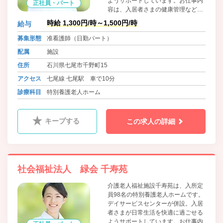
ようサポートしています。お仕事内
正社員・パート
容は、入居者さまの健康管理などの
看護業務です。介護業務の補助も行
時給 1,300円/時～1,500円/時
給与
っているので、介護についての知識
や技術を習得できます。老年看護に
募集形態
准看護師（日勤パート）
興味がある方におすすめです。
配属
施設
住所
石川県七尾市千野町15
アクセス
七尾線 七尾駅 車で10分
診療科目
特別養護老人ホーム
キープする
この求人の詳細
社会福祉法人 緑会 千寿苑
介護老人福祉施設千寿苑は、入所定
員98名の特別養護老人ホームです。
デイサービスセンターが併設。入居
者さまが日常生活を快適に過ごせる
ようサポートしています。お仕事内