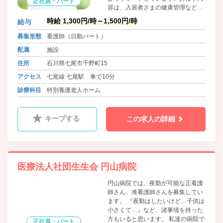
正社員・パート
容は、入居者さまの健康管理などの
看護業務です。介護業務の補助も行
時給 1,300円/時～1,500円/時
給与
っているので、介護についての知識
や技術を習得できます。老年看護に
募集形態
看護師（日勤パート）
興味がある方におすすめです。
配属
施設
住所
石川県七尾市千野町15
アクセス
七尾線 七尾駅 車で10分
診療科目
特別養護老人ホーム
キープする
この求人の詳細
医療法人社団生生会 円山病院
円山病院では、夜勤が可能な正看護
師さん、准看護師さんを募集してい
ます。 『夜勤はしたいけど…子供は
小さくて…』など、諸事情を持った
方もいると思います。 私達の病院で
正社員・パート