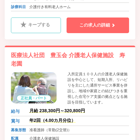
診療科目
介護付き有料老人ホーム
キープする
この求人の詳細
医療法人社団 豊玉会 介護老人保健施設 寿
老園
入所定員１００人の介護老人保健施
設を中心として、短期入所、リハビ
リを主にした通所サービス事業を併
設し、地域や家庭との結びつきを重
視した在宅ケア支援の拠点となる施
正社員・パート
設を目指しています。
月給 238,300円～320,800円
給与
年2回（4.00カ月分位）
賞与
募集形態
准看護師（常勤(2交替)）
配属
介護老人保健施設