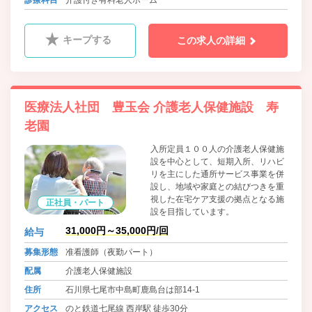
キープする
この求人の詳細
医療法人社団 豊玉会 介護老人保健施設 寿
老園
入所定員１００人の介護老人保健施
設を中心として、短期入所、リハビ
リを主にした通所サービス事業を併
設し、地域や家庭との結びつきを重
視した在宅ケア支援の拠点となる施
正社員・パート
設を目指しています。
31,000円～35,000円/回
給与
募集形態
准看護師（夜勤パート）
配属
介護老人保健施設
住所
石川県七尾市中島町鹿島台は部14-1
アクセス
のと鉄道七尾線 西岸駅 徒歩30分