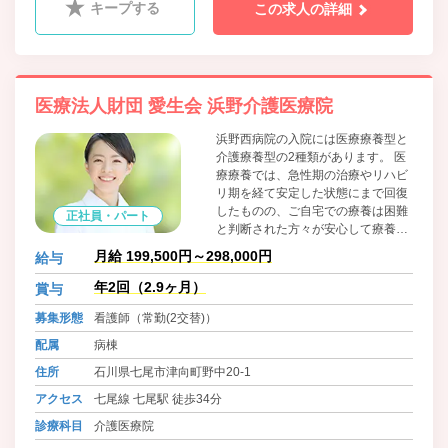
キープする
この求人の詳細
医療法人財団 愛生会 浜野介護医療院
浜野西病院の入院には医療療養型と
介護療養型の2種類があります。 医
療療養では、急性期の治療やリハビ
リ期を経て安定した状態にまで回復
したものの、ご自宅での療養は困難
正社員・パート
と判断された方々が安心して療養で
きる環境を整えた病院施設です。 介
月給 199,500円～298,000円
給与
護療養は医療への依存度は低いもの
の、常時介護が必要で、かつ、ご自
年2回（2.9ヶ月）
賞与
宅での生活が困難と判断された方々
募集形態
看護師（常勤(2交替)）
が安心して療養できる施設です。
配属
病棟
住所
石川県七尾市津向町野中20-1
アクセス
七尾線 七尾駅 徒歩34分
診療科目
介護医療院