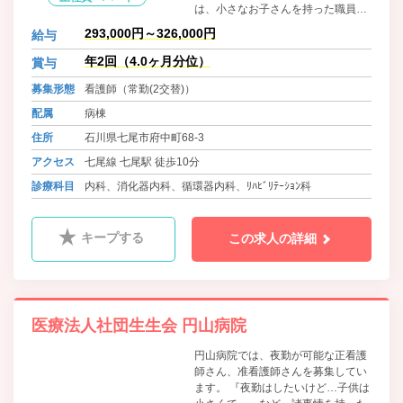
は、小さなお子さんを持った職員が
多く、お子さんの病気などでの急な
293,000円～326,000円
給与
お休み、学校の行事の参加、家族旅
行に行きたい等、さまざまな勤務状
年2回（4.0ヶ月分位）
賞与
況に対してスタッフ全員が協力し対
募集形態
看護師（常勤(2交替)）
応しています。また、スタッフの事
情を考慮して、勤務の調整も行って
配属
病棟
います。
住所
石川県七尾市府中町68-3
アクセス
七尾線 七尾駅 徒歩10分
診療科目
内科、消化器内科、循環器内科、ﾘﾊﾋﾞﾘﾃｰｼｮﾝ科
キープする
この求人の詳細
医療法人社団生生会 円山病院
円山病院では、夜勤が可能な正看護
師さん、准看護師さんを募集してい
ます。 『夜勤はしたいけど…子供は