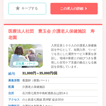
キープする
この求人の詳細
医療法人社団 豊玉会 介護老人保健施設 寿
老園
入所定員１００人の介護老人保健施
設を中心として、短期入所、リハビ
リを主にした通所サービス事業を併
設し、地域や家庭との結びつきを重
視した在宅ケア支援の拠点となる施
正社員・パート
設を目指しています。
31,000円～35,000円/回
給与
募集形態
看護師（夜勤パート）
配属
介護老人保健施設
住所
石川県七尾市中島町鹿島台は部14-1
アクセス
のと鉄道七尾線 西岸駅 徒歩30分
診療科目
介護付き有料老人ホーム