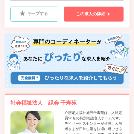
科、消化器内科、消化器外科、眼科、耳鼻咽喉科、皮膚
科、美容外科、産婦人科、小児科、ﾘﾊﾋﾞﾘﾃｰｼｮﾝ科、乳腺外
キープする
この求人の詳細
科、乳腺外来、麻酔科、放射線科
社会福祉法人 緑会 千寿苑
介護老人福祉施設千寿苑は、入所定
員98名の特別養護老人ホームです。
デイサービスセンターが併設。入居
者さまが日常生活を快適に過ごせる