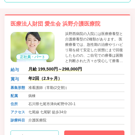
医療法人財団 愛生会 浜野介護医療院
浜野西病院の入院には医療療養型と
介護療養型の2種類があります。 医
療療養では、急性期の治療やリハビ
リ期を経て安定した状態にまで回復
したものの、ご自宅での療養は困難
正社員・パート
と判断された方々が安心して療養で
きる環境を整えた病院施設です。 介
月給 199,500円～298,000円
給与
護療養は医療への依存度は低いもの
の、常時介護が必要で、かつ、ご自
年2回（2.9ヶ月）
賞与
宅での生活が困難と判断された方々
募集形態
准看護師（常勤(2交替)）
が安心して療養できる施設です。
配属
病棟
住所
石川県七尾市津向町野中20-1
アクセス
七尾線 七尾駅 徒歩34分
診療科目
介護医療院