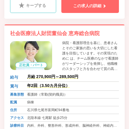
科、美容外科、産婦人科、小児科、ﾘﾊﾋﾞﾘﾃｰｼｮﾝ科、乳腺外
キープする
この求人の詳細
科、乳腺外来、麻酔科、放射線科
社会医療法人財団董仙会 恵寿総合病院
病院・看護部理念を基に、患者さん
とそのご家族の思いを大切にした看
護を目指しています。その実現のた
めに は、チーム医療のなかで看護師
がリーダーシップを発揮し、他職種
正社員・パート
のスタッフと力を合わせて質の高い
ケアを提供していく必要がありま
月給 270,900円～289,500円
給与
す。職場は、多様な勤務形態を導入
するなど、個人のライフスタイルに
年2回（3.50カ月分位）
賞与
合わせた働きやすい環境になってお
募集形態
看護師（常勤(契約職員)）
ります。じっくりと学べる教育プロ
グラムを用意していますので、一つ
配属
病棟
ひとつ現場で確認しながら、専門知
住所
石川県七尾市富岡町94番地
識・技術を身につけていってくださ
い。「恵寿総合病院に来て良かっ
アクセス
北陸本線 七尾駅 徒歩25分
た」と思えるように、優しく支えて
診療科目
内科、外科、整形外科、形成外科、脳神経外科、神経内
いきたいと考えています。