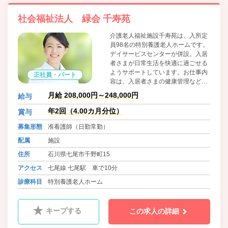
社会福祉法人 緑会 千寿苑
介護老人福祉施設千寿苑は、入所定
員98名の特別養護老人ホームです。
デイサービスセンターが併設。入居
者さまが日常生活を快適に過ごせる
ようサポートしています。お仕事内
正社員・パート
容は、入居者さまの健康管理などの
看護業務です。介護業務の補助も行
月給 208,000円～248,000円
給与
っているので、介護についての知識
や技術を習得できます。老年看護に
年2回（4.00カ月分位）
賞与
興味がある方におすすめです。
募集形態
准看護師（日勤常勤）
配属
施設
住所
石川県七尾市千野町15
アクセス
七尾線 七尾駅 車で10分
診療科目
特別養護老人ホーム
キープする
この求人の詳細