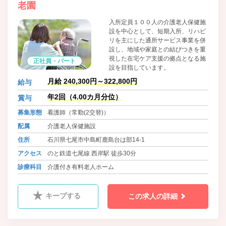
老園
入所定員１００人の介護老人保健施
設を中心として、短期入所、リハビ
リを主にした通所サービス事業を併
設し、地域や家庭との結びつきを重
視した在宅ケア支援の拠点となる施
正社員・パート
設を目指しています。
月給 240,300円～322,800円
給与
年2回（4.00カ月分位）
賞与
募集形態
看護師（常勤(2交替)）
配属
介護老人保健施設
住所
石川県七尾市中島町鹿島台は部14-1
アクセス
のと鉄道七尾線 西岸駅 徒歩30分
診療科目
介護付き有料老人ホーム
キープする
この求人の詳細