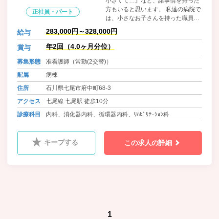
小さくて…』など、諸事情を持った
方もいると思います。 私達の病院で
正社員・パート
は、小さなお子さんを持った職員が
多く、お子さんの病気などでの急な
283,000円～328,000円
給与
お休み、学校の行事の参加、家族旅
行に行きたい等、さまざまな勤務状
年2回（4.0ヶ月分位）
賞与
況に対してスタッフ全員が協力し対
募集形態
准看護師（常勤(2交替)）
応しています。また、スタッフの事
情を考慮して、勤務の調整も行って
配属
病棟
います。
住所
石川県七尾市府中町68-3
アクセス
七尾線 七尾駅 徒歩10分
診療科目
内科、消化器内科、循環器内科、ﾘﾊﾋﾞﾘﾃｰｼｮﾝ科
キープする
この求人の詳細
1