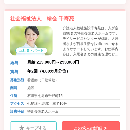
社会福祉法人 緑会 千寿苑
介護老人福祉施設千寿苑は、入所定
員98名の特別養護老人ホームです。
デイサービスセンターが併設。入居
者さまが日常生活を快適に過ごせる
ようサポートしています。お仕事内
正社員・パート
容は、入居者さまの健康管理などの
看護業務です。介護業務の補助も行
月給 213,000円～253,000円
給与
っているので、介護についての知識
や技術を習得できます。老年看護に
年2回（4.00カ月分位）
賞与
興味がある方におすすめです。
募集形態
看護師（日勤常勤）
配属
施設
住所
石川県七尾市千野町15
アクセス
七尾線 七尾駅 車で10分
診療科目
特別養護老人ホーム
キープする
この求人の詳細