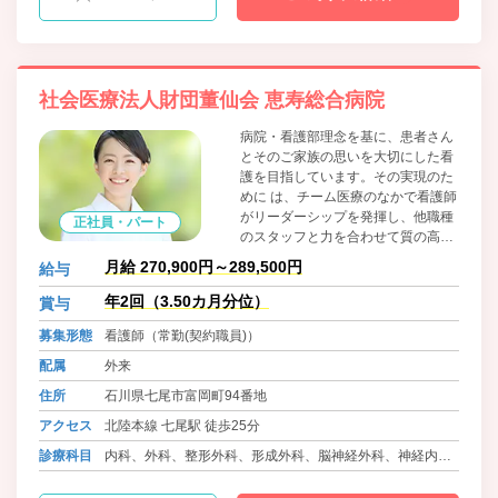
社会医療法人財団董仙会 恵寿総合病院
病院・看護部理念を基に、患者さん
とそのご家族の思いを大切にした看
護を目指しています。その実現のた
めに は、チーム医療のなかで看護師
がリーダーシップを発揮し、他職種
正社員・パート
のスタッフと力を合わせて質の高い
ケアを提供していく必要がありま
月給 270,900円～289,500円
給与
す。職場は、多様な勤務形態を導入
するなど、個人のライフスタイルに
年2回（3.50カ月分位）
賞与
合わせた働きやすい環境になってお
募集形態
看護師（常勤(契約職員)）
ります。じっくりと学べる教育プロ
グラムを用意していますので、一つ
配属
外来
ひとつ現場で確認しながら、専門知
住所
石川県七尾市富岡町94番地
識・技術を身につけていってくださ
い。「恵寿総合病院に来て良かっ
アクセス
北陸本線 七尾駅 徒歩25分
た」と思えるように、優しく支えて
診療科目
内科、外科、整形外科、形成外科、脳神経外科、神経内
いきたいと考えています。
科、消化器内科、消化器外科、眼科、耳鼻咽喉科、皮膚