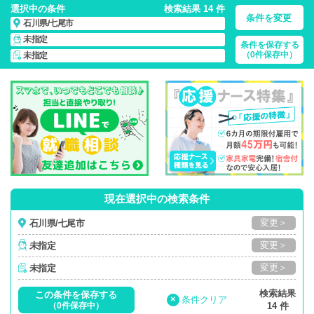
選択中の条件
検索結果 14 件
条件を変更
石川県/七尾市
未指定
条件を保存する
石川県/七尾市/正社員・パート・応援ナース・派遣
の 看護師求
（0件保存中）
未指定
人・派遣・転職・募集一覧
現在選択中の検索条件
変更＞
石川県/七尾市
変更＞
未指定
変更＞
未指定
検索結果
この条件を保存する
×
条件クリア
（0件保存中）
14 件