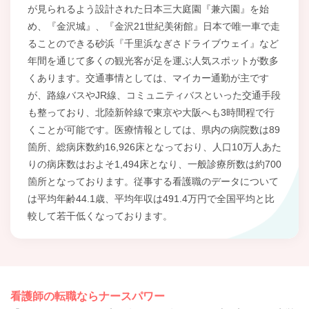
が見られるよう設計された日本三大庭園『兼六園』を始
め、『金沢城』、『金沢21世紀美術館』日本で唯一車で走
ることのできる砂浜『千里浜なぎさドライブウェイ』など
年間を通じて多くの観光客が足を運ぶ人気スポットが数多
くあります。交通事情としては、マイカー通勤が主です
が、路線バスやJR線、コミュニティバスといった交通手段
も整っており、北陸新幹線で東京や大阪へも3時間程で行
くことが可能です。医療情報としては、県内の病院数は89
箇所、総病床数約16,926床となっており、人口10万人あた
りの病床数はおよそ1,494床となり、一般診療所数は約700
箇所となっております。従事する看護職のデータについて
は平均年齢44.1歳、平均年収は491.4万円で全国平均と比
較して若干低くなっております。
看護師の転職ならナースパワー