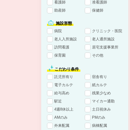
看護師
准看護師
助産師
保健師
施設形態
病院
クリニック・医院
老人入所施設
老人通所施設
訪問看護
居宅支援事業所
保育園
その他
こだわり条件
託児所有り
宿舎有り
電子カルテ
紙カルテ
給与高め
残業少なめ
駅近
マイカー通勤
4週8休以上
土日祝休み
AMのみ
PMのみ
外来配属
病棟配属