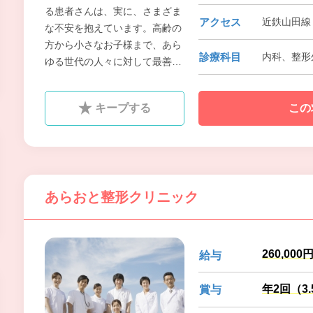
る患者さんは、実に、さまざま
アクセス
近鉄山田線 
な不安を抱えています。高齢の
方から小さなお子様まで、あら
診療科目
内科、整形
ゆる世代の人々に対して最善の
医療を提供するために、スタッ
フ一丸となって、全力を尽くし
キープする
この
ていきたいと考えています。
あらおと整形クリニック
260,000
給与
年2回（3
賞与