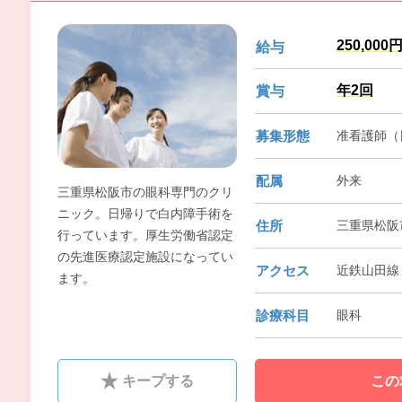
250,000
給与
年2回
賞与
募集形態
准看護師（
配属
外来
三重県松阪市の眼科専門のクリ
ニック。日帰りで白内障手術を
住所
三重県松阪市
行っています。厚生労働省認定
の先進医療認定施設になってい
アクセス
近鉄山田線 
ます。
診療科目
眼科
キープする
この