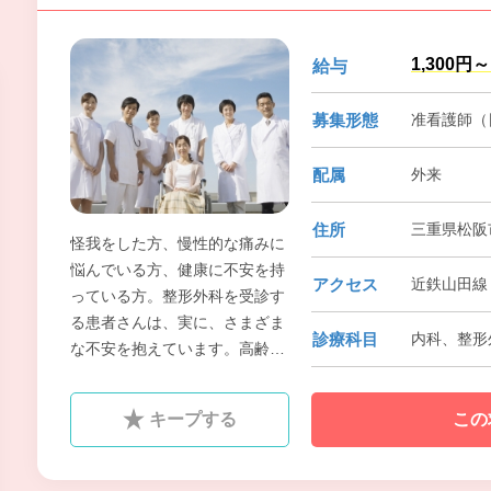
1,300円～
給与
募集形態
准看護師（
配属
外来
住所
三重県松阪
怪我をした方、慢性的な痛みに
悩んでいる方、健康に不安を持
アクセス
近鉄山田線 
っている方。整形外科を受診す
る患者さんは、実に、さまざま
診療科目
内科、整形
な不安を抱えています。高齢の
方から小さなお子様まで、あら
ゆる世代の人々に対して最善の
キープする
この
医療を提供するために、スタッ
フ一丸となって、全力を尽くし
ていきたいと考えています。