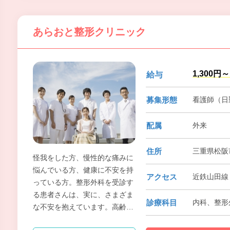
あらおと整形クリニック
1,300円～
給与
募集形態
看護師（日
配属
外来
住所
三重県松阪
怪我をした方、慢性的な痛みに
悩んでいる方、健康に不安を持
アクセス
近鉄山田線 
っている方。整形外科を受診す
る患者さんは、実に、さまざま
診療科目
内科、整形
な不安を抱えています。高齢の
方から小さなお子様まで、あら