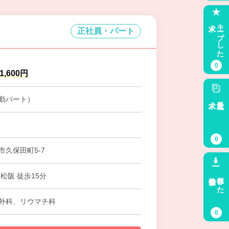
求人
キープした
正社員・パート
0
1,600円
勤パート）
求人
最近見た
0
市久保田町5-7
検索条件
保存した
松阪 徒歩15分
外科、リウマチ科
0