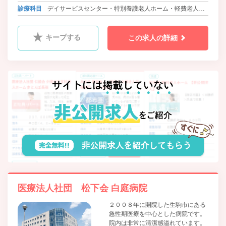
大阪メトロ中央線・近鉄けいはんな線 白庭台駅よりバス
診療科目
デイサービスセンター・特別養護老人ホーム・軽費老人ホ
（１０分） 徒歩2分
ーム
キープする
この求人の詳細
医療法人社団 松下会 白庭病院
２００８年に開院した生駒市にある
急性期医療を中心とした病院です。
院内は非常に清潔感溢れています。