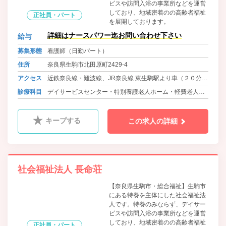
ビスや訪問入浴の事業所などを運営
しており、地域密着のの高齢者福祉
正社員・パート
を展開しております。
詳細はナースパワー迄お問い合わせ下さい
給与
募集形態
看護師（日勤パート）
住所
奈良県生駒市北田原町2429-4
アクセス
近鉄奈良線・難波線、JR奈良線 東生駒駅より車（２０分）
大阪メトロ中央線・近鉄けいはんな線 白庭台駅よりバス
診療科目
デイサービスセンター・特別養護老人ホーム・軽費老人ホ
（１０分） 徒歩2分
ーム
キープする
この求人の詳細
社会福祉法人 長命荘
【奈良県生駒市・総合福祉】生駒市
にある特養を主体にした社会福祉法
人です。特養のみならず、デイサー
ビスや訪問入浴の事業所などを運営
しており、地域密着のの高齢者福祉
正社員・パート