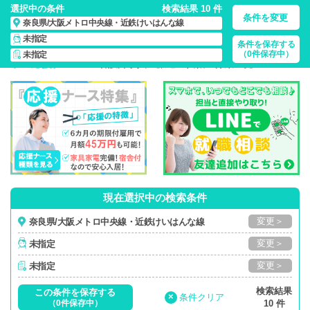
選択中の条件
検索結果 10 件
条件を変更
奈良県/大阪メトロ中央線・近鉄けいはんな線
未指定
条件を保存する
奈良県/大阪メトロ中央線・近鉄けいはんな線/正社員・パー
（0件保存中）
未指定
ト・応援ナー…
の 看護師求人・派遣・転職・募集一覧
現在選択中の検索条件
変更＞
奈良県/大阪メトロ中央線・近鉄けいはんな線
変更＞
未指定
変更＞
未指定
検索結果
この条件を保存する
×
条件クリア
（0件保存中）
10 件