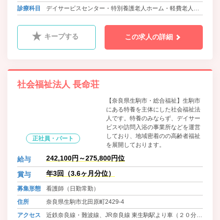
大阪メトロ中央線・近鉄けいはんな線 白庭台駅よりバス
診療科目
デイサービスセンター・特別養護老人ホーム・軽費老人ホ
（１０分） 徒歩2分
ーム
キープする
この求人の詳細
社会福祉法人 長命荘
【奈良県生駒市・総合福祉】生駒市
にある特養を主体にした社会福祉法
人です。特養のみならず、デイサー
ビスや訪問入浴の事業所などを運営
しており、地域密着のの高齢者福祉
正社員・パート
を展開しております。
242,100円～275,800円位
給与
年3回（3.6ヶ月分位）
賞与
募集形態
看護師（日勤常勤）
住所
奈良県生駒市北田原町2429-4
アクセス
近鉄奈良線・難波線、JR奈良線 東生駒駅より車（２０分）