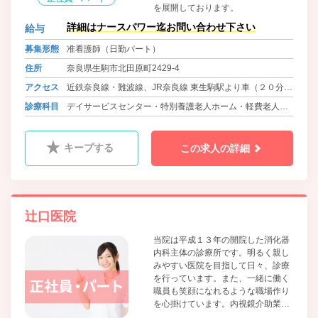
を展開しております。
詳細はナースパワー迄お問い合わせ下さい
給与
募集形態
准看護師（日勤パート）
住所
奈良県生駒市北田原町2429-4
アクセス
近鉄奈良線・難波線、JR奈良線 東生駒駅より車（２０分）
大阪メトロ中央線・近鉄けいはんな線 白庭台駅よりバス
診療科目
デイサービスセンター・特別養護老人ホーム・軽費老人ホ
（１０分） 徒歩2分
ーム
キープする
この求人の詳細
辻口医院
当院は平成１３年の開院した消化器
内科主体の診療所です。明るく親し
みやすい医院を目指して日々、診療
を行っています。また、一緒に働く
職員も笑顔になれるような職場作り
を心掛けています。内視鏡介助業務
もありますが少しずつ指導していき