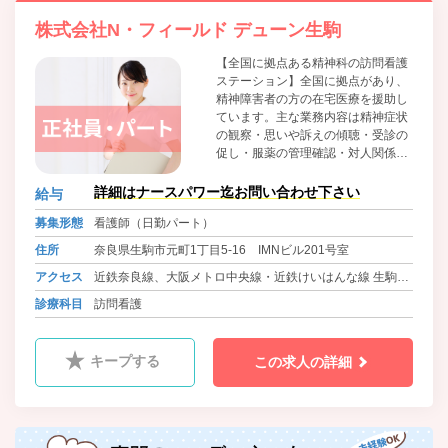
株式会社N・フィールド デューン生駒
【全国に拠点ある精神科の訪問看護
ステーション】全国に拠点があり、
精神障害者の方の在宅医療を援助し
ています。主な業務内容は精神症状
の観察・思いや訴えの傾聴・受診の
促し・服薬の管理確認・対人関係日
常生活の支援です。今後も全国に拠
点を増やしていき、看護師の管理者
詳細はナースパワー迄お問い合わせ下さい
給与
の登用も積極的に行なって参りま
募集形態
看護師（日勤パート）
す。
住所
奈良県生駒市元町1丁目5-16 IMNビル201号室
アクセス
近鉄奈良線、大阪メトロ中央線・近鉄けいはんな線 生駒駅
徒歩1分
診療科目
訪問看護
キープする
この求人の詳細