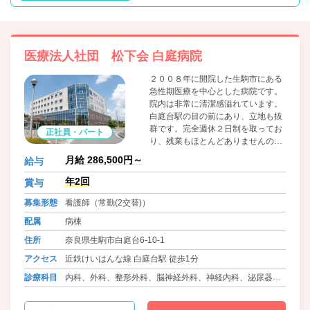
医療法人社団 松下会 白庭病院
２００８年に開院した生駒市にある
急性期医療を中心とした病院です。
院内は非常に清潔感溢れています。
白庭台駅の目の前にあり、立地も抜
群です。完全週休２日制を取ってお
正社員・パート
り、残業もほとんどありませんので
ワークライフバランスを重視したい
月給 286,500円～
給与
方は是非ご応募ください。
年2回
賞与
募集形態
看護師（常勤(2交替)）
配属
病棟
住所
奈良県生駒市白庭台6-10-1
アクセス
近鉄けいはんな線 白庭台駅 徒歩1分
診療科目
内科、外科、整形外科、脳神経外科、神経内科、泌尿器
科、眼科、皮膚科、ﾘﾊﾋﾞﾘﾃｰｼｮﾝ科、放射線科