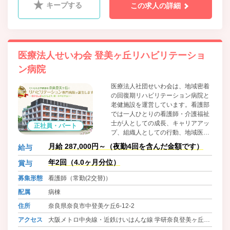
キープする
この求人の詳細
医療法人せいわ会 登美ヶ丘リハビリテーショ
ン病院
医療法人社団せいわ会は、地域密着
の回復期リハビリテーション病院と
老健施設を運営しています。看護部
では一人ひとりの看護師・介護福祉
士が人としての成長、キャリアアッ
正社員・パート
プ、組織人としての行動、地域医療
への貢献などを踏まえた理念・基本
月給 287,000円～（夜勤4回を含んだ金額です）
給与
方針に基づき看護を提供いたしま
す。
年2回（4.0ヶ月分位）
賞与
募集形態
看護師（常勤(2交替)）
配属
病棟
住所
奈良県奈良市中登美ケ丘6-12-2
アクセス
大阪メトロ中央線・近鉄けいはんな線 学研奈良登美ヶ丘駅