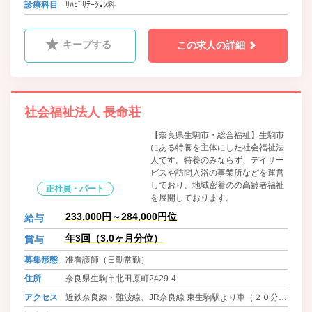
徒歩5分
診療科目
ﾘﾊﾋﾞﾘﾃｰｼｮﾝ科
キープする
この求人の詳細
社会福祉法人 長命荘
【奈良県生駒市・総合福祉】生駒市
にある特養を主体にした社会福祉法
人です。特養のみならず、デイサー
ビスや訪問入浴の事業所などを運営
しており、地域密着のの高齢者福祉
正社員・パート
を展開しております。
233,000円～284,000円位
給与
年3回（3.0ヶ月分位）
賞与
募集形態
准看護師（日勤常勤）
住所
奈良県生駒市北田原町2429-4
アクセス
近鉄奈良線・難波線、JR奈良線 東生駒駅より車（２０分）