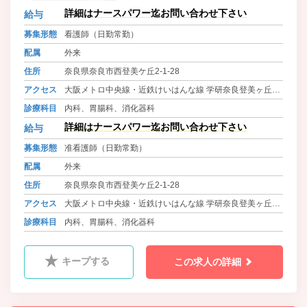
ますので、興味を持って前向きに取
詳細はナースパワー迄お問い合わせ下さい
給与
り組んでいただける方をお待ちして
募集形態
看護師（日勤常勤）
おります。
配属
外来
住所
奈良県奈良市西登美ケ丘2-1-28
アクセス
大阪メトロ中央線・近鉄けいはんな線 学研奈良登美ヶ丘駅
よりバス（5分） 徒歩1分
診療科目
内科、胃腸科、消化器科
近鉄奈良線・難波線 学園前駅よりバス（10分） 徒歩1分
詳細はナースパワー迄お問い合わせ下さい
給与
募集形態
准看護師（日勤常勤）
配属
外来
住所
奈良県奈良市西登美ケ丘2-1-28
アクセス
大阪メトロ中央線・近鉄けいはんな線 学研奈良登美ヶ丘駅
よりバス（5分） 徒歩1分
診療科目
内科、胃腸科、消化器科
近鉄奈良線・難波線 学園前駅よりバス（10分） 徒歩1分
キープする
この求人の詳細