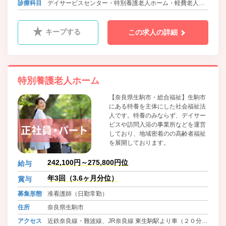
大阪メトロ中央線・近鉄けいはんな線 白庭台駅よりバス
診療科目
デイサービスセンター・特別養護老人ホーム・軽費老人ホ
（１０分） 徒歩2分
ーム
キープする
この求人の詳細
特別養護老人ホーム
【奈良県生駒市・総合福祉】生駒市
にある特養を主体にした社会福祉法
人です。特養のみならず、デイサー
ビスや訪問入浴の事業所などを運営
しており、地域密着のの高齢者福祉
を展開しております。
242,100円～275,800円位
給与
年3回（3.6ヶ月分位）
賞与
募集形態
准看護師（日勤常勤）
住所
奈良県生駒市
アクセス
近鉄奈良線・難波線、JR奈良線 東生駒駅より車（２０分）