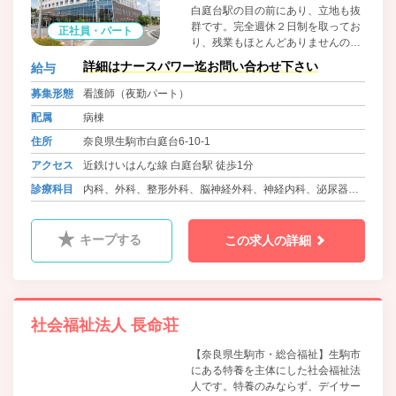
白庭台駅の目の前にあり、立地も抜
群です。完全週休２日制を取ってお
正社員・パート
り、残業もほとんどありませんので
ワークライフバランスを重視したい
詳細はナースパワー迄お問い合わせ下さい
給与
方は是非ご応募ください。
募集形態
看護師（夜勤パート）
配属
病棟
住所
奈良県生駒市白庭台6-10-1
アクセス
近鉄けいはんな線 白庭台駅 徒歩1分
診療科目
内科、外科、整形外科、脳神経外科、神経内科、泌尿器
科、眼科、皮膚科、ﾘﾊﾋﾞﾘﾃｰｼｮﾝ科、放射線科
キープする
この求人の詳細
社会福祉法人 長命荘
【奈良県生駒市・総合福祉】生駒市
にある特養を主体にした社会福祉法
人です。特養のみならず、デイサー