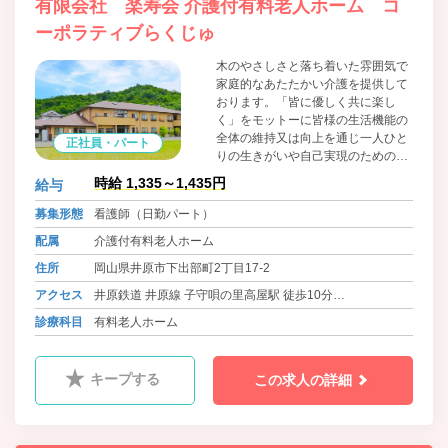
有限会社 楽寿会 介護付有料老人ホーム コ
ーポラティブらくじゅ
木のやさしさと落ち着いた雰囲気で
家庭的なあたたかい介護を提供して
おります。「皆に優しく共に楽し
く」をモットーに皆様の生活機能の
全体の維持又は向上を通じ一人ひと
正社員・パート
りの生きがいや自己実現のための取
り組みを総合的に支援し、生活の質
時給 1,335～1,435円
給与
の向上に努めております。食材は地
場のものにこだわり、魚は魚市場、
募集形態
看護師（日勤パート）
お米は井原産のものを使用していま
配属
介護付有料老人ホーム
す。毎日の食事にもわくわくしてい
ただきたいと、和食を中心に洋食、
住所
岡山県井原市下出部町2丁目17-2
中華とバラエティに富んだメニュー
アクセス
井原鉄道 井原線 子守唄の里高屋駅 徒歩10分
を用意し、管理栄養士がご入居者様
の体調や健康面も考慮して、栄養価
バス 井原あいあいバス 下出部町二丁目 徒歩2分
診療科目
有料老人ホーム
が高くバランスの取れた食事を毎日
バス 井笠バスカンパニー イズミ井原店前 徒歩5分
提供しています。
キープする
この求人の詳細