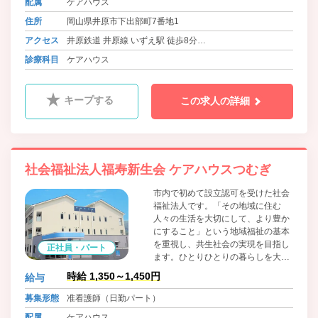
配属
ケアハウス
住所
岡山県井原市下出部町7番地1
アクセス
井原鉄道 井原線 いずえ駅 徒歩8分
バス 井笠バスカンパニー 上出部入口 徒歩5分
診療科目
ケアハウス
バス 井笠バスカンパニー 中国新聞井原支局前 徒歩18分
キープする
この求人の詳細
社会福祉法人福寿新生会 ケアハウスつむぎ
市内で初めて設立認可を受けた社会
福祉法人です。「その地域に住む
人々の生活を大切にして、より豊か
にすること」という地域福祉の基本
を重視し、共生社会の実現を目指し
正社員・パート
ます。ひとりひとりの暮らしを大切
にしたユニットケアのほか、地域交
時給 1,350～1,450円
給与
流サロン・併設保育施設を通じた幅
広い世代の方々との交流を通じて充
募集形態
准看護師（日勤パート）
実した生活を提供しています。
配属
ケアハウス