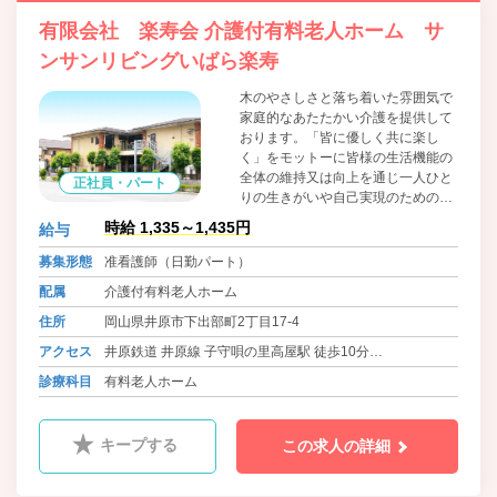
有限会社 楽寿会 介護付有料老人ホーム サ
ンサンリビングいばら楽寿
木のやさしさと落ち着いた雰囲気で
家庭的なあたたかい介護を提供して
おります。「皆に優しく共に楽し
く」をモットーに皆様の生活機能の
全体の維持又は向上を通じ一人ひと
正社員・パート
りの生きがいや自己実現のための取
り組みを総合的に支援し、生活の質
時給 1,335～1,435円
給与
の向上に努めております。食材は地
場のものにこだわり、魚は魚市場、
募集形態
准看護師（日勤パート）
お米は井原産のものを使用していま
配属
介護付有料老人ホーム
す。毎日の食事にもわくわくしてい
ただきたいと、和食を中心に洋食、
住所
岡山県井原市下出部町2丁目17-4
中華とバラエティに富んだメニュー
アクセス
井原鉄道 井原線 子守唄の里高屋駅 徒歩10分
を用意し、管理栄養士がご入居者様
の体調や健康面も考慮して、栄養価
バス 井原あいあいバス 下出部町二丁目 徒歩2分
診療科目
有料老人ホーム
が高くバランスの取れた食事を毎日
バス 井笠バスカンパニー イズミ井原店前 徒歩5分
提供しています。
キープする
この求人の詳細