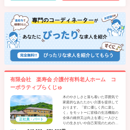
有限会社 楽寿会 介護付有料老人ホーム コ
ーポラティブらくじゅ
木のやさしさと落ち着いた雰囲気で
家庭的なあたたかい介護を提供して
おります。「皆に優しく共に楽し
く」をモットーに皆様の生活機能の
全体の維持又は向上を通じ一人ひと
正社員・パート
りの生きがいや自己実現のための取
り組みを総合的に支援し、生活の質