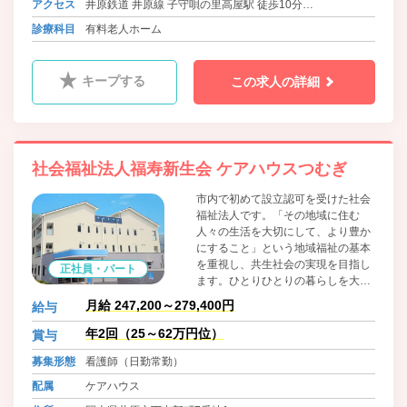
アクセス
井原鉄道 井原線 子守唄の里高屋駅 徒歩10分
が高くバランスの取れた食事を毎日
バス 井原あいあいバス 下出部町二丁目 徒歩2分
診療科目
有料老人ホーム
提供しています。
バス 井笠バスカンパニー イズミ井原店前 徒歩5分
キープする
この求人の詳細
社会福祉法人福寿新生会 ケアハウスつむぎ
市内で初めて設立認可を受けた社会
福祉法人です。「その地域に住む
人々の生活を大切にして、より豊か
にすること」という地域福祉の基本
を重視し、共生社会の実現を目指し
正社員・パート
ます。ひとりひとりの暮らしを大切
にしたユニットケアのほか、地域交
月給 247,200～279,400円
給与
流サロン・併設保育施設を通じた幅
広い世代の方々との交流を通じて充
年2回（25～62万円位）
賞与
実した生活を提供しています。
募集形態
看護師（日勤常勤）
配属
ケアハウス