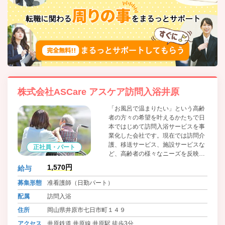
株式会社ASCare アスケア訪問入浴井原
「お風呂で温まりたい」という高齢
者の方々の希望を叶えるかたちで日
本ではじめて訪問入浴サービスを事
業化した会社です。現在では訪問介
護、移送サービス、施設サービスな
正社員・パート
ど、高齢者の様々なニーズを反映し
て様々なサービスの提供を行ってい
1,570円
給与
ます。
募集形態
准看護師（日勤パート）
配属
訪問入浴
住所
岡山県井原市七日市町１４９
アクセス
井原鉄道 井原線 井原駅 徒歩3分