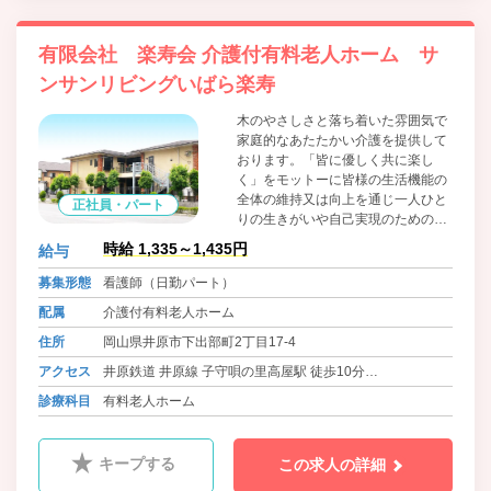
有限会社 楽寿会 介護付有料老人ホーム サ
ンサンリビングいばら楽寿
木のやさしさと落ち着いた雰囲気で
家庭的なあたたかい介護を提供して
おります。「皆に優しく共に楽し
く」をモットーに皆様の生活機能の
全体の維持又は向上を通じ一人ひと
正社員・パート
りの生きがいや自己実現のための取
り組みを総合的に支援し、生活の質
時給 1,335～1,435円
給与
の向上に努めております。食材は地
場のものにこだわり、魚は魚市場、
募集形態
看護師（日勤パート）
お米は井原産のものを使用していま
配属
介護付有料老人ホーム
す。毎日の食事にもわくわくしてい
ただきたいと、和食を中心に洋食、
住所
岡山県井原市下出部町2丁目17-4
中華とバラエティに富んだメニュー
アクセス
井原鉄道 井原線 子守唄の里高屋駅 徒歩10分
を用意し、管理栄養士がご入居者様
の体調や健康面も考慮して、栄養価
バス 井原あいあいバス 下出部町二丁目 徒歩2分
診療科目
有料老人ホーム
が高くバランスの取れた食事を毎日
バス 井笠バスカンパニー イズミ井原店前 徒歩5分
提供しています。
キープする
この求人の詳細