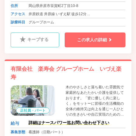
ただきたいと、和食を中心に洋食、
住所
岡山県井原市笹賀町2丁目10-8
中華とバラエティに富んだメニュー
アクセス
井原鉄道 井原線 いずえ駅 徒歩12分
を用意し、管理栄養士がご入居者様
の体調や健康面も考慮して、栄養価
バス 井笠バスカンパニー 大曲バス停 徒歩4分
診療科目
グループホーム
が高くバランスの取れた食事を毎日
提供しています。
キープする
この求人の詳細
有限会社 楽寿会 グループホーム いづえ楽
寿
木のやさしさと落ち着いた雰囲気で
家庭的なあたたかい介護を提供して
おります。「皆に優しく共に楽し
く」をモットーに皆様の生活機能の
全体の維持又は向上を通じ一人ひと
正社員・パート
りの生きがいや自己実現のための取
り組みを総合的に支援し、生活の質
詳細はナースパワー迄お問い合わせ下さい
給与
の向上に努めております。食材は地
場のものにこだわり、魚は魚市場、
募集形態
看護師（日勤パート）