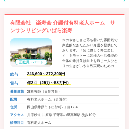
有限会社 楽寿会 介護付有料老人ホーム サ
ンサンリビングいばら楽寿
木のやさしさと落ち着いた雰囲気で
家庭的なあたたかい介護を提供して
おります。「皆に優しく共に楽し
く」をモットーに皆様の生活機能の
全体の維持又は向上を通じ一人ひと
正社員・パート
りの生きがいや自己実現のための取
り組みを総合的に支援し、生活の質
246,600～272,300円
給与
の向上に努めております。食材は地
場のものにこだわり、魚は魚市場、
年2回（25万～58万円）
賞与
お米は井原産のものを使用していま
募集形態
准看護師（日勤常勤）
す。毎日の食事にもわくわくしてい
ただきたいと、和食を中心に洋食、
配属
有料老人ホーム,（介護付）
中華とバラエティに富んだメニュー
住所
岡山県井原市下出部町2丁目17-4
を用意し、管理栄養士がご入居者様
の体調や健康面も考慮して、栄養価
アクセス
井原鉄道 井原線 子守唄の里高屋駅 徒歩10分
が高くバランスの取れた食事を毎日
バス 井原あいあいバス 下出部町二丁目 徒歩2分
診療科目
有料老人ホーム
提供しています。
バス 井笠バスカンパニー イズミ井原店前 徒歩5分