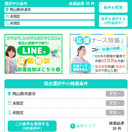
選択中の条件
検索結果 38 件
条件を変更
岡山県/井原市
未指定
条件を保存する
岡山県/井原市/正社員・パート・応援ナース・派遣
の 看護師求
（0件保存中）
未指定
人・派遣・転職・募集一覧
現在選択中の検索条件
変更＞
岡山県/井原市
変更＞
未指定
変更＞
未指定
検索結果
この条件を保存する
×
条件クリア
（0件保存中）
38 件