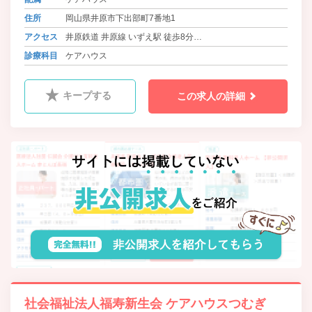
住所
岡山県井原市下出部町7番地1
アクセス
井原鉄道 井原線 いずえ駅 徒歩8分
バス 井笠バスカンパニー 上出部入口 徒歩5分
診療科目
ケアハウス
バス 井笠バスカンパニー 中国新聞井原支局前 徒歩18分
キープする
この求人の詳細
社会福祉法人福寿新生会 ケアハウスつむぎ