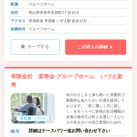
お米は井原産のものを使用していま
配属
グループホーム
す。毎日の食事にもわくわくしてい
ただきたいと、和食を中心に洋食、
住所
岡山県井原市笹賀町2丁目10-8
中華とバラエティに富んだメニュー
アクセス
井原鉄道 井原線 いずえ駅 徒歩12分
を用意し、管理栄養士がご入居者様
の体調や健康面も考慮して、栄養価
バス 井笠バスカンパニー 大曲バス停 徒歩4分
診療科目
グループホーム
が高くバランスの取れた食事を毎日
提供しています。
キープする
この求人の詳細
有限会社 楽寿会 グループホーム いづえ楽
寿
木のやさしさと落ち着いた雰囲気で
家庭的なあたたかい介護を提供して
おります。「皆に優しく共に楽し
く」をモットーに皆様の生活機能の
全体の維持又は向上を通じ一人ひと
正社員・パート
りの生きがいや自己実現のための取
り組みを総合的に支援し、生活の質
詳細はナースパワー迄お問い合わせ下さい
給与
の向上に努めております。食材は地