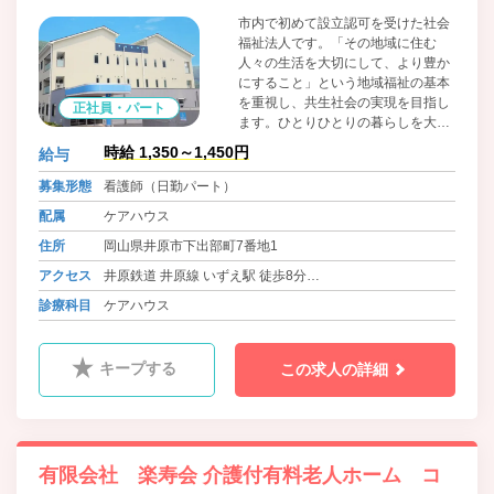
市内で初めて設立認可を受けた社会
福祉法人です。「その地域に住む
人々の生活を大切にして、より豊か
にすること」という地域福祉の基本
を重視し、共生社会の実現を目指し
正社員・パート
ます。ひとりひとりの暮らしを大切
にしたユニットケアのほか、地域交
時給 1,350～1,450円
給与
流サロン・併設保育施設を通じた幅
広い世代の方々との交流を通じて充
募集形態
看護師（日勤パート）
実した生活を提供しています。
配属
ケアハウス
住所
岡山県井原市下出部町7番地1
アクセス
井原鉄道 井原線 いずえ駅 徒歩8分
バス 井笠バスカンパニー 上出部入口 徒歩5分
診療科目
ケアハウス
バス 井笠バスカンパニー 中国新聞井原支局前 徒歩18分
キープする
この求人の詳細
有限会社 楽寿会 介護付有料老人ホーム コ