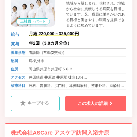
地域から親しまれ、信頼され、地域
から社会に貢献しうる病院を目指し
ています。又、職員に働きがいのあ
る目標と働きやすい環境を提供でき
正社員・パート
るように努めています。
月給 220,000～325,000円
給与
年2回（3.8カ月分位）
賞与
募集形態
看護師（常勤(2交替)）
配属
病棟,外来
住所
岡山県井原市井原町５８２
アクセス
井原鉄道 井原線 井原駅 徒歩13分
バス 井笠バスカンパニー 井原バスセンター 徒歩4分
診療科目
外科、胃腸科、肛門科、耳鼻咽喉科、整形外科、麻酔科、
気管食道科
キープする
この求人の詳細
株式会社ASCare アスケア訪問入浴井原