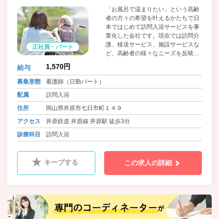
「お風呂で温まりたい」という高齢
者の方々の希望を叶えるかたちで日
本ではじめて訪問入浴サービスを事
業化した会社です。現在では訪問介
護、移送サービス、施設サービスな
正社員・パート
ど、高齢者の様々なニーズを反映し
て様々なサービスの提供を行ってい
1,570円
給与
ます。
募集形態
看護師（日勤パート）
配属
訪問入浴
住所
岡山県井原市七日市町１４９
アクセス
井原鉄道 井原線 井原駅 徒歩3分
診療科目
訪問入浴
キープする
この求人の詳細