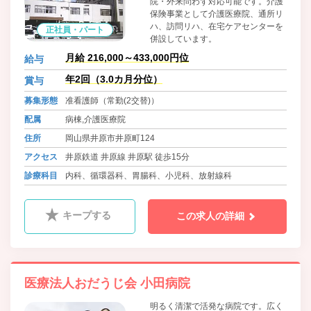
院・外来問わず対応可能です。介護
保険事業として介護医療院、通所リ
ハ、訪問リハ、在宅ケアセンターを
正社員・パート
併設しています。
月給 216,000～433,000円位
給与
年2回（3.0カ月分位）
賞与
募集形態
准看護師（常勤(2交替)）
配属
病棟,介護医療院
住所
岡山県井原市井原町124
アクセス
井原鉄道 井原線 井原駅 徒歩15分
診療科目
内科、循環器科、胃腸科、小児科、放射線科
キープする
この求人の詳細
医療法人おだうじ会 小田病院
明るく清潔で活発な病院です。広く