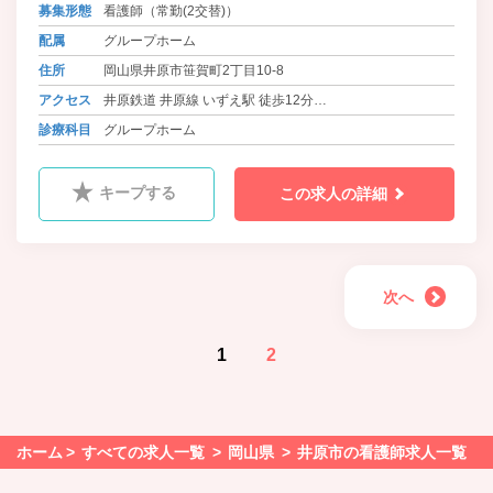
場のものにこだわり、魚は魚市場、
募集形態
看護師（常勤(2交替)）
お米は井原産のものを使用していま
配属
グループホーム
す。毎日の食事にもわくわくしてい
ただきたいと、和食を中心に洋食、
住所
岡山県井原市笹賀町2丁目10-8
中華とバラエティに富んだメニュー
アクセス
井原鉄道 井原線 いずえ駅 徒歩12分
を用意し、管理栄養士がご入居者様
の体調や健康面も考慮して、栄養価
バス 井笠バスカンパニー 大曲バス停 徒歩4分
診療科目
グループホーム
が高くバランスの取れた食事を毎日
提供しています。
キープする
この求人の詳細
次へ
1
2
ホーム
すべての求人一覧
岡山県
井原市の看護師求人一覧