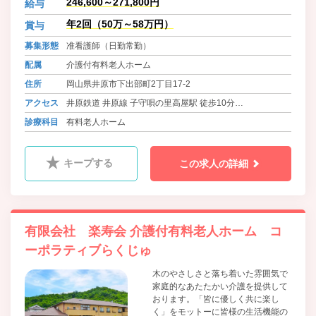
246,600～271,800円
給与
の向上に努めております。食材は地
場のものにこだわり、魚は魚市場、
年2回（50万～58万円）
賞与
お米は井原産のものを使用していま
募集形態
准看護師（日勤常勤）
す。毎日の食事にもわくわくしてい
ただきたいと、和食を中心に洋食、
配属
介護付有料老人ホーム
中華とバラエティに富んだメニュー
住所
岡山県井原市下出部町2丁目17-2
を用意し、管理栄養士がご入居者様
の体調や健康面も考慮して、栄養価
アクセス
井原鉄道 井原線 子守唄の里高屋駅 徒歩10分
が高くバランスの取れた食事を毎日
バス 井原あいあいバス 下出部町二丁目 徒歩2分
診療科目
有料老人ホーム
提供しています。
バス 井笠バスカンパニー イズミ井原店前 徒歩5分
キープする
この求人の詳細
有限会社 楽寿会 介護付有料老人ホーム コ
ーポラティブらくじゅ
木のやさしさと落ち着いた雰囲気で
家庭的なあたたかい介護を提供して
おります。「皆に優しく共に楽し
く」をモットーに皆様の生活機能の