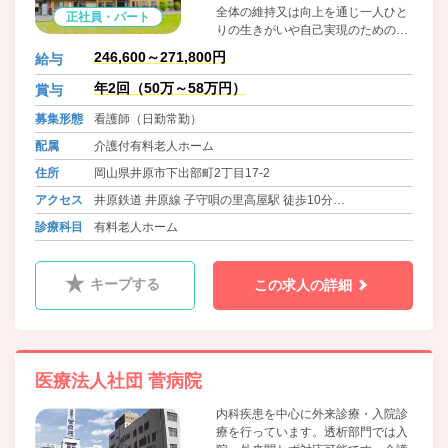
全体の維持又は向上を通じ一人ひと
正社員・パート
りの生きがいや自己実現のための取
り組みを総合的に支援し、生活の質
246,600～271,800円
給与
の向上に努めております。食材は地
場のものにこだわり、魚は魚市場、
年2回（50万～58万円）
賞与
お米は井原産のものを使用していま
募集形態
看護師（日勤常勤）
す。毎日の食事にもわくわくしてい
ただきたいと、和食を中心に洋食、
配属
介護付有料老人ホーム
中華とバラエティに富んだメニュー
住所
岡山県井原市下出部町2丁目17-2
を用意し、管理栄養士がご入居者様
の体調や健康面も考慮して、栄養価
アクセス
井原鉄道 井原線 子守唄の里高屋駅 徒歩10分
が高くバランスの取れた食事を毎日
バス 井原あいあいバス 下出部町二丁目 徒歩2分
診療科目
有料老人ホーム
提供しています。
バス 井笠バスカンパニー イズミ井原店前 徒歩5分
キープする
この求人の詳細
医療法人社団 菅病院
内科疾患を中心に外来診療・入院診
療を行っています。透析部門では入