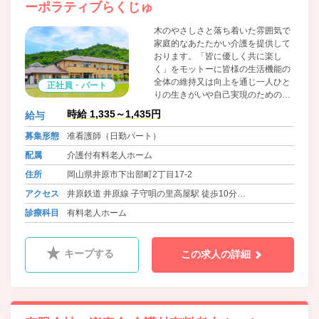
ーポラティブらくじゅ
木のやさしさと落ち着いた雰囲気で
家庭的なあたたかい介護を提供して
おります。「皆に優しく共に楽し
く」をモットーに皆様の生活機能の
全体の維持又は向上を通じ一人ひと
正社員・パート
りの生きがいや自己実現のための取
り組みを総合的に支援し、生活の質
時給 1,335～1,435円
給与
の向上に努めております。食材は地
場のものにこだわり、魚は魚市場、
募集形態
准看護師（日勤パート）
お米は井原産のものを使用していま
配属
介護付有料老人ホーム
す。毎日の食事にもわくわくしてい
ただきたいと、和食を中心に洋食、
住所
岡山県井原市下出部町2丁目17-2
中華とバラエティに富んだメニュー
アクセス
井原鉄道 井原線 子守唄の里高屋駅 徒歩10分
を用意し、管理栄養士がご入居者様
の体調や健康面も考慮して、栄養価
バス 井原あいあいバス 下出部町二丁目 徒歩2分
診療科目
有料老人ホーム
が高くバランスの取れた食事を毎日
バス 井笠バスカンパニー イズミ井原店前 徒歩5分
提供しています。
キープする
この求人の詳細