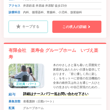
アクセス
井原鉄道 井原線 井原駅 徒歩15分
診療科目
内科、循環器科、胃腸科、小児科、放射線科
キープする
この求人の詳細
有限会社 楽寿会 グループホーム いづえ楽
寿
木のやさしさと落ち着いた雰囲気で
家庭的なあたたかい介護を提供して
おります。「皆に優しく共に楽し
く」をモットーに皆様の生活機能の
全体の維持又は向上を通じ一人ひと
正社員・パート
りの生きがいや自己実現のための取
り組みを総合的に支援し、生活の質
詳細はナースパワー迄お問い合わせ下さい
給与
の向上に努めております。食材は地
場のものにこだわり、魚は魚市場、
募集形態
准看護師（日勤パート）
お米は井原産のものを使用していま
配属
グループホーム
す。毎日の食事にもわくわくしてい