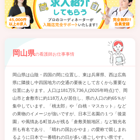
岡山県
の看護師お仕事事情
岡山県は山陰・四国の間に位置し、東は兵庫県、西は広島
県に隣接し中四国地方の交通の要衝として古くから重要な
位置にあります。人口は181万5,736人(2025年時点)で、岡
山市と倉敷市に約118万人が居住し、県の人口の約65％が
集中しています。「桃太郎」や「白桃・マスカット」など
の果物のイメージが強いですが、日本三名園の１つ「後楽
園」や風情ある町並みが残る「倉敷美観地区」など観光名
所も有名であり、「晴れの国おかやま」の愛称で親しまれ
るように日本で一番晴れの日が多い過ごしやすい県です。