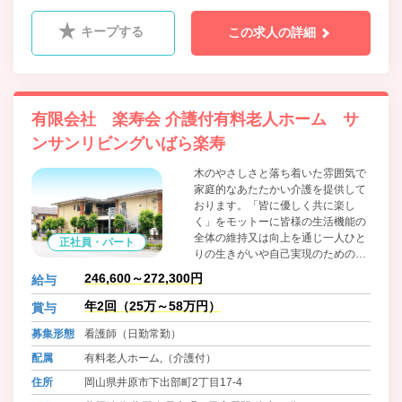
キープする
この求人の詳細
有限会社 楽寿会 介護付有料老人ホーム サ
ンサンリビングいばら楽寿
木のやさしさと落ち着いた雰囲気で
家庭的なあたたかい介護を提供して
おります。「皆に優しく共に楽し
く」をモットーに皆様の生活機能の
全体の維持又は向上を通じ一人ひと
正社員・パート
りの生きがいや自己実現のための取
り組みを総合的に支援し、生活の質
246,600～272,300円
給与
の向上に努めております。食材は地
場のものにこだわり、魚は魚市場、
年2回（25万～58万円）
賞与
お米は井原産のものを使用していま
募集形態
看護師（日勤常勤）
す。毎日の食事にもわくわくしてい
ただきたいと、和食を中心に洋食、
配属
有料老人ホーム,（介護付）
中華とバラエティに富んだメニュー
住所
岡山県井原市下出部町2丁目17-4
を用意し、管理栄養士がご入居者様
の体調や健康面も考慮して、栄養価