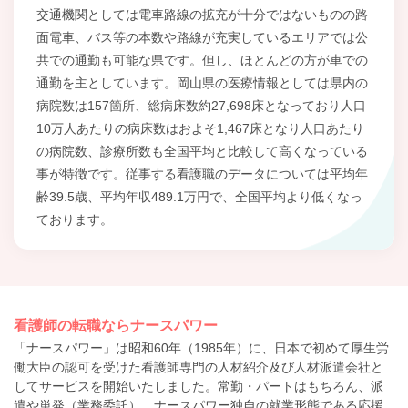
交通機関としては電車路線の拡充が十分ではないものの路
面電車、バス等の本数や路線が充実しているエリアでは公
共での通勤も可能な県です。但し、ほとんどの方が車での
通勤を主としています。岡山県の医療情報としては県内の
病院数は157箇所、総病床数約27,698床となっており人口
10万人あたりの病床数はおよそ1,467床となり人口あたり
の病院数、診療所数も全国平均と比較して高くなっている
事が特徴です。従事する看護職のデータについては平均年
齢39.5歳、平均年収489.1万円で、全国平均より低くなっ
ております。
看護師の転職ならナースパワー
「ナースパワー」は昭和60年（1985年）に、日本で初めて厚生労
働大臣の認可を受けた看護師専門の人材紹介及び人材派遣会社と
してサービスを開始いたしました。常勤・パートはもちろん、派
遣や単発（業務委託）、ナースパワー独自の就業形態である応援