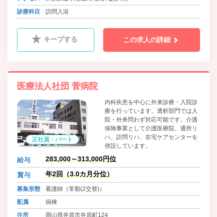
診療科目
訪問入浴
キープする
この求人の詳細
医療法人社団 菅病院
内科疾患を中心に外来診療・入院診
療を行っています。透析部門では入
院・外来問わず対応可能です。介護
保険事業として介護医療院、通所リ
ハ、訪問リハ、在宅ケアセンターを
正社員・パート
併設しています。
283,000～313,000円位
給与
年2回（3.0カ月分位）
賞与
募集形態
看護師（常勤(2交替)）
配属
病棟
住所
岡山県井原市井原町124