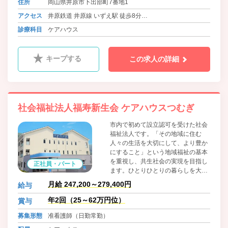
住所
岡山県井原市下出部町7番地1
アクセス
井原鉄道 井原線 いずえ駅 徒歩8分
バス 井笠バスカンパニー 上出部入口 徒歩5分
診療科目
ケアハウス
バス 井笠バスカンパニー 中国新聞井原支局前 徒歩18分
キープする
この求人の詳細
社会福祉法人福寿新生会 ケアハウスつむぎ
市内で初めて設立認可を受けた社会
福祉法人です。「その地域に住む
人々の生活を大切にして、より豊か
にすること」という地域福祉の基本
を重視し、共生社会の実現を目指し
正社員・パート
ます。ひとりひとりの暮らしを大切
にしたユニットケアのほか、地域交
月給 247,200～279,400円
給与
流サロン・併設保育施設を通じた幅
広い世代の方々との交流を通じて充
年2回（25～62万円位）
賞与
実した生活を提供しています。
募集形態
准看護師（日勤常勤）