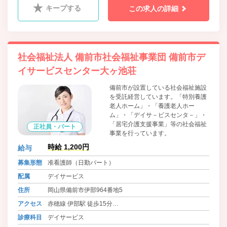
キープする
この求人の詳細
社会福祉法人 備前市社会福祉事業団 備前市デ
イサービスセンター大ヶ池荘
備前市が設置している社会福祉施設
を受託経営しています。「特別養護
老人ホーム」・「養護老人ホー
ム」・「デイサ－ビスセンタ－」・
「居宅介護支援事業」等の社会福祉
正社員・パート
事業を行っています。
時給 1,200円
給与
募集形態
准看護師（日勤パート）
配属
デイサービス
住所
岡山県備前市伊部964番地5
アクセス
赤穂線 伊部駅 徒歩15分
バス 備前病院前 徒歩10分
診療科目
デイサービス