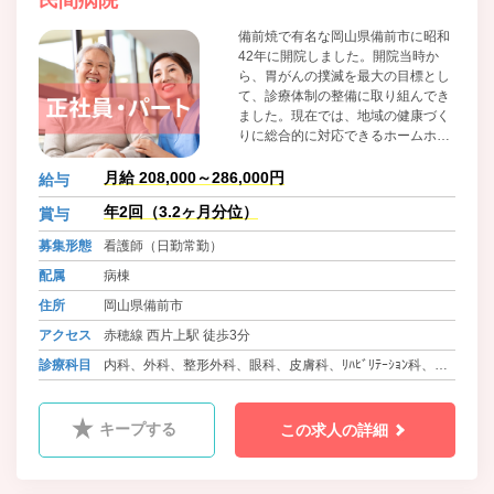
備前焼で有名な岡山県備前市に昭和
42年に開院しました。開院当時か
ら、胃がんの撲滅を最大の目標とし
て、診療体制の整備に取り組んでき
ました。現在では、地域の健康づく
りに総合的に対応できるホームホス
ピタルとして、11診療科目を開設。
幅広い要望に対応しています。がん
月給 208,000～286,000円
給与
をはじめとする病気の早期発見を目
年2回（3.2ヶ月分位）
賞与
指し、レントゲンや内視鏡検査、超
音波検査など、各種検査体制の充実
募集形態
看護師（日勤常勤）
にも努めています。
配属
病棟
住所
岡山県備前市
アクセス
赤穂線 西片上駅 徒歩3分
診療科目
内科、外科、整形外科、眼科、皮膚科、ﾘﾊﾋﾞﾘﾃｰｼｮﾝ科、麻
酔科、放射線科
キープする
この求人の詳細