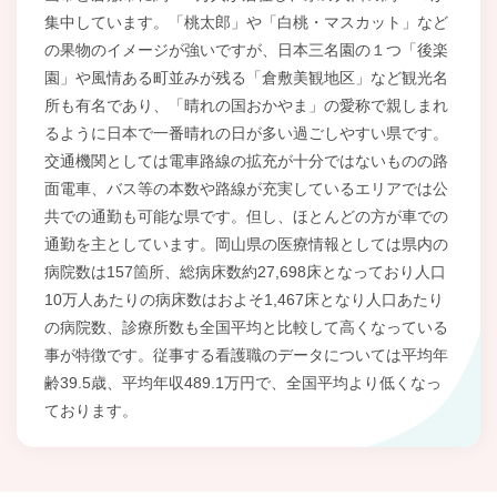
集中しています。「桃太郎」や「白桃・マスカット」など
の果物のイメージが強いですが、日本三名園の１つ「後楽
園」や風情ある町並みが残る「倉敷美観地区」など観光名
所も有名であり、「晴れの国おかやま」の愛称で親しまれ
るように日本で一番晴れの日が多い過ごしやすい県です。
交通機関としては電車路線の拡充が十分ではないものの路
面電車、バス等の本数や路線が充実しているエリアでは公
共での通勤も可能な県です。但し、ほとんどの方が車での
通勤を主としています。岡山県の医療情報としては県内の
病院数は157箇所、総病床数約27,698床となっており人口
10万人あたりの病床数はおよそ1,467床となり人口あたり
の病院数、診療所数も全国平均と比較して高くなっている
事が特徴です。従事する看護職のデータについては平均年
齢39.5歳、平均年収489.1万円で、全国平均より低くなっ
ております。