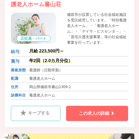
護老人ホーム蕃山荘
備前市が設置している社会福祉施設
を受託経営しています。「特別養護
老人ホーム」・「養護老人ホー
ム」・「デイサ－ビスセンタ－」・
「居宅介護支援事業」等の社会福祉
正社員・パート
事業を行っています。
月給 223,500円～
給与
年2回（2.0カ月分位）
賞与
募集形態
看護師（日勤常勤）
配属
養護老人ホーム
住所
岡山県備前市蕃山1309-1
診療科目
養護老人ホーム
キープする
この求人の詳細