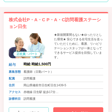
株式会社P・A・C P・A・C訪問看護ステーシ
ョン日生
★新規開業間もない★ゆったりとし
た環境★ 安心できる在宅生活を送っ
ていただくために、看護、リハビリ
テーションスタッフが一体となって
できるサービス提供を目指していま
正社員・パート
す。
時給 時給1,500円
給与
募集形態
看護師（日勤パート）
配属
訪問看護
住所
岡山県備前市日生町日生1439-5
アクセス
赤穂線 日生駅 徒歩17分
バス 備前市営バス 日生線 川西 徒歩1分
診療科目
訪問看護