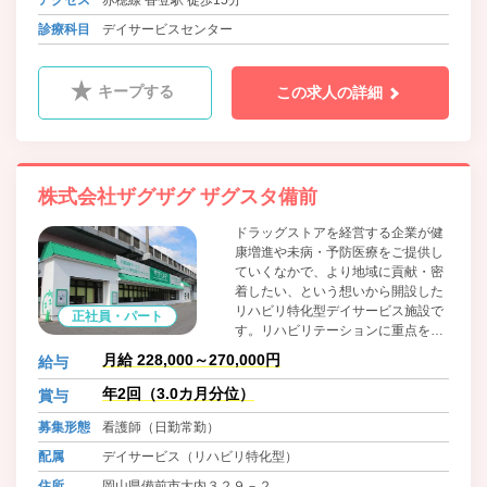
診療科目
デイサービスセンター
キープする
この求人の詳細
株式会社ザグザグ ザグスタ備前
ドラッグストアを経営する企業が健
康増進や未病・予防医療をご提供し
ていくなかで、より地域に貢献・密
着したい、という想いから開設した
リハビリ特化型デイサービス施設で
正社員・パート
す。リハビリテーションに重点を置
き、ご利用者様の自立支援、介護量
月給 228,000～270,000円
給与
軽減を目指し、より健康でより快適
に過ごせる環境を構築します。「シ
年2回（3.0カ月分位）
賞与
ニア向けのフィットネスジム」をコ
募集形態
看護師（日勤常勤）
ンセプトに、ここに行くことが楽し
みだ！とおっしゃっていただけるよ
配属
デイサービス（リハビリ特化型）
うなサービスをご提供いたします。
住所
岡山県備前市大内３２９－２