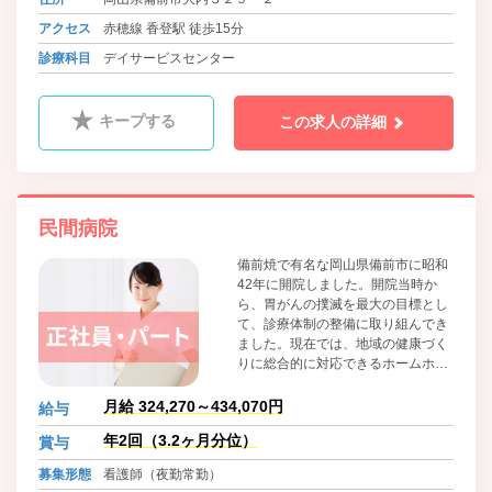
アクセス
赤穂線 香登駅 徒歩15分
診療科目
デイサービスセンター
キープする
この求人の詳細
民間病院
備前焼で有名な岡山県備前市に昭和
42年に開院しました。開院当時か
ら、胃がんの撲滅を最大の目標とし
て、診療体制の整備に取り組んでき
ました。現在では、地域の健康づく
りに総合的に対応できるホームホス
ピタルとして、11診療科目を開設。
幅広い要望に対応しています。がん
月給 324,270～434,070円
給与
をはじめとする病気の早期発見を目
年2回（3.2ヶ月分位）
賞与
指し、レントゲンや内視鏡検査、超
音波検査など、各種検査体制の充実
募集形態
看護師（夜勤常勤）
にも努めています。