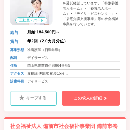
を受託経営しています。「特別養護
老人ホーム」・「養護老人ホー
ム」・「デイサ－ビスセンタ－」・
「居宅介護支援事業」等の社会福祉
正社員・パート
事業を行っています。
月給 184,500円～
給与
年2回（2.0カ月分位）
賞与
募集形態
准看護師（日勤常勤）
配属
デイサービス
住所
岡山県備前市伊部964番地5
アクセス
赤穂線 伊部駅 徒歩15分
バス 備前病院前 徒歩10分
診療科目
デイサービス
バス 池灘 徒歩15分
キープする
この求人の詳細
社会福祉法人 備前市社会福祉事業団 備前市養