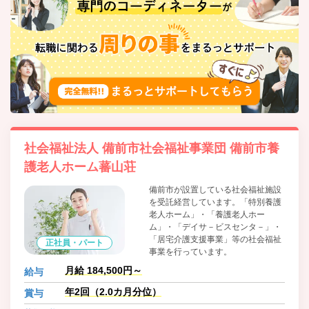
社会福祉法人 備前市社会福祉事業団 備前市養
護老人ホーム蕃山荘
備前市が設置している社会福祉施設
を受託経営しています。「特別養護
老人ホーム」・「養護老人ホー
ム」・「デイサ－ビスセンタ－」・
「居宅介護支援事業」等の社会福祉
正社員・パート
事業を行っています。
月給 184,500円～
給与
年2回（2.0カ月分位）
賞与