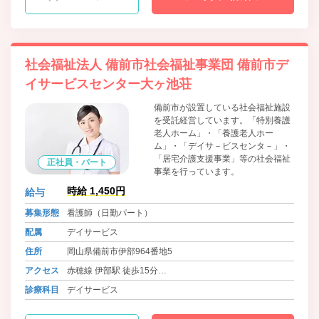
社会福祉法人 備前市社会福祉事業団 備前市デ
イサービスセンター大ヶ池荘
備前市が設置している社会福祉施設
を受託経営しています。「特別養護
老人ホーム」・「養護老人ホー
ム」・「デイサ－ビスセンタ－」・
「居宅介護支援事業」等の社会福祉
正社員・パート
事業を行っています。
時給 1,450円
給与
募集形態
看護師（日勤パート）
配属
デイサービス
住所
岡山県備前市伊部964番地5
アクセス
赤穂線 伊部駅 徒歩15分
バス 備前病院前 徒歩10分
診療科目
デイサービス
バス 池灘 徒歩15分