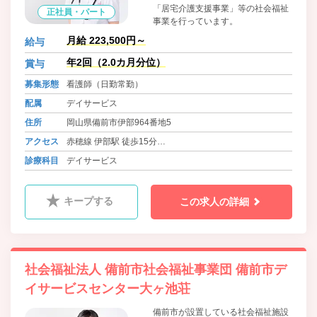
「居宅介護支援事業」等の社会福祉
正社員・パート
事業を行っています。
月給 223,500円～
給与
年2回（2.0カ月分位）
賞与
募集形態
看護師（日勤常勤）
配属
デイサービス
住所
岡山県備前市伊部964番地5
アクセス
赤穂線 伊部駅 徒歩15分
バス 備前病院前 徒歩10分
診療科目
デイサービス
バス 池灘 徒歩15分
キープする
この求人の詳細
社会福祉法人 備前市社会福祉事業団 備前市デ
イサービスセンター大ヶ池荘
備前市が設置している社会福祉施設