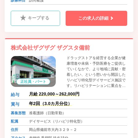
診療科目
訪問看護
キープする
この求人の詳細
株式会社ザグザグ ザグスタ備前
ドラッグストアを経営する企業が健
康増進や未病・予防医療をご提供し
ていくなかで、より地域に貢献・密
着したい、という想いから開設した
リハビリ特化型デイサービス施設で
正社員・パート
す。リハビリテーションに重点を置
き、ご利用者様の自立支援、介護量
月給 220,000～262,000円
給与
軽減を目指し、より健康でより快適
に過ごせる環境を構築します。「シ
年2回（3.0カ月分位）
賞与
ニア向けのフィットネスジム」をコ
募集形態
准看護師（日勤常勤）
ンセプトに、ここに行くことが楽し
みだ！とおっしゃっていただけるよ
配属
デイサービス（リハビリ特化型）
うなサービスをご提供いたします。
住所
岡山県備前市大内３２９－２
アクセス
赤穂線 香登駅 徒歩15分