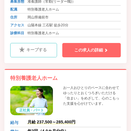
募集形態
准看護師（常勤(リーダー職)）
配属
特別養護老人ホーム
住所
岡山県備前市
アクセス
山陽本線 三石駅 徒歩20分
診療科目
特別養護老人ホーム
キープする
この求人の詳細
特別養護老人ホーム
お一人おひとりのペースに合わせて
ゆったりとおくつろぎいただける
「住まい」をめざして、心のこもっ
た支援を心がけています。
正社員・パート
月給 237,500～285,400円
給与