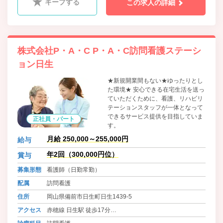
キープする
この求人の詳細
株式会社P・A・C P・A・C訪問看護ステーシ
ョン日生
★新規開業間もない★ゆったりとし
た環境★ 安心できる在宅生活を送っ
ていただくために、看護、リハビリ
テーションスタッフが一体となって
できるサービス提供を目指していま
正社員・パート
す。
月給 250,000～255,000円
給与
年2回（300,000円位）
賞与
募集形態
看護師（日勤常勤）
配属
訪問看護
住所
岡山県備前市日生町日生1439-5
アクセス
赤穂線 日生駅 徒歩17分
バス 備前市営バス 日生線 川西 徒歩1分