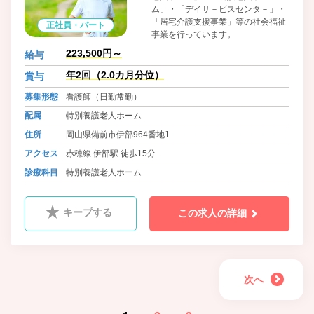
ム」・「デイサ－ビスセンタ－」・
「居宅介護支援事業」等の社会福祉
正社員・パート
事業を行っています。
223,500円～
給与
年2回（2.0カ月分位）
賞与
募集形態
看護師（日勤常勤）
配属
特別養護老人ホーム
住所
岡山県備前市伊部964番地1
アクセス
赤穂線 伊部駅 徒歩15分
バス 備前病院前 徒歩10分
診療科目
特別養護老人ホーム
バス 池灘 徒歩15分
キープする
この求人の詳細
次へ