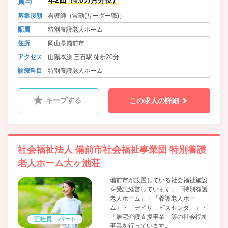
年2回（4.0カ月分位）
賞与
募集形態
看護師（常勤(リーダー職)）
配属
特別養護老人ホーム
住所
岡山県備前市
アクセス
山陽本線 三石駅 徒歩20分
診療科目
特別養護老人ホーム
キープする
この求人の詳細
社会福祉法人 備前市社会福祉事業団 特別養護
老人ホーム大ヶ池荘
備前市が設置している社会福祉施設
を受託経営しています。「特別養護
老人ホーム」・「養護老人ホー
ム」・「デイサ－ビスセンタ－」・
「居宅介護支援事業」等の社会福祉
正社員・パート
事業を行っています。