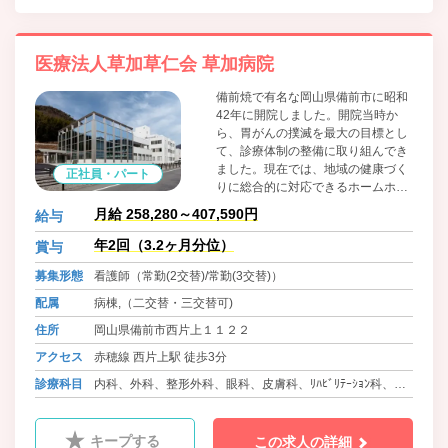
医療法人草加草仁会 草加病院
備前焼で有名な岡山県備前市に昭和
42年に開院しました。開院当時か
ら、胃がんの撲滅を最大の目標とし
て、診療体制の整備に取り組んでき
ました。現在では、地域の健康づく
正社員・パート
りに総合的に対応できるホームホス
ピタルとして、11診療科目を開設。
月給 258,280～407,590円
給与
幅広い要望に対応しています。がん
をはじめとする病気の早期発見を目
年2回（3.2ヶ月分位）
賞与
指し、レントゲンや内視鏡検査、超
募集形態
看護師（常勤(2交替)/常勤(3交替)）
音波検査など、各種検査体制の充実
にも努めています。
配属
病棟,（二交替・三交替可)
住所
岡山県備前市西片上１１２２
アクセス
赤穂線 西片上駅 徒歩3分
診療科目
内科、外科、整形外科、眼科、皮膚科、ﾘﾊﾋﾞﾘﾃｰｼｮﾝ科、麻
酔科、放射線科
キープする
この求人の詳細