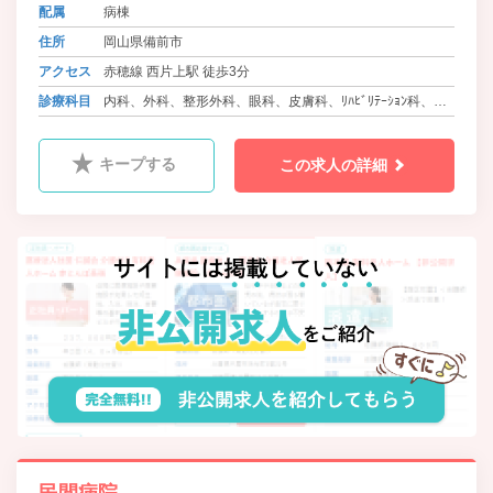
配属
病棟
住所
岡山県備前市
アクセス
赤穂線 西片上駅 徒歩3分
診療科目
内科、外科、整形外科、眼科、皮膚科、ﾘﾊﾋﾞﾘﾃｰｼｮﾝ科、麻
酔科、放射線科
キープする
この求人の詳細
民間病院