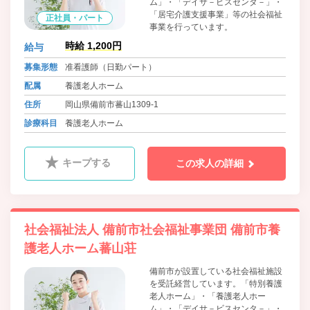
ム」・「デイサ－ビスセンタ－」・
「居宅介護支援事業」等の社会福祉
正社員・パート
事業を行っています。
時給 1,200円
給与
募集形態
准看護師（日勤パート）
配属
養護老人ホーム
住所
岡山県備前市蕃山1309-1
診療科目
養護老人ホーム
キープする
この求人の詳細
社会福祉法人 備前市社会福祉事業団 備前市養
護老人ホーム蕃山荘
備前市が設置している社会福祉施設
を受託経営しています。「特別養護
老人ホーム」・「養護老人ホー
ム」・「デイサ－ビスセンタ－」・