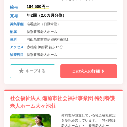
184,500円～
給与
年2回（2.0カ月分位）
賞与
募集形態
准看護師（日勤常勤）
配属
特別養護老人ホーム
住所
岡山県備前市伊部964番地1
アクセス
赤穂線 伊部駅 徒歩15分
バス 備前病院前 徒歩10分
診療科目
特別養護老人ホーム
バス 池灘 徒歩15分
キープする
この求人の詳細
社会福祉法人 備前市社会福祉事業団 特別養護
老人ホーム大ヶ池荘
備前市が設置している社会福祉施設
を受託経営しています。「特別養護
老人ホーム」・「養護老人ホー