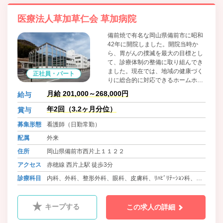
医療法人草加草仁会 草加病院
備前焼で有名な岡山県備前市に昭和
42年に開院しました。開院当時か
ら、胃がんの撲滅を最大の目標とし
て、診療体制の整備に取り組んでき
ました。現在では、地域の健康づく
正社員・パート
りに総合的に対応できるホームホス
ピタルとして、11診療科目を開設。
月給 201,000～268,000円
給与
幅広い要望に対応しています。がん
をはじめとする病気の早期発見を目
年2回（3.2ヶ月分位）
賞与
指し、レントゲンや内視鏡検査、超
募集形態
看護師（日勤常勤）
音波検査など、各種検査体制の充実
にも努めています。
配属
外来
住所
岡山県備前市西片上１１２２
アクセス
赤穂線 西片上駅 徒歩3分
診療科目
内科、外科、整形外科、眼科、皮膚科、ﾘﾊﾋﾞﾘﾃｰｼｮﾝ科、麻
酔科、放射線科
キープする
この求人の詳細