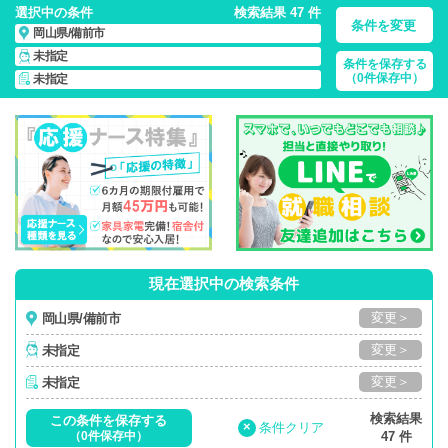
選択中の条件
検索結果 47 件
条件を変更
岡山県/備前市
未指定
条件を保存する
岡山県/備前市/正社員・パート・応援ナース・派遣
の 看護師求
（0件保存中）
未指定
人・派遣・転職・募集一覧
現在選択中の検索条件
変更＞
岡山県/備前市
変更＞
未指定
変更＞
未指定
検索結果
この条件を保存する
×
条件クリア
（0件保存中）
47 件