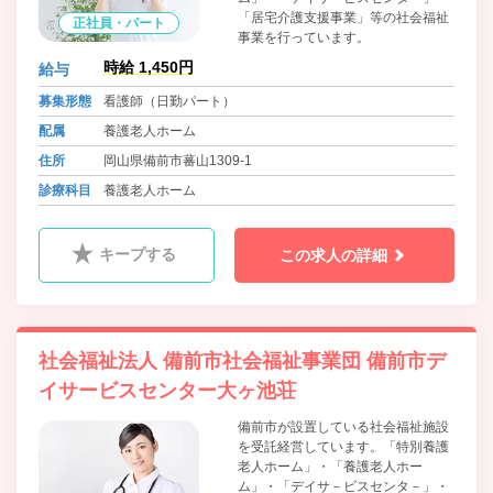
「居宅介護支援事業」等の社会福祉
正社員・パート
事業を行っています。
時給 1,450円
給与
募集形態
看護師（日勤パート）
配属
養護老人ホーム
住所
岡山県備前市蕃山1309-1
診療科目
養護老人ホーム
キープする
この求人の詳細
社会福祉法人 備前市社会福祉事業団 備前市デ
イサービスセンター大ヶ池荘
備前市が設置している社会福祉施設
を受託経営しています。「特別養護
老人ホーム」・「養護老人ホー
ム」・「デイサ－ビスセンタ－」・