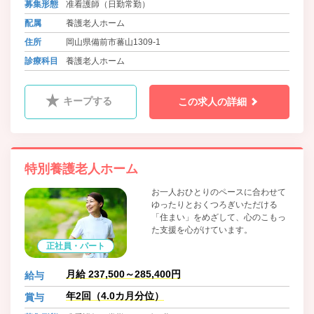
募集形態
准看護師（日勤常勤）
配属
養護老人ホーム
住所
岡山県備前市蕃山1309-1
診療科目
養護老人ホーム
キープする
この求人の詳細
特別養護老人ホーム
お一人おひとりのペースに合わせて
ゆったりとおくつろぎいただける
「住まい」をめざして、心のこもっ
た支援を心がけています。
正社員・パート
月給 237,500～285,400円
給与
年2回（4.0カ月分位）
賞与