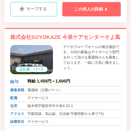
キープする
この求人の詳細
株式会社SOYOKAZE 今泉ケアセンターそよ風
デイやグループホームの複合施設で
す。今回の募集はデイサービス部門
をやって頂ける看護師さんを募集し
ております。一緒に元気に働きまし
ょう。
正社員・パート
時給 1,450円～1,600円
給与
募集形態
看護師（日勤パート）
配属
デイサービス
住所
栃木県宇都宮市中今泉4-22-1
アクセス
宇都宮線、烏山線、日光線 宇都宮駅から車で7分
診療科目
デイサービス