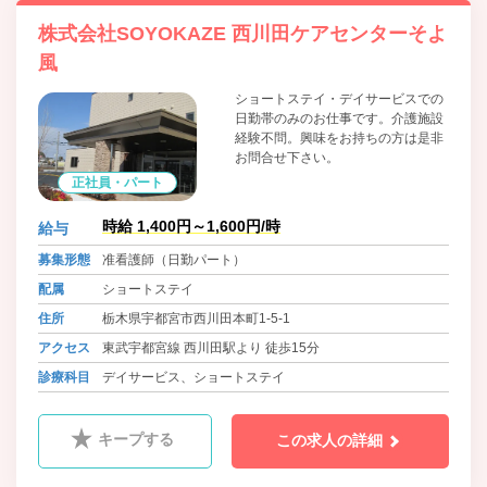
株式会社SOYOKAZE 西川田ケアセンターそよ
風
ショートステイ・デイサービスでの
日勤帯のみのお仕事です。介護施設
経験不問。興味をお持ちの方は是非
お問合せ下さい。
正社員・パート
時給 1,400円～1,600円/時
給与
募集形態
准看護師（日勤パート）
配属
ショートステイ
住所
栃木県宇都宮市西川田本町1-5-1
アクセス
東武宇都宮線 西川田駅より 徒歩15分
診療科目
デイサービス、ショートステイ
キープする
この求人の詳細