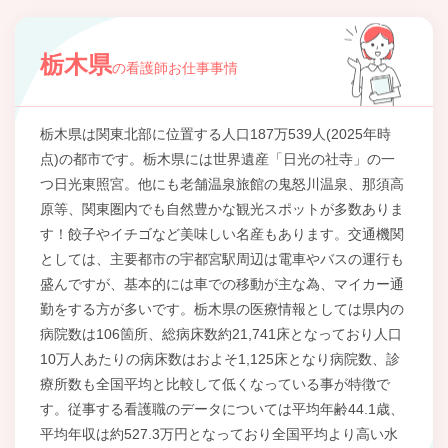
栃木県
の看護師お仕事事情
栃木県は関東北部に位置する人口187万539人(2025年時
点)の都市です。栃木県には世界遺産「日光の社寺」の一
つ日光東照宮。他にも老舗温泉旅館の鬼怒川温泉、那須高
原等、関東圏内でも自然豊かな観光スポットが多数ありま
す！餃子やイチゴなど美味しい名産もあります。交通機関
としては、主要都市の宇都宮駅周辺は電車やバスの運行も
盛んですが、基本的には車での移動が主な為、マイカー通
勤をする方が多いです。栃木県の医療情報としては県内の
病院数は106箇所、総病床数約21,741床となっており人口
10万人あたりの病床数はおよそ1,125床となり病院数、診
療所数も全国平均と比較して低くなっている事が特徴で
す。従事する看護職のデータについては平均年齢44.1歳、
平均年収は約527.3万円となっており全国平均より高い水