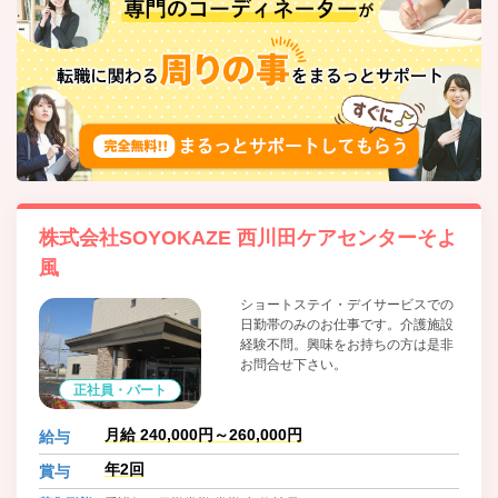
株式会社SOYOKAZE 西川田ケアセンターそよ
風
ショートステイ・デイサービスでの
日勤帯のみのお仕事です。介護施設
経験不問。興味をお持ちの方は是非
お問合せ下さい。
正社員・パート
月給 240,000円～260,000円
給与
年2回
賞与