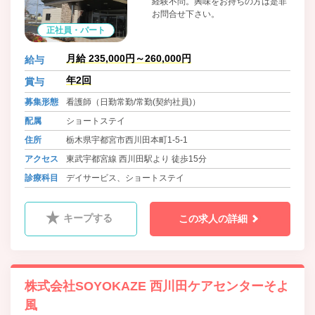
経験不問。興味をお持ちの方は是非
お問合せ下さい。
正社員・パート
月給 235,000円～260,000円
給与
年2回
賞与
募集形態
看護師（日勤常勤/常勤(契約社員)）
配属
ショートステイ
住所
栃木県宇都宮市西川田本町1-5-1
アクセス
東武宇都宮線 西川田駅より 徒歩15分
診療科目
デイサービス、ショートステイ
キープする
この求人の詳細
株式会社SOYOKAZE 西川田ケアセンターそよ
風