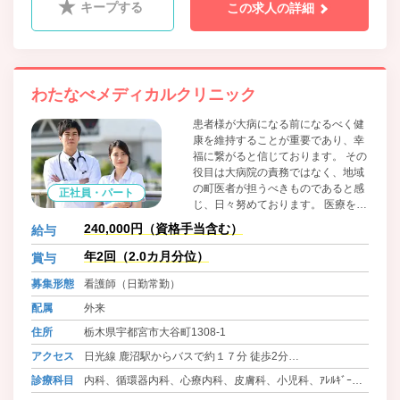
キープする
この求人の詳細
わたなべメディカルクリニック
患者様が大病になる前になるべく健
康を維持することが重要であり、幸
福に繋がると信じております。 その
役目は大病院の責務ではなく、地域
の町医者が担うべきものであると感
正社員・パート
じ、日々努めております。 医療を通
して地域の方々へ貢献しませんか？
240,000円（資格手当含む）
給与
皆様のご応募を心よりお待ちしてお
ります。
年2回（2.0カ月分位）
賞与
募集形態
看護師（日勤常勤）
配属
外来
住所
栃木県宇都宮市大谷町1308-1
アクセス
日光線 鹿沼駅からバスで約１７分 徒歩2分
東武宇都宮線 東武宇都宮駅からバスで１９分 徒歩4分
診療科目
内科、循環器内科、心療内科、皮膚科、小児科、ｱﾚﾙｷﾞｰ