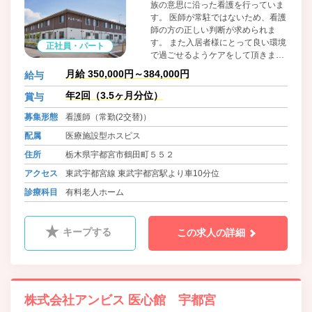
族の意思に沿った看護を行っていま
す。 医師が常駐ではないため、看護
師の方の正しい判断が求められま
す。 また入居者様にとって良い環境
正社員・パート
で過ごせるようケアをして頂きま
す。 非常にやりがいのある仕事で
月給 350,000円～384,000円
給与
す。 強い情熱と志のある方の応募を
お待ちしています。
年2回（3.5ヶ月分位）
賞与
募集形態
看護師（常勤(2交替)）
配属
医療施設型ホスピス
住所
栃木県宇都宮市鶴田町５５２
アクセス
東武宇都宮線 東武宇都宮駅より車10分位
診療科目
有料老人ホーム
キープする
この求人の詳細
株式会社アンビス 医心館 宇都宮