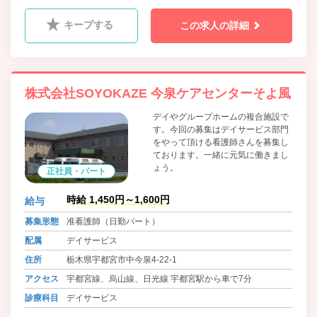
科、漢方内科
キープする
この求人の詳細
株式会社SOYOKAZE 今泉ケアセンターそよ風
デイやグループホームの複合施設で
す。今回の募集はデイサービス部門
をやって頂ける看護師さんを募集し
ております。一緒に元気に働きまし
ょう。
正社員・パート
時給 1,450円～1,600円
給与
募集形態
准看護師（日勤パート）
配属
デイサービス
住所
栃木県宇都宮市中今泉4-22-1
アクセス
宇都宮線、烏山線、日光線 宇都宮駅から車で7分
診療科目
デイサービス