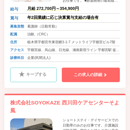
お仕事です。 ■新薬開発の最前線で
働きます どんなに素晴らしい新薬で
月給 272,700円～354,900円
給与
も、治験を経なければ上市(製品とし
て広く世に出て販売)することができ
年2回業績に応じ決算賞与支給の場合有
賞与
ません。CRCは医療機関の中で患者
募集形態
看護師（日勤常勤）
（被験者）さんと医師、製薬企業の
間に立ち旗振り役となることで、治
配属
治験,（CRC）
験のスムーズな運営をサポートする
住所
栃木県宇都宮市東宿郷3-1-7 メットライフ宇都宮ビル7階
専門職です。新薬の開発を最前線で
支える、大変やりがいのある仕事で
アクセス
宇都宮線、烏山線、日光線、湘南新宿ライン 宇都宮駅 徒歩
す。
9分
診療科目
企業(民間法人)
キープする
この求人の詳細
株式会社SOYOKAZE 西川田ケアセンターそよ
風
ショートステイ・デイサービスでの
日勤帯のみのお仕事です。介護施設