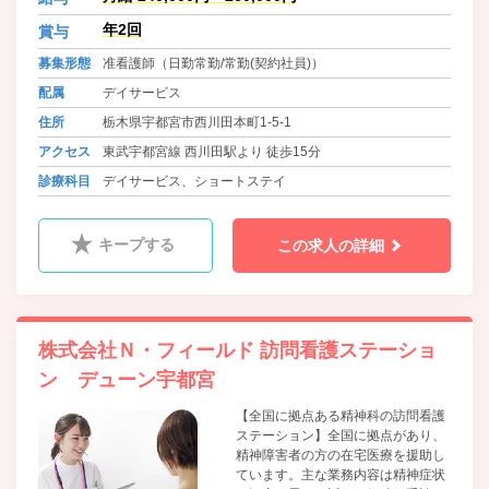
年2回
賞与
募集形態
准看護師（日勤常勤/常勤(契約社員)）
配属
デイサービス
住所
栃木県宇都宮市西川田本町1-5-1
アクセス
東武宇都宮線 西川田駅より 徒歩15分
診療科目
デイサービス、ショートステイ
キープする
この求人の詳細
株式会社Ｎ・フィールド 訪問看護ステーショ
ン デューン宇都宮
【全国に拠点ある精神科の訪問看護
ステーション】全国に拠点があり、
精神障害者の方の在宅医療を援助し
ています。主な業務内容は精神症状