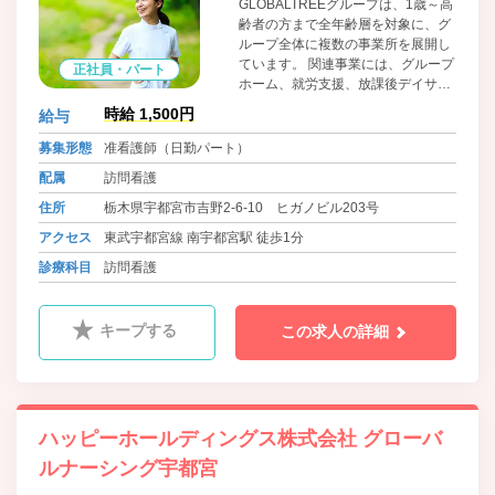
GLOBALTREEグループは、1歳～高
齢者の方まで全年齢層を対象に、グ
ループ全体に複数の事業所を展開し
ています。 関連事業には、グループ
正社員・パート
ホーム、就労支援、放課後デイサー
ビス、相談支援など多岐に渡りま
時給 1,500円
給与
す。 そのため各地域の様々な医療・
福祉等機関との連携を通して、一生
募集形態
准看護師（日勤パート）
涯のあらゆる局面でのサポート活動
配属
訪問看護
を行なっています。経験豊富なスタ
ッフも多く、サポート体制も充実し
住所
栃木県宇都宮市吉野2-6-10 ヒガノビル203号
ています♪ お気軽にお問い合わせく
アクセス
東武宇都宮線 南宇都宮駅 徒歩1分
ださい！
診療科目
訪問看護
キープする
この求人の詳細
ハッピーホールディングス株式会社 グローバ
ルナーシング宇都宮