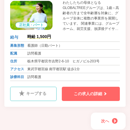
わたしたちの母体となる
GLOBALTREEグループは、1歳～高
齢者の方まで全年齢層を対象に、グ
ループ全体に複数の事業所を展開し
ています。 関連事業には、グループ
正社員・パート
ホーム、就労支援、放課後デイサー
ビス、相談支援など多岐に渡りま
時給 1,500円
給与
す。 そのため各地域の様々な医療・
福祉等機関との連携を通して、一生
募集形態
看護師（日勤パート）
涯のあらゆる局面でのサポート活動
配属
訪問看護
を行なっています。経験豊富なスタ
ッフも多く、サポート体制も充実し
住所
栃木県宇都宮市吉野2-6-10 ヒガノビル203号
ています♪ お気軽にお問い合わせく
アクセス
東武宇都宮線 南宇都宮駅 徒歩1分
ださい！
診療科目
訪問看護
キープする
この求人の詳細
次へ