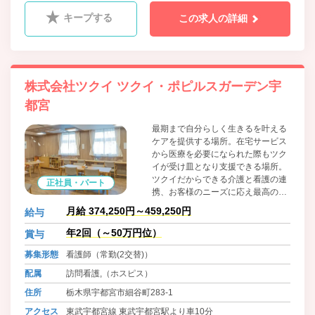
キープする
この求人の詳細
株式会社ツクイ ツクイ・ポピルスガーデン宇
都宮
最期まで自分らしく生きるを叶える
ケアを提供する場所。在宅サービス
から医療を必要になられた際もツク
イが受け皿となり支援できる場所。
ツクイだからできる介護と看護の連
正社員・パート
携、お客様のニーズに応え最高のサ
ービスを提供する場所。それが職員
月給 374,250円～459,250円
給与
のやりがいと誇りにもなる、それが
ツクイポピルスガーデン。
年2回（～50万円位）
賞与
募集形態
看護師（常勤(2交替)）
配属
訪問看護,（ホスピス）
住所
栃木県宇都宮市細谷町283-1
アクセス
東武宇都宮線 東武宇都宮駅より車10分