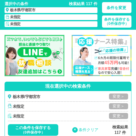
選択中の条件
検索結果 117 件
条件を変更
栃木県/宇都宮市
未指定
条件を保存する
栃木県/宇都宮市/正社員・パート・応援ナース・派遣
の 看護師
（0件保存中）
未指定
求人・派遣・転職・募集一覧
現在選択中の検索条件
変更＞
栃木県/宇都宮市
変更＞
未指定
変更＞
未指定
検索結果
この条件を保存する
×
条件クリア
（0件保存中）
117 件