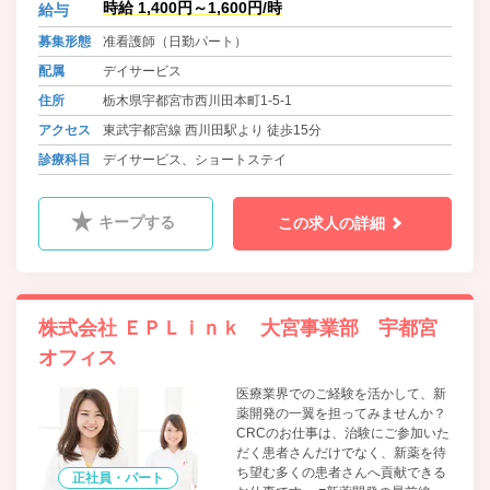
時給 1,400円～1,600円/時
給与
募集形態
准看護師（日勤パート）
配属
デイサービス
住所
栃木県宇都宮市西川田本町1-5-1
アクセス
東武宇都宮線 西川田駅より 徒歩15分
診療科目
デイサービス、ショートステイ
キープする
この求人の詳細
株式会社 ＥＰＬｉｎｋ 大宮事業部 宇都宮
オフィス
医療業界でのご経験を活かして、新
薬開発の一翼を担ってみませんか？
CRCのお仕事は、治験にご参加いた
だく患者さんだけでなく、新薬を待
ち望む多くの患者さんへ貢献できる
正社員・パート