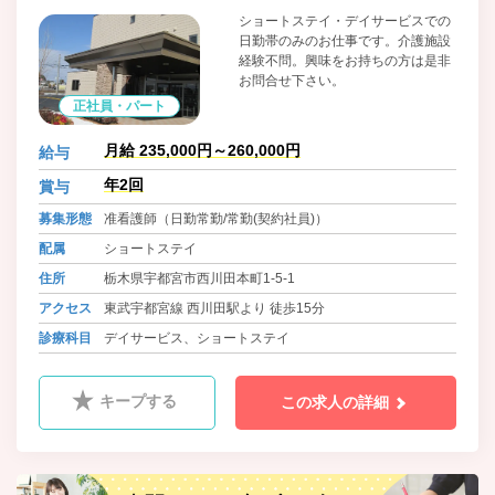
ショートステイ・デイサービスでの
日勤帯のみのお仕事です。介護施設
経験不問。興味をお持ちの方は是非
お問合せ下さい。
正社員・パート
月給 235,000円～260,000円
給与
年2回
賞与
募集形態
准看護師（日勤常勤/常勤(契約社員)）
配属
ショートステイ
住所
栃木県宇都宮市西川田本町1-5-1
アクセス
東武宇都宮線 西川田駅より 徒歩15分
診療科目
デイサービス、ショートステイ
キープする
この求人の詳細