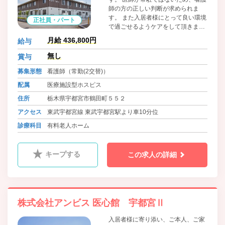
師の方の正しい判断が求められま
す。 また入居者様にとって良い環境
正社員・パート
で過ごせるようケアをして頂きま
す。 非常にやりがいのある仕事で
月給 436,800円
給与
す。 強い情熱と志のある方の応募を
お待ちしています。
無し
賞与
募集形態
看護師（常勤(2交替)）
配属
医療施設型ホスピス
住所
栃木県宇都宮市鶴田町５５２
アクセス
東武宇都宮線 東武宇都宮駅より車10分位
診療科目
有料老人ホーム
キープする
この求人の詳細
株式会社アンビス 医心館 宇都宮Ⅱ
入居者様に寄り添い、ご本人、ご家