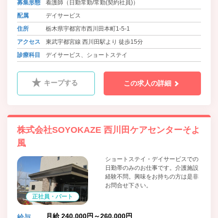
募集形態
看護師（日勤常勤/常勤(契約社員)）
配属
デイサービス
住所
栃木県宇都宮市西川田本町1-5-1
アクセス
東武宇都宮線 西川田駅より 徒歩15分
診療科目
デイサービス、ショートステイ
キープする
この求人の詳細
株式会社SOYOKAZE 西川田ケアセンターそよ
風
ショートステイ・デイサービスでの
日勤帯のみのお仕事です。介護施設
経験不問。興味をお持ちの方は是非
お問合せ下さい。
正社員・パート
月給 240,000円～260,000円
給与