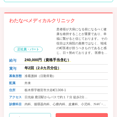
わたなべメディカルクリニック
患者様が大病になる前になるべく健
康を維持することが重要であり、幸
福に繋がると信じております。 その
役目は大病院の責務ではなく、地域
の町医者が担うべきものであると感
正社員・パート
じ、日々努めております。 医療を通
して地域の方々へ貢献しませんか？
240,000円（資格手当含む）
給与
皆様のご応募を心よりお待ちしてお
ります。
年2回（2.0カ月分位）
賞与
募集形態
准看護師（日勤常勤）
配属
外来
住所
栃木県宇都宮市大谷町1308-1
アクセス
日光線 鹿沼駅からバスで約１７分 徒歩2分
東武宇都宮線 東武宇都宮駅からバスで１９分 徒歩4分
診療科目
内科、循環器内科、心療内科、皮膚科、小児科、ｱﾚﾙｷﾞｰ
科、漢方内科