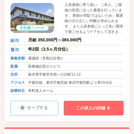
入居者様に寄り添い、ご本人、ご家
族の意思に沿った看護を行っていま
す。 医師が常駐ではないため、看護
師の方の正しい判断が求められま
す。 また入居者様にとって良い環境
正社員・パート
で過ごせるようケアをして頂きま
す。 非常にやりがいのある仕事で
月給 350,000円～384,000円
給与
す。
年2回（3.5ヶ月分位）
賞与
募集形態
看護師（常勤(2交替)）
配属
医療施設型ホスピス
住所
栃木県宇都宮市西一の沢町12-22
アクセス
宇都宮線、東武宇都宮線 東武宇都宮駅より車10分位
診療科目
有料老人ホーム
キープする
この求人の詳細