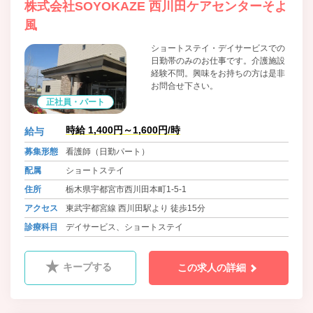
株式会社SOYOKAZE 西川田ケアセンターそよ
風
ショートステイ・デイサービスでの
日勤帯のみのお仕事です。介護施設
経験不問。興味をお持ちの方は是非
お問合せ下さい。
正社員・パート
時給 1,400円～1,600円/時
給与
募集形態
看護師（日勤パート）
配属
ショートステイ
住所
栃木県宇都宮市西川田本町1-5-1
アクセス
東武宇都宮線 西川田駅より 徒歩15分
診療科目
デイサービス、ショートステイ
キープする
この求人の詳細