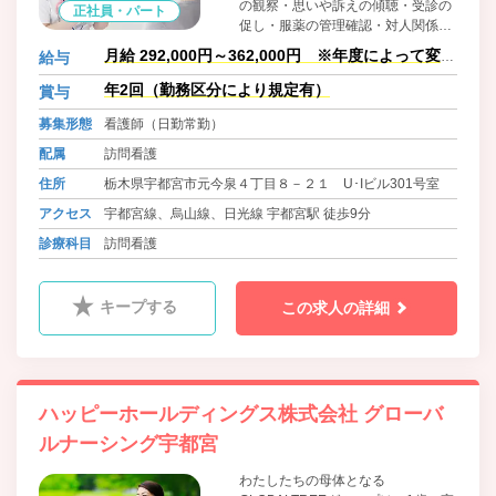
の観察・思いや訴えの傾聴・受診の
正社員・パート
促し・服薬の管理確認・対人関係日
常生活の支援です。今後も全国に拠
月給 292,000円～362,000円 ※年度によって変動
給与
点を増やしていき、看護師の管理者
あり。
の登用も積極的に行なって参りま
年2回（勤務区分により規定有）
賞与
す。
募集形態
看護師（日勤常勤）
配属
訪問看護
住所
栃木県宇都宮市元今泉４丁目８－２１ U･Iビル301号室
アクセス
宇都宮線、烏山線、日光線 宇都宮駅 徒歩9分
診療科目
訪問看護
キープする
この求人の詳細
ハッピーホールディングス株式会社 グローバ
ルナーシング宇都宮
わたしたちの母体となる