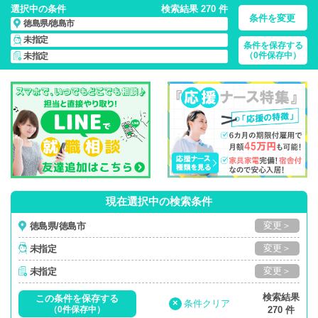
選択中の条件
検索結果 270 件
条件を変更
徳島県/徳島市
未指定
条件を保存する
徳島県/徳島市/正社員・パート・応援ナース・派遣
の 看護師求
（0件保存中）
未指定
人・派遣・転職・募集一覧
現在選択中の検索条件
変更＞
徳島県/徳島市
変更＞
未指定
変更＞
未指定
検索結果
この条件を保存する
×
条件クリア
（0件保存中）
270 件