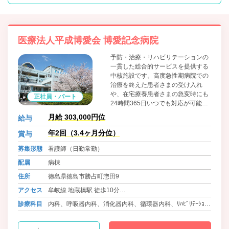
医療法人平成博愛会 博愛記念病院
予防・治療・リハビリテーションの
一貫した総合的サービスを提供する
中核施設です。高度急性期病院での
治療を終えた患者さまの受け入れ
や、在宅療養患者さまの急変時にも
正社員・パート
24時間365日いつでも対応が可能
で、集中的な治療と積極的なリハビ
月給 303,000円位
給与
リテーションにより早期在宅復帰を
目指しています。
年2回（3.4ヶ月分位）
賞与
募集形態
看護師（日勤常勤）
配属
病棟
住所
徳島県徳島市勝占町惣田9
アクセス
牟岐線 地蔵橋駅 徒歩10分
バス 徳島バス 五滝線 勝占町 徒歩2分
診療科目
内科、呼吸器内科、消化器内科、循環器内科、ﾘﾊﾋﾞﾘﾃｰｼｮﾝ
バス 徳島バス 渋野線 方上小学校前 徒歩22分
科、放射線科