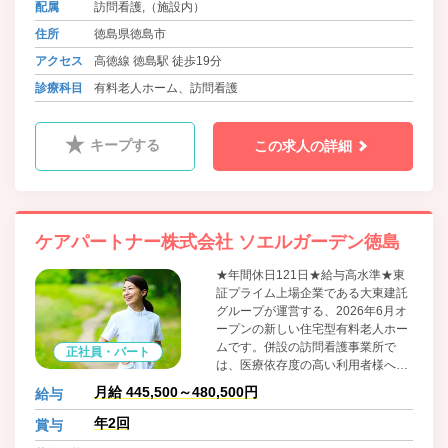
配属
訪問看護,（施設内）
住所
徳島県徳島市
アクセス
高徳線 徳島駅 徒歩19分
診療科目
有料老人ホーム、訪問看護
キープする
この求人の詳細
ケアパートナー株式会社 ソエルガーデン徳島
★年間休日121日★給与高水準★東
証プライム上場企業である大東建託
グループが運営する、2026年6月オ
ープンの新しい住宅型有料老人ホー
ムです。併設の訪問看護事業所で
正社員・パート
は、医療依存度の高い利用者様への
ケアに注力しており、緩和ケアや人
月給 445,500～480,500円
給与
工呼吸器管理といった専門的な看護
スキルを深めることができます。ま
年2回
賞与
た、充実した福利厚生と資格取得支