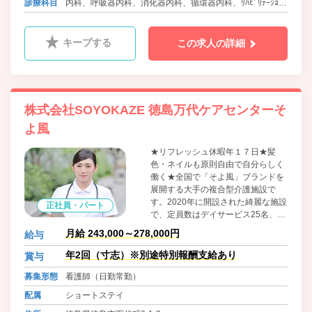
バス 徳島バス 五滝線 勝占町 徒歩2分
診療科目
内科、呼吸器内科、消化器内科、循環器内科、ﾘﾊﾋﾞﾘﾃｰｼｮﾝ
バス 徳島バス 渋野線 方上小学校前 徒歩22分
科、放射線科
キープする
この求人の詳細
株式会社SOYOKAZE 徳島万代ケアセンターそ
よ風
★リフレッシュ休暇年１７日★髪
色・ネイルも原則自由で自分らしく
働く★全国で「そよ風」ブランドを
展開する大手の複合型介護施設で
す。2020年に開設された綺麗な施設
正社員・パート
で、定員数はデイサービス25名、シ
ョートステイ20名とアットホームな
月給 243,000～278,000円
給与
規模感が特徴です。多職種との連携
がスムーズで、職種を超えて相談し
年2回（寸志）※別途特別報酬支給あり
賞与
やすい温かい雰囲気に満ちていま
募集形態
看護師（日勤常勤）
す。周辺にはスーパーや飲食店も多
く、お買い物にも便利な好立地で、
配属
ショートステイ
地域に根差した安心のケアを提供し