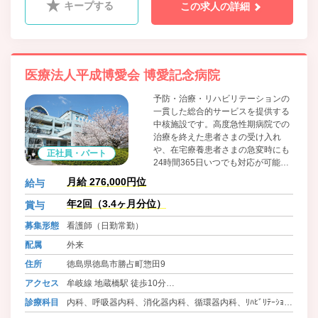
キープする
この求人の詳細
医療法人平成博愛会 博愛記念病院
予防・治療・リハビリテーションの
一貫した総合的サービスを提供する
中核施設です。高度急性期病院での
治療を終えた患者さまの受け入れ
や、在宅療養患者さまの急変時にも
正社員・パート
24時間365日いつでも対応が可能
で、集中的な治療と積極的なリハビ
月給 276,000円位
給与
リテーションにより早期在宅復帰を
目指しています。
年2回（3.4ヶ月分位）
賞与
募集形態
看護師（日勤常勤）
配属
外来
住所
徳島県徳島市勝占町惣田9
アクセス
牟岐線 地蔵橋駅 徒歩10分
バス 徳島バス 五滝線 勝占町 徒歩2分
診療科目
内科、呼吸器内科、消化器内科、循環器内科、ﾘﾊﾋﾞﾘﾃｰｼｮﾝ
バス 徳島バス 渋野線 方上小学校前 徒歩22分