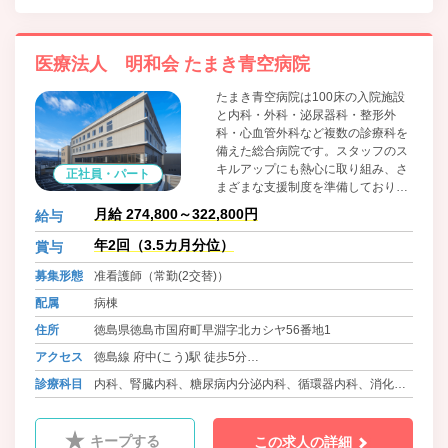
内科、放射線科、健診事業所、訪問診療
医療法人 明和会 たまき青空病院
たまき青空病院は100床の入院施設
と内科・外科・泌尿器科・整形外
科・心血管外科など複数の診療科を
備えた総合病院です。スタッフのス
キルアップにも熱心に取り組み、さ
正社員・パート
まざまな支援制度を準備しておりま
す。また、各種保険・社宅・保育園
月給 274,800～322,800円
給与
など福利厚生にも熱心に取り組み、
厚生労働省や徳島県から表彰されて
年2回（3.5カ月分位）
賞与
きました。これからもやりがいがあ
募集形態
准看護師（常勤(2交替)）
り安心して働ける職場づくりに取り
組みます。
配属
病棟
住所
徳島県徳島市国府町早淵字北カシヤ56番地1
アクセス
徳島線 府中(こう)駅 徒歩5分
バス 徳島バス 鴨島線・神山線 早淵 徒歩3分
診療科目
内科、腎臓内科、糖尿病内分泌内科、循環器内科、消化器
内科、呼吸器内科、外科、消化器外科、乳腺外科、甲状腺
外科、整形外科、泌尿器科、耳鼻咽喉科、脳神経外科、心
キープする
この求人の詳細