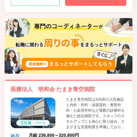
臓血管外科、形成外科、皮膚科、ﾘﾊﾋﾞﾘﾃｰｼｮﾝ科、人工透析
内科、放射線科、健診事業所、訪問診療
医療法人 明和会 たまき青空病院
たまき青空病院は100床の入院施設
と内科・外科・泌尿器科・整形外
科・心血管外科など複数の診療科を
備えた総合病院です。スタッフのス
キルアップにも熱心に取り組み、さ
正社員・パート
まざまな支援制度を準備しておりま
す。また、各種保険・社宅・保育園
月給 236,800～320,800円
給与