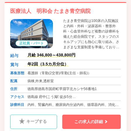
医療法人 明和会 たまき青空病院
たまき青空病院は100床の入院施設
と内科・外科・泌尿器科・整形外
科・心血管外科など複数の診療科を
備えた総合病院です。スタッフのス
キルアップにも熱心に取り組み、さ
正社員・パート
まざまな支援制度を準備しておりま
す。また、各種保険・社宅・保育園
月給 346,800～438,800円
給与
など福利厚生にも熱心に取り組み、
厚生労働省や徳島県から表彰されて
年2回（3.5カ月分位）
賞与
きました。これからもやりがいがあ
募集形態
看護師（常勤(2交替)/常勤(主任・師長)）
り安心して働ける職場づくりに取り
組みます。
配属
病棟,外来,透析室
住所
徳島県徳島市国府町早淵字北カシヤ56番地1
アクセス
徳島線 府中(こう)駅 徒歩5分
バス 徳島バス 鴨島線・神山線 早淵 徒歩3分
診療科目
内科、腎臓内科、糖尿病内分泌内科、循環器内科、消化器
内科、呼吸器内科、外科、消化器外科、乳腺外科、甲状腺
外科、整形外科、泌尿器科、耳鼻咽喉科、脳神経外科、心
キープする
この求人の詳細
臓血管外科、形成外科、皮膚科、ﾘﾊﾋﾞﾘﾃｰｼｮﾝ科、人工透析