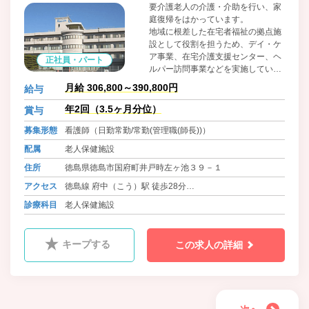
要介護老人の介護・介助を行い、家
庭復帰をはかっています。
地域に根差した在宅者福祉の拠点施
設として役割を担うため、デイ・ケ
ア事業、在宅介護支援センター、ヘ
正社員・パート
ルパー訪問事業などを実施していま
す。
月給 306,800～390,800円
給与
年2回（3.5ヶ月分位）
賞与
募集形態
看護師（日勤常勤/常勤(管理職(師長))）
配属
老人保健施設
住所
徳島県徳島市国府町井戸時左ヶ池３９－１
アクセス
徳島線 府中（こう）駅 徒歩28分
バス 徳島バス 竜王団地線 井戸 徒歩5分
診療科目
老人保健施設
キープする
この求人の詳細