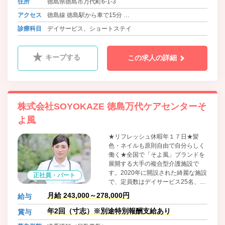
住所
徳島県徳島市万代町6-1-3
ています。
アクセス
徳島線 徳島駅から車で15分
バス 万代町5丁目バス停 徒歩1分
診療科目
デイサービス、ショートステイ
キープする
この求人の詳細
株式会社SOYOKAZE 徳島万代ケアセンターそ
よ風
★リフレッシュ休暇年１７日★髪
色・ネイルも原則自由で自分らしく
働く★全国で「そよ風」ブランドを
展開する大手の複合型介護施設で
す。2020年に開設された綺麗な施設
正社員・パート
で、定員数はデイサービス25名、シ
ョートステイ20名とアットホームな
月給 243,000～278,000円
給与
規模感が特徴です。多職種との連携
がスムーズで、職種を超えて相談し
年2回（寸志）※別途特別報酬支給あり
賞与
やすい温かい雰囲気に満ちていま