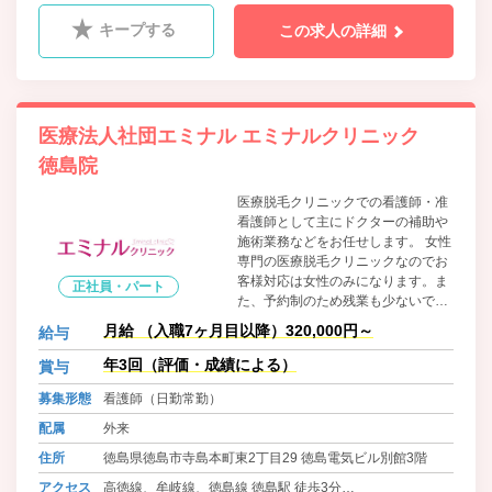
キープする
この求人の詳細
医療法人社団エミナル エミナルクリニック
徳島院
医療脱毛クリニックでの看護師・准
看護師として主にドクターの補助や
施術業務などをお任せします。 女性
専門の医療脱毛クリニックなのでお
客様対応は女性のみになります。ま
正社員・パート
た、予約制のため残業も少ないで
す。仕事に慣れるまでは、丁寧に指
月給 （入職7ヶ月目以降）320,000円～
給与
導します。 出来ることを少しずつ増
やしながら、じっくりと成長してい
年3回（評価・成績による）
賞与
きましょう。患者さまの気持ちに寄
募集形態
看護師（日勤常勤）
り添える環境作りにあなたのチカラ
を貸してください。
配属
外来
住所
徳島県徳島市寺島本町東2丁目29 徳島電気ビル別館3階
アクセス
高徳線、牟岐線、徳島線 徳島駅 徒歩3分