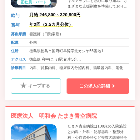
キルアップにも熱心に取り組み、さ
正社員・パート
まざまな支援制度を準備しておりま
す。また、各種保険・社宅・保育園
月給 246,800～320,800円
給与
など福利厚生にも熱心に取り組み、
厚生労働省や徳島県から表彰されて
年2回（3.5カ月分位）
賞与
きました。これからもやりがいがあ
募集形態
看護師（日勤常勤）
り安心して働ける職場づくりに取り
組みます。
配属
外来
住所
徳島県徳島市国府町早淵字北カシヤ56番地1
アクセス
徳島線 府中(こう)駅 徒歩5分
バス 徳島バス 鴨島線・神山線 早淵 徒歩3分
診療科目
内科、腎臓内科、糖尿病内分泌内科、循環器内科、消化器
内科、呼吸器内科、外科、消化器外科、乳腺外科、甲状腺
外科、整形外科、泌尿器科、耳鼻咽喉科、脳神経外科、心
キープする
この求人の詳細
臓血管外科、形成外科、皮膚科、ﾘﾊﾋﾞﾘﾃｰｼｮﾝ科、人工透析
内科、放射線科、健診事業所、訪問診療
医療法人 明和会 たまき青空病院
たまき青空病院は100床の入院施設
と内科・外科・泌尿器科・整形外
科・心血管外科など複数の診療科を