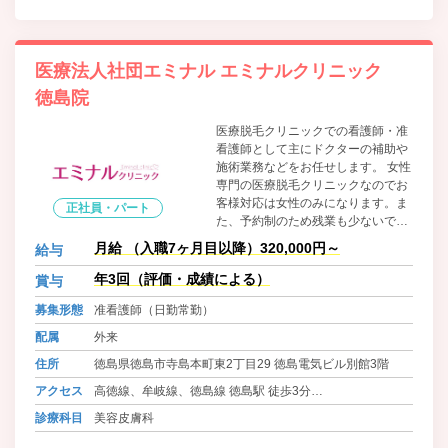
医療法人社団エミナル エミナルクリニック
徳島院
医療脱毛クリニックでの看護師・准
看護師として主にドクターの補助や
施術業務などをお任せします。 女性
専門の医療脱毛クリニックなのでお
客様対応は女性のみになります。ま
正社員・パート
た、予約制のため残業も少ないで
す。仕事に慣れるまでは、丁寧に指
月給 （入職7ヶ月目以降）320,000円～
給与
導します。 出来ることを少しずつ増
やしながら、じっくりと成長してい
年3回（評価・成績による）
賞与
きましょう。患者さまの気持ちに寄
募集形態
准看護師（日勤常勤）
り添える環境作りにあなたのチカラ
を貸してください。
配属
外来
住所
徳島県徳島市寺島本町東2丁目29 徳島電気ビル別館3階
アクセス
高徳線、牟岐線、徳島線 徳島駅 徒歩3分
バス 徳島市交通局・徳島バス 八百屋町 徒歩3分
診療科目
美容皮膚科