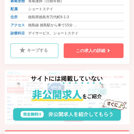
募集形態
准看護師（日勤常勤）
す。周辺にはスーパーや飲食店も多
く、お買い物にも便利な好立地で、
配属
ショートステイ
地域に根差した安心のケアを提供し
住所
徳島県徳島市万代町6-1-3
ています。
アクセス
徳島線 徳島駅から車で15分
バス 万代町5丁目バス停 徒歩1分
診療科目
デイサービス、ショートステイ
キープする
この求人の詳細