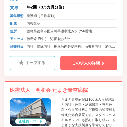
など福利厚生にも熱心に取り組み、
厚生労働省や徳島県から表彰されて
年2回（3.5カ月分位）
賞与
きました。これからもやりがいがあ
募集形態
看護師（日勤常勤）
り安心して働ける職場づくりに取り
組みます。
配属
内視鏡室
住所
徳島県徳島市国府町早淵字北カシヤ56番地1
アクセス
徳島線 府中(こう)駅 徒歩5分
バス 徳島バス 鴨島線・神山線 早淵 徒歩3分
診療科目
内科、腎臓内科、糖尿病内分泌内科、循環器内科、消化器
内科、呼吸器内科、外科、消化器外科、乳腺外科、甲状腺
外科、整形外科、泌尿器科、耳鼻咽喉科、脳神経外科、心
キープする
この求人の詳細
臓血管外科、形成外科、皮膚科、ﾘﾊﾋﾞﾘﾃｰｼｮﾝ科、人工透析
内科、放射線科、健診事業所、訪問診療
医療法人 明和会 たまき青空病院
たまき青空病院は100床の入院施設
と内科・外科・泌尿器科・整形外
科・心血管外科など複数の診療科を
備えた総合病院です。スタッフのス
キルアップにも熱心に取り組み、さ
正社員・パート
まざまな支援制度を準備しておりま