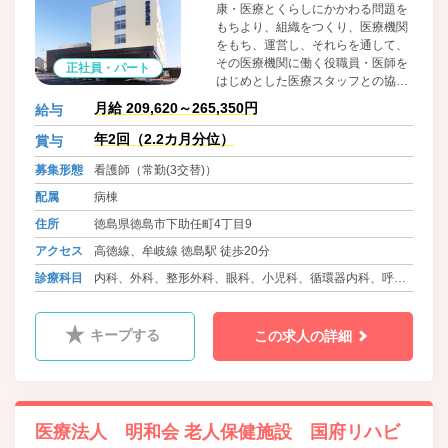
康・医療とくらしにかかわる問題を
もちより、組織をつくり、医療機関
をもち、運営し、それらを通して、
その医療機関に働く役職員・医師を
正社員・パート
はじめとした医療スタッフとの協同
によって、問題解決のために運動す
月給 209,620～265,350円
給与
る、生協法にもとづく住民の自主的
組織です。組合員・患者の医療への
年2回（2.2カ月分位）
賞与
参加と協同を大切に考えています。
募集形態
看護師（常勤(3交替)）
配属
病棟
住所
徳島県徳島市下助任町4丁目9
アクセス
高徳線、牟岐線 徳島駅 徒歩20分
診療科目
内科、外科、整形外科、眼科、小児科、循環器内科、呼吸
器内科、血液内科、消化器内科、糖尿病内科、心療内科、
肛門科、麻酔科、リウマチ科、ﾘﾊﾋﾞﾘﾃｰｼｮﾝ科、放射線科、
キープする
この求人の詳細
精神科、腎臓内科、神経内科、脳神経外科
医療法人 明和会 老人保健施設 国府リハビ