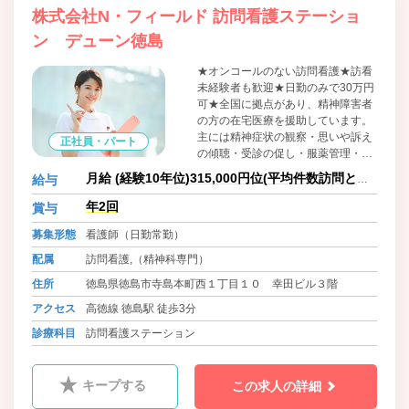
株式会社N・フィールド 訪問看護ステーショ
ン デューン徳島
★オンコールのない訪問看護★訪看
未経験者も歓迎★日勤のみで30万円
可★全国に拠点があり、精神障害者
の方の在宅医療を援助しています。
主には精神症状の観察・思いや訴え
正社員・パート
の傾聴・受診の促し・服薬管理・対
人関係日常生活の支援です。豊富な
月給 (経験10年位)315,000円位(平均件数訪問とし
給与
医療現場経験を持つ看護師をはじ
て)
め、精神保健福祉士や作業療法士な
年2回
賞与
ど、プロのスタッフが数多く在籍。
募集形態
看護師（日勤常勤）
その専門的な知識・経験を活かした
「在宅医療トータルサポート」が当
配属
訪問看護,（精神科専門）
社の強みです。
住所
徳島県徳島市寺島本町西１丁目１０ 幸田ビル３階
アクセス
高徳線 徳島駅 徒歩3分
診療科目
訪問看護ステーション
キープする
この求人の詳細