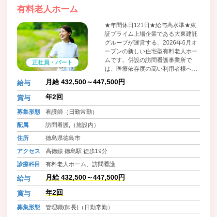
有料老人ホーム
★年間休日121日★給与高水準★東
証プライム上場企業である大東建託
グループが運営する、2026年6月オ
ープンの新しい住宅型有料老人ホー
ムです。併設の訪問看護事業所で
正社員・パート
は、医療依存度の高い利用者様への
ケアに注力しており、緩和ケアや人
月給 432,500～447,500円
給与
工呼吸器管理といった専門的な看護
スキルを深めることができます。ま
年2回
賞与
た、充実した福利厚生と資格取得支
募集形態
看護師（日勤常勤）
援は、安心して長くキャリアを築き
たい方に最適な環境です。
配属
訪問看護,（施設内）
住所
徳島県徳島市
アクセス
高徳線 徳島駅 徒歩19分
診療科目
有料老人ホーム、訪問看護
月給 432,500～447,500円
給与
年2回
賞与
募集形態
管理職(師長)（日勤常勤）