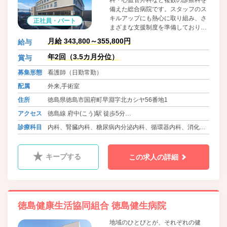
科・心血管外科など複数の診療科を
備えた総合病院です。スタッフのス
キルアップにも熱心に取り組み、さ
正社員・パート
まざまな支援制度を準備しておりま
す。また、各種保険・社宅・保育園
月給 343,800～355,800円
給与
など福利厚生にも熱心に取り組み、
厚生労働省や徳島県から表彰されて
年2回（3.5カ月分位）
賞与
きました。これからもやりがいがあ
募集形態
看護師（日勤常勤）
り安心して働ける職場づくりに取り
組みます。
配属
外来,手術室
住所
徳島県徳島市国府町早淵字北カシヤ56番地1
アクセス
徳島線 府中(こう)駅 徒歩5分
バス 徳島バス 鴨島線・神山線 早淵 徒歩3分
診療科目
内科、腎臓内科、糖尿病内分泌内科、循環器内科、消化器
内科、呼吸器内科、外科、消化器外科、乳腺外科、甲状腺
外科、整形外科、泌尿器科、耳鼻咽喉科、脳神経外科、心
キープする
この求人の詳細
臓血管外科、形成外科、皮膚科、ﾘﾊﾋﾞﾘﾃｰｼｮﾝ科、人工透析
内科、放射線科、健診事業所、訪問診療
徳島健康生活協同組合 徳島健生病院
地域のひとびとが、それぞれの健