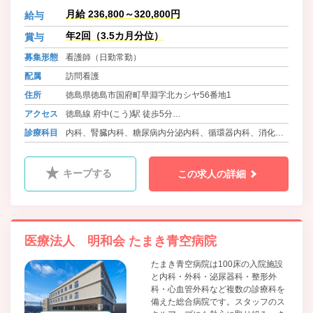
す。また、各種保険・社宅・保育園
月給 236,800～320,800円
給与
など福利厚生にも熱心に取り組み、
厚生労働省や徳島県から表彰されて
年2回（3.5カ月分位）
賞与
きました。これからもやりがいがあ
募集形態
看護師（日勤常勤）
り安心して働ける職場づくりに取り
組みます。
配属
訪問看護
住所
徳島県徳島市国府町早淵字北カシヤ56番地1
アクセス
徳島線 府中(こう)駅 徒歩5分
バス 徳島バス 鴨島線・神山線 早淵 徒歩3分
診療科目
内科、腎臓内科、糖尿病内分泌内科、循環器内科、消化器
内科、呼吸器内科、外科、消化器外科、乳腺外科、甲状腺
外科、整形外科、泌尿器科、耳鼻咽喉科、脳神経外科、心
キープする
この求人の詳細
臓血管外科、形成外科、皮膚科、ﾘﾊﾋﾞﾘﾃｰｼｮﾝ科、人工透析
内科、放射線科、健診事業所、訪問診療
医療法人 明和会 たまき青空病院
たまき青空病院は100床の入院施設
と内科・外科・泌尿器科・整形外
科・心血管外科など複数の診療科を
備えた総合病院です。スタッフのス