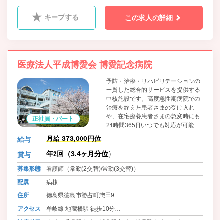
科、放射線科
キープする
この求人の詳細
医療法人平成博愛会 博愛記念病院
予防・治療・リハビリテーションの
一貫した総合的サービスを提供する
中核施設です。高度急性期病院での
治療を終えた患者さまの受け入れ
や、在宅療養患者さまの急変時にも
正社員・パート
24時間365日いつでも対応が可能
で、集中的な治療と積極的なリハビ
月給 373,000円位
給与
リテーションにより早期在宅復帰を
目指しています。
年2回（3.4ヶ月分位）
賞与
募集形態
看護師（常勤(2交替)/常勤(3交替)）
配属
病棟
住所
徳島県徳島市勝占町惣田9
アクセス
牟岐線 地蔵橋駅 徒歩10分