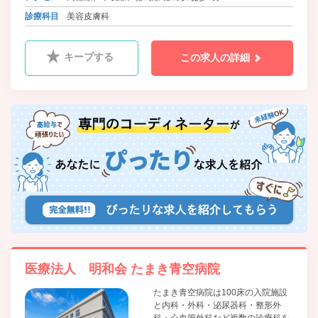
バス 徳島市交通局・徳島バス 八百屋町 徒歩3分
診療科目
美容皮膚科
キープする
この求人の詳細
医療法人 明和会 たまき青空病院
たまき青空病院は100床の入院施設
と内科・外科・泌尿器科・整形外