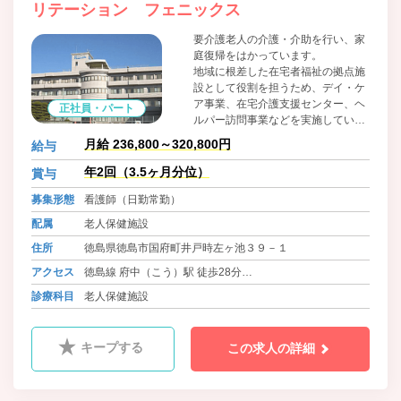
リテーション フェニックス
要介護老人の介護・介助を行い、家
庭復帰をはかっています。
地域に根差した在宅者福祉の拠点施
設として役割を担うため、デイ・ケ
ア事業、在宅介護支援センター、ヘ
正社員・パート
ルパー訪問事業などを実施していま
す。
月給 236,800～320,800円
給与
年2回（3.5ヶ月分位）
賞与
募集形態
看護師（日勤常勤）
配属
老人保健施設
住所
徳島県徳島市国府町井戸時左ヶ池３９－１
アクセス
徳島線 府中（こう）駅 徒歩28分
バス 徳島バス 竜王団地線 井戸 徒歩5分
診療科目
老人保健施設
キープする
この求人の詳細