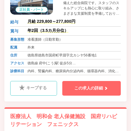
備えた総合病院です。スタッフのス
キルアップにも熱心に取り組み、さ
正社員・パート
まざまな支援制度を準備しておりま
す。また、各種保険・社宅・保育園
月給 229,800～277,800円
給与
など福利厚生にも熱心に取り組み、
厚生労働省や徳島県から表彰されて
年2回（3.5カ月分位）
賞与
きました。これからもやりがいがあ
募集形態
准看護師（日勤常勤）
り安心して働ける職場づくりに取り
組みます。
配属
外来
住所
徳島県徳島市国府町早淵字北カシヤ56番地1
アクセス
徳島線 府中(こう)駅 徒歩5分
バス 徳島バス 鴨島線・神山線 早淵 徒歩3分
診療科目
内科、腎臓内科、糖尿病内分泌内科、循環器内科、消化器
内科、呼吸器内科、外科、消化器外科、乳腺外科、甲状腺
外科、整形外科、泌尿器科、耳鼻咽喉科、脳神経外科、心
キープする
この求人の詳細
臓血管外科、形成外科、皮膚科、ﾘﾊﾋﾞﾘﾃｰｼｮﾝ科、人工透析
内科、放射線科、健診事業所、訪問診療
医療法人 明和会 老人保健施設 国府リハビ
リテーション フェニックス