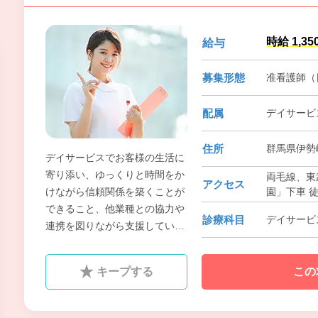
時給 1,35
給与
募集形態
准看護師（
配属
デイサービ
住所
群馬県伊勢崎
デイサービスでお客様の生活に
寄り添い、ゆっくりと時間をか
両毛線、東
アクセス
園」下車 
けながら信頼関係を築くことが
できること、他業種との協力や
診療科目
デイサービ
連携を図りながら支援していけ
ることも魅力です。お客様から
感謝の言葉を直接いただけるこ
キープする
この
とがやりがいにも繋がります。
日勤の勤務でワークライフバラ
ンスに合わせた働き方ができま