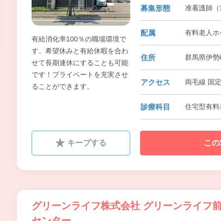
募集形態
准看護師（常
配属
有料老人ホ
有給消化率100％の職場環境で
す。希望休みと有給休暇を合わ
住所
群馬県伊勢崎
せて長期連休にすることも可能
です！プライベートを充実させ
アクセス
両毛線 国
ることができます。
診療科目
住宅型有料
キープする
この
グリーンライフ株式会社 グリーンライフ
センター