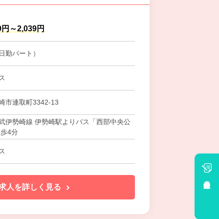
0円～2,039円
日勤パート）
ス
市連取町3342‐13
武伊勢崎線 伊勢崎駅よりバス「西部中央公
徒歩4分
ス
会員登録
求人を詳しく見る