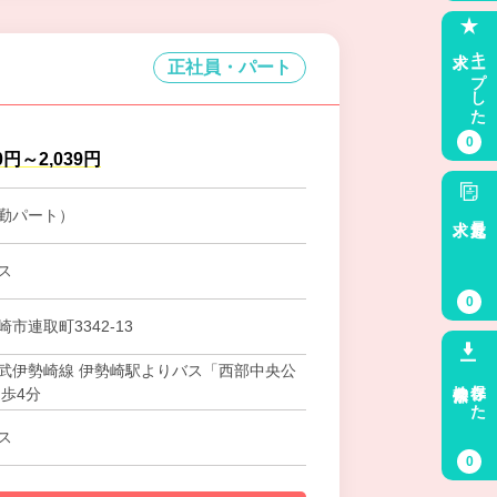
求人
キープした
正社員・パート
0
0円～2,039円
勤パート）
求人
最近見た
ス
0
市連取町3342‐13
武伊勢崎線 伊勢崎駅よりバス「西部中央公
検索条件
保存した
徒歩4分
ス
0