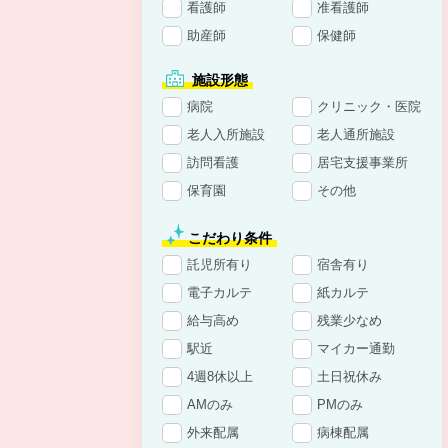
看護師
准看護師
助産師
保健師
施設形態
病院
クリニック・医院
老人入所施設
老人通所施設
訪問看護
居宅支援事業所
保育園
その他
こだわり条件
託児所有り
宿舎有り
電子カルテ
紙カルテ
給与高め
残業少なめ
駅近
マイカー通勤
4週8休以上
土日祝休み
AMのみ
PMのみ
外来配属
病棟配属