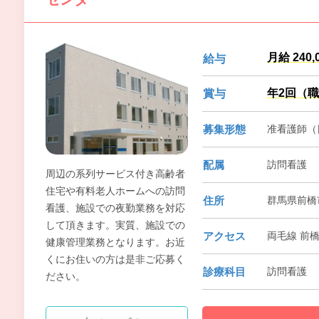
月給 240,
給与
年2回（職
賞与
募集形態
准看護師（
配属
訪問看護
周辺の系列サービス付き高齢者
住宅や有料老人ホームへの訪問
住所
群馬県前橋
看護、施設での夜勤業務を対応
して頂きます。実質、施設での
アクセス
両毛線 前橋
健康管理業務となります。お近
くにお住いの方は是非ご応募く
診療科目
訪問看護
ださい。