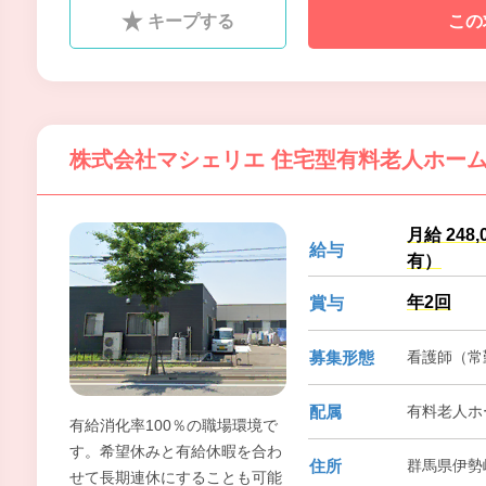
感謝の言葉を直接いただけるこ
キープする
この
とがやりがいにも繋がります。
日勤の勤務でワークライフバラ
ンスに合わせた働き方ができま
す。
株式会社マシェリエ 住宅型有料老人ホー
月給 24
給与
有）
年2回
賞与
募集形態
看護師（常勤
配属
有料老人ホ
有給消化率100％の職場環境で
す。希望休みと有給休暇を合わ
住所
群馬県伊勢崎
せて長期連休にすることも可能