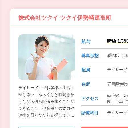
す。
株式会社ツクイ ツクイ伊勢崎連取町
時給 1,35
給与
募集形態
看護師（日
配属
デイサービ
住所
群馬県伊勢崎
デイサービスでお客様の生活に
寄り添い、ゆっくりと時間をか
両毛線、東
アクセス
園」下車 
けながら信頼関係を築くことが
できること、他業種との協力や
診療科目
デイサービ
連携を図りながら支援していけ
ることも魅力です。お客様から