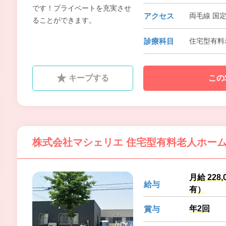
です！プライベートを充実させ
アクセス
両毛線 国
ることができます。
診療科目
住宅型有料
キープする
この
株式会社マシェリエ 住宅型有料老人ホー
月給 22
給与
有）
年2回
賞与