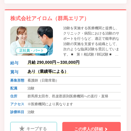
株式会社アイロム（群馬エリア）
治験を実施する医療機関と提携し、
クリニック・病院における治験のサ
ポートを行うなど、適正で能率的な
治験の実施を支援する組織として、
次のような臨床試験を受託していま
正社員・パート
す。 ■ 第Ⅰ相試験 / BE試験 ■ 第
Ⅱ相試験、第Ⅲ相試験、製造販売後
月給 290,000円～330,000円
給与
臨床試験 ■ 食品に関する臨床試験
■ 化粧品に関する臨床試験 ■ 医師
あり（業績等による）
賞与
主導臨床試験の支援、医師主導臨床
募集形態
看護師（日勤常勤）
試験事務局業務の支援
配属
治験
住所
群馬県太田市、邑楽郡原則医療機関への直行・直帰
アクセス
※医療機関により異なります
診療科目
治験
キープする
この求人の詳細