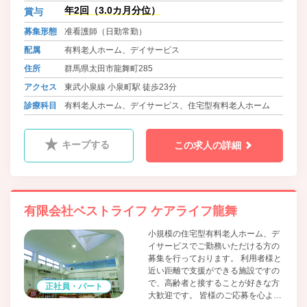
年2回（3.0カ月分位）
賞与
募集形態
准看護師（日勤常勤）
配属
有料老人ホーム、デイサービス
住所
群馬県太田市龍舞町285
アクセス
東武小泉線 小泉町駅 徒歩23分
診療科目
有料老人ホーム、デイサービス、住宅型有料老人ホーム
キープする
この求人の詳細
有限会社ベストライフ ケアライフ龍舞
小規模の住宅型有料老人ホーム、デ
イサービスでご勤務いただける方の
募集を行っております。 利用者様と
近い距離で支援ができる施設ですの
で、高齢者と接することが好きな方
正社員・パート
大歓迎です。 皆様のご応募を心より