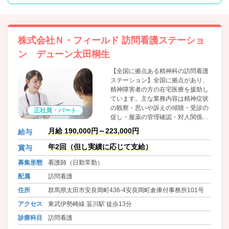
株式会社Ｎ・フィールド 訪問看護ステーショ
ン デューン太田桐生
【全国に拠点ある精神科の訪問看護
ステーション】全国に拠点があり、
精神障害者の方の在宅医療を援助し
ています。主な業務内容は精神症状
の観察・思いや訴えの傾聴・受診の
正社員・パート
促し・服薬の管理確認・対人関係日
常生活の支援です。今後も全国に拠
月給 190,000円～223,000円
給与
点を増やしていき、看護師の管理者
の登用も積極的に行なって参りま
年2回（但し実績に応じて支給）
賞与
す。
募集形態
看護師（日勤常勤）
配属
訪問看護
住所
群馬県太田市安良岡町436-4安良岡町倉庫付事務所101号
アクセス
東武伊勢崎線 韮川駅 徒歩13分
診療科目
訪問看護