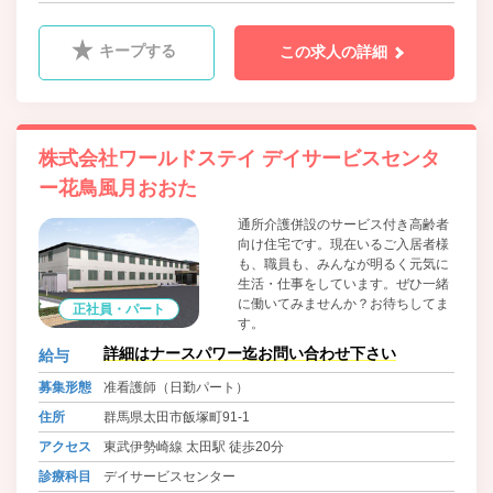
キープする
この求人の詳細
株式会社ワールドステイ デイサービスセンタ
ー花鳥風月おおた
通所介護併設のサービス付き高齢者
向け住宅です。現在いるご入居者様
も、職員も、みんなが明るく元気に
生活・仕事をしています。ぜひ一緒
に働いてみませんか？お待ちしてま
正社員・パート
す。
詳細はナースパワー迄お問い合わせ下さい
給与
募集形態
准看護師（日勤パート）
住所
群馬県太田市飯塚町91-1
アクセス
東武伊勢崎線 太田駅 徒歩20分
診療科目
デイサービスセンター