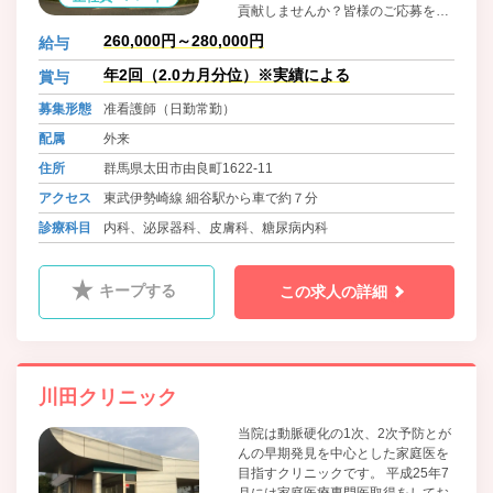
貢献しませんか？皆様のご応募を心
よりお待ちしております。
260,000円～280,000円
給与
年2回（2.0カ月分位）※実績による
賞与
募集形態
准看護師（日勤常勤）
配属
外来
住所
群馬県太田市由良町1622-11
アクセス
東武伊勢崎線 細谷駅から車で約７分
診療科目
内科、泌尿器科、皮膚科、糖尿病内科
キープする
この求人の詳細
川田クリニック
当院は動脈硬化の1次、2次予防とが
んの早期発見を中心とした家庭医を
目指すクリニックです。 平成25年7
月には家庭医療専門医取得をしてお