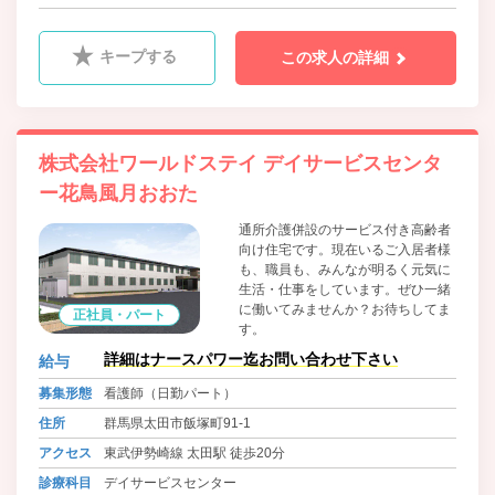
キープする
この求人の詳細
株式会社ワールドステイ デイサービスセンタ
ー花鳥風月おおた
通所介護併設のサービス付き高齢者
向け住宅です。現在いるご入居者様
も、職員も、みんなが明るく元気に
生活・仕事をしています。ぜひ一緒
に働いてみませんか？お待ちしてま
正社員・パート
す。
詳細はナースパワー迄お問い合わせ下さい
給与
募集形態
看護師（日勤パート）
住所
群馬県太田市飯塚町91-1
アクセス
東武伊勢崎線 太田駅 徒歩20分
診療科目
デイサービスセンター