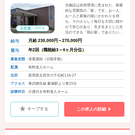
当施設は自然環境に恵まれた、家庭
的な雰囲気の「家」です。お一人、
お一人と家族の様にかかわりを持
ち、その人らしく毎日を大切に穏や
かで安心があり、生き生きとした生
正社員・パート
活のできる「我が家」でありたい
と、スタッフ一同、笑顔と真心を込
月給 230,000円～270,000円
給与
めて対応しております。 協力医療機
関である病院が隣にあり、受診の際
年2回（職能給3～4ヶ月分位）
賞与
も待ち時間が少なく、緊急時も迅速
募集形態
准看護師（日勤常勤）
に対応することができるので看護師
も安心できる職場です。
配属
有料老人ホーム
住所
群馬県太田市六千石町116-27
アクセス
東武桐生線 薮塚駅より車15分
診療科目
介護付き有料老人ホーム
キープする
この求人の詳細