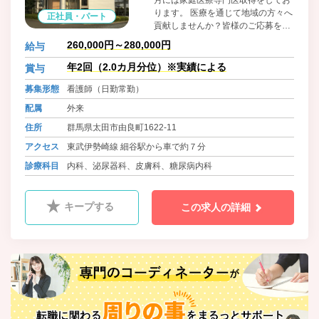
ります。 医療を通じて地域の方々へ
正社員・パート
貢献しませんか？皆様のご応募を心
よりお待ちしております。
260,000円～280,000円
給与
年2回（2.0カ月分位）※実績による
賞与
募集形態
看護師（日勤常勤）
配属
外来
住所
群馬県太田市由良町1622-11
アクセス
東武伊勢崎線 細谷駅から車で約７分
診療科目
内科、泌尿器科、皮膚科、糖尿病内科
キープする
この求人の詳細