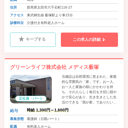
に対応することができるので看護師
も安心できる職場です。
住所
群馬県太田市六千石町116-27
アクセス
東武桐生線 薮塚駅より車15分
診療科目
介護付き有料老人ホーム
キープする
この求人の詳細
グリーンライフ株式会社 メディス薮塚
当施設は自然環境に恵まれた、家庭
的な雰囲気の「家」です。お一人、
お一人と家族の様にかかわりを持
ち、その人らしく毎日を大切に穏や
かで安心があり、生き生きとした生
正社員・パート
活のできる「我が家」でありたい
と、スタッフ一同、笑顔と真心を込
時給 1,300円～1,600円
給与
めて対応しております。 協力医療機
関である病院が隣にあり、受診の際
募集形態
看護師（日勤パート）
も待ち時間が少なく、緊急時も迅速
配属
有料老人ホーム
に対応することができるので看護師