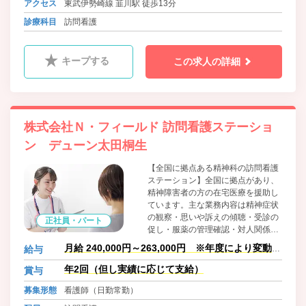
アクセス
東武伊勢崎線 韮川駅 徒歩13分
診療科目
訪問看護
キープする
この求人の詳細
株式会社Ｎ・フィールド 訪問看護ステーショ
ン デューン太田桐生
【全国に拠点ある精神科の訪問看護
ステーション】全国に拠点があり、
精神障害者の方の在宅医療を援助し
ています。主な業務内容は精神症状
の観察・思いや訴えの傾聴・受診の
正社員・パート
促し・服薬の管理確認・対人関係日
常生活の支援です。今後も全国に拠
月給 240,000円～263,000円 ※年度により変動あ
給与
点を増やしていき、看護師の管理者
り。※別途訪問件数手当。
の登用も積極的に行なって参りま
年2回（但し実績に応じて支給）
賞与
す。
募集形態
看護師（日勤常勤）