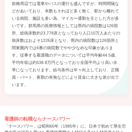
前橋周辺では電車やバスの運行も盛んですが、時間間隔な
どがあいており、本数もそれほど多く無く、駅から離れて
いる病院、施設も多い為、マイカー通勤を主とした方が多
いです。群馬県の医療情報としては県内の病院数は126箇
所、総病床数約23,778床となっており人口10万人あたりの
病床数はおよそ1226床となり、県内の病院数は126箇所と
関東圏内では6番の病院数でやや少なめな印象がありま
す。従事する看護職のデータについては平均年齢44.5歳、
平均年収は約538.8万円となっており全国平均より高い水
準になっております。給与条件は年々向上しており、正職
員・パート、夜勤の有無などにより賃金に大きな差が出て
います。
看護師の転職ならナースパワー
「ナースパワー」は昭和60年（1985年）に、日本で初めて厚生労