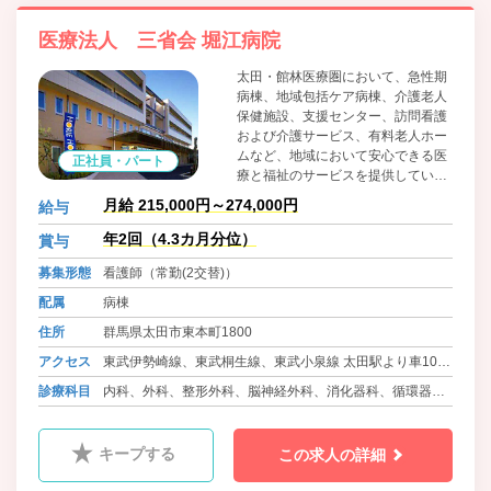
医療法人 三省会 堀江病院
太田・館林医療圏において、急性期
病棟、地域包括ケア病棟、介護老人
保健施設、支援センター、訪問看護
および介護サービス、有料老人ホー
ムなど、地域において安心できる医
正社員・パート
療と福祉のサービスを提供している
医療法人です。 14科の標榜診療科に
月給 215,000円～274,000円
給与
加え、膝関節・スポーツ外来、肝臓
外来、乳腺外来、甲状腺外来、下肢
年2回（4.3カ月分位）
賞与
静脈瘤外来といった特殊外来も開
募集形態
看護師（常勤(2交替)）
設。急性期医療はもちろん、治療終
了後の回復期リハビリテーション
配属
病棟
(PT/OT/ST)にも力を入れています。
住所
群馬県太田市東本町1800
さらに周辺の医療機関との連携に基
づいた2次救急を行うなど、地域へ
アクセス
東武伊勢崎線、東武桐生線、東武小泉線 太田駅より車10分
の貢献を第一に考えた運営を行って
位
診療科目
内科、外科、整形外科、脳神経外科、消化器科、循環器
います。
高崎線、秩父鉄道 熊谷駅より車30分位
科、腎臓内科、精神科、皮膚科、ﾘﾊﾋﾞﾘﾃｰｼｮﾝ科
キープする
この求人の詳細