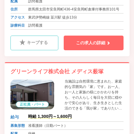
配属
訪問看護
住所
群馬県太田市安良岡町436-4安良岡町倉庫付事務所101号
アクセス
東武伊勢崎線 韮川駅 徒歩13分
診療科目
訪問看護
キープする
この求人の詳細
グリーンライフ株式会社 メディス薮塚
当施設は自然環境に恵まれた、家庭
的な雰囲気の「家」です。お一人、
お一人と家族の様にかかわりを持
ち、その人らしく毎日を大切に穏や
かで安心があり、生き生きとした生
正社員・パート
活のできる「我が家」でありたい
と、スタッフ一同、笑顔と真心を込
時給 1,300円～1,600円
給与
めて対応しております。 協力医療機
関である病院が隣にあり、受診の際
募集形態
准看護師（日勤パート）
も待ち時間が少なく、緊急時も迅速
配属
病棟