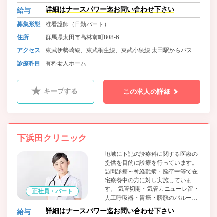
詳細はナースパワー迄お問い合わせ下さい
給与
募集形態
准看護師（日勤パート）
住所
群馬県太田市高林南町808-6
アクセス
東武伊勢崎線、東武桐生線、東武小泉線 太田駅からバスで
10分 徒歩10分
診療科目
有料老人ホーム
キープする
この求人の詳細
下浜田クリニック
地域に下記の診療科に関する医療の
提供を目的に診療を行っています。
訪問診療～神経難病・脳卒中等で在
宅療養中の方に対し実施していま
す。 気管切開・気管カニューレ留・
正社員・パート
人工呼吸器・胃癌・膀胱のバルーン
留置・中心静脈栄養等の 管理に対応
詳細はナースパワー迄お問い合わせ下さい
給与
可能です。