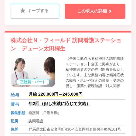
キープする
この求人の詳細
株式会社Ｎ・フィールド 訪問看護ステーショ
ン デューン太田桐生
【全国に拠点ある精神科の訪問看護
ステーション】全国に拠点があり、
精神障害者の方の在宅医療を援助し
ています。主な業務内容は精神症状
の観察・思いや訴えの傾聴・受診の
正社員・パート
促し・服薬の管理確認・対人関係日
常生活の支援です。今後も全国に拠
月給 220,000円～245,000円
給与
点を増やしていき、看護師の管理者
の登用も積極的に行なって参りま
年2回（但し実績に応じて支給）
賞与
す。
募集形態
看護師（日勤常勤）
配属
訪問看護
住所
群馬県太田市安良岡町436-4安良岡町倉庫付事務所101号