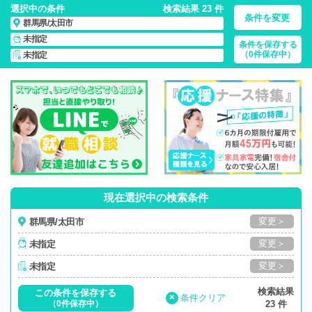
選択中の条件
検索結果 23 件
条件を変更
群馬県/太田市
未指定
条件を保存する
群馬県/太田市/正社員・パート・応援ナース・派遣
の 看護師求
（0件保存中）
未指定
人・派遣・転職・募集一覧
現在選択中の検索条件
変更＞
群馬県/太田市
変更＞
未指定
変更＞
未指定
検索結果
この条件を保存する
×
条件クリア
（0件保存中）
23 件