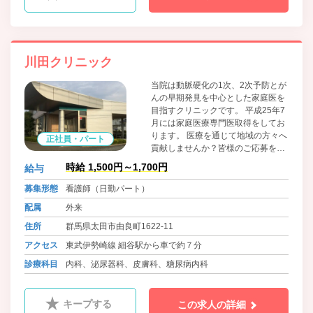
川田クリニック
当院は動脈硬化の1次、2次予防とが
んの早期発見を中心とした家庭医を
目指すクリニックです。 平成25年7
月には家庭医療専門医取得をしてお
ります。 医療を通じて地域の方々へ
正社員・パート
貢献しませんか？皆様のご応募を心
よりお待ちしております。
時給 1,500円～1,700円
給与
募集形態
看護師（日勤パート）
配属
外来
住所
群馬県太田市由良町1622-11
アクセス
東武伊勢崎線 細谷駅から車で約７分
診療科目
内科、泌尿器科、皮膚科、糖尿病内科
キープする
この求人の詳細