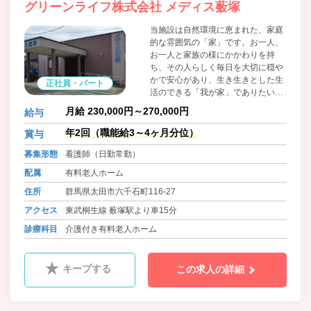
グリーンライフ株式会社 メディス薮塚
当施設は自然環境に恵まれた、家庭
的な雰囲気の「家」です。お一人、
お一人と家族の様にかかわりを持
ち、その人らしく毎日を大切に穏や
かで安心があり、生き生きとした生
正社員・パート
活のできる「我が家」でありたい
と、スタッフ一同、笑顔と真心を込
月給 230,000円～270,000円
給与
めて対応しております。 協力医療機
関である病院が隣にあり、受診の際
年2回（職能給3～4ヶ月分位）
賞与
も待ち時間が少なく、緊急時も迅速
募集形態
看護師（日勤常勤）
に対応することができるので看護師
も安心できる職場です。
配属
有料老人ホーム
住所
群馬県太田市六千石町116-27
アクセス
東武桐生線 薮塚駅より車15分
診療科目
介護付き有料老人ホーム
キープする
この求人の詳細