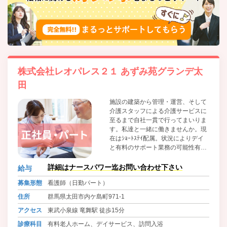
株式会社レオパレス２１ あずみ苑グランデ太
田
施設の建築から管理・運営、そして
介護スタッフによる介護サービスに
至るまで自社一貫で行ってまいりま
す。私達と一緒に働きませんか。現
在はｼｮｰﾄｽﾃｲ配属。状況によりデイ
と有料のサポート業務の可能性有
り。
詳細はナースパワー迄お問い合わせ下さい
給与
募集形態
看護師（日勤パート）
住所
群馬県太田市内ケ島町971-1
アクセス
東武小泉線 竜舞駅 徒歩15分
診療科目
有料老人ホーム、デイサービス、訪問入浴