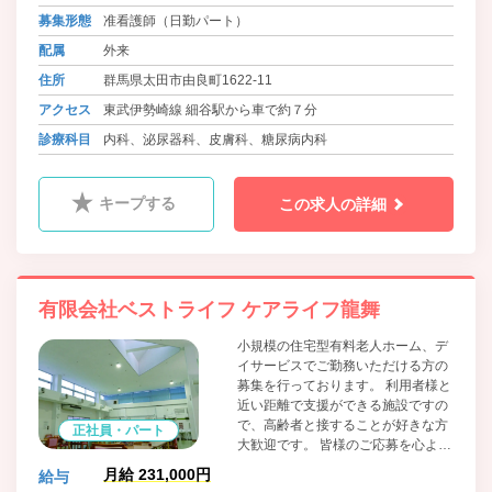
募集形態
准看護師（日勤パート）
配属
外来
住所
群馬県太田市由良町1622-11
アクセス
東武伊勢崎線 細谷駅から車で約７分
診療科目
内科、泌尿器科、皮膚科、糖尿病内科
キープする
この求人の詳細
有限会社ベストライフ ケアライフ龍舞
小規模の住宅型有料老人ホーム、デ
イサービスでご勤務いただける方の
募集を行っております。 利用者様と
近い距離で支援ができる施設ですの
で、高齢者と接することが好きな方
正社員・パート
大歓迎です。 皆様のご応募を心より
お待ちしております。
月給 231,000円
給与