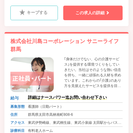
キープする
この求人の詳細
株式会社川島コーポレーション サニーライフ
群馬
｢身体だけでない、心の介護サービ
ス｣を提供する環境づくりをしてい
きたい。当社はそのような熱い信念
を持ち、一緒に頑張れる人材を求め
ています。これからの｢介護｣のあり
方を見据えたサービスを提供を目指
しています。福祉と高齢者介護のよ
り良い発展に熱意あるスタッフを心
詳細はナースパワー迄お問い合わせ下さい
給与
から歓迎いたします。
募集形態
看護師（日勤パート）
住所
群馬県太田市高林南町808-6
アクセス
東武伊勢崎線、東武桐生線、東武小泉線 太田駅からバスで
10分 徒歩10分
診療科目
有料老人ホーム