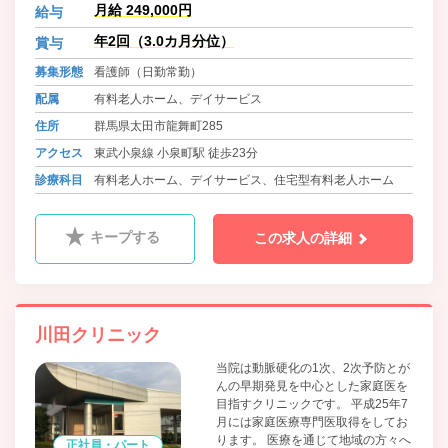
お待ちしております。
月給 249,000円
給与
年2回（3.0カ月分位）
賞与
募集形態
看護師（日勤常勤）
配属
有料老人ホーム、デイサービス
住所
群馬県太田市龍舞町285
アクセス
東武小泉線 小泉町駅 徒歩23分
診療科目
有料老人ホーム、デイサービス、住宅型有料老人ホーム
キープする
この求人の詳細
川田クリニック
当院は動脈硬化の1次、2次予防とが
んの早期発見を中心とした家庭医を
目指すクリニックです。 平成25年7
月には家庭医療専門医取得をしてお
ります。 医療を通じて地域の方々へ
正社員・パート