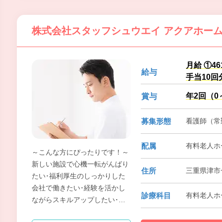
株式会社スタッフシュウエイ アクアホー
月給 ①4
給与
手当10回
年2回（0
賞与
募集形態
看護師（常勤
配属
有料老人ホ
～こんな方にぴったりです！～
新しい施設で心機一転がんばり
住所
三重県津市一
たい･福利厚生のしっかりした
会社で働きたい･経験を活かし
診療科目
有料老人ホ
ながらスキルアップしたい･頑
張りを正当に評価されたい･家