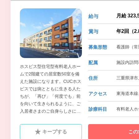
月給 323,
給与
年2回（2
賞与
募集形態
看護師（常勤
配属
施設内訪問
ホスピス型住宅型有料老人ホー
ムで2階建ての居室数50室を備
住所
三重県津市上
えた施設になります。CUCホス
ピスでは病とともに生きる人た
アクセス
東海道本線
ちが、「再び」「何度でも」前
を向いて生きられるように、ご
診療科目
有料老人ホ
入居者さまのご自身らしさに寄
り添う看護を目指しています。
共に目指せる看護師の方のご応
キープする
この
募お待ちしております！