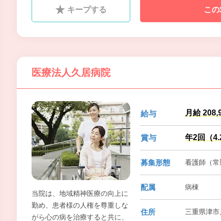
族や大切な人を安心させたい
キープする
この
医療法人久居病院
月給 208,
給与
年2回（4
賞与
募集形態
看護師（常勤
配属
病棟
当院は、地域精神医療の向上に
勤め、患者様の人権を尊重しな
住所
三重県津市
がら心の病を治療すると共に、