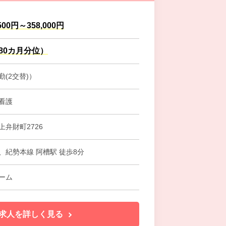
500円～358,000円
.80カ月分位）
(2交替)）
看護
弁財町2726
、紀勢本線 阿槽駅 徒歩8分
ーム
求人を詳しく見る