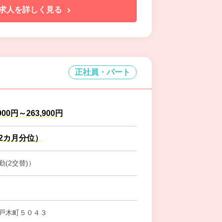
求人を詳しく見る
正社員・パート
900円～263,900円
.2カ月分位）
(2交替)）
戸木町５０４３