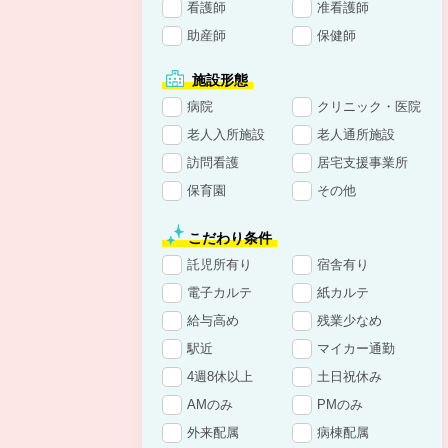
看護師
准看護師
助産師
保健師
施設形態
病院
クリニック・医院
老人入所施設
老人通所施設
訪問看護
居宅支援事業所
保育園
その他
こだわり条件
託児所有り
宿舎有り
電子カルテ
紙カルテ
給与高め
残業少なめ
駅近
マイカー通勤
4週8休以上
土日祝休み
AMのみ
PMのみ
外来配属
病棟配属