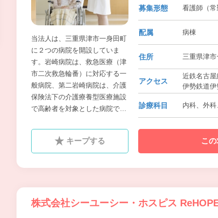
募集形態
看護師（常勤
配属
病棟
当法人は、三重県津市一身田町
に２つの病院を開設していま
住所
三重県津市
す。岩崎病院は、救急医療（津
市二次救急輪番）に対応する一
近鉄名古屋
アクセス
般病院、第二岩崎病院は、介護
伊勢鉄道伊
保険法下の介護療養型医療施設
診療科目
内科、外科
で高齢者を対象とした病院で
す。タイプの違う2種類の病院
で、津市北部、河芸、芸濃、安
キープする
この
濃町を医療圏とした地域に根ざ
した医療を提供しています。
株式会社シーユーシー・ホスピス ReHOP