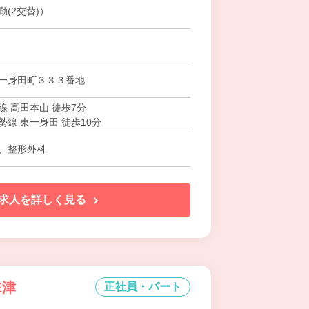
(2交替)）
一身田町３３３番地
線 高田本山 徒歩7分
勢線 東一身田 徒歩10分
、整形外科
求人を詳しく見る
E津
正社員・パート