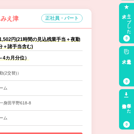
求人
キープした
ムみえ津
正社員・パート
0
61,502円(21時間の見込残業手当＋夜勤
分＋諸手当含む)
～4カ月分位）
求人
最近見た
(2交替)）
0
ーム
検索条件
保存した
身田平野618-8
ーム
0