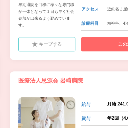
早期退院を目標に様々な専門職
アクセス
近鉄名古屋
が一体となって１日も早く社会
参加が出来るよう勤めていま
診療科目
精神科、心
す。
キープする
この
医療法人思源会 岩崎病院
月給 241,
給与
年2回（4
賞与