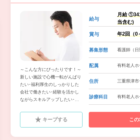
月給 ①3
給与
当含む)
年2回（0
賞与
募集形態
看護師（日
配属
有料老人ホ
～こんな方にぴったりです！～
新しい施設で心機一転がんばり
住所
三重県津市一
たい･福利厚生のしっかりした
会社で働きたい･経験を活かし
診療科目
有料老人ホ
ながらスキルアップしたい･頑
張りを正当に評価されたい･家
族や大切な人を安心させたい
キープする
この