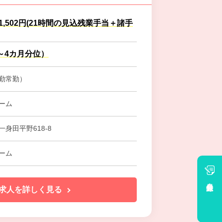
41,502円(21時間の見込残業手当＋諸手
～4カ月分位）
勤常勤）
ーム
身田平野618-8
ーム
会員登録
求人を詳しく見る