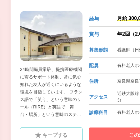
月給 300
給与
年2回（2
賞与
募集形態
看護師（日
配属
有料老人ホ
24時間職員常駐、提携医療機関
に寄るサポート体制、常に気心
住所
奈良県奈良
知れた友人が近くにいるような
環境を目指しています。 フラン
近鉄大阪線
アクセス
ス語で「笑う」という意味のリ
分
ール（RIRE）と英語で「舞
診療科目
有料老人ホ
台・場所」という意味のステー
ジ（STAGE）という社名にある
通り、私達の存在が関わる全て
キープする
この
の人にとって「笑いの場」であ