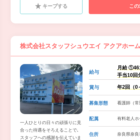
籍購入補助、住宅手当､引越代
キープする
この
補助､家族手当など福利厚生も
充実させて､スタッフの人生に
寄りそえる会社を目指していま
す｡
株式会社スタッフシュウエイ アクアホー
月給 ①4
給与
手当10回
年2回（0
賞与
募集形態
看護師（常勤
配属
有料老人ホ
一人ひとりの日々の頑張りに見
合った待遇をそろえることで､
住所
奈良県奈良
スタッフへの感謝を伝えていま