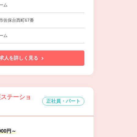
ーム
市佐保台西町67番
ーム
求人を詳しく見る
護ステーショ
正社員・パート
,000円～