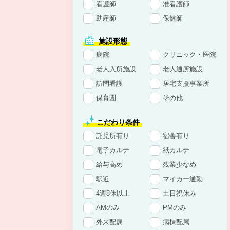
看護師
准看護師
助産師
保健師
施設形態
病院
クリニック・医院
老人入所施設
老人通所施設
訪問看護
居宅支援事業所
保育園
その他
こだわり条件
託児所有り
宿舎有り
電子カルテ
紙カルテ
給与高め
残業少なめ
駅近
マイカー通勤
4週8休以上
土日祝休み
AMのみ
PMのみ
外来配属
病棟配属