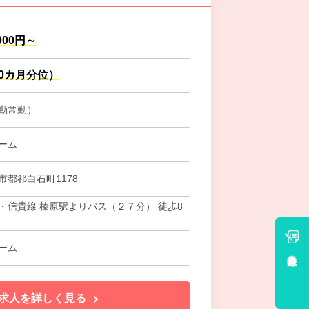
,000円～
.0カ月分位）
勤常勤）
ーム
市都祁白石町1178
・信貴線 榛原駅よりバス（２７分） 徒歩8
ーム
会員登録
求人を詳しく見る