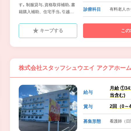
す｡ 制服貸与､資格取得補助､書
診療科目
有料老人ホ
籍購入補助、住宅手当､引越代
補助､家族手当など福利厚生も
充実させて､スタッフの人生に
キープする
この
寄りそえる会社を目指していま
す｡
株式会社スタッフシュウエイ アクアホー
月給 ①3
給与
当含む)
2回（0～
賞与
募集形態
看護師（日