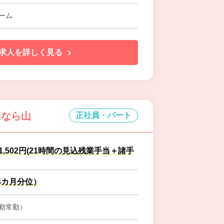
ーム
求人を詳しく見る
ムなら山
正社員・パート
41,502円(21時間の見込残業手当＋諸手
4カ月分位）
勤常勤）