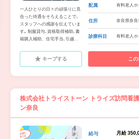
配属
有料老人ホ
一人ひとりの日々の頑張りに見
合った待遇をそろえることで､
住所
奈良県奈良
スタッフへの感謝を伝えていま
す｡ 制服貸与､資格取得補助､書
診療科目
有料老人ホ
籍購入補助、住宅手当､引越代
補助､家族手当など福利厚生も
充実させて､スタッフの人生に
キープする
この
寄りそえる会社を目指していま
す｡
株式会社トライストーン トライズ訪問看
ン奈良
月給 350
給与