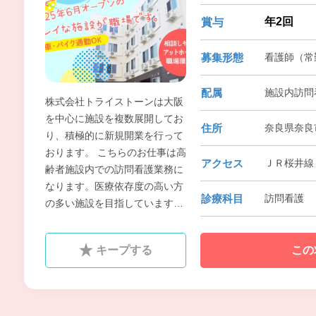
年2回
賞与
募集形態
看護師（常勤
配属
施設内訪問
株式会社トライストーンは大阪
を中心に施設を複数展開してお
住所
奈良県奈良市
り、積極的に新規開業を行って
おります。 こちらのお仕事は高
アクセス
ＪＲ桜井線
齢者施設内での訪問看護業務に
なります。医療依存度の高い方
診療科目
訪問看護
の多い施設を目指していますの
でこれまでの看護師経験を存分
に活かせます。
キープする
この