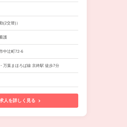
(2交替)）
看護
中辻町72-6
・万葉まほろば線 京終駅 徒歩7分
求人を詳しく見る