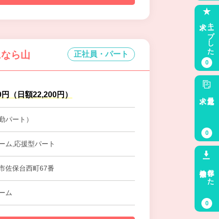
求人
キープした
ムなら山
正社員・パート
0
00円（日額22,200円）
求人
最近見た
勤パート）
0
ーム,応援型パート
検索条件
保存した
市佐保台西町67番
ーム
0