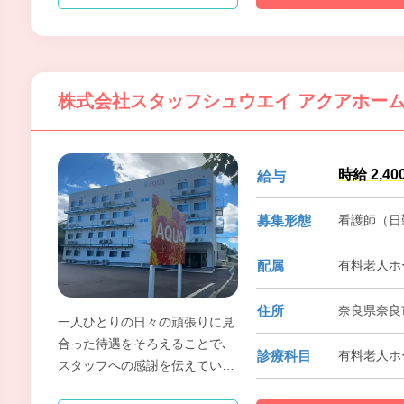
り続けたいと考えます。
株式会社スタッフシュウエイ アクアホー
時給 2,4
給与
募集形態
看護師（日
配属
有料老人ホ
住所
奈良県奈良
一人ひとりの日々の頑張りに見
合った待遇をそろえることで､
診療科目
有料老人ホ
スタッフへの感謝を伝えていま
す｡ 制服貸与､資格取得補助､書