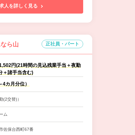
求人を詳しく見る
ムなら山
正社員・パート
61,502円(21時間の見込残業手当＋夜勤
分＋諸手当含む)
～4カ月分位）
(2交替)）
ーム
市佐保台西町67番