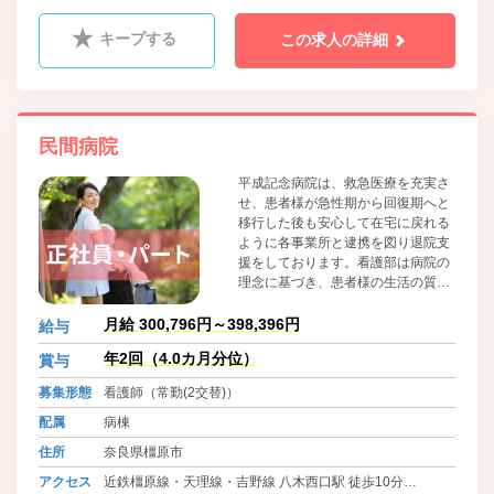
キープする
この求人の詳細
民間病院
平成記念病院は、救急医療を充実さ
せ、患者様が急性期から回復期へと
移行した後も安心して在宅に戻れる
ように各事業所と逮携を図り退院支
援をしております。看護部は病院の
理念に基づき、患者様の生活の質の
向上を目指しその人らしく生活でき
るよう、誠意ある看護を実践するた
月給 300,796円～398,396円
給与
め努力しています。適切な観察力と
年2回（4.0カ月分位）
賞与
誠実で丁寧な看護を提供できる人材
の育成を目指しラダーの活用など教
募集形態
看護師（常勤(2交替)）
育環境の整備・強化に取り組んでい
ます。常に患者様、ご家族様の思い
配属
病棟
を尊重し「平成記念病院に入院して
住所
奈良県橿原市
良かった」と思っていただけるよう
な、地域に根差した病院を目指して
アクセス
近鉄橿原線・天理線・吉野線 八木西口駅 徒歩10分