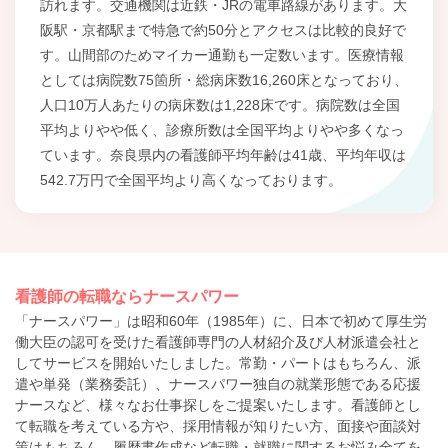
訪れます。交通機関は近鉄・JRの電車路線があります。大
阪駅・京都駅まで特急で約50分とアクセスは比較的良好で
す。山間部のためマイカー通勤も一定数います。医療情報
としては病院数75箇所・総病床数16,260床となっており、
人口10万人あたりの病床数は1,228床です。病院数は全国
平均よりやや低く、診療所数は全国平均よりやや多くなっ
ています。奈良県内の看護師平均年齢は41歳、平均年収は
542.7万円で全国平均より高くなっております。
看護師の転職ならナースパワー
「ナースパワー」は昭和60年（1985年）に、日本で初めて厚生労
働大臣の認可を受けた看護師専門の人材紹介及び人材派遣会社と
してサービスを開始いたしました。常勤・パートはもちろん、派
遣や単発（業務委託）、ナースパワー独自の就業形態である応援
ナースなど、様々なお仕事探しをご提案いたします。看護師とし
て転職を考えている方や、採用情報が知りたい方、面接や面談対
策はもちろん、履歴書作成など転職・就職に関するお悩み全てを