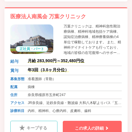
医療法人南風会 万葉クリニック
万葉クリニックは、精神科急性期治
療病棟、精神科地域包括ケア病棟、
認知症治療病棟、精神療養病棟の4
単位で稼動しております。 また、精
神科デイナイトケアも行っており、
正社員・パート
地域の皆様の在宅復帰へのサポート
にも力を注いでおります。
月給 283,900円～352,480円位
給与
年3回（3.0ヶ月分位）
賞与
募集形態
准看護師（常勤）
配属
病棟
住所
奈良県橿原市五井町247
アクセス
JR奈良線、近鉄奈良線・難波線 大和八木駅よりバス「五
井」下車 徒歩5分
診療科目
内科、精神科、心療内科、皮膚科、歯科
ＪＲ桜井線・万葉まほろば線 金橋駅 徒歩20分
キープする
この求人の詳細