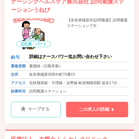
ナーシングヘルスケア株式会社 訪問看護ステ
ーションうねび
【奈良県橿原市/訪問看護】訪問看護
ステーションです。
正社員・パート
詳細はナースパワー迄お問い合わせ下さい
給与
募集形態
看護師（日勤常勤）
住所
奈良県橿原市田中町70番15
アクセス
近鉄橿原線・天理線・吉野線 畝傍御陵前駅 徒歩17分
近鉄南大阪線・長野線・道明寺線 近鉄橿原神宮前駅から送
診療科目
訪問看護ステーション
迎バス有
キープする
この求人の詳細