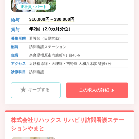
正社員・パート
310,000円～330,000円
給与
年2回（2.0カ月分位）
賞与
募集形態
看護師（日勤常勤）
配属
訪問看護ステーション
住所
奈良県橿原市内膳町4丁目43-6
アクセス
近鉄橿原線・天理線・吉野線 大和八木駅 徒歩7分
診療科目
訪問看護
キープする
この求人の詳細
株式会社リハックス リハビリ訪問看護ステー
ションやまと