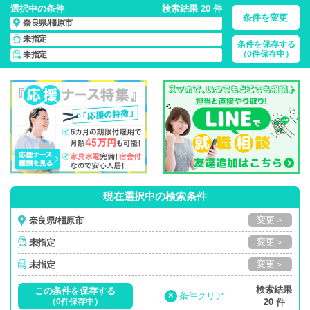
選択中の条件
検索結果 20 件
条件を変更
奈良県/橿原市
未指定
条件を保存する
奈良県/橿原市/正社員・パート・応援ナース・派遣
の 看護師求
（0件保存中）
未指定
人・派遣・転職・募集一覧
現在選択中の検索条件
変更＞
奈良県/橿原市
変更＞
未指定
変更＞
未指定
検索結果
この条件を保存する
×
条件クリア
（0件保存中）
20 件