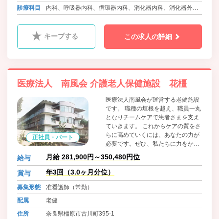
いきます。
JR奈良線 畝傍駅 徒歩10分
診療科目
内科、呼吸器内科、循環器内科、消化器内科、消化器外
近鉄大阪線・信貴線 「県立医大前」下車すぐ
科、乳腺外科、脳神経外科、整形外科、脳神経内科、放射
線科、ﾘﾊﾋﾞﾘﾃｰｼｮﾝ科、歯科口腔外科、皮膚科、麻酔科
キープする
この求人の詳細
医療法人 南風会 介護老人保健施設 花橿
医療法人南風会が運営する老健施設
です。 職種の垣根を越え、職員一丸
となりチームケアで患者さまを支え
ていきます。 これからケアの質をさ
らに高めていくには、あなたの力が
正社員・パート
必要です。ぜひ、私たちに力をかし
てください。
月給 281,900円～350,480円位
給与
年3回（3.0ヶ月分位）
賞与
募集形態
准看護師（常勤）
配属
老健
住所
奈良県橿原市古川町395-1