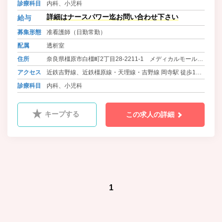
分
診療科目
内科、小児科
詳細はナースパワー迄お問い合わせ下さい
給与
募集形態
准看護師（日勤常勤）
配属
透析室
住所
奈良県橿原市白橿町2丁目28-2211-1 メディカルモールか
しはら
アクセス
近鉄吉野線、近鉄橿原線・天理線・吉野線 岡寺駅 徒歩10
分
診療科目
内科、小児科
キープする
この求人の詳細
1