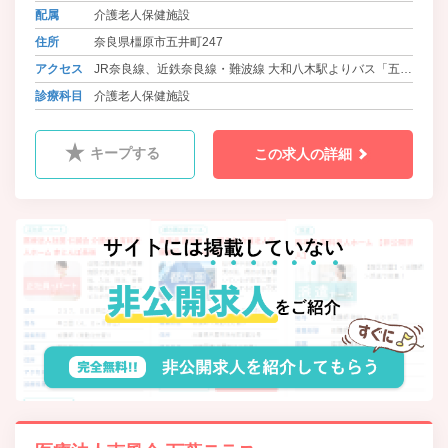
配属
介護老人保健施設
住所
奈良県橿原市五井町247
アクセス
JR奈良線、近鉄奈良線・難波線 大和八木駅よりバス「五
井」下車 徒歩5分
診療科目
介護老人保健施設
近鉄大阪線・信貴線 大和八木駅 徒歩25分
キープする
この求人の詳細