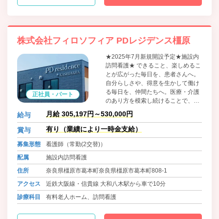
株式会社フィロソフィア PDレジデンス橿原
★2025年7月新規開設予定★施設内
訪問看護★ できること、楽しめるこ
とが広がった毎日を、患者さんへ。
自分らしさや、得意を生かして働け
る毎日を、仲間たちへ。医療・介護
正社員・パート
のあり方を模索し続けることで、フ
ィロソフィアは関わる全ての人に向
月給 305,197円～530,000円
給与
け、「善く生きる」人生を届けてい
きます。
有り（業績により一時金支給）
賞与
募集形態
看護師（常勤(2交替)）
配属
施設内訪問看護
住所
奈良県橿原市葛本町奈良県橿原市葛本町808-1
アクセス
近鉄大阪線・信貴線 大和八木駅から車で10分
診療科目
有料老人ホーム、訪問看護