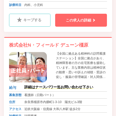
分
診療科目
内科、小児科
キープする
この求人の詳細
株式会社N・フィールド デューン橿原
【全国に拠点ある精神科の訪問看護
ステーション】全国に拠点があり、
精神障害者の方の在宅医療を援助し
ています。主な業務内容は精神症状
の観察・思いや訴えの傾聴・受診の
促し・服薬の管理確認・対人関係日
常生活の支援です。今後も全国に拠
点を増やしていき、看護師の管理者
詳細はナースパワー迄お問い合わせ下さい
給与
の登用も積極的に行なって参りま
募集形態
看護師（日勤パート）
す。
住所
奈良県橿原市内膳町1-3-10 陽光ビル3階
アクセス
近鉄大阪線・信貴線 大和八木駅 徒歩2分
診療科目
訪問看護