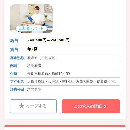
正社員・パート
240,500円～260,500円
給与
年2回
賞与
募集形態
看護師（日勤常勤）
配属
訪問看護
住所
奈良県橿原市木原町154-59
アクセス
近鉄橿原線・天理線・吉野線、近鉄大阪線・信貴線 大和八
木駅 徒歩8分
診療科目
訪問看護
キープする
この求人の詳細