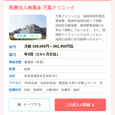
医療法人南風会 万葉クリニック
万葉クリニックは、精神科急性期治
療病棟、精神科地域包括ケア病棟、
認知症治療病棟、精神療養病棟の4
単位で稼動しております。 また、精
神科デイナイトケアも行っており、
正社員・パート
地域の皆様の在宅復帰へのサポート
にも力を注いでおります。
月給 328,060円～382,456円位
給与
年3回（3.0ヶ月分位）
賞与
募集形態
看護師（常勤）
配属
病棟
住所
奈良県橿原市五井町247
アクセス
JR奈良線、近鉄奈良線・難波線 大和八木駅よりバス「五
井」下車 徒歩5分
診療科目
内科、精神科、心療内科、皮膚科、歯科
ＪＲ桜井線・万葉まほろば線 金橋駅 徒歩20分
キープする
この求人の詳細