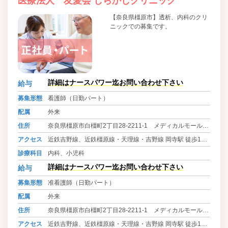
医療法人 友愛会 しらかしクリニック
【奈良県橿原市】透析、内科のクリ
ニックでの募集です。
詳細はナースパワー迄お問い合わせ下さい
給与
募集形態
看護師（日勤パート）
配属
外来
住所
奈良県橿原市白橿町2丁目28-2211-1 メディカルモールか
しはら
アクセス
近鉄吉野線、近鉄橿原線・天理線・吉野線 岡寺駅 徒歩10
分
診療科目
内科、小児科
詳細はナースパワー迄お問い合わせ下さい
給与
募集形態
准看護師（日勤パート）
配属
外来
住所
奈良県橿原市白橿町2丁目28-2211-1 メディカルモールか
しはら
アクセス
近鉄吉野線、近鉄橿原線・天理線・吉野線 岡寺駅 徒歩10