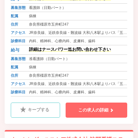
募集形態
看護師（日勤パート）
配属
病棟
住所
奈良県橿原市五井町247
アクセス
JR奈良線、近鉄奈良線・難波線 大和八木駅よりバス「五
井」下車 徒歩5分
診療科目
内科、精神科、心療内科、皮膚科、歯科
ＪＲ桜井線・万葉まほろば線 金橋駅 徒歩20分
詳細はナースパワー迄お問い合わせ下さい
給与
募集形態
准看護師（日勤パート）
配属
病棟
住所
奈良県橿原市五井町247
アクセス
JR奈良線、近鉄奈良線・難波線 大和八木駅よりバス「五
井」下車 徒歩5分
診療科目
内科、精神科、心療内科、皮膚科、歯科
ＪＲ桜井線・万葉まほろば線 金橋駅 徒歩20分
キープする
この求人の詳細