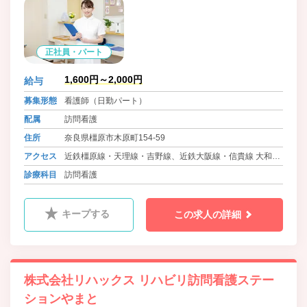
正社員・パート
1,600円～2,000円
給与
募集形態
看護師（日勤パート）
配属
訪問看護
住所
奈良県橿原市木原町154-59
アクセス
近鉄橿原線・天理線・吉野線、近鉄大阪線・信貴線 大和八
木駅 徒歩8分
診療科目
訪問看護
キープする
この求人の詳細
株式会社リハックス リハビリ訪問看護ステー
ションやまと