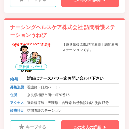
ナーシングヘルスケア株式会社 訪問看護ステ
ーションうねび
【奈良県橿原市/訪問看護】訪問看護
ステーションです。
正社員・パート
詳細はナースパワー迄お問い合わせ下さい
給与
募集形態
看護師（日勤パート）
住所
奈良県橿原市田中町70番15
アクセス
近鉄橿原線・天理線・吉野線 畝傍御陵前駅 徒歩17分
近鉄南大阪線・長野線・道明寺線 近鉄橿原神宮前駅から送
診療科目
訪問看護ステーション
迎バス有
キープする
この求人の詳細