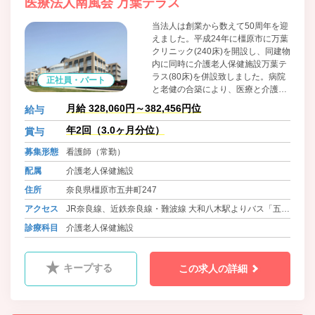
医療法人南風会 万葉テラス
当法人は創業から数えて50周年を迎
えました。平成24年に橿原市に万葉
クリニック(240床)を開設し、同建物
内に同時に介護老人保健施設万葉テ
ラス(80床)を併設致しました。病院
正社員・パート
と老健の合築により、医療と介護の
連携が取り易い構造で、精神科治療
月給 328,060円～382,456円位
給与
から介護施設へ円滑に移行できる体
制を整えております。
年2回（3.0ヶ月分位）
賞与
募集形態
看護師（常勤）
配属
介護老人保健施設
住所
奈良県橿原市五井町247
アクセス
JR奈良線、近鉄奈良線・難波線 大和八木駅よりバス「五
井」下車 徒歩5分
診療科目
介護老人保健施設
近鉄大阪線・信貴線 大和八木駅 徒歩25分
キープする
この求人の詳細