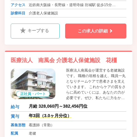
アクセス
近鉄南大阪線・長野線・道明寺線 坊城駅 徒歩15分
近鉄南大阪線・長野線・道明寺線 橿原神宮前駅より送迎バ
診療科目
介護老人保健施設
ス有
キープする
この求人の詳細
医療法人 南風会 介護老人保健施設 花橿
医療法人南風会が運営する老健施設
です。 職種の垣根を越え、職員一丸
となりチームケアで患者さまを支え
ていきます。 これからケアの質をさ
らに高めていくには、あなたの力が
正社員・パート
必要です。ぜひ、私たちに力をかし
てください。
月給 328,060円～382,456円位
給与
年3回（3.0ヶ月分位）
賞与
募集形態
看護師（常勤）
配属
老健