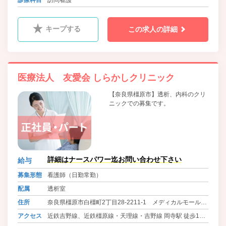
キープする
この求人の詳細
医療法人 友愛会 しらかしクリニック
【奈良県橿原市】透析、内科のクリ
ニックでの募集です。
詳細はナースパワー迄お問い合わせ下さい
給与
募集形態
看護師（日勤常勤）
配属
透析室
住所
奈良県橿原市白橿町2丁目28-2211-1 メディカルモールか
しはら
アクセス
近鉄吉野線、近鉄橿原線・天理線・吉野線 岡寺駅 徒歩10