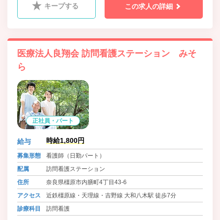
キープする
この求人の詳細
医療法人良翔会 訪問看護ステーション みそ
ら
正社員・パート
時給1,800円
給与
募集形態
看護師（日勤パート）
配属
訪問看護ステーション
住所
奈良県橿原市内膳町4丁目43-6
アクセス
近鉄橿原線・天理線・吉野線 大和八木駅 徒歩7分
診療科目
訪問看護