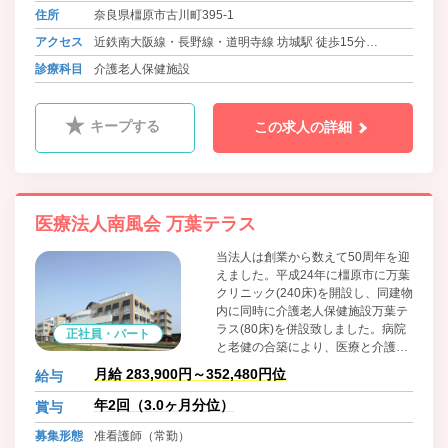
住所
奈良県橿原市古川町395-1
アクセス
近鉄南大阪線・長野線・道明寺線 坊城駅 徒歩15分
近鉄南大阪線・長野線・道明寺線 橿原神宮前駅より送迎バ
診療科目
介護老人保健施設
ス有
キープする
この求人の詳細
医療法人南風会 万葉テラス
当法人は創業から数えて50周年を迎
えました。平成24年に橿原市に万葉
クリニック(240床)を開設し、同建物
内に同時に介護老人保健施設万葉テ
ラス(80床)を併設致しました。病院
正社員・パート
と老健の合築により、医療と介護の
連携が取り易い構造で、精神科治療
月給 283,900円～352,480円位
給与
から介護施設へ円滑に移行できる体
制を整えております。
年2回（3.0ヶ月分位）
賞与
募集形態
准看護師（常勤）