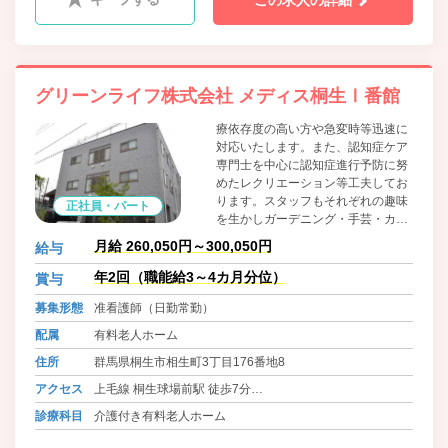
この求人の詳細
グリーンライフ株式会社 メディス桐生Ⅰ番館
療依存度の高い方や急変時等迅速に
対応いたします。また、認知症ケア
専門士を中心に認知症進行予防に努
めたレクリエーション等工夫してお
ります。スタッフもそれぞれの趣味
正社員・パート
を生かしガーデニング・手芸・カラ
オケ等利用者様と一緒に楽しみ、安
月給 260,050円～300,050円
給与
心して過ごせるように努めておりま
す。 私たちと一緒に元気に努めて頂
年2回（職能給3～4カ月分位）
賞与
ける方を歓迎します。
募集形態
准看護師（日勤常勤）
配属
有料老人ホーム
住所
群馬県桐生市相生町3丁目176番地8
アクセス
上毛線 桐生球場前駅 徒歩7分
わたらせ渓谷線 運動公園駅 徒歩8分
診療科目
介護付き有料老人ホーム