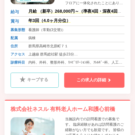
フロアに一体化されたことにありま
す。よって救命医療にあたり、より
月給 （新卒）268,000円～（準夜4回・深夜4回・
給与
スピーディーに、的確な治療が可能
特殊業務手当含む）
となります。私共は民間病院です
年3回（4.0ヶ月分位）
賞与
が、この手術・診断・治療棟システ
募集形態
看護師（常勤(3交替)）
ムでは世界最高水準のハードとソフ
トを導入いたしました。手術室は広
配属
病棟
大なスペースを確保し、2002年1月
住所
群馬県高崎市北原町７１
には「循環器外科」を開設いたしま
した。
アクセス
上越線 群馬総社駅 徒歩23分
吾妻線、両毛線、上越線 新前橋駅より車15分
診療科目
内科、外科、整形外科、ﾘﾊﾋﾞﾘﾃｰｼｮﾝ科、ｱﾚﾙｷﾞｰ科、人工透
上毛線 中央前橋駅より車15分
析内科、内分泌内科
キープする
この求人の詳細
株式会社ネスル 有料老人ホーム和護心前橋
当施設内での訪問看護での募集で
す。 臨床経験があれば訪問看護のご
経験がない方でも歓迎です。 皆様の