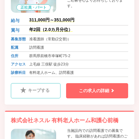
ご応募を心よりお待ちしておりま
す。
正社員・パート
311,000円～351,000円
給与
年2回（2.0カ月分位）
賞与
募集形態
准看護師（常勤(2交替)）
配属
訪問看護
住所
群馬県前橋市幸塚町75-2
アクセス
上毛線 三俣駅 徒歩23分
診療科目
有料老人ホーム、訪問看護
キープする
この求人の詳細
株式会社ネスル 有料老人ホーム和護心前橋
当施設内での訪問看護での募集で
す。 臨床経験があれば訪問看護のご