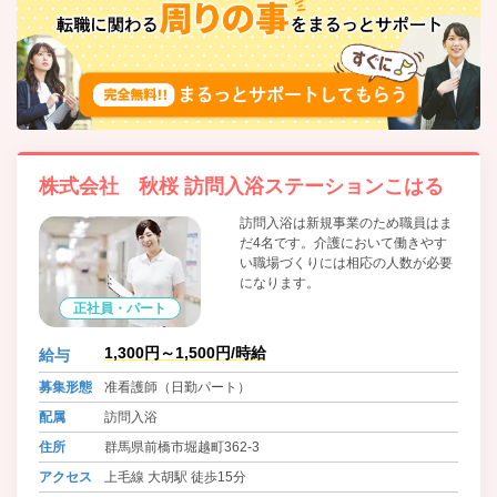
株式会社 秋桜 訪問入浴ステーションこはる
訪問入浴は新規事業のため職員はま
だ4名です。介護において働きやす
い職場づくりには相応の人数が必要
になります。
正社員・パート
1,300円～1,500円/時給
給与
募集形態
准看護師（日勤パート）
配属
訪問入浴
住所
群馬県前橋市堀越町362-3
アクセス
上毛線 大胡駅 徒歩15分