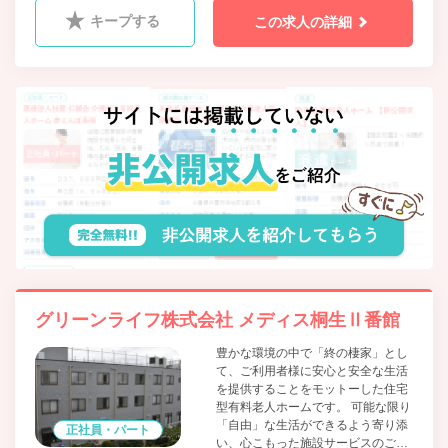
キープする
この求人の詳細
グリーンライフ株式会社 メディス桐生Ⅱ番館
豊かな環境の中で「終の棲家」とし
て、ご利用者様に安心と安全な生活
を提供することをモットーした住宅
型有料老人ホームです。 可能な限り
「自由」な生活ができるよう寄り添
正社員・パート
い、心こもった施設サービスのご提