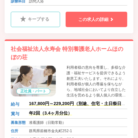
診療科目
訪問入浴
キープする
この求人の詳細
社会福祉法人永寿会 特別養護老人ホームほの
ぼの荘
利用者様の意向を尊重し、多様な介
護・福祉サービスを提供できるよう
創意工夫いたします。それにより、
利用者様が個人の尊厳を保ちなが
ら、地域社会においてより自立した
正社員・パート
生活を営めるよう個人個人の環境・
年齢・心身の状況に応じて総合的に
167,800円～229,200円（別途、住宅・土日祭日・
給与
支援いたします。
当番手当支給有
年2回（3.4ヶ月分位）
賞与
募集形態
准看護師（日勤常勤）
住所
群馬県前橋市金丸町252-1