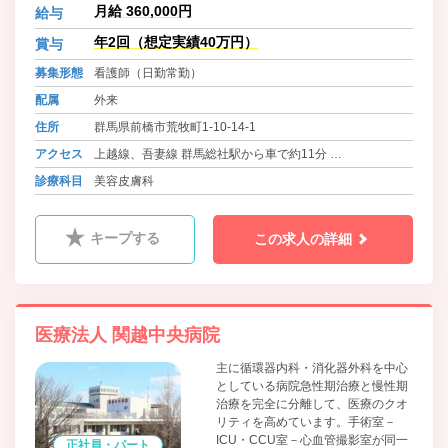
なっていくことができたら、それが
月給 360,000円
給与
一番素晴らしいことだと私たちは考
えています。 美容未経験の方でもや
年2回（想定実績40万円）
賞与
る気があり、一生懸命頑張れる方は
募集形態
看護師（日勤常勤）
歓迎いたします。皆さんのご応募を
お待ちしております。
配属
外来
住所
群馬県前橋市荒牧町1-10-14-1
アクセス
上越線、吾妻線 群馬総社駅から車で約11分
上毛線 中央前橋駅から車で約14分
診療科目
美容皮膚科
キープする
この求人の詳細
医療法人 関越中央病院
主に循環器内科・消化器外科を中心
としている病院急性期治療と慢性期
治療を完全に分離して、医療のクオ
リティを高めています。手術室－
ICU・CCU室－心血管撮影室が同一
正社員・パート