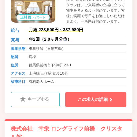
タッフは、ご入居者の立場に立って
物事を考えるよう努めています。皆
様に笑顔で毎日をお過ごしいただけ
正社員・パート
るよう、一所懸命努めています。
月給 223,500円～337,980円
給与
年2回（2.0ヶ月分位）
賞与
募集形態
准看護師（日勤常勤）
配属
病棟
住所
群馬県前橋市下沖町123-1
アクセス
上毛線 三俣駅 徒歩10分
診療科目
有料老人ホーム
キープする
この求人の詳細
株式会社 幸栄 ロングライフ前橋 クリスタ