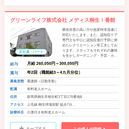
グリーンライフ株式会社 メディス桐生Ⅰ番館
療依存度の高い方や急変時等迅速に
対応いたします。また、認知症ケア
専門士を中心に認知症進行予防に努
めたレクリエーション等工夫してお
ります。スタッフもそれぞれの趣味
正社員・パート
を生かしガーデニング・手芸・カラ
オケ等利用者様と一緒に楽しみ、安
月給 260,050円～300,050円
給与
心して過ごせるように努めておりま
す。 私たちと一緒に元気に努めて頂
年2回（職能給3～4カ月分位）
賞与
ける方を歓迎します。
募集形態
看護師（日勤常勤）
配属
有料老人ホーム
住所
群馬県桐生市相生町3丁目176番地8
アクセス
上毛線 桐生球場前駅 徒歩7分
わたらせ渓谷線 運動公園駅 徒歩8分
診療科目
介護付き有料老人ホーム
キープする