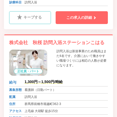
診療科目
訪問入浴
キープする
この求人の詳細
株式会社 秋桜 訪問入浴ステーションこはる
訪問入浴は新規事業のため職員はま
だ4名です。介護において働きやす
い職場づくりには相応の人数が必要
になります。
正社員・パート
1,300円～1,500円/時給
給与
募集形態
看護師（日勤パート）
配属
訪問入浴
住所
群馬県前橋市堀越町362-3
アクセス
上毛線 大胡駅 徒歩15分