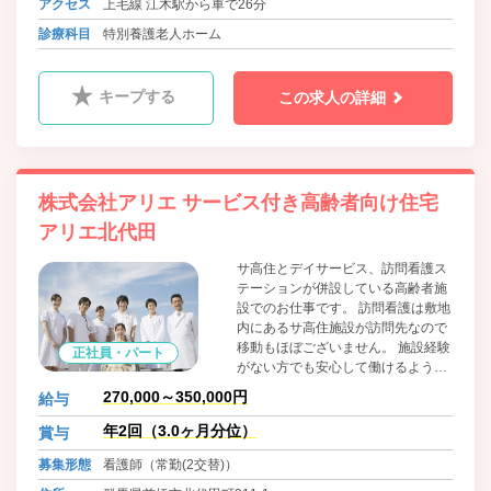
アクセス
上毛線 江木駅から車で26分
診療科目
特別養護老人ホーム
キープする
この求人の詳細
株式会社アリエ サービス付き高齢者向け住宅
アリエ北代田
サ高住とデイサービス、訪問看護ス
テーションが併設している高齢者施
設でのお仕事です。 訪問看護は敷地
内にあるサ高住施設が訪問先なので
移動もほぼございません。 施設経験
正社員・パート
がない方でも安心して働けるように
最大限のサポートをさせていただき
270,000～350,000円
給与
ます。 皆様のご応募お待ちしており
ます。
年2回（3.0ヶ月分位）
賞与
募集形態
看護師（常勤(2交替)）