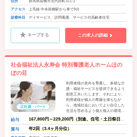
住所
群馬県前橋市北代田町311-1
アクセス
上毛線 中央前橋駅から車で9分
診療科目
デイサービス、訪問看護、サービス付高齢者住宅
キープする
この求人の詳細
社会福祉法人永寿会 特別養護老人ホームほの
ぼの荘
利用者様の意向を尊重し、多様な介
護・福祉サービスを提供できるよう
創意工夫いたします。それにより、
利用者様が個人の尊厳を保ちなが
ら、地域社会においてより自立した
正社員・パート
生活を営めるよう個人個人の環境・
年齢・心身の状況に応じて総合的に
167,800円～229,200円（別途、住宅・土日祭日・
給与
支援いたします。
当番手当支給有
年2回（3.4ヶ月分位）
賞与