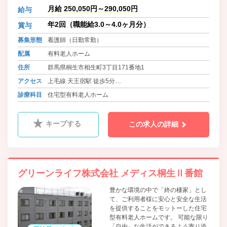
供・個別性を重視した介護保険サー
月給 250,050円～290,050円
給与
ビスのご提案をさせていただきま
す。 またどんなに重度化しても最期
年2回（職能給3.0～4.0ヶ月分）
賞与
まで医療機関と連携を図り、「終の
募集形態
看護師（日勤常勤）
棲家」として看取り対応も積極的に
行ってまいります。
配属
有料老人ホーム
住所
群馬県桐生市相生町3丁目171番地1
アクセス
上毛線 天王宿駅 徒歩5分
東武桐生線 相老駅 徒歩12分
診療科目
住宅型有料老人ホーム
キープする
この求人の詳細
グリーンライフ株式会社 メディス桐生Ⅱ番館
豊かな環境の中で「終の棲家」とし
て、ご利用者様に安心と安全な生活
を提供することをモットーした住宅
型有料老人ホームです。 可能な限り
「自由」な生活ができるよう寄り添