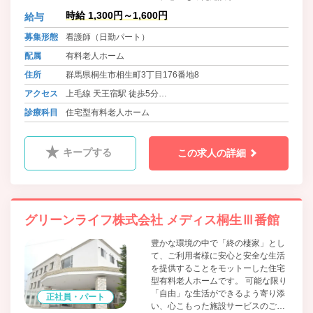
供・個別性を重視した介護保険サー
時給 1,300円～1,600円
給与
ビスのご提案をさせていただきま
す。 またどんなに重度化しても最期
募集形態
看護師（日勤パート）
まで医療機関と連携を図り、「終の
配属
有料老人ホーム
棲家」として看取り対応も積極的に
行ってまいります。
住所
群馬県桐生市相生町3丁目176番地8
アクセス
上毛線 天王宿駅 徒歩5分
東武桐生線 相老駅 徒歩12分
診療科目
住宅型有料老人ホーム
キープする
この求人の詳細
グリーンライフ株式会社 メディス桐生Ⅲ番館
豊かな環境の中で「終の棲家」とし
て、ご利用者様に安心と安全な生活
を提供することをモットーした住宅
型有料老人ホームです。 可能な限り
「自由」な生活ができるよう寄り添
正社員・パート
い、心こもった施設サービスのご提