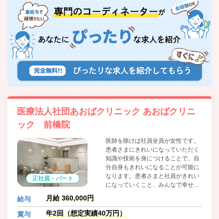
医療法人社団あおばクリニック あおばクリニ
ック 前橋院
医師を除けば社員全員が女性です。
患者さまにきれいになっていただく
知識や技術を身につけることで、自
分自身もきれいになることが可能に
なります。患者さまと社員がきれい
正社員・パート
になっていくこと、みんなで幸せに
なっていくことができたら、それが
月給 360,000円
給与
一番素晴らしいことだと私たちは考
えています。 美容未経験の方でもや
年2回（想定実績40万円）
賞与