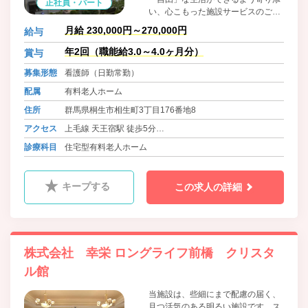
正社員・パート
い、心こもった施設サービスのご提
供・個別性を重視した介護保険サー
月給 230,000円～270,000円
給与
ビスのご提案をさせていただきま
す。 またどんなに重度化しても最期
年2回（職能給3.0～4.0ヶ月分）
賞与
まで医療機関と連携を図り、「終の
募集形態
看護師（日勤常勤）
棲家」として看取り対応も積極的に
行ってまいります。
配属
有料老人ホーム
住所
群馬県桐生市相生町3丁目176番地8
アクセス
上毛線 天王宿駅 徒歩5分
東武桐生線 相老駅 徒歩12分
診療科目
住宅型有料老人ホーム
キープする
この求人の詳細
株式会社 幸栄 ロングライフ前橋 クリスタ
ル館
当施設は、些細にまで配慮の届く、
且つ活気のある明るい施設です。ス