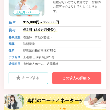
経験がない方でも歓迎です。 皆様の
ご応募を心よりお待ちしておりま
す。
正社員・パート
315,000円～355,000円
給与
年2回（2.0カ月分位）
賞与
募集形態
看護師（常勤(2交替)）
配属
訪問看護
住所
群馬県前橋市幸塚町75-2
アクセス
上毛線 三俣駅 徒歩23分
診療科目
有料老人ホーム、訪問看護
キープする
この求人の詳細