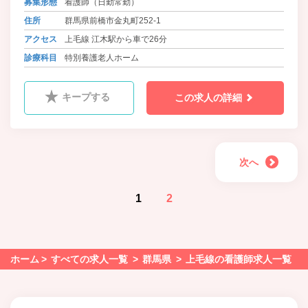
募集形態
看護師（日勤常勤）
住所
群馬県前橋市金丸町252-1
アクセス
上毛線 江木駅から車で26分
診療科目
特別養護老人ホーム
キープする
この求人の詳細
次へ
1
2
ホーム
すべての求人一覧
群馬県
上毛線の看護師求人一覧