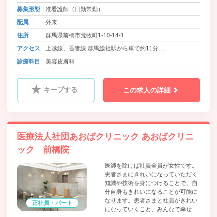
る気があり、一生懸命頑張れる方は
募集形態
准看護師（日勤常勤）
歓迎いたします。皆さんのご応募を
お待ちしております。
配属
外来
住所
群馬県前橋市荒牧町1-10-14-1
アクセス
上越線、吾妻線 群馬総社駅から車で約11分
上毛線 中央前橋駅から車で約14分
診療科目
美容皮膚科
キープする
この求人の詳細
医療法人社団あおばクリニック あおばクリニ
ック 前橋院
医師を除けば社員全員が女性です。
患者さまにきれいになっていただく
知識や技術を身につけることで、自
分自身もきれいになることが可能に
なります。患者さまと社員がきれい
正社員・パート
になっていくこと、みんなで幸せに