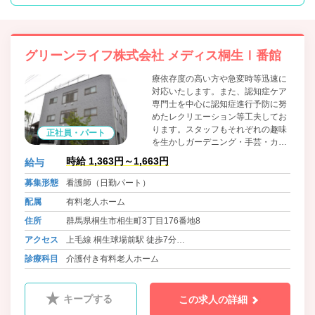
グリーンライフ株式会社 メディス桐生Ⅰ番館
療依存度の高い方や急変時等迅速に
対応いたします。また、認知症ケア
専門士を中心に認知症進行予防に努
めたレクリエーション等工夫してお
ります。スタッフもそれぞれの趣味
正社員・パート
を生かしガーデニング・手芸・カラ
オケ等利用者様と一緒に楽しみ、安
時給 1,363円～1,663円
給与
心して過ごせるように努めておりま
す。 私たちと一緒に元気に努めて頂
募集形態
看護師（日勤パート）
ける方を歓迎します。
配属
有料老人ホーム
住所
群馬県桐生市相生町3丁目176番地8
アクセス
上毛線 桐生球場前駅 徒歩7分
わたらせ渓谷線 運動公園駅 徒歩8分
診療科目
介護付き有料老人ホーム
キープする
この求人の詳細