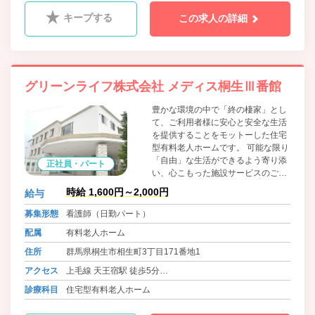
キープする
この求人の詳細
グリーンライフ株式会社 メディス桐生Ⅲ番館
豊かな環境の中で「終の棲家」とし
て、ご利用者様に安心と安全な生活
を提供することをモットーした住宅
型有料老人ホームです。 可能な限り
「自由」な生活ができるよう寄り添
正社員・パート
い、心こもった施設サービスのご提
供・個別性を重視した介護保険サー
時給 1,600円～2,000円
給与
ビスのご提案をさせていただきま
す。 またどんなに重度化しても最期
募集形態
看護師（日勤パート）
まで医療機関と連携を図り、「終の
配属
有料老人ホーム
棲家」として看取り対応も積極的に
行ってまいります。
住所
群馬県桐生市相生町3丁目171番地1
アクセス
上毛線 天王宿駅 徒歩5分
東武桐生線 相老駅 徒歩12分
診療科目
住宅型有料老人ホーム