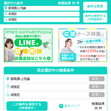
選択中の条件
検索結果 26 件
条件を変更
群馬県/上毛線
未指定
条件を保存する
群馬県/上毛線/正社員・パート・応援ナース・派遣
の 看護師求
（0件保存中）
未指定
人・派遣・転職・募集一覧
現在選択中の検索条件
変更＞
群馬県/上毛線
変更＞
未指定
変更＞
未指定
検索結果
この条件を保存する
×
条件クリア
（0件保存中）
26 件