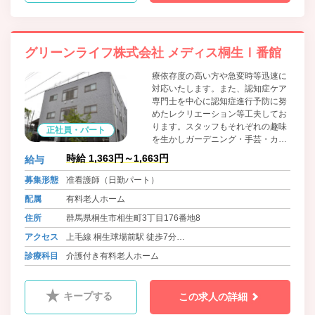
グリーンライフ株式会社 メディス桐生Ⅰ番館
療依存度の高い方や急変時等迅速に
対応いたします。また、認知症ケア
専門士を中心に認知症進行予防に努
めたレクリエーション等工夫してお
ります。スタッフもそれぞれの趣味
正社員・パート
を生かしガーデニング・手芸・カラ
オケ等利用者様と一緒に楽しみ、安
時給 1,363円～1,663円
給与
心して過ごせるように努めておりま
す。 私たちと一緒に元気に努めて頂
募集形態
准看護師（日勤パート）
ける方を歓迎します。
配属
有料老人ホーム
住所
群馬県桐生市相生町3丁目176番地8
アクセス
上毛線 桐生球場前駅 徒歩7分
わたらせ渓谷線 運動公園駅 徒歩8分
診療科目
介護付き有料老人ホーム
キープする
この求人の詳細