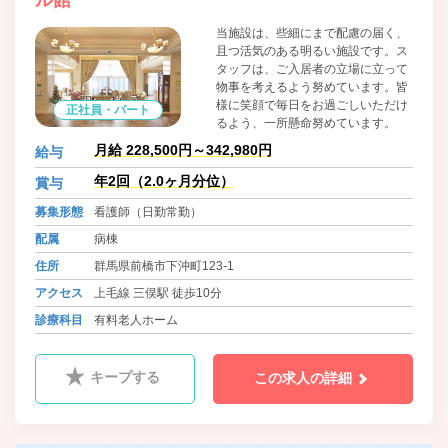
ル館
当施設は、些細にまで配慮の届く、
且つ活気のある明るい施設です。ス
タッフは、ご入居者の立場に立って
物事を考えるよう努めています。皆
様に笑顔で毎日をお過ごしいただけ
正社員・パート
るよう、一所懸命努めています。
月給 228,500円～342,980円
給与
年2回（2.0ヶ月分位）
賞与
募集形態
看護師（日勤常勤）
配属
病棟
住所
群馬県前橋市下沖町123-1
アクセス
上毛線 三俣駅 徒歩10分
診療科目
有料老人ホーム
キープする
この求人の詳細