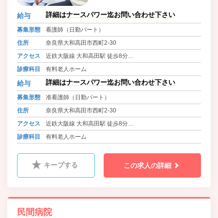
詳細はナースパワー迄お問い合わせ下さい
給与
募集形態
看護師（日勤パート）
住所
奈良県大和高田市西町2-30
アクセス
近鉄大阪線 大和高田駅 徒歩8分
大和路線 高田駅 徒歩8分
診療科目
有料老人ホーム
近鉄南大阪線 高田市駅 徒歩15分
詳細はナースパワー迄お問い合わせ下さい
給与
募集形態
准看護師（日勤パート）
住所
奈良県大和高田市西町2-30
アクセス
近鉄大阪線 大和高田駅 徒歩8分
大和路線 高田駅 徒歩8分
診療科目
有料老人ホーム
近鉄南大阪線 高田市駅 徒歩15分
キープする
この求人の詳細
民間病院