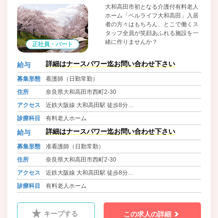
大和高田市初となる介護付有料老人
ホーム「ベルライフ大和高田」入居
者の方々はもちろん、とこで働くス
タッフ全員が笑顔あふれる施設を一
緒に作りませんか？
正社員・パート
詳細はナースパワー迄お問い合わせ下さい
給与
募集形態
看護師（日勤常勤）
住所
奈良県大和高田市西町2-30
アクセス
近鉄大阪線 大和高田駅 徒歩8分
大和路線 高田駅 徒歩8分
診療科目
有料老人ホーム
近鉄南大阪線 高田市駅 徒歩15分
詳細はナースパワー迄お問い合わせ下さい
給与
募集形態
准看護師（日勤常勤）
住所
奈良県大和高田市西町2-30
アクセス
近鉄大阪線 大和高田駅 徒歩8分
大和路線 高田駅 徒歩8分
診療科目
有料老人ホーム
近鉄南大阪線 高田市駅 徒歩15分
キープする
この求人の詳細