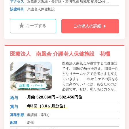
アクセス
近鉄南大阪線・長野線・道明寺線 坊城駅 徒歩15分
近鉄南大阪線・長野線・道明寺線 橿原神宮前駅より送迎バ
診療科目
介護老人保健施設
ス有
キープする
この求人の詳細
医療法人 南風会 介護老人保健施設 花橿
医療法人南風会が運営する老健施設
です。 職種の垣根を越え、職員一丸
となりチームケアで患者さまを支え
ていきます。 これからケアの質をさ
らに高めていくには、あなたの力が
正社員・パート
必要です。ぜひ、私たちに力をかし
てください。
月給 328,060円～382,456円位
給与
年3回（3.0ヶ月分位）
賞与
募集形態
看護師（常勤）
配属
老健