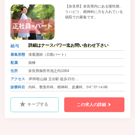
【奈良県】奈良県内にある慢性期、
リハビリ、精神科に力を入れている
病院での募集です。
詳細はナースパワー迄お問い合わせ下さい
給与
募集形態
准看護師（日勤パート）
配属
病棟
住所
奈良県御所市池之内1064
アクセス
JR和歌山線 玉出駅 徒歩15分
近鉄南大阪線・長野線・道明寺線 橿原神宮前駅から全勤務
診療科目
内科、整形外科、精神科、皮膚科、ﾘﾊﾋﾞﾘﾃｰｼｮﾝ科
対応送迎バス
キープする
この求人の詳細