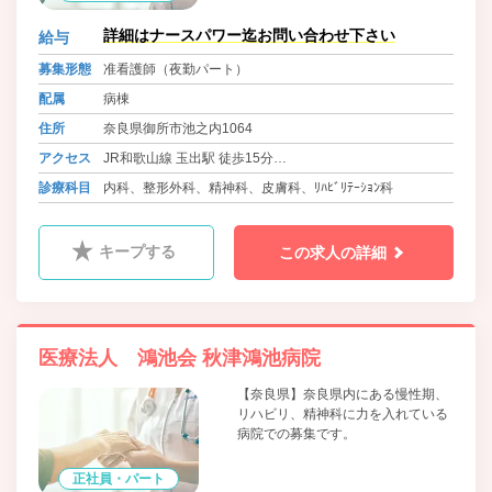
詳細はナースパワー迄お問い合わせ下さい
給与
募集形態
准看護師（夜勤パート）
配属
病棟
住所
奈良県御所市池之内1064
アクセス
JR和歌山線 玉出駅 徒歩15分
近鉄南大阪線・長野線・道明寺線 橿原神宮前駅から全勤務
診療科目
内科、整形外科、精神科、皮膚科、ﾘﾊﾋﾞﾘﾃｰｼｮﾝ科
対応送迎バス
キープする
この求人の詳細
医療法人 鴻池会 秋津鴻池病院
【奈良県】奈良県内にある慢性期、
リハビリ、精神科に力を入れている
病院での募集です。
正社員・パート