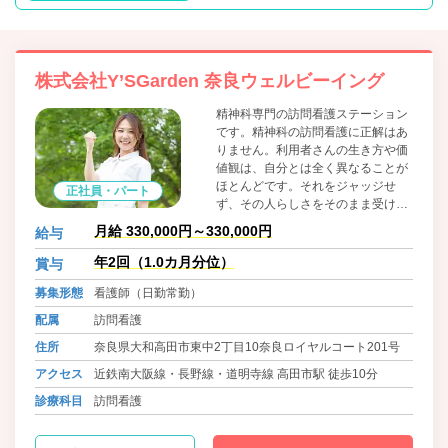
株式会社Y’SGarden 奈良ウェルビーイング
精神科専門の訪問看護ステーション
です。精神科の訪問看護に正解はあ
りません。利用者さんの生き方や価
値観は、自分とは全く異なることが
ほとんどです。それをジャッジせ
正社員・パート
ず、その人らしさをそのまま受け止
めることは簡単ではないですが、そ
月給 330,000円～330,000円
給与
れができる人にとっては、これほど
やりがいのある仕事はないと思って
年2回（1.0カ月分位）
賞与
います。 生きる力を信じて、チーム
募集形態
看護師（日勤常勤）
医療で支える看護を一緒に届けませ
んか？
配属
訪問看護
住所
奈良県大和高田市東中2丁目10奈良ロイヤルコート201号
アクセス
近鉄南大阪線・長野線・道明寺線 高田市駅 徒歩10分
診療科目
訪問看護