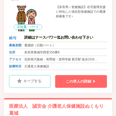
【奈良県／老健施設】在宅復帰支援
に特化した強化型老健施設での看護
師募集です♪
正社員・パート
詳細はナースパワー迄お問い合わせ下さい
給与
募集形態
看護師（日勤パート）
住所
奈良県葛城市西室150番8
アクセス
近鉄南大阪線・長野線・道明寺線 新庄駅 徒歩15分
近鉄南大阪線・長野線・道明寺線 尺土駅 徒歩25分
診療科目
介護老人保健施設
近鉄南大阪線・長野線・道明寺線 高田市駅よりバス（８
分） 徒歩2分
キープする
この求人の詳細
医療法人 誠安会 介護老人保健施設ぬくもり
葛城