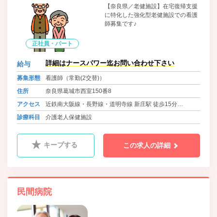
【奈良県／老健施設】在宅復帰支援
に特化した強化型老健施設での看護
師募集です♪
正社員・パート
詳細はナースパワー迄お問い合わせ下さい
給与
募集形態
看護師（常勤(2交替)）
住所
奈良県葛城市西室150番8
アクセス
近鉄南大阪線・長野線・道明寺線 新庄駅 徒歩15分
近鉄南大阪線・長野線・道明寺線 尺土駅 徒歩25分
診療科目
介護老人保健施設
近鉄南大阪線・長野線・道明寺線 高田市駅よりバス（８
分） 徒歩2分
キープする
この求人の詳細
民間病院