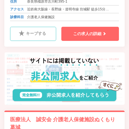
住所
奈良県橿原市古川町395-1
アクセス
近鉄南大阪線・長野線・道明寺線 坊城駅 徒歩15分
近鉄南大阪線・長野線・道明寺線 橿原神宮前駅より送迎バ
診療科目
介護老人保健施設
ス有
キープする
この求人の詳細
医療法人 誠安会 介護老人保健施設ぬくもり
葛城