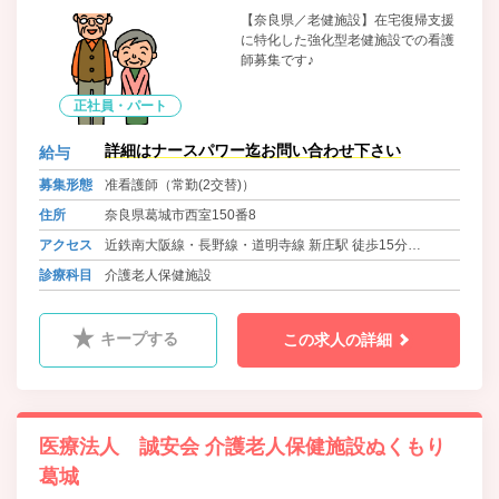
【奈良県／老健施設】在宅復帰支援
に特化した強化型老健施設での看護
師募集です♪
正社員・パート
詳細はナースパワー迄お問い合わせ下さい
給与
募集形態
准看護師（常勤(2交替)）
住所
奈良県葛城市西室150番8
アクセス
近鉄南大阪線・長野線・道明寺線 新庄駅 徒歩15分
近鉄南大阪線・長野線・道明寺線 尺土駅 徒歩25分
診療科目
介護老人保健施設
近鉄南大阪線・長野線・道明寺線 高田市駅よりバス（８
分） 徒歩2分
キープする
この求人の詳細
医療法人 誠安会 介護老人保健施設ぬくもり
葛城