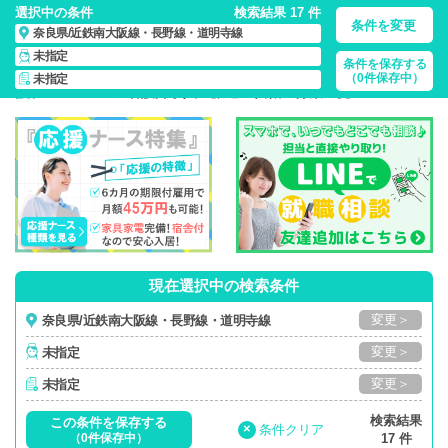
選択中の条件
検索結果 17 件
条件を変更
奈良県/近鉄南大阪線・長野線・道明寺線
未指定
条件を保存する
奈良県/近鉄南大阪線・長野線・道明寺線/正社員・パート・応
（0件保存中）
未指定
援ナース・…
の 看護師求人・派遣・転職・募集一覧
現在選択中の検索条件
変更＞
奈良県/近鉄南大阪線・長野線・道明寺線
変更＞
未指定
変更＞
未指定
検索結果
この条件を保存する
×
条件クリア
（0件保存中）
17 件