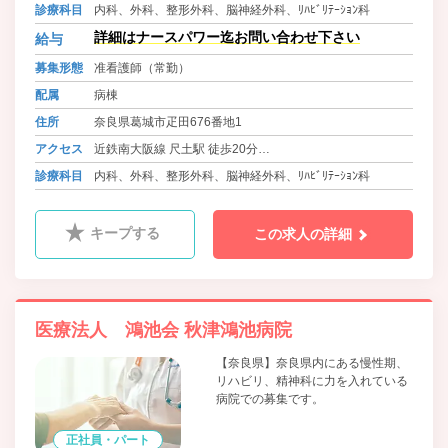
近鉄御所線 大和新庄駅 徒歩23分
診療科目
内科、外科、整形外科、脳神経外科、ﾘﾊﾋﾞﾘﾃｰｼｮﾝ科
近鉄大阪線・信貴線 近鉄五位堂駅より送迎バス有
詳細はナースパワー迄お問い合わせ下さい
給与
募集形態
准看護師（常勤）
配属
病棟
住所
奈良県葛城市疋田676番地1
アクセス
近鉄南大阪線 尺土駅 徒歩20分
近鉄御所線 大和新庄駅 徒歩23分
診療科目
内科、外科、整形外科、脳神経外科、ﾘﾊﾋﾞﾘﾃｰｼｮﾝ科
近鉄大阪線・信貴線 近鉄五位堂駅より送迎バス有
キープする
この求人の詳細
医療法人 鴻池会 秋津鴻池病院
【奈良県】奈良県内にある慢性期、
リハビリ、精神科に力を入れている
病院での募集です。
正社員・パート