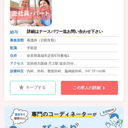
詳細はナースパワー迄お問い合わせ下さい
給与
募集形態
看護師（日勤常勤）
配属
手術室
住所
奈良県葛城市疋田676番地1
アクセス
近鉄南大阪線 尺土駅 徒歩20分
近鉄御所線 大和新庄駅 徒歩23分
診療科目
内科、外科、整形外科、脳神経外科、ﾘﾊﾋﾞﾘﾃｰｼｮﾝ科
近鉄大阪線・信貴線 近鉄五位堂駅より送迎バス有
キープする
この求人の詳細