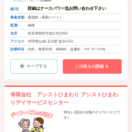
詳細はナースパワー迄お問い合わせ下さい
給与
募集形態
看護師（夜勤パート）
配属
病棟
住所
奈良県御所市池之内1064
アクセス
JR和歌山線 玉出駅 徒歩15分
近鉄南大阪線・長野線・道明寺線 橿原神宮前駅から全勤務
診療科目
内科、整形外科、精神科、皮膚科、ﾘﾊﾋﾞﾘﾃｰｼｮﾝ科
対応送迎バス
キープする
この求人の詳細
有限会社 アシストひまわり アシストひまわ
りデイサービスセンター
明るい笑顔が自慢のデイサービスで
す♪