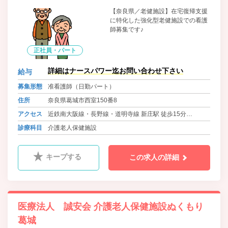
【奈良県／老健施設】在宅復帰支援
に特化した強化型老健施設での看護
師募集です♪
正社員・パート
詳細はナースパワー迄お問い合わせ下さい
給与
募集形態
准看護師（日勤パート）
住所
奈良県葛城市西室150番8
アクセス
近鉄南大阪線・長野線・道明寺線 新庄駅 徒歩15分
近鉄南大阪線・長野線・道明寺線 尺土駅 徒歩25分
診療科目
介護老人保健施設
近鉄南大阪線・長野線・道明寺線 高田市駅よりバス（８
分） 徒歩2分
キープする
この求人の詳細
医療法人 誠安会 介護老人保健施設ぬくもり
葛城