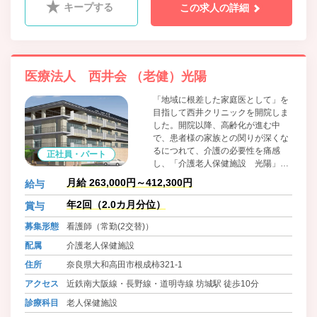
キープする
この求人の詳細
医療法人 西井会 （老健）光陽
「地域に根差した家庭医として」を
目指して西井クリニックを開院しま
した。開院以降、高齢化が進む中
で、患者様の家族との関りが深くな
るにつれて、介護の必要性を痛感
正社員・パート
し、「介護老人保健施設 光陽」を
開設いたしました。提供されるサー
月給 263,000円～412,300円
給与
ビスの一つ一つは「利用者様の目標
のために」効果的なものでありたい
年2回（2.0カ月分位）
賞与
と考えています。今後も引き続き、
募集形態
看護師（常勤(2交替)）
さらなる介護サービスの質の向上を
目指し、専門性を追求したサービス
配属
介護老人保健施設
を提供するためには、職員それぞれ
住所
奈良県大和高田市根成柿321-1
の成長なくしてはならないものと考
え職員教育に真摯に取り組んでまい
アクセス
近鉄南大阪線・長野線・道明寺線 坊城駅 徒歩10分
ります。
診療科目
老人保健施設