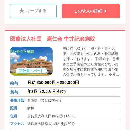
キープする
この求人の詳細
医療法人社団 憲仁会 中井記念病院
主に消化器（肝・胆・膵・胃・大
腸）の疾患を中心に内科・外科診療
を行っております。 手術では、患者
さまに手術後のより負担の少ないお
腹を切らずに腹腔鏡を用いて最小限
正社員・パート
の傷で治療を行っています。 令和2
年3月から腹腔鏡も新たに更新し、
月給 250,000円～290,000円
給与
最新の医療機器で手術のできる環境
を整えています。
年2回（2.5カ月分位）
賞与
募集形態
看護師（常勤(2交替)）
配属
病棟
住所
奈良県大和高田市根成柿151-1
アクセス
近鉄南大阪線 坊城駅 徒歩20分