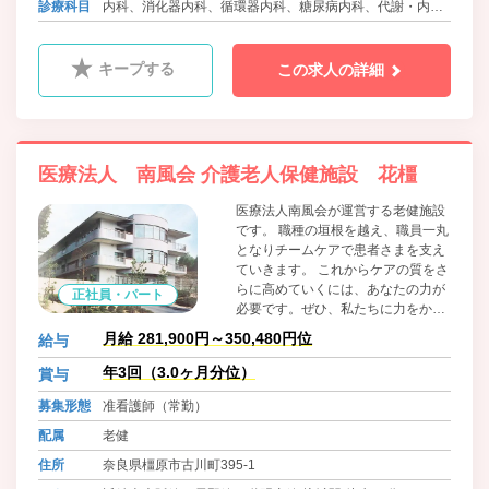
診療科目
内科、消化器内科、循環器内科、糖尿病内科、代謝・内分
泌内科、外科、消化器外科、肛門外科、整形外科、ﾘﾊﾋﾞﾘﾃｰ
ｼｮﾝ科、眼科、脳神経外科
キープする
この求人の詳細
医療法人 南風会 介護老人保健施設 花橿
医療法人南風会が運営する老健施設
です。 職種の垣根を越え、職員一丸
となりチームケアで患者さまを支え
ていきます。 これからケアの質をさ
らに高めていくには、あなたの力が
正社員・パート
必要です。ぜひ、私たちに力をかし
てください。
月給 281,900円～350,480円位
給与
年3回（3.0ヶ月分位）
賞与
募集形態
准看護師（常勤）
配属
老健
住所
奈良県橿原市古川町395-1