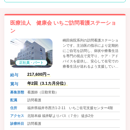
医療法人 健康会 いちご訪問看護ステーショ
ン
嶋田病院系列の訪問看護ステーショ
ンです。主治医の指示により定期的
にご自宅を訪問し、病状や療養生活
を専門の視点で見守り、ケア・アド
バイスを提供し、安心して在宅での
正社員・パート
療養生活が送れるよう支援していま
す。また、24時間対応体制をとって
217,600円～
給与
おり、緊急時の対応も行っていま
す。
年2回（3.1カ月分位）
賞与
募集形態
看護師（日勤常勤）
配属
訪問看護
住所
福井県福井市西方1-2-11 いちご在宅支援センター4階
アクセス
北陸本線 福井駅よりバス（７分） 徒歩2分
診療科目
訪問看護