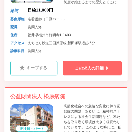
制度が始まるまでの歴史とそこにか
けた人々の想いをご紹介します。訪
日給11,000円
給与
問入浴のパイオニアである代表の人
生を懸けた仕事は、現在の当社の原
募集形態
准看護師（日勤パート）
点として、スタッフに引き継がれて
配属
訪問入浴
いるのです。
住所
福井県福井市灯明寺1-1403
アクセス
えちぜん鉄道三国芦原線 新田塚駅 徒歩5分
診療科目
訪問入浴
キープする
この求人の詳細
公益財団法人 松原病院
高齢化社会への急速な変化に伴う認
知症の問題、あるいは、精神的スト
レスによる社会生活問題など、私た
ちを取り巻く環境は大きく様変わり
しています。 このような時代に、私
正社員・パート