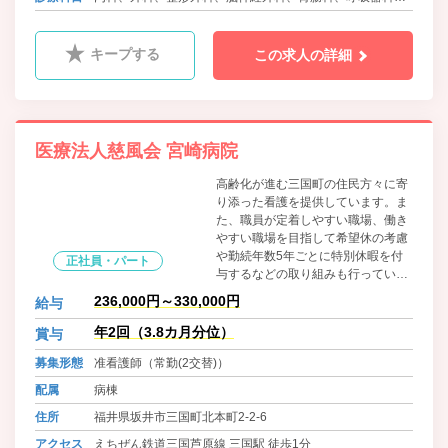
泌尿器科、循環器科、心臓血管外科、肛門科、眼科、皮膚
科、ﾘﾊﾋﾞﾘﾃｰｼｮﾝ科、放射線科
キープする
この求人の詳細
医療法人慈風会 宮崎病院
高齢化が進む三国町の住民方々に寄
り添った看護を提供しています。ま
た、職員が定着しやすい職場、働き
やすい職場を目指して希望休の考慮
や勤続年数5年ごとに特別休暇を付
正社員・パート
与するなどの取り組みも行っていま
す。
236,000円～330,000円
給与
年2回（3.8カ月分位）
賞与
募集形態
准看護師（常勤(2交替)）
配属
病棟
住所
福井県坂井市三国町北本町2-2-6
アクセス
えちぜん鉄道三国芦原線 三国駅 徒歩1分