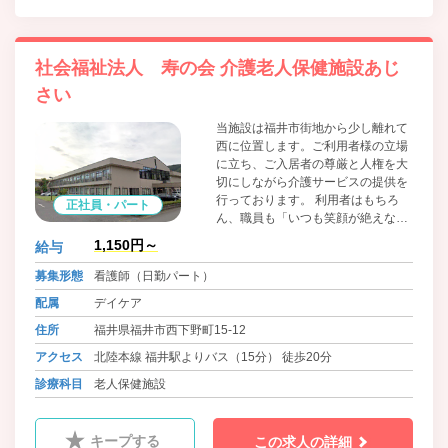
社会福祉法人 寿の会 介護老人保健施設あじ
さい
当施設は福井市街地から少し離れて
西に位置します。ご利用者様の立場
に立ち、ご入居者の尊厳と人権を大
切にしながら介護サービスの提供を
行っております。 利用者はもちろ
正社員・パート
ん、職員も「いつも笑顔が絶えな
い」事業所作りを進めています。
1,150円～
給与
募集形態
看護師（日勤パート）
配属
デイケア
住所
福井県福井市西下野町15-12
アクセス
北陸本線 福井駅よりバス（15分） 徒歩20分
診療科目
老人保健施設
キープする
この求人の詳細