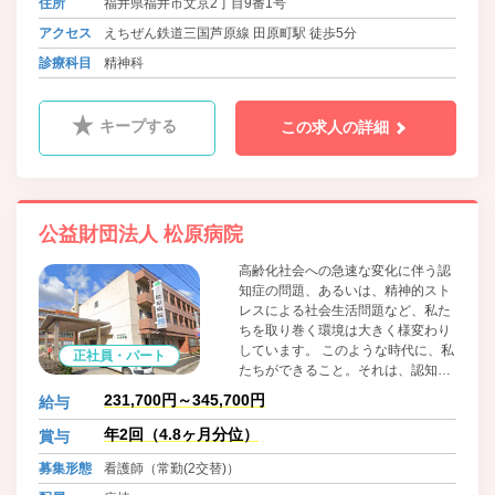
住所
福井県福井市文京2丁目9番1号
そして、地域の中に溶け込みあいな
がら、心あたたかくケアしていける
アクセス
えちぜん鉄道三国芦原線 田原町駅 徒歩5分
ような社会作りに貢献したいと考え
診療科目
精神科
ています。
キープする
この求人の詳細
公益財団法人 松原病院
高齢化社会への急速な変化に伴う認
知症の問題、あるいは、精神的スト
レスによる社会生活問題など、私た
ちを取り巻く環境は大きく様変わり
しています。 このような時代に、私
正社員・パート
たちができること。それは、認知症
や心の病を抱える方に対して、ある
231,700円～345,700円
給与
いはご家族に対して十分な心のケア
を行うことです。 医師、看護師、ソ
年2回（4.8ヶ月分位）
賞与
ーシャルワーカーをはじめすべての
募集形態
看護師（常勤(2交替)）
スタッフがチーム医療を心がけ、患
者さんやご家族の立場にたった質の