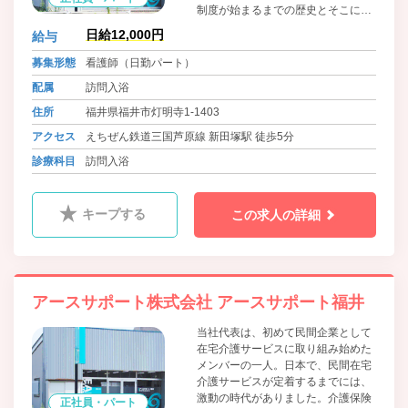
制度が始まるまでの歴史とそこにか
けた人々の想いをご紹介します。訪
日給12,000円
給与
問入浴のパイオニアである代表の人
生を懸けた仕事は、現在の当社の原
募集形態
看護師（日勤パート）
点として、スタッフに引き継がれて
配属
訪問入浴
いるのです。
住所
福井県福井市灯明寺1-1403
アクセス
えちぜん鉄道三国芦原線 新田塚駅 徒歩5分
診療科目
訪問入浴
キープする
この求人の詳細
アースサポート株式会社 アースサポート福井
当社代表は、初めて民間企業として
在宅介護サービスに取り組み始めた
メンバーの一人。日本で、民間在宅
介護サービスが定着するまでには、
激動の時代がありました。介護保険
正社員・パート