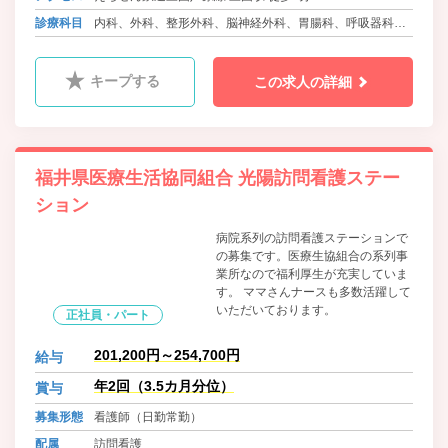
診療科目
内科、外科、整形外科、脳神経外科、胃腸科、呼吸器科、
泌尿器科、循環器科、心臓血管外科、肛門科、眼科、皮膚
科、ﾘﾊﾋﾞﾘﾃｰｼｮﾝ科、放射線科
キープする
この求人の詳細
福井県医療生活協同組合 光陽訪問看護ステー
ション
病院系列の訪問看護ステーションで
の募集です。医療生協組合の系列事
業所なので福利厚生が充実していま
す。 ママさんナースも多数活躍して
いただいております。
正社員・パート
201,200円～254,700円
給与
年2回（3.5カ月分位）
賞与
募集形態
看護師（日勤常勤）
配属
訪問看護