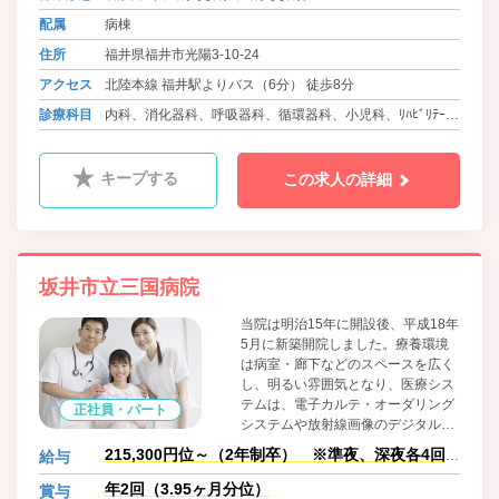
配属
病棟
住所
福井県福井市光陽3-10-24
アクセス
北陸本線 福井駅よりバス（6分） 徒歩8分
診療科目
内科、消化器科、呼吸器科、循環器科、小児科、ﾘﾊﾋﾞﾘﾃｰｼｮ
ﾝ科、ｱﾚﾙｷﾞｰ科、放射線科
キープする
この求人の詳細
坂井市立三国病院
当院は明治15年に開設後、平成18年
5月に新築開院しました。療養環境
は病室・廊下などのスペースを広く
し、明るい雰囲気となり、医療シス
テムは、電子カルテ・オーダリング
正社員・パート
システムや放射線画像のデジタル化
などを含む“ＩＴ化”により、効率
215,300円位～（2年制卒） ※準夜、深夜各4回
給与
化・迅速化を図りました。また、Ｃ
含む
Ｔ、ＭＲ、内視鏡を含む高性能の診
年2回（3.95ヶ月分位）
賞与