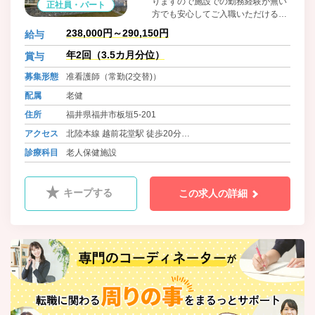
りますので施設での勤務経験が無い
正社員・パート
方でも安心してご入職いただけるか
と思います。
238,000円～290,150円
給与
年2回（3.5カ月分位）
賞与
募集形態
准看護師（常勤(2交替)）
配属
老健
住所
福井県福井市板垣5-201
アクセス
北陸本線 越前花堂駅 徒歩20分
福井鉄道福武線 赤十字前駅よりバス（5分） 徒歩2分
診療科目
老人保健施設
キープする
この求人の詳細