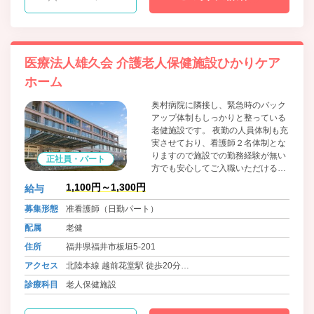
医療法人雄久会 介護老人保健施設ひかりケア
ホーム
奥村病院に隣接し、緊急時のバック
アップ体制もしっかりと整っている
老健施設です。 夜勤の人員体制も充
実させており、看護師２名体制とな
りますので施設での勤務経験が無い
正社員・パート
方でも安心してご入職いただけるか
と思います。
1,100円～1,300円
給与
募集形態
准看護師（日勤パート）
配属
老健
住所
福井県福井市板垣5-201
アクセス
北陸本線 越前花堂駅 徒歩20分
福井鉄道福武線 赤十字前駅よりバス（5分） 徒歩2分
診療科目
老人保健施設