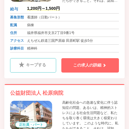
たちができること。それは、認知症
や心の病を抱える方に対して、ある
1,200円～1,500円
給与
いはご家族に対して十分な心のケア
を行うことです。 医師、看護師、ソ
募集形態
看護師（日勤パート）
ーシャルワーカーをはじめすべての
配属
病棟
スタッフがチーム医療を心がけ、患
者さんやご家族の立場にたった質の
住所
福井県福井市文京2丁目9番1号
高い医療技術を提供していきます。
アクセス
えちぜん鉄道三国芦原線 田原町駅 徒歩5分
そして、地域の中に溶け込みあいな
がら、心あたたかくケアしていける
診療科目
精神科
ような社会作りに貢献したいと考え
ています。
キープする
この求人の詳細
公益財団法人 松原病院
高齢化社会への急速な変化に伴う認
知症の問題、あるいは、精神的スト
レスによる社会生活問題など、私た
ちを取り巻く環境は大きく様変わり
しています。 このような時代に、私
正社員・パート
たちができること。それは、認知症