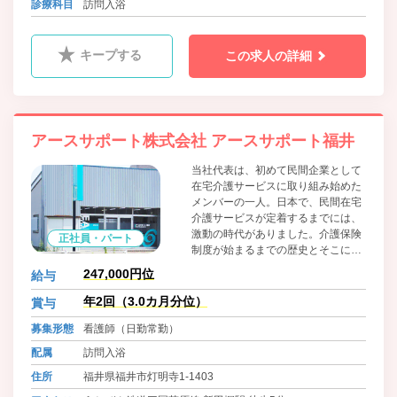
診療科目
訪問入浴
キープする
この求人の詳細
アースサポート株式会社 アースサポート福井
当社代表は、初めて民間企業として
在宅介護サービスに取り組み始めた
メンバーの一人。日本で、民間在宅
介護サービスが定着するまでには、
激動の時代がありました。介護保険
正社員・パート
制度が始まるまでの歴史とそこにか
けた人々の想いをご紹介します。訪
247,000円位
給与
問入浴のパイオニアである代表の人
生を懸けた仕事は、現在の当社の原
年2回（3.0カ月分位）
賞与
点として、スタッフに引き継がれて
募集形態
看護師（日勤常勤）
いるのです。
配属
訪問入浴
住所
福井県福井市灯明寺1-1403