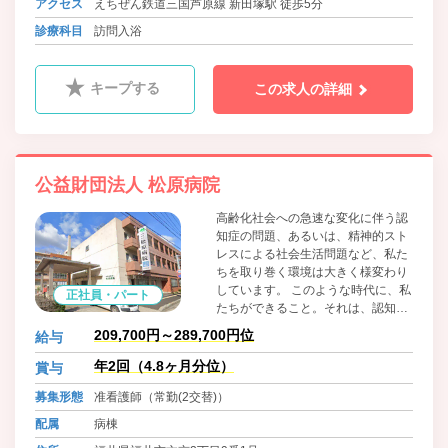
アクセス
えちぜん鉄道三国芦原線 新田塚駅 徒歩5分
診療科目
訪問入浴
キープする
この求人の詳細
公益財団法人 松原病院
高齢化社会への急速な変化に伴う認
知症の問題、あるいは、精神的スト
レスによる社会生活問題など、私た
ちを取り巻く環境は大きく様変わり
しています。 このような時代に、私
正社員・パート
たちができること。それは、認知症
や心の病を抱える方に対して、ある
209,700円～289,700円位
給与
いはご家族に対して十分な心のケア
を行うことです。 医師、看護師、ソ
年2回（4.8ヶ月分位）
賞与
ーシャルワーカーをはじめすべての
募集形態
准看護師（常勤(2交替)）
スタッフがチーム医療を心がけ、患
者さんやご家族の立場にたった質の
配属
病棟
高い医療技術を提供していきます。