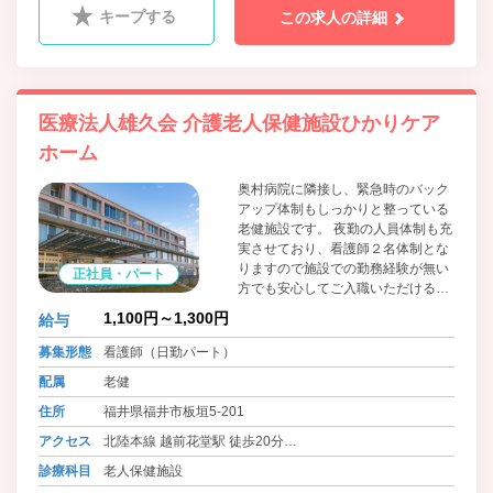
キープする
この求人の詳細
医療法人雄久会 介護老人保健施設ひかりケア
ホーム
奥村病院に隣接し、緊急時のバック
アップ体制もしっかりと整っている
老健施設です。 夜勤の人員体制も充
実させており、看護師２名体制とな
りますので施設での勤務経験が無い
正社員・パート
方でも安心してご入職いただけるか
と思います。
1,100円～1,300円
給与
募集形態
看護師（日勤パート）
配属
老健
住所
福井県福井市板垣5-201
アクセス
北陸本線 越前花堂駅 徒歩20分
福井鉄道福武線 赤十字前駅よりバス（5分） 徒歩2分
診療科目
老人保健施設