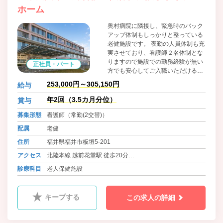
ホーム
奥村病院に隣接し、緊急時のバック
アップ体制もしっかりと整っている
老健施設です。 夜勤の人員体制も充
実させており、看護師２名体制とな
りますので施設での勤務経験が無い
正社員・パート
方でも安心してご入職いただけるか
と思います。
253,000円～305,150円
給与
年2回（3.5カ月分位）
賞与
募集形態
看護師（常勤(2交替)）
配属
老健
住所
福井県福井市板垣5-201
アクセス
北陸本線 越前花堂駅 徒歩20分
福井鉄道福武線 赤十字前駅よりバス（5分） 徒歩2分
診療科目
老人保健施設
キープする
この求人の詳細