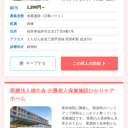
や心の病を抱える方に対して、ある
1,200円～
給与
いはご家族に対して十分な心のケア
を行うことです。 医師、看護師、ソ
募集形態
准看護師（日勤パート）
ーシャルワーカーをはじめすべての
配属
病棟
スタッフがチーム医療を心がけ、患
者さんやご家族の立場にたった質の
住所
福井県福井市文京2丁目9番1号
高い医療技術を提供していきます。
アクセス
えちぜん鉄道三国芦原線 田原町駅 徒歩5分
そして、地域の中に溶け込みあいな
がら、心あたたかくケアしていける
診療科目
精神科
ような社会作りに貢献したいと考え
ています。
キープする
この求人の詳細
医療法人雄久会 介護老人保健施設ひかりケア
ホーム
奥村病院に隣接し、緊急時のバック
アップ体制もしっかりと整っている
老健施設です。 夜勤の人員体制も充
実させており、看護師２名体制とな