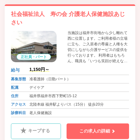
社会福祉法人 寿の会 介護老人保健施設あじ
さい
当施設は福井市街地から少し離れて
西に位置します。ご利用者様の立場
に立ち、ご入居者の尊厳と人権を大
切にしながら介護サービスの提供を
行っております。 利用者はもちろ
正社員・パート
ん、職員も「いつも笑顔が絶えな
い」事業所作りを進めています。
1,150円～
給与
募集形態
准看護師（日勤パート）
配属
デイケア
住所
福井県福井市西下野町15-12
アクセス
北陸本線 福井駅よりバス（15分） 徒歩20分
診療科目
老人保健施設
キープする
この求人の詳細