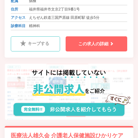
配属
病棟
高い医療技術を提供していきます。
住所
福井県福井市文京2丁目9番1号
そして、地域の中に溶け込みあいな
がら、心あたたかくケアしていける
アクセス
えちぜん鉄道三国芦原線 田原町駅 徒歩5分
ような社会作りに貢献したいと考え
診療科目
精神科
ています。
キープする
この求人の詳細
医療法人雄久会 介護老人保健施設ひかりケア