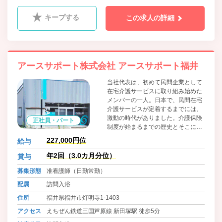
キープする
この求人の詳細
アースサポート株式会社 アースサポート福井
当社代表は、初めて民間企業として
在宅介護サービスに取り組み始めた
メンバーの一人。日本で、民間在宅
介護サービスが定着するまでには、
激動の時代がありました。介護保険
正社員・パート
制度が始まるまでの歴史とそこにか
けた人々の想いをご紹介します。訪
227,000円位
給与
問入浴のパイオニアである代表の人
生を懸けた仕事は、現在の当社の原
年2回（3.0カ月分位）
賞与
点として、スタッフに引き継がれて
募集形態
准看護師（日勤常勤）
いるのです。
配属
訪問入浴
住所
福井県福井市灯明寺1-1403
アクセス
えちぜん鉄道三国芦原線 新田塚駅 徒歩5分