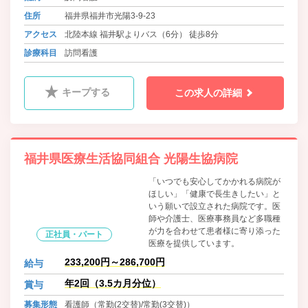
住所
福井県福井市光陽3-9-23
アクセス
北陸本線 福井駅よりバス（6分） 徒歩8分
診療科目
訪問看護
キープする
この求人の詳細
福井県医療生活協同組合 光陽生協病院
「いつでも安心してかかれる病院が
ほしい」「健康で長生きしたい」と
いう願いで設立された病院です。医
師や介護士、医療事務員など多職種
が力を合わせて患者様に寄り添った
正社員・パート
医療を提供しています。
233,200円～286,700円
給与
年2回（3.5カ月分位）
賞与
募集形態
看護師（常勤(2交替)/常勤(3交替)）