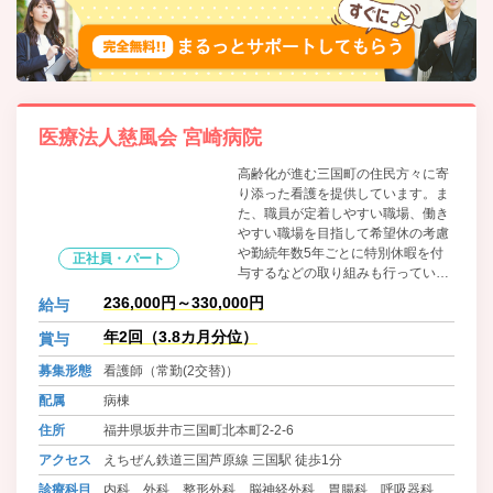
医療法人慈風会 宮崎病院
高齢化が進む三国町の住民方々に寄
り添った看護を提供しています。ま
た、職員が定着しやすい職場、働き
やすい職場を目指して希望休の考慮
や勤続年数5年ごとに特別休暇を付
正社員・パート
与するなどの取り組みも行っていま
す。
236,000円～330,000円
給与
年2回（3.8カ月分位）
賞与
募集形態
看護師（常勤(2交替)）
配属
病棟
住所
福井県坂井市三国町北本町2-2-6
アクセス
えちぜん鉄道三国芦原線 三国駅 徒歩1分
診療科目
内科、外科、整形外科、脳神経外科、胃腸科、呼吸器科、