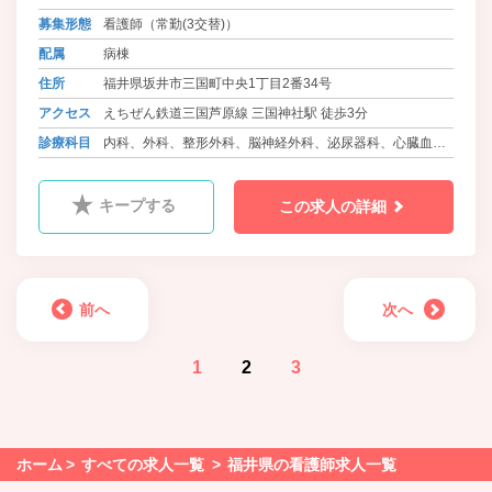
断機器を導入し、治療・手術設備
募集形態
看護師（常勤(3交替)）
（内視鏡下手術機器を含め）およ
び、産科機器・設備を一新しまし
配属
病棟
た。また、放射線治療など特殊な医
住所
福井県坂井市三国町中央1丁目2番34号
療を必要とする難治性の疾患につい
ては、県内の基幹病院と積極的に連
アクセス
えちぜん鉄道三国芦原線 三国神社駅 徒歩3分
携しています。
診療科目
内科、外科、整形外科、脳神経外科、泌尿器科、心臓血管
外科、眼科、耳鼻咽喉科、皮膚科、産婦人科、小児科、ﾘﾊ
ﾋﾞﾘﾃｰｼｮﾝ科
キープする
この求人の詳細
前へ
次へ
1
2
3
ホーム
すべての求人一覧
福井県の看護師求人一覧