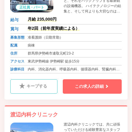
と、それをバックアップする最新鋭
の設備機器。 ハイテクノロジーの結
正社員・パート
集と、そして何よりも大切なのは人
の温もりです。 人と医療を結ぶ。当
月給 235,000円
給与
クリニックは一人ひとりの健康と幸
せを見守ります。 医療を通じて、地
年2回（前年度実績による）
賞与
域社会に貢献しませんか。 現在従業
募集形態
准看護師（日勤常勤）
員数80名のアットホームな雰囲気の
職場です。 しっかりフォローしてい
配属
病棟
きますので、安心してお仕事いただ
住所
群馬県伊勢崎市連取元町23-2
けます！ 19床2人夜勤ですので安心
です。 当院は日本透析医学会の教育
アクセス
東武伊勢崎線 伊勢崎駅 徒歩15分
関連施設です。 透析未経験でも可。
診療科目
内科、消化器内科、呼吸器内科、循環器内科、腎臓内科、
1からお教えします。チャレンジし
てみませんか！
リウマチ科、ｱﾚﾙｷﾞｰ科、人工透析内科、放射線科、糖尿病
内科
キープする
この求人の詳細
渡辺内科クリニック
渡辺内科クリニックでは、共に頑張
っていただける経験豊富なスタッフ