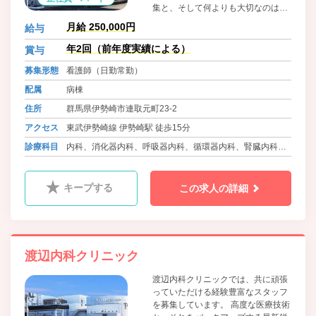
集と、そして何よりも大切なのは人
の温もりです。 人と医療を結ぶ。当
月給 250,000円
給与
クリニックは一人ひとりの健康と幸
せを見守ります。 医療を通じて、地
年2回（前年度実績による）
賞与
域社会に貢献しませんか。 現在従業
募集形態
看護師（日勤常勤）
員数80名のアットホームな雰囲気の
職場です。 しっかりフォローしてい
配属
病棟
きますので、安心してお仕事いただ
住所
群馬県伊勢崎市連取元町23-2
けます！ 19床2人夜勤ですので安心
です。 当院は日本透析医学会の教育
アクセス
東武伊勢崎線 伊勢崎駅 徒歩15分
関連施設です。 透析未経験でも可。
診療科目
内科、消化器内科、呼吸器内科、循環器内科、腎臓内科、
1からお教えします。チャレンジし
てみませんか！
リウマチ科、ｱﾚﾙｷﾞｰ科、人工透析内科、放射線科、糖尿病
内科
キープする
この求人の詳細
渡辺内科クリニック
渡辺内科クリニックでは、共に頑張
っていただける経験豊富なスタッフ
を募集しています。 高度な医療技術