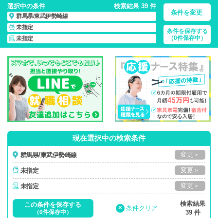
選択中の条件
検索結果 39 件
条件を変更
群馬県/東武伊勢崎線
未指定
条件を保存する
群馬県/東武伊勢崎線/正社員・パート・応援ナース・派遣
の
（0件保存中）
未指定
看護師求人・派遣・転職・募集一覧
現在選択中の検索条件
変更＞
群馬県/東武伊勢崎線
変更＞
未指定
変更＞
未指定
検索結果
この条件を保存する
×
条件クリア
（0件保存中）
39 件