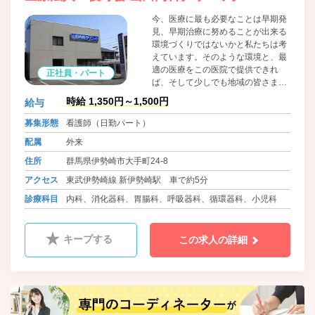
今、医療に最も必要なことは早期発
見、早期治療に努めることが出来る
環境づくりではないかと私たちは考
えています。そのような環境と、最
適の医療をこの医院で提供できれ
正社員・パート
ば、そして少しでも地域の皆さまの
お役に立てればと思います。 体調が
時給 1,350円～1,500円
給与
優れないと感じたり、健康に対して
不安を抱いたりしたときは、一人で
募集形態
看護師（日勤パート）
悩まずにお聞かせください。患者さ
配属
外来
まとの信頼関係を築くことで、もっ
と素敵な医療環境を提供することが
住所
群馬県伊勢崎市大手町24-8
出来ると私たちは信じています。
アクセス
東武伊勢崎線 新伊勢崎駅 車で約5分
診療科目
内科、消化器科、胃腸科、呼吸器科、循環器科、小児科
キープする
この求人の詳細