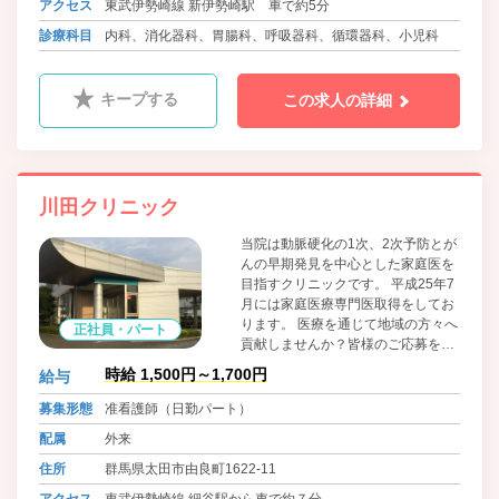
アクセス
東武伊勢崎線 新伊勢崎駅 車で約5分
診療科目
内科、消化器科、胃腸科、呼吸器科、循環器科、小児科
キープする
この求人の詳細
川田クリニック
当院は動脈硬化の1次、2次予防とが
んの早期発見を中心とした家庭医を
目指すクリニックです。 平成25年7
月には家庭医療専門医取得をしてお
ります。 医療を通じて地域の方々へ
正社員・パート
貢献しませんか？皆様のご応募を心
よりお待ちしております。
時給 1,500円～1,700円
給与
募集形態
准看護師（日勤パート）
配属
外来
住所
群馬県太田市由良町1622-11