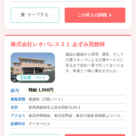
東武伊勢崎線 茂林寺駅より車7分位
キープする
この求人の詳細
株式会社レオパレス２１ あずみ苑館林
施設の建築から管理・運営、そして
介護スタッフによる介護サービスに
至るまで自社一貫で行ってまいりま
す。私達と一緒に働きませんか。
正社員・パート
時給 1,500円
給与
募集形態
看護師（日勤パート）
住所
群馬県館林市上赤生田町4144-1
アクセス
東武伊勢崎線、東武佐野線、東武小泉線 館林駅よりバス8
分位 徒歩1分
診療科目
デイサービス
東武伊勢崎線 茂林寺駅より車7分位