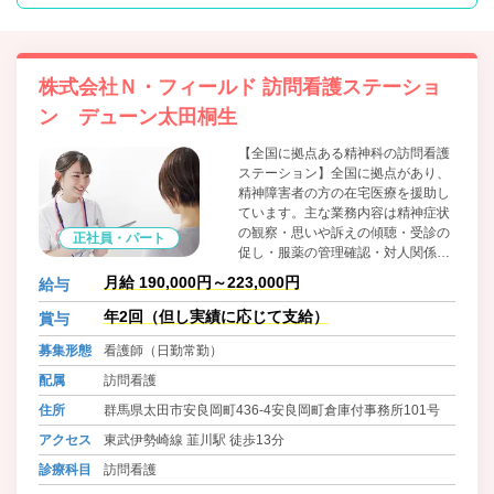
株式会社Ｎ・フィールド 訪問看護ステーショ
ン デューン太田桐生
【全国に拠点ある精神科の訪問看護
ステーション】全国に拠点があり、
精神障害者の方の在宅医療を援助し
ています。主な業務内容は精神症状
の観察・思いや訴えの傾聴・受診の
正社員・パート
促し・服薬の管理確認・対人関係日
常生活の支援です。今後も全国に拠
月給 190,000円～223,000円
給与
点を増やしていき、看護師の管理者
の登用も積極的に行なって参りま
年2回（但し実績に応じて支給）
賞与
す。
募集形態
看護師（日勤常勤）
配属
訪問看護
住所
群馬県太田市安良岡町436-4安良岡町倉庫付事務所101号
アクセス
東武伊勢崎線 韮川駅 徒歩13分
診療科目
訪問看護