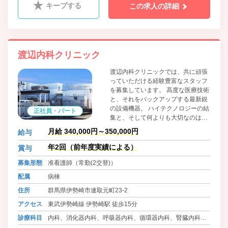
インクリニック科、眼科、ﾘﾊﾋﾞﾘﾃｰｼｮﾝ科
キープする
この求人の詳細
渡辺内科クリニック
渡辺内科クリニックでは、共に頑張
っていただける経験豊富なスタッフ
を募集しています。 高度な医療技術
と、それをバックアップする最新鋭
の設備機器。 ハイテクノロジーの結
正社員・パート
集と、そして何よりも大切なのは人
の温もりです。 人と医療を結ぶ。当
月給 340,000円～350,000円
給与
クリニックは一人ひとりの健康と幸
せを見守ります。 医療を通じて、地
年2回（前年度実績による）
賞与
域社会に貢献しませんか。 現在従業
募集形態
准看護師（常勤(2交替)）
員数80名のアットホームな雰囲気の
職場です。 しっかりフォローしてい
配属
病棟
きますので、安心してお仕事いただ
住所
群馬県伊勢崎市連取元町23-2
けます！ 19床2人夜勤ですので安心
です。 当院は日本透析医学会の教育
アクセス
東武伊勢崎線 伊勢崎駅 徒歩15分
関連施設です。 透析未経験でも可。
診療科目
内科、消化器内科、呼吸器内科、循環器内科、腎臓内科、
1からお教えします。チャレンジし
てみませんか！