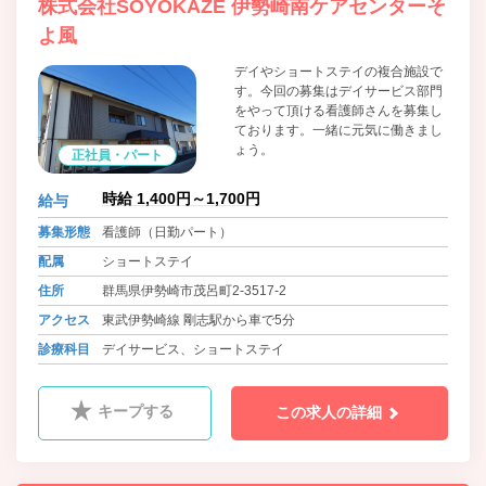
株式会社SOYOKAZE 伊勢崎南ケアセンターそ
よ風
デイやショートステイの複合施設で
す。今回の募集はデイサービス部門
をやって頂ける看護師さんを募集し
ております。一緒に元気に働きまし
ょう。
正社員・パート
時給 1,400円～1,700円
給与
募集形態
看護師（日勤パート）
配属
ショートステイ
住所
群馬県伊勢崎市茂呂町2-3517-2
アクセス
東武伊勢崎線 剛志駅から車で5分
診療科目
デイサービス、ショートステイ
キープする
この求人の詳細