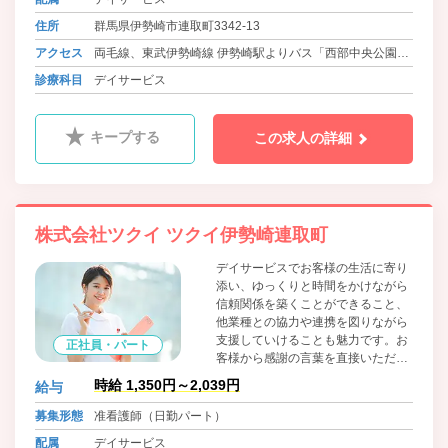
住所
群馬県伊勢崎市連取町3342‐13
アクセス
両毛線、東武伊勢崎線 伊勢崎駅よりバス「西部中央公園」
下車 徒歩4分
診療科目
デイサービス
キープする
この求人の詳細
株式会社ツクイ ツクイ伊勢崎連取町
デイサービスでお客様の生活に寄り
添い、ゆっくりと時間をかけながら
信頼関係を築くことができること、
他業種との協力や連携を図りながら
支援していけることも魅力です。お
正社員・パート
客様から感謝の言葉を直接いただけ
ることがやりがいにも繋がります。
時給 1,350円～2,039円
給与
日勤の勤務でワークライフバランス
に合わせた働き方ができます。
募集形態
准看護師（日勤パート）
配属
デイサービス