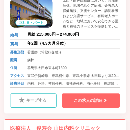
太田・館林医療圏において、急性期
病棟、地域包括ケア病棟、介護老人
保健施設、支援センター、訪問看護
および介護サービス、有料老人ホー
ムなど、地域において安心できる医
正社員・パート
療と福祉のサービスを提供している
医療法人です。 14科の標榜診療科に
月給 215,000円～274,000円
給与
加え、膝関節・スポーツ外来、肝臓
外来、乳腺外来、甲状腺外来、下肢
年2回（4.3カ月分位）
賞与
静脈瘤外来といった特殊外来も開
募集形態
看護師（常勤(2交替)）
設。急性期医療はもちろん、治療終
了後の回復期リハビリテーション
配属
病棟
(PT/OT/ST)にも力を入れています。
住所
群馬県太田市東本町1800
さらに周辺の医療機関との連携に基
づいた2次救急を行うなど、地域へ
アクセス
東武伊勢崎線、東武桐生線、東武小泉線 太田駅より車10分
の貢献を第一に考えた運営を行って
位
診療科目
内科、外科、整形外科、脳神経外科、消化器科、循環器
います。
高崎線、秩父鉄道 熊谷駅より車30分位
科、腎臓内科、精神科、皮膚科、ﾘﾊﾋﾞﾘﾃｰｼｮﾝ科
キープする
この求人の詳細
医療法人 俊寿会 山田内科クリニック