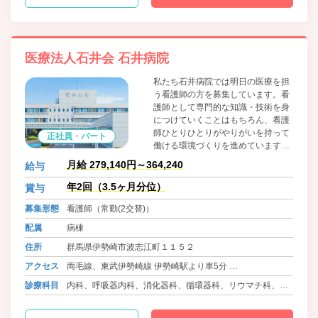
医療法人石井会 石井病院
私たち石井病院では明日の医療を担
う看護師の方を募集しています。看
護師として専門的な知識・技術を身
につけていくことはもちろん、看護
師ひとりひとりがやりがいを持って
正社員・パート
働ける環境づくりを進めています。
私達と共に未来を切り開いてみませ
月給 279,140円～364,240
給与
んか？
年2回（3.5ヶ月分位）
賞与
募集形態
看護師（常勤(2交替)）
配属
病棟
住所
群馬県伊勢崎市波志江町１１５２
アクセス
両毛線、東武伊勢崎線 伊勢崎駅より車5分
高崎線 本庄駅より車30分
診療科目
内科、呼吸器内科、消化器科、循環器科、リウマチ科、外
科、肛門科、形成外科、整形外科、皮膚科、ｱﾚﾙｷﾞｰ科、ペ