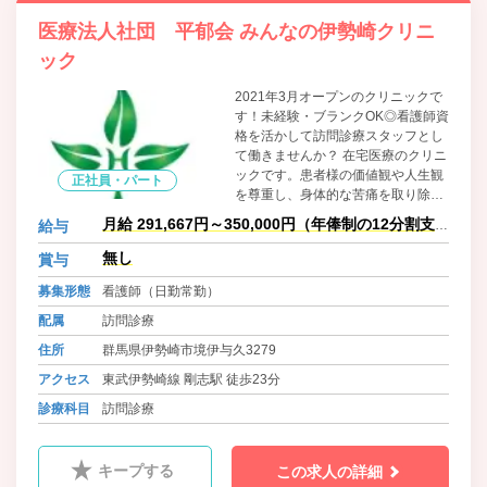
医療法人社団 平郁会 みんなの伊勢崎クリニ
ック
2021年3月オープンのクリニックで
す！未経験・ブランクOK◎看護師資
格を活かして訪問診療スタッフとし
て働きませんか？ 在宅医療のクリニ
ックです。患者様の価値観や人生観
正社員・パート
を尊重し、身体的な苦痛を取り除く
だけでなく生きがい・満足度を向上
月給 291,667円～350,000円（年俸制の12分割支
給与
させるためのサポートを心がけてい
給）
ます。そんな当クリニックでは、こ
無し
賞与
れから一緒に働いてくれる看護師さ
募集形態
看護師（日勤常勤）
んを募集します。
配属
訪問診療
住所
群馬県伊勢崎市境伊与久3279
アクセス
東武伊勢崎線 剛志駅 徒歩23分
診療科目
訪問診療
キープする
この求人の詳細