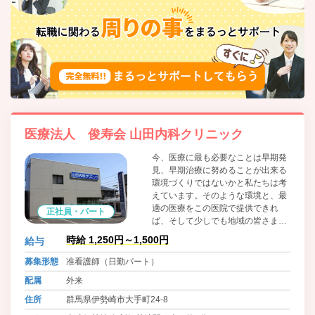
医療法人 俊寿会 山田内科クリニック
今、医療に最も必要なことは早期発
見、早期治療に努めることが出来る
環境づくりではないかと私たちは考
えています。そのような環境と、最
適の医療をこの医院で提供できれ
正社員・パート
ば、そして少しでも地域の皆さまの
お役に立てればと思います。 体調が
時給 1,250円～1,500円
給与
優れないと感じたり、健康に対して
不安を抱いたりしたときは、一人で
募集形態
准看護師（日勤パート）
悩まずにお聞かせください。患者さ
配属
外来
まとの信頼関係を築くことで、もっ
と素敵な医療環境を提供することが
住所
群馬県伊勢崎市大手町24-8
出来ると私たちは信じています。