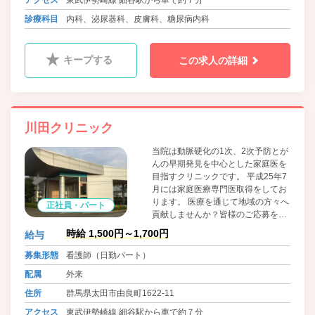
アクセス
東武伊勢崎線 細谷駅から車で約７分
診療科目
内科、泌尿器科、皮膚科、糖尿病内科
キープする
この求人の詳細
川田クリニック
当院は動脈硬化の1次、2次予防とが
んの早期発見を中心とした家庭医を
目指すクリニックです。 平成25年7
月には家庭医療専門医取得をしてお
ります。 医療を通じて地域の方々へ
正社員・パート
貢献しませんか？皆様のご応募を心
よりお待ちしております。
時給 1,500円～1,700円
給与
募集形態
看護師（日勤パート）
配属
外来
住所
群馬県太田市由良町1622-11
アクセス
東武伊勢崎線 細谷駅から車で約７分