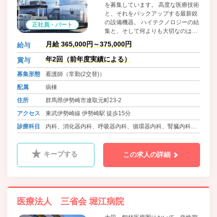
を募集しています。 高度な医療技術
と、それをバックアップする最新鋭
の設備機器。 ハイテクノロジーの結
正社員・パート
集と、そして何よりも大切なのは人
の温もりです。 人と医療を結ぶ。当
月給 365,000円～375,000円
給与
クリニックは一人ひとりの健康と幸
せを見守ります。 医療を通じて、地
年2回（前年度実績による）
賞与
域社会に貢献しませんか。 現在従業
募集形態
看護師（常勤(2交替)）
員数80名のアットホームな雰囲気の
職場です。 しっかりフォローしてい
配属
病棟
きますので、安心してお仕事いただ
住所
群馬県伊勢崎市連取元町23-2
けます！ 19床2人夜勤ですので安心
です。 当院は日本透析医学会の教育
アクセス
東武伊勢崎線 伊勢崎駅 徒歩15分
関連施設です。 透析未経験でも可。
診療科目
内科、消化器内科、呼吸器内科、循環器内科、腎臓内科、
1からお教えします。チャレンジし
てみませんか！
リウマチ科、ｱﾚﾙｷﾞｰ科、人工透析内科、放射線科、糖尿病
内科
キープする
この求人の詳細
医療法人 三省会 堀江病院