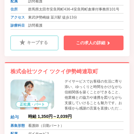
配属
訪問看護
住所
群馬県太田市安良岡町436-4安良岡町倉庫付事務所101号
アクセス
東武伊勢崎線 韮川駅 徒歩13分
診療科目
訪問看護
キープする
この求人の詳細
株式会社ツクイ ツクイ伊勢崎連取町
デイサービスでお客様の生活に寄り
添い、ゆっくりと時間をかけながら
信頼関係を築くことができること、
他業種との協力や連携を図りながら
支援していけることも魅力です。お
正社員・パート
客様から感謝の言葉を直接いただけ
ることがやりがいにも繋がります。
時給 1,350円～2,039円
給与
日勤の勤務でワークライフバランス
に合わせた働き方ができます。
募集形態
看護師（日勤パート）
配属
デイサービス