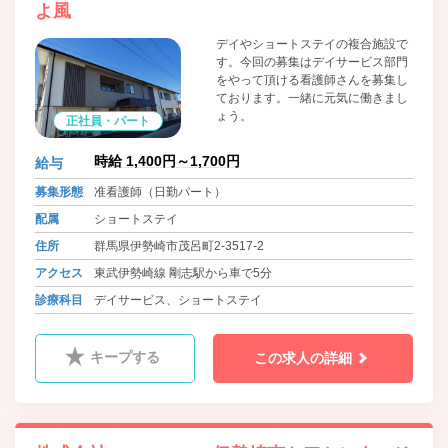
よ風
デイやショートステイの複合施設で
す。今回の募集はデイサービス部門
をやって頂ける看護師さんを募集し
ております。一緒に元気に働きまし
ょう。
正社員・パート
時給 1,400円～1,700円
給与
募集形態
准看護師（日勤パート）
配属
ショートステイ
住所
群馬県伊勢崎市茂呂町2-3517-2
アクセス
東武伊勢崎線 剛志駅から車で5分
診療科目
デイサービス、ショートステイ
キープする
この求人の詳細