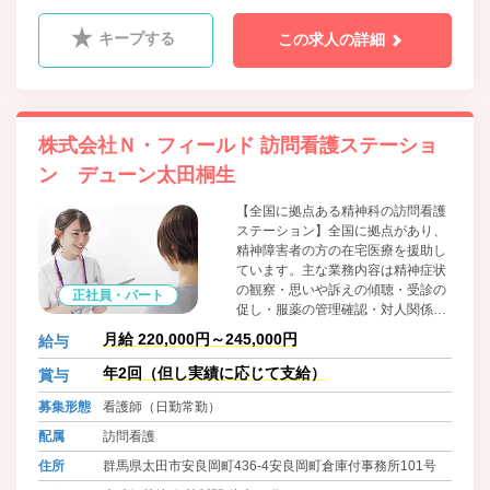
キープする
この求人の詳細
株式会社Ｎ・フィールド 訪問看護ステーショ
ン デューン太田桐生
【全国に拠点ある精神科の訪問看護
ステーション】全国に拠点があり、
精神障害者の方の在宅医療を援助し
ています。主な業務内容は精神症状
の観察・思いや訴えの傾聴・受診の
正社員・パート
促し・服薬の管理確認・対人関係日
常生活の支援です。今後も全国に拠
月給 220,000円～245,000円
給与
点を増やしていき、看護師の管理者
の登用も積極的に行なって参りま
年2回（但し実績に応じて支給）
賞与
す。
募集形態
看護師（日勤常勤）
配属
訪問看護
住所
群馬県太田市安良岡町436-4安良岡町倉庫付事務所101号