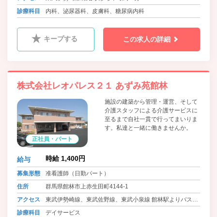
診療科目
内科、泌尿器科、皮膚科、糖尿病内科
キープする
この求人の詳細
株式会社レオパレス２１ あずみ苑館林
施設の建築から管理・運営、そして
介護スタッフによる介護サービスに
至るまで自社一貫で行ってまいりま
す。私達と一緒に働きませんか。
正社員・パート
時給 1,400円
給与
募集形態
准看護師（日勤パート）
住所
群馬県館林市上赤生田町4144-1
アクセス
東武伊勢崎線、東武佐野線、東武小泉線 館林駅よりバス8
分位 徒歩1分
診療科目
デイサービス