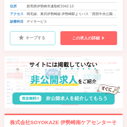
住所
群馬県伊勢崎市連取町3342‐13
アクセス
両毛線、東武伊勢崎線 伊勢崎駅よりバス「西部中央公園」
下車 徒歩4分
診療科目
デイサービス
キープする
この求人の詳細
株式会社SOYOKAZE 伊勢崎南ケアセンターそ