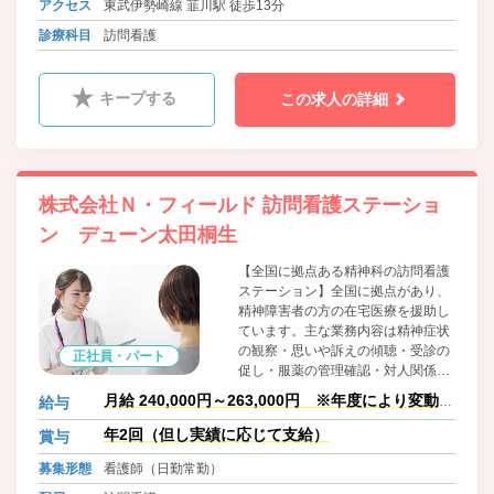
アクセス
東武伊勢崎線 韮川駅 徒歩13分
診療科目
訪問看護
キープする
この求人の詳細
株式会社Ｎ・フィールド 訪問看護ステーショ
ン デューン太田桐生
【全国に拠点ある精神科の訪問看護
ステーション】全国に拠点があり、
精神障害者の方の在宅医療を援助し
ています。主な業務内容は精神症状
の観察・思いや訴えの傾聴・受診の
正社員・パート
促し・服薬の管理確認・対人関係日
常生活の支援です。今後も全国に拠
月給 240,000円～263,000円 ※年度により変動あ
給与
点を増やしていき、看護師の管理者
り。※別途訪問件数手当。
の登用も積極的に行なって参りま
年2回（但し実績に応じて支給）
賞与
す。
募集形態
看護師（日勤常勤）