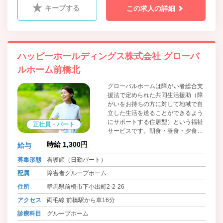
キープする
この求人の詳細
ハッピーホールディングス株式会社 グローバ
ルホーム前橋北
グローバルホームは障がい者総合支
援法で定められた共同生活援助（障
がいをお持ちの方に対して地域で自
立した生活を送ることができるよう
にサポートする住居型）という福祉
正社員・パート
サービスです。朝食・昼食・夕食の
提供やその他生活に関する相談等を
時給 1,300円
給与
行いながら自立した生活を目指して
いきます。 アパート・マンションタ
募集形態
看護師（日勤パート）
イプのグループホームで、すべての
配属
障害者グループホーム
部屋にバス・トイレがついているこ
とに加えて、必要最低限の家具や家
住所
群馬県前橋市下小出町2‐2‐26
電は入居時から、設置しています。
アクセス
両毛線 前橋駅から車16分
診療科目
グループホーム