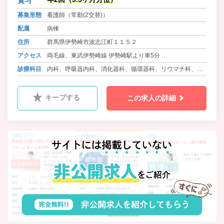
賞与
募集形態
看護師（常勤(2交替)）
配属
病棟
住所
群馬県伊勢崎市波志江町１１５２
アクセス
両毛線、東武伊勢崎線 伊勢崎駅より車5分
高崎線 本庄駅より車30分
診療科目
内科、呼吸器内科、消化器科、循環器科、リウマチ科、外
科、肛門科、形成外科、整形外科、皮膚科、ｱﾚﾙｷﾞｰ科、ペ
インクリニック科、眼科、ﾘﾊﾋﾞﾘﾃｰｼｮﾝ科
キープする
この求人の詳細