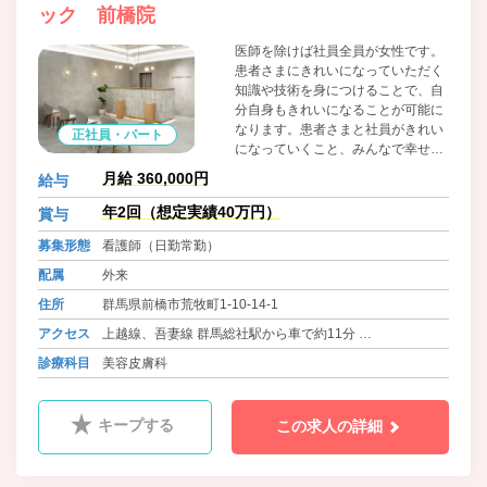
ック 前橋院
医師を除けば社員全員が女性です。
患者さまにきれいになっていただく
知識や技術を身につけることで、自
分自身もきれいになることが可能に
なります。患者さまと社員がきれい
正社員・パート
になっていくこと、みんなで幸せに
なっていくことができたら、それが
月給 360,000円
給与
一番素晴らしいことだと私たちは考
えています。 美容未経験の方でもや
年2回（想定実績40万円）
賞与
る気があり、一生懸命頑張れる方は
募集形態
看護師（日勤常勤）
歓迎いたします。皆さんのご応募を
お待ちしております。
配属
外来
住所
群馬県前橋市荒牧町1-10-14-1
アクセス
上越線、吾妻線 群馬総社駅から車で約11分
上毛線 中央前橋駅から車で約14分
診療科目
美容皮膚科
キープする
この求人の詳細