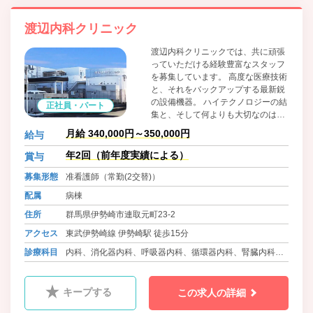
渡辺内科クリニック
渡辺内科クリニックでは、共に頑張
っていただける経験豊富なスタッフ
を募集しています。 高度な医療技術
と、それをバックアップする最新鋭
の設備機器。 ハイテクノロジーの結
正社員・パート
集と、そして何よりも大切なのは人
の温もりです。 人と医療を結ぶ。当
月給 340,000円～350,000円
給与
クリニックは一人ひとりの健康と幸
せを見守ります。 医療を通じて、地
年2回（前年度実績による）
賞与
域社会に貢献しませんか。 現在従業
募集形態
准看護師（常勤(2交替)）
員数80名のアットホームな雰囲気の
職場です。 しっかりフォローしてい
配属
病棟
きますので、安心してお仕事いただ
住所
群馬県伊勢崎市連取元町23-2
けます！ 19床2人夜勤ですので安心
です。 当院は日本透析医学会の教育
アクセス
東武伊勢崎線 伊勢崎駅 徒歩15分
関連施設です。 透析未経験でも可。
診療科目
内科、消化器内科、呼吸器内科、循環器内科、腎臓内科、
1からお教えします。チャレンジし
てみませんか！
リウマチ科、ｱﾚﾙｷﾞｰ科、人工透析内科、放射線科、糖尿病
内科
キープする
この求人の詳細