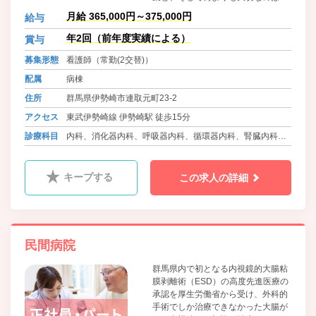
の温もりです。 人と医療を結ぶ。当
月給 365,000円～375,000円
給与
クリニックは一人ひとりの健康と幸
せを見守ります。 医療を通じて、地
年2回（前年度実績による）
賞与
域社会に貢献しませんか。 現在従業
募集形態
看護師（常勤(2交替)）
員数80名のアットホームな雰囲気の
職場です。 しっかりフォローしてい
配属
病棟
きますので、安心してお仕事いただ
住所
群馬県伊勢崎市連取元町23-2
けます！ 19床2人夜勤ですので安心
です。 当院は日本透析医学会の教育
アクセス
東武伊勢崎線 伊勢崎駅 徒歩15分
関連施設です。 透析未経験でも可。
診療科目
内科、消化器内科、呼吸器内科、循環器内科、腎臓内科、
1からお教えします。チャレンジし
てみませんか！
リウマチ科、ｱﾚﾙｷﾞｰ科、人工透析内科、放射線科、糖尿病
内科
キープする
この求人の詳細
民間病院
群馬県内で初となる内視鏡的大腸粘
膜剥離術（ESD）の高度先進医療の
承認を厚生労働省から受け、外科的
手術でしか治療できなかった大腸が