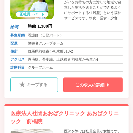
がいをお持ちの方に対して地域で自
立した生活を送ることができるよう
にサポートする住居型）という福祉
正社員・パート
サービスです。朝食・昼食・夕食の
提供やその他生活に関する相談等を
時給 1,300円
給与
行いながら自立した生活を目指して
いきます。 アパート・マンションタ
募集形態
看護師（日勤パート）
イプのグループホームで、すべての
配属
障害者グループホーム
部屋にバス・トイレがついているこ
とに加えて、必要最低限の家具や家
住所
群馬県前橋市小相木町513-2
電は入居時から、設置しています。
アクセス
両毛線、吾妻線、上越線 新前橋駅から車7分
診療科目
グループホーム
キープする
この求人の詳細
医療法人社団あおばクリニック あおばクリニ
ック 前橋院
医師を除けば社員全員が女性です。