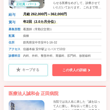
らせる医療をめざして、診療させて
正社員・パート
いただいております。 これまで培っ
てこられたご経験を是非お貸しいた
月給 262,000円～362,000円
給与
だけませんか？ 皆様のご応募こころ
よりお待ちしております。
年2回（2.0カ月分位）
賞与
募集形態
看護師（常勤(2交替)）
配属
病棟
住所
群馬県安中市安中1-16-32
アクセス
信越本線 安中駅よりバスで10分
診療科目
内科、外科、整形外科、胃腸科、肛門科、放射線科
キープする
この求人の詳細
医療法人誠和会 正田病院
当院では法人名に表した「誠を以っ
て人に接し、和を以って貴しとな