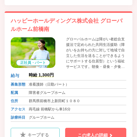
ハッピーホールディングス株式会社 グローバ
ルホーム前橋南
グローバルホームは障がい者総合支
援法で定められた共同生活援助（障
がいをお持ちの方に対して地域で自
立した生活を送ることができるよう
にサポートする住居型）という福祉
正社員・パート
サービスです。朝食・昼食・夕食の
提供やその他生活に関する相談等を
時給 1,300円
給与
行いながら自立した生活を目指して
いきます。 アパート・マンションタ
募集形態
准看護師（日勤パート）
イプのグループホームで、すべての
配属
障害者グループホーム
部屋にバス・トイレがついているこ
とに加えて、必要最低限の家具や家
住所
群馬県前橋市上新田町１０８０
電は入居時から、設置しています。
アクセス
両毛線 前橋駅から車16分
診療科目
グループホーム
キープする
この求人の詳細