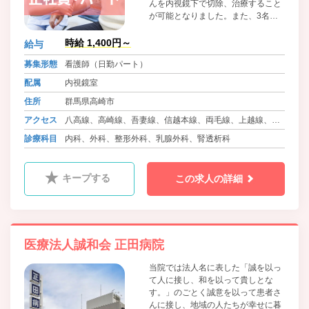
んを内視鏡下で切除、治療すること
が可能となりました。また、3名の
若い優秀な医師たちも仲間に加わ
り、さらに医療の充実が進みまし
時給 1,400円～
給与
た。
募集形態
看護師（日勤パート）
配属
内視鏡室
住所
群馬県高崎市
アクセス
八高線、高崎線、吾妻線、信越本線、両毛線、上越線、上
信線 高崎駅より車15分
診療科目
内科、外科、整形外科、乳腺外科、腎透析科
キープする
この求人の詳細
医療法人誠和会 正田病院
当院では法人名に表した「誠を以っ
て人に接し、和を以って貴しとな
す。」のごとく誠意を以って患者さ
んに接し、地域の人たちが幸せに暮