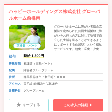
ハッピーホールディングス株式会社 グローバ
ルホーム前橋南
グローバルホームは障がい者総合支
援法で定められた共同生活援助（障
がいをお持ちの方に対して地域で自
立した生活を送ることができるよう
にサポートする住居型）という福祉
正社員・パート
サービスです。朝食・昼食・夕食の
提供やその他生活に関する相談等を
時給 1,300円
給与
行いながら自立した生活を目指して
いきます。 アパート・マンションタ
募集形態
看護師（日勤パート）
イプのグループホームで、すべての
配属
障害者グループホーム
部屋にバス・トイレがついているこ
とに加えて、必要最低限の家具や家
住所
群馬県前橋市上新田町１０８０
電は入居時から、設置しています。
アクセス
両毛線 前橋駅から車16分
診療科目
グループホーム
キープする
この求人の詳細