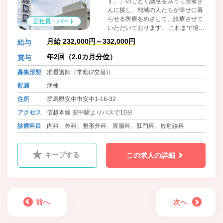
す。」のごとく誠意を以って患者さ
んに接し、地域の人たちが幸せに暮
らせる医療をめざして、診療させて
正社員・パート
いただいております。 これまで培っ
てこられたご経験を是非お貸しいた
月給 232,000円～332,000円
給与
だけませんか？ 皆様のご応募こころ
よりお待ちしております。
年2回（2.0カ月分位）
賞与
募集形態
准看護師（常勤(2交替)）
配属
病棟
住所
群馬県安中市安中1-16-32
アクセス
信越本線 安中駅よりバスで10分
診療科目
内科、外科、整形外科、胃腸科、肛門科、放射線科
キープする
この求人の詳細
前へ
次へ