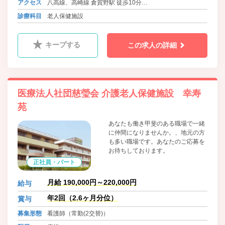
アクセス
八高線、高崎線 倉賀野駅 徒歩10分
八高線、高崎線、吾妻線、信越本線、両毛線、上越線、上
診療科目
老人保健施設
信線 高崎駅よりバス20分
キープする
この求人の詳細
医療法人社団慈瑩会 介護老人保健施設 幸寿
苑
あなたも働き甲斐のある職場で一緒
に仲間になりませんか。、地元の方
も多い職場です。あなたのご応募を
お待ちしております。
正社員・パート
月給 190,000円～220,000円
給与
年2回（2.6ヶ月分位）
賞与
募集形態
看護師（常勤(2交替)）