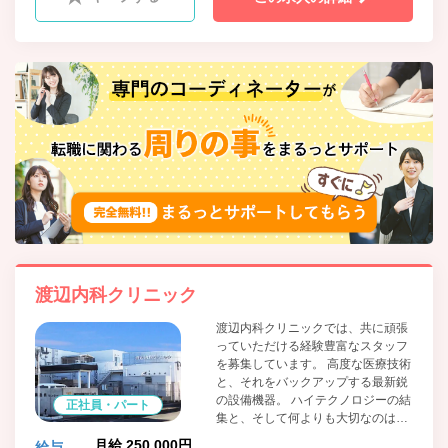
渡辺内科クリニック
渡辺内科クリニックでは、共に頑張
っていただける経験豊富なスタッフ
を募集しています。 高度な医療技術
と、それをバックアップする最新鋭
の設備機器。 ハイテクノロジーの結
正社員・パート
集と、そして何よりも大切なのは人
の温もりです。 人と医療を結ぶ。当
月給 250,000円
給与