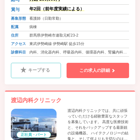
クリニックは一人ひとりの健康と幸
せを見守ります。 医療を通じて、地
年2回（前年度実績による）
賞与
域社会に貢献しませんか。 現在従業
募集形態
看護師（日勤常勤）
員数80名のアットホームな雰囲気の
職場です。 しっかりフォローしてい
配属
病棟
きますので、安心してお仕事いただ
住所
群馬県伊勢崎市連取元町23-2
けます！ 19床2人夜勤ですので安心
です。 当院は日本透析医学会の教育
アクセス
東武伊勢崎線 伊勢崎駅 徒歩15分
関連施設です。 透析未経験でも可。
診療科目
内科、消化器内科、呼吸器内科、循環器内科、腎臓内科、
1からお教えします。チャレンジし
てみませんか！
リウマチ科、ｱﾚﾙｷﾞｰ科、人工透析内科、放射線科、糖尿病
内科
キープする
この求人の詳細
渡辺内科クリニック
渡辺内科クリニックでは、共に頑張
っていただける経験豊富なスタッフ
を募集しています。 高度な医療技術
と、それをバックアップする最新鋭
の設備機器。 ハイテクノロジーの結
正社員・パート
集と、そして何よりも大切なのは人