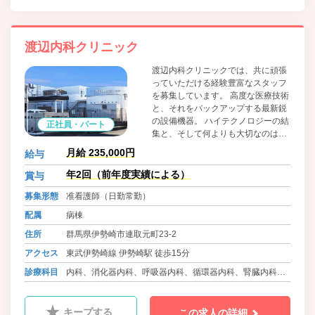
渡辺内科クリニック
渡辺内科クリニックでは、共に頑張
っていただける経験豊富なスタッフ
を募集しています。 高度な医療技術
と、それをバックアップする最新鋭
の設備機器。 ハイテクノロジーの結
正社員・パート
集と、そして何よりも大切なのは人
の温もりです。 人と医療を結ぶ。当
月給 235,000円
給与
クリニックは一人ひとりの健康と幸
せを見守ります。 医療を通じて、地
年2回（前年度実績による）
賞与
域社会に貢献しませんか。 現在従業
募集形態
准看護師（日勤常勤）
員数80名のアットホームな雰囲気の
職場です。 しっかりフォローしてい
配属
病棟
きますので、安心してお仕事いただ
住所
群馬県伊勢崎市連取元町23-2
けます！ 19床2人夜勤ですので安心
です。 当院は日本透析医学会の教育
アクセス
東武伊勢崎線 伊勢崎駅 徒歩15分
関連施設です。 透析未経験でも可。
診療科目
内科、消化器内科、呼吸器内科、循環器内科、腎臓内科、
1からお教えします。チャレンジし
てみませんか！
リウマチ科、ｱﾚﾙｷﾞｰ科、人工透析内科、放射線科、糖尿病
内科
キープする
この求人の詳細