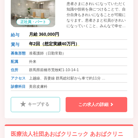
患者さまにきれいになっていただく
知識や技術を身につけることで、自
分自身もきれいになることが可能に
なります。患者さまと社員がきれい
正社員・パート
になっていくこと、みんなで幸せに
なっていくことができたら、それが
月給 360,000円
給与
一番素晴らしいことだと私たちは考
えています。 美容未経験の方でもや
年2回（想定実績40万円）
賞与
る気があり、一生懸命頑張れる方は
募集形態
准看護師（日勤常勤）
歓迎いたします。皆さんのご応募を
お待ちしております。
配属
外来
住所
群馬県前橋市荒牧町1-10-14-1
アクセス
上越線、吾妻線 群馬総社駅から車で約11分
上毛線 中央前橋駅から車で約14分
診療科目
美容皮膚科
キープする
この求人の詳細
医療法人社団あおばクリニック あおばクリニ