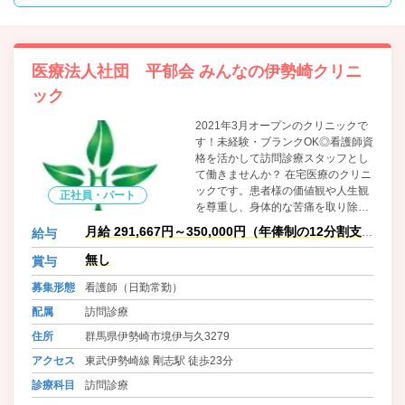
医療法人社団 平郁会 みんなの伊勢崎クリニ
ック
2021年3月オープンのクリニックで
す！未経験・ブランクOK◎看護師資
格を活かして訪問診療スタッフとし
て働きませんか？ 在宅医療のクリニ
ックです。患者様の価値観や人生観
正社員・パート
を尊重し、身体的な苦痛を取り除く
だけでなく生きがい・満足度を向上
月給 291,667円～350,000円（年俸制の12分割支
給与
させるためのサポートを心がけてい
給）
ます。そんな当クリニックでは、こ
無し
賞与
れから一緒に働いてくれる看護師さ
募集形態
看護師（日勤常勤）
んを募集します。
配属
訪問診療
住所
群馬県伊勢崎市境伊与久3279
アクセス
東武伊勢崎線 剛志駅 徒歩23分
診療科目
訪問診療