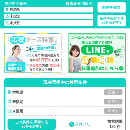
選択中の条件
検索結果 185 件
条件を変更
群馬県
未指定
条件を保存する
群馬県/正社員・パート・応援ナース・派遣
の 看護師求人・派
（0件保存中）
未指定
遣・転職・募集一覧
現在選択中の検索条件
変更＞
群馬県
変更＞
未指定
変更＞
未指定
検索結果
この条件を保存する
×
条件クリア
（0件保存中）
185 件