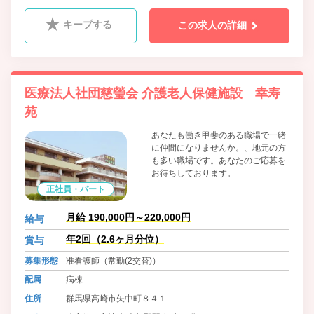
キープする
この求人の詳細
医療法人社団慈瑩会 介護老人保健施設 幸寿
苑
あなたも働き甲斐のある職場で一緒
に仲間になりませんか。、地元の方
も多い職場です。あなたのご応募を
お待ちしております。
正社員・パート
月給 190,000円～220,000円
給与
年2回（2.6ヶ月分位）
賞与
募集形態
准看護師（常勤(2交替)）
配属
病棟
住所
群馬県高崎市矢中町８４１