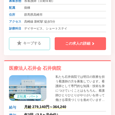
募集形態
准看護師（日勤常勤）
配属
病棟
住所
群馬県高崎市
アクセス
高崎線 新町駅 徒歩5分
診療科目
デイサービス、ショートステイ
キープする
この求人の詳細
医療法人石井会 石井病院
私たち石井病院では明日の医療を担
う看護師の方を募集しています。看
護師として専門的な知識・技術を身
につけていくことはもちろん、看護
師ひとりひとりがやりがいを持って
正社員・パート
働ける環境づくりを進めています。
私達と共に未来を切り開いてみませ
月給 279,140円～364,240
給与
んか？
年2回（3.5ヶ月分位）