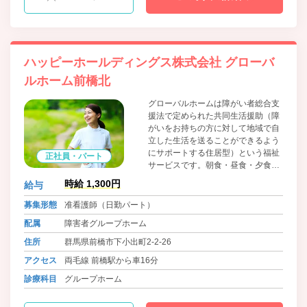
ハッピーホールディングス株式会社 グローバ
ルホーム前橋北
グローバルホームは障がい者総合支
援法で定められた共同生活援助（障
がいをお持ちの方に対して地域で自
立した生活を送ることができるよう
にサポートする住居型）という福祉
正社員・パート
サービスです。朝食・昼食・夕食の
提供やその他生活に関する相談等を
時給 1,300円
給与
行いながら自立した生活を目指して
いきます。 アパート・マンションタ
募集形態
准看護師（日勤パート）
イプのグループホームで、すべての
配属
障害者グループホーム
部屋にバス・トイレがついているこ
とに加えて、必要最低限の家具や家
住所
群馬県前橋市下小出町2‐2‐26
電は入居時から、設置しています。
アクセス
両毛線 前橋駅から車16分
診療科目
グループホーム