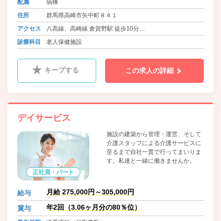
配属
病棟
住所
群馬県高崎市矢中町８４１
アクセス
八高線、高崎線 倉賀野駅 徒歩10分
八高線、高崎線、吾妻線、信越本線、両毛線、上越線、上
診療科目
老人保健施設
信線 高崎駅よりバス20分
キープする
この求人の詳細
デイサービス
施設の建築から管理・運営、そして
介護スタッフによる介護サービスに
至るまで自社一貫で行ってまいりま
す。私達と一緒に働きませんか。
正社員・パート
月給 275,000円～305,000円
給与
年2回（3.06ヶ月分の80％位）
賞与